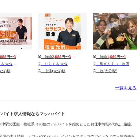
,088
円〜
3,510
円
時給
2,088
円〜
3,510
円
時給
1,060
円〜
1,160
円
大分中津店3
りらくる 大分中津店
鳥ざんまい 牧店
分)駅
中津(大分)駅
牧(大分)駅
一覧を見
／バイト求人情報ならマッハバイト
中津駅の医療・福祉系 その他のアルバイトを始めとしたお仕事情報を地域、路線、
も全国の求人情報、カフェやアパレル、イベントスタッフのバイトなどの人気職種も