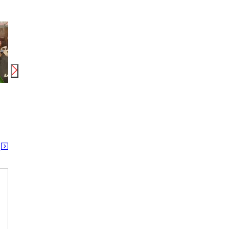
時給
1,300
円〜
1,700
円
時給
1,200
円〜
日給
UTエージェント株式会社 西日本CS_大分県中津市_製造
株式会社ドライブトライブ/DR:AP009-03-MH
株式会
今津(大分)駅 中津(大分)駅 東中津駅
中津(大分)駅 今津(大分)駅 東中津駅
る