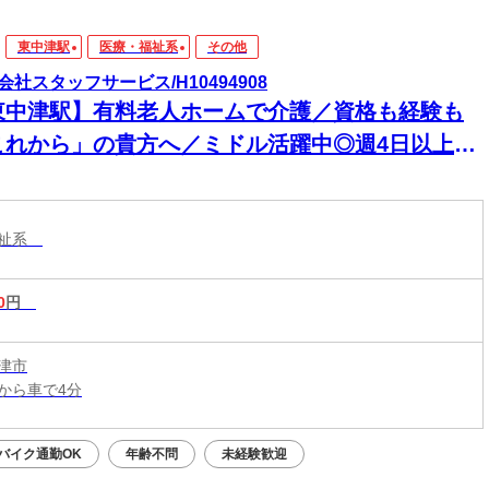
東中津駅
医療・福祉系
その他
会社スタッフサービス/H10494908
東中津駅】有料老人ホームで介護／資格も経験も
これから」の貴方へ／ミドル活躍中◎週4日以上勤
可◎経験者歓迎◎
福祉系
0
円
津市
から車で4分
バイク通勤OK
年齢不問
未経験歓迎