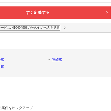
すぐ応募する
ビス/H10494908のその他の求人を見る
分駅
宮崎駅
田駅
る案件をピックアップ