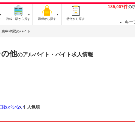
185,007件
の
す
路線・駅から探す
職種から探す
特徴から探す
キー
東中津駅のバイト
その他
のアルバイト・バイト求人情報
日数が少ない
人気順