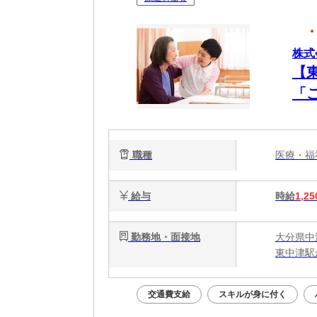
株式
【
「
務
職種
医療・
給与
時給
1,25
勤務地・面接地
大分県中
東中津駅
交通費支給
スキルが身に付く