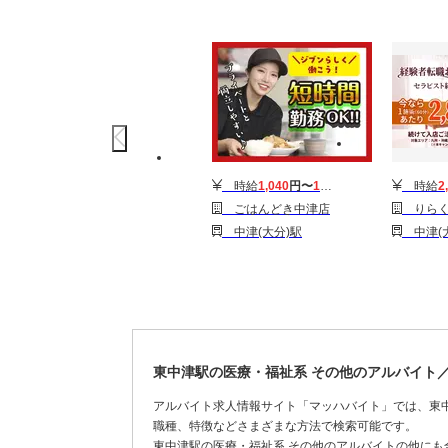
時給
1,040
円〜
1,090
円
時給
2
ごはんどき中津店
りらくる 
中津(大分)駅
中津(大
東中津駅の医療・福祉系 その他のアルバイト
アルバイト求人情報サイト「マッハバイト」では、東
職種、特徴などさまざまな方法で検索可能です。
東中津駅の医療・福祉系 その他のアルバイトの他に