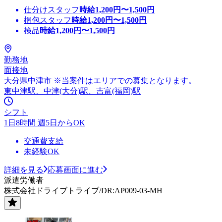
仕分けスタッフ
時給
1,200
円〜
1,500
円
梱包スタッフ
時給
1,200
円〜
1,500
円
検品
時給
1,200
円〜
1,500
円
勤務地
面接地
大分県中津市 ※当案件はエリアでの募集となります。
東中津駅、中津(大分)駅、吉富(福岡)駅
シフト
1日8時間 週5日からOK
交通費支給
未経験OK
詳細を見る
応募画面に進む
派遣労働者
株式会社ドライブトライブ/DR:AP009-03-MH