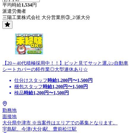
平均時給
1,534
円
派遣労働者
三陽工業株式会社 大分営業所③_2/派大分
【20～40代積極採用中！！】ピッと見てサッと運ぶ♪自動車
シートカバーの軽作業◎大型連休あり☆
仕分けスタッフ
時給
1,200
円〜
1,500
円
梱包スタッフ
時給
1,200
円〜
1,500
円
検品
時給
1,200
円〜
1,500
円
勤務地
面接地
大分県中津市 ※当案件はエリアでの募集となります。
宇島駅、今津(大分)駅、豊前松江駅