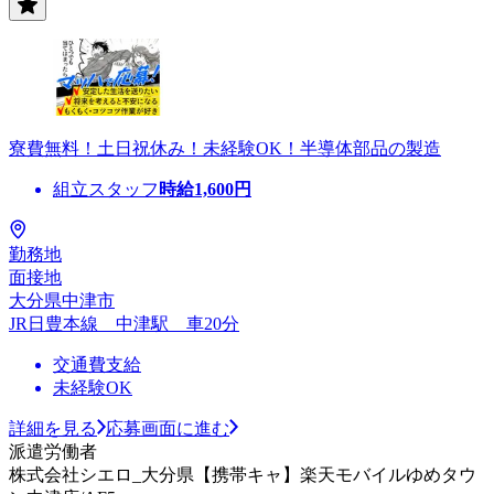
寮費無料！土日祝休み！未経験OK！半導体部品の製造
組立スタッフ
時給
1,600
円
勤務地
面接地
大分県中津市
JR日豊本線 中津駅 車20分
交通費支給
未経験OK
詳細を見る
応募画面に進む
派遣労働者
株式会社シエロ_大分県【携帯キャ】楽天モバイルゆめタウ