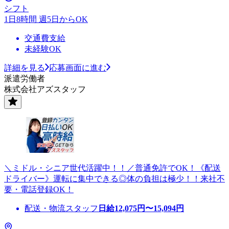
シフト
1日8時間 週5日からOK
交通費支給
未経験OK
詳細を見る
応募画面に進む
派遣労働者
株式会社アズスタッフ
＼ミドル・シニア世代活躍中！！／普通免許でOK！《配送
ドライバー》運転に集中できる◎体の負担は極少！！来社不
要・電話登録OK！
配送・物流スタッフ
日給
12,075
円〜
15,094
円