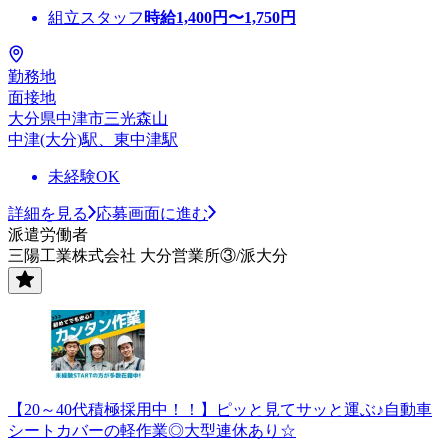
組立スタッフ
時給
1,400
円〜
1,750
円
勤務地
面接地
大分県中津市三光森山
中津(大分)駅、東中津駅
未経験OK
詳細を見る
応募画面に進む
派遣労働者
三陽工業株式会社 大分営業所③/派大分
【20～40代積極採用中！！】ピッと見てサッと運ぶ♪自動車
シートカバーの軽作業◎大型連休あり☆