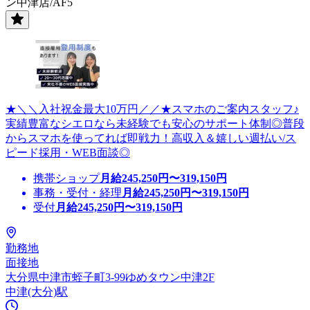
ン中津店/AF5
★＼＼入社祝金最大10万円／／★スマホのご案内スタッフ♪
実績豊富なシエロなら未経験でも安心のサポート体制◎普段
からスマホを使ってれば即戦力！高収入＆嬉しい週払い/ス
ピード採用・WEB面談◎
携帯ショップ
月給
245,250
円〜
319,150
円
事務・受付・経理
月給
245,250
円〜
319,150
円
受付
月給
245,250
円〜
319,150
円
勤務地
面接地
大分県中津市蛭子町3-99ゆめタウン中津2F
中津(大分)駅