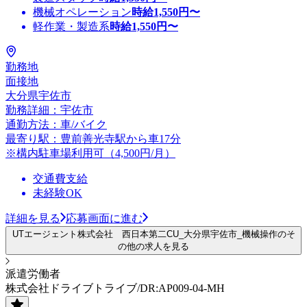
機械オペレーション
時給
1,550
円〜
軽作業・製造系
時給
1,550
円〜
勤務地
面接地
大分県宇佐市
勤務詳細：宇佐市
通勤方法：車/バイク
最寄り駅：豊前善光寺駅から車17分
※構内駐車場利用可（4,500円/月）
交通費支給
未経験OK
詳細を見る
応募画面に進む
UTエージェント株式会社 西日本第二CU_大分県宇佐市_機械操作のそ
の他の求人を見る
派遣労働者
株式会社ドライブトライブ/DR:AP009-04-MH