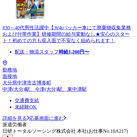
#30～40代男性活躍中【3t/4tパッカー車にて廃棄物収集業務
および付帯作業】研修期間の給与変動なし★安心のスター
ト！初めての方も収入面で不安なく始められます！
配送・物流スタッフ
時給
1,200
円〜
勤務地
面接地
大分県中津市古博多町
中津(大分)駅、今津(大分)駅、東中津駅
交通費支給
未経験OK
詳細を見る
応募画面に進む
派遣労働者
日研トータルソーシング株式会社 本社(お仕事No.10A217)