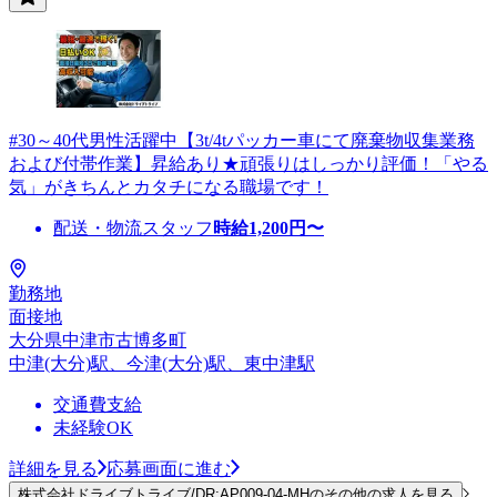
#30～40代男性活躍中【3t/4tパッカー車にて廃棄物収集業務
および付帯作業】昇給あり★頑張りはしっかり評価！「やる
気」がきちんとカタチになる職場です！
配送・物流スタッフ
時給
1,200
円〜
勤務地
面接地
大分県中津市古博多町
中津(大分)駅、今津(大分)駅、東中津駅
交通費支給
未経験OK
詳細を見る
応募画面に進む
株式会社ドライブトライブ/DR:AP009-04-MHのその他の求人を見る