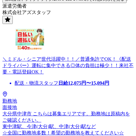
派遣労働者
株式会社アズスタッフ
＼ミドル・シニア世代活躍中！！／普通免許でOK！《配送
ドライバー》運転に集中できる◎体の負担は極少！！来社不
要・電話登録OK！
配送・物流スタッフ
日給
12,075
円〜
15,094
円
勤務地
面接地
大分県中津市 こちらは募集エリアです。勤務地は原稿内を
ご確認ください。
東中津駅、今津(大分)駅、中津(大分)駅など
☆全国に勤務地多数！希望の勤務地を教えてください☆