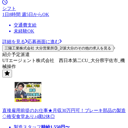
シフト
1日8時間 週5日からOK
交通費支給
未経験OK
詳細を見る
応募画面に進む
三陽工業株式会社 大分営業所③_2/派大分のその他の求人を見る
紹介予定派遣
UTエージェント株式会社 西日本第二CU_大分県宇佐市_機
械操作
直接雇用前提のお仕事★月収30万円可！ブレーキ部品の製造
◇格安食堂あり♪4勤2休◎
製造スタッフ
時給
1,550
円〜