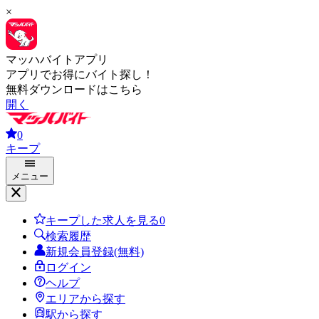
×
マッハバイトアプリ
アプリでお得にバイト探し！
無料ダウンロードはこちら
開く
0
キープ
メニュー
キープした求人を見る
0
検索履歴
新規会員登録(無料)
ログイン
ヘルプ
エリアから探す
駅から探す