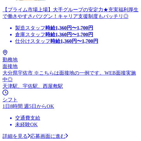
【プライム市場上場】大手グループの安定力★充実福利厚生
で働きやすさバツグン！キャリア支援制度もバッチリ◎
製造スタッフ
時給
1,360
円〜
1,700
円
倉庫スタッフ
時給
1,360
円〜
1,700
円
仕分けスタッフ
時給
1,360
円〜
1,700
円
勤務地
面接地
大分県宇佐市 ※こちらは面接地の一例です。WEB面接実施
中◎
天津駅、宇佐駅、西屋敷駅
シフト
1日8時間 週5日からOK
交通費支給
未経験OK
詳細を見る
応募画面に進む