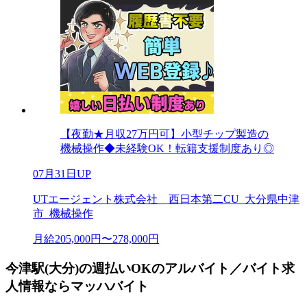
【夜勤★月収27万円可】小型チップ製造の
機械操作◆未経験OK！転籍支援制度あり◎
07月31日UP
UTエージェント株式会社 西日本第二CU_大分県中津
市_機械操作
月給205,000円〜278,000円
今津駅(大分)の週払いOKのアルバイト／バイト求
人情報ならマッハバイト