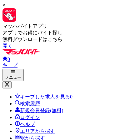
×
マッハバイトアプリ
アプリでお得にバイト探し！
無料ダウンロードはこちら
開く
0
キープ
メニュー
キープした求人を見る
0
検索履歴
新規会員登録(無料)
ログイン
ヘルプ
エリアから探す
駅から探す