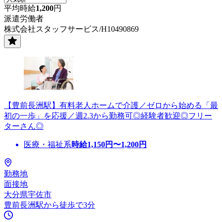
平均時給
1,200
円
派遣労働者
株式会社スタッフサービス/H10490869
【豊前長洲駅】有料老人ホームで介護／ゼロから始める「最
初の一歩」を応援／週2.3から勤務可◎経験者歓迎◎フリー
ターさん◎
医療・福祉系
時給
1,150
円〜
1,200
円
勤務地
面接地
大分県宇佐市
豊前長洲駅から徒歩で3分