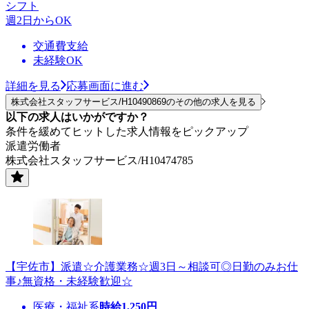
シフト
週2日からOK
交通費支給
未経験OK
詳細を見る
応募画面に進む
株式会社スタッフサービス/H10490869のその他の求人を見る
以下の求人はいかがですか？
条件を緩めてヒットした求人情報をピックアップ
派遣労働者
株式会社スタッフサービス/H10474785
【宇佐市】派遣☆介護業務☆週3日～相談可◎日勤のみお仕
事♪無資格・未経験歓迎☆
医療・福祉系
時給
1,250
円