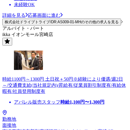
未経験OK
詳細を見る
応募画面に進む
株式会社ドライブトライブ/DR:AS009-01-MHのその他の求人を見る
アルバイト・パート
ikka イオンモール宮崎店
時給1100円～1300円 土日祝＋50円※経験により優遇/週2日
～/交通費支給(当社規定内)/昇給有/従業員割引制度有/有給休
暇有/社員登用制度有
アパレル販売スタッフ
時給
1,100
円〜
1,300
円
勤務地
面接地