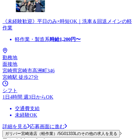
《未経験歓迎》平日のみ×時短OK｜洗車＆回送メインの軽
作業
軽作業・製造系
時給
1,200
円〜
勤務地
面接地
宮崎県宮崎市高洲町346
宮崎駅 徒歩27分
シフト
1日4時間 週3日からOK
交通費支給
未経験OK
詳細を見る
応募画面に進む
ガリバー宮崎港店（軽作業）/5G01333Lのその他の求人を見る