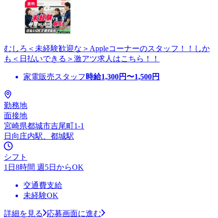
むしろ＜未経験歓迎な＞Appleコーナーのスタッフ！！しか
も＜日払いできる＞激アツ求人はこちら！！
家電販売スタッフ
時給
1,300
円〜
1,500
円
勤務地
面接地
宮崎県都城市吉尾町1-1
日向庄内駅、都城駅
シフト
1日8時間 週5日からOK
交通費支給
未経験OK
詳細を見る
応募画面に進む