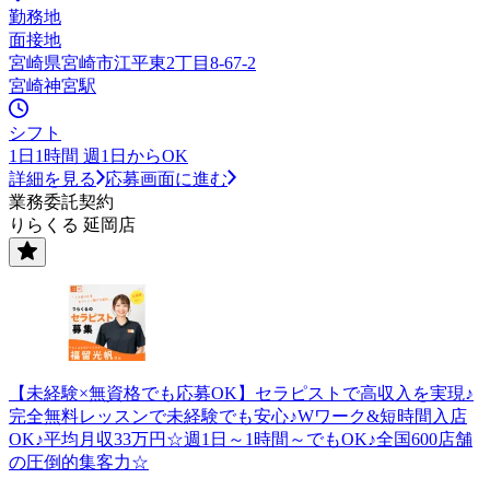
勤務地
面接地
宮崎県宮崎市江平東2丁目8-67-2
宮崎神宮駅
シフト
1日1時間 週1日からOK
詳細を見る
応募画面に進む
業務委託契約
りらくる 延岡店
【未経験×無資格でも応募OK】セラピストで高収入を実現♪
完全無料レッスンで未経験でも安心♪Wワーク&短時間入店
OK♪平均月収33万円☆週1日～1時間～でもOK♪全国600店舗
の圧倒的集客力☆