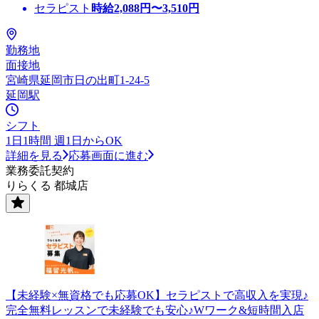
セラピスト
時給
2,088
円〜
3,510
円
勤務地
面接地
宮崎県延岡市日の出町1-24-5
延岡駅
シフト
1日1時間 週1日からOK
詳細を見る
応募画面に進む
業務委託契約
りらくる 都城店
【未経験×無資格でも応募OK】セラピストで高収入を実現♪
完全無料レッスンで未経験でも安心♪Wワーク&短時間入店