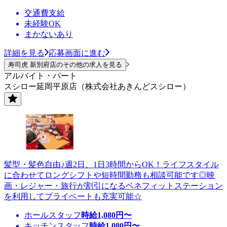
交通費支給
未経験OK
まかないあり
詳細を見る
応募画面に進む
寿司虎 新別府店のその他の求人を見る
アルバイト・パート
スシロー延岡平原店（株式会社あきんどスシロー）
髪型・髪色自由♪週2日、1日3時間からOK！ライフスタイル
に合わせてロングシフトや短時間勤務も相談可能です◎映
画・レジャー・旅行が割引になるベネフィットステーション
を利用してプライベートも充実可能☆
ホールスタッフ
時給
1,080
円〜
キッチンスタッフ
時給
1,080
円〜