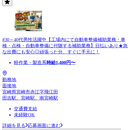
#30～40代男性活躍中【工場内にて自動車整備補助業務・車
検・点検・自動車整備に付随する補助業務】日払いあり★急
な出費にも安心◎頑張った分、すぐに手元に！
軽作業・製造系
時給
1,400
円〜
勤務地
面接地
宮崎県宮崎市赤江字飛江田
田吉駅、宮崎駅、南宮崎駅
交通費支給
未経験OK
詳細を見る
応募画面に進む