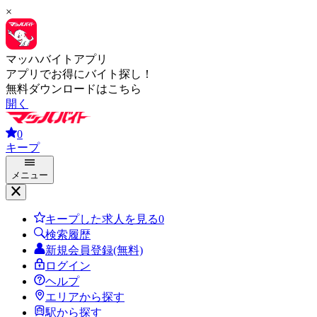
×
マッハバイトアプリ
アプリでお得にバイト探し！
無料ダウンロードはこちら
開く
0
キープ
メニュー
キープした求人を見る
0
検索履歴
新規会員登録(無料)
ログイン
ヘルプ
エリアから探す
駅から探す