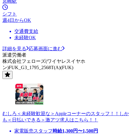
宮崎駅
シフト
週4日からOK
交通費支給
未経験OK
詳細を見る
応募画面に進む
派遣労働者
株式会社フェローズ(ワイヤレスイヤホ
ン)FUK_G3_1795_2568T(A)(FUK)
むしろ＜未経験歓迎な＞Appleコーナーのスタッフ！！しか
も＜日払いできる＞激アツ求人はこちら！！
家電販売スタッフ
時給
1,300
円〜
1,500
円