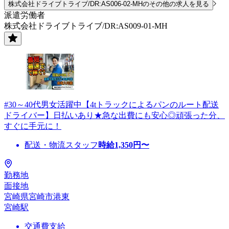
株式会社ドライブトライブ/DR:AS006-02-MHのその他の求人を見る
派遣労働者
株式会社ドライブトライブ/DR:AS009-01-MH
#30～40代男女活躍中【4tトラックによるパンのルート配送
ドライバー】日払いあり★急な出費にも安心◎頑張った分、
すぐに手元に！
配送・物流スタッフ
時給
1,350
円〜
勤務地
面接地
宮崎県宮崎市港東
宮崎駅
交通費支給