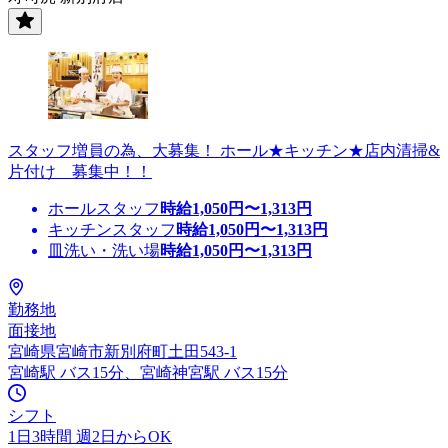
スタッフ増員の為、大募集！ ホール★キッチン★店内清掃&
片付け 募集中！！
ホールスタッフ
時給
1,050
円〜
1,313
円
キッチンスタッフ
時給
1,050
円〜
1,313
円
皿洗い・洗い場
時給
1,050
円〜
1,313
円
勤務地
面接地
宮崎県宮崎市新別府町土田543-1
宮崎駅 バス15分、宮崎神宮駅 バス15分
シフト
1日3時間 週2日からOK