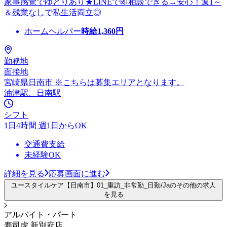
家事感覚でゆとりあり★LINEで即相談できる→安心！週1～
＆残業なしで私生活両立◎
ホームヘルパー
時給
1,360
円
勤務地
面接地
宮崎県日南市 ※こちらは募集エリアとなります。
油津駅、日南駅
シフト
1日4時間 週1日からOK
交通費支給
未経験OK
詳細を見る
応募画面に進む
ユースタイルケア【日南市】01_重訪_非常勤_日勤/Jaのその他の求人
を見る
アルバイト・パート
寿司虎 新別府店