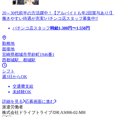
20～30代前半の方活躍中！【アルバイトも年2回賞与あり!】
働きやすい待遇が充実!パチンコ店スタッフ募集中!!
パチンコ店スタッフ
時給
1,300
円〜
1,550
円
勤務地
面接地
宮崎県都城市早鈴町1946番1
西都城駅、都城駅
シフト
週3日からOK
交通費支給
未経験OK
詳細を見る
応募画面に進む
派遣労働者
株式会社ドライブトライブ/DR:AS006-02-MH