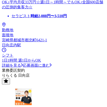
OK♪平均月収33万円☆週1日～1時間～でもOK♪全国600店舗
の圧倒的集客力☆
セラピスト
時給
2,088
円〜
3,510
円
勤務地
面接地
宮崎県都城市都北町6421-1
日向庄内駅
シフト
1日1時間 週1日からOK
詳細を見る
応募画面に進む
業務委託契約
りらくる 日向店