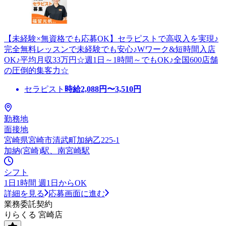
【未経験×無資格でも応募OK】セラピストで高収入を実現♪
完全無料レッスンで未経験でも安心♪Wワーク&短時間入店
OK♪平均月収33万円☆週1日～1時間～でもOK♪全国600店舗
の圧倒的集客力☆
セラピスト
時給
2,088
円〜
3,510
円
勤務地
面接地
宮崎県宮崎市清武町加納乙225-1
加納(宮崎)駅、南宮崎駅
シフト
1日1時間 週1日からOK
詳細を見る
応募画面に進む
業務委託契約
りらくる 宮崎店