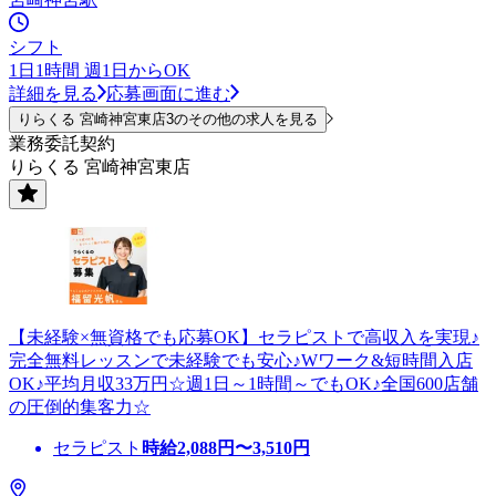
シフト
1日1時間 週1日からOK
詳細を見る
応募画面に進む
りらくる 宮崎神宮東店3のその他の求人を見る
業務委託契約
りらくる 宮崎神宮東店
【未経験×無資格でも応募OK】セラピストで高収入を実現♪
完全無料レッスンで未経験でも安心♪Wワーク&短時間入店
OK♪平均月収33万円☆週1日～1時間～でもOK♪全国600店舗
の圧倒的集客力☆
セラピスト
時給
2,088
円〜
3,510
円