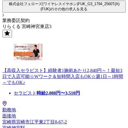
株式会社フェローズ(ワイヤレスイヤホン)FUK_G3_1794_2560T(A)
(FUK)のその他の求人を見る
業務委託契約
りらくる 宮崎神宮東店3
【高収入セラピスト】経験者1施術あたり2,840円～！最短3
日で入店可能☆Wワーク＆短時間入店もOK☆週1日～1時間
～でもOK♪
セラピスト
時給
2,088
円〜
3,510
円
勤務地
面接地
宮崎県宮崎市江平東2丁目8-67-2
宮崎神宮駅