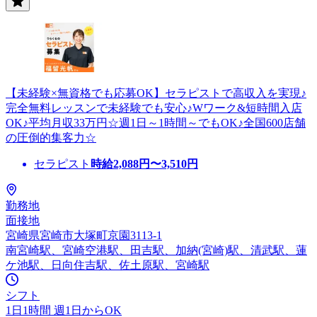
【未経験×無資格でも応募OK】セラピストで高収入を実現♪
完全無料レッスンで未経験でも安心♪Wワーク&短時間入店
OK♪平均月収33万円☆週1日～1時間～でもOK♪全国600店舗
の圧倒的集客力☆
セラピスト
時給
2,088
円〜
3,510
円
勤務地
面接地
宮崎県宮崎市大塚町京園3113-1
南宮崎駅、宮崎空港駅、田吉駅、加納(宮崎)駅、清武駅、蓮
ケ池駅、日向住吉駅、佐土原駅、宮崎駅
シフト
1日1時間 週1日からOK