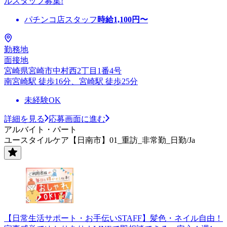
ルスタッフ募集!
パチンコ店スタッフ
時給
1,100
円〜
勤務地
面接地
宮崎県宮崎市中村西2丁目1番4号
南宮崎駅 徒歩16分、宮崎駅 徒歩25分
未経験OK
詳細を見る
応募画面に進む
アルバイト・パート
ユースタイルケア【日南市】01_重訪_非常勤_日勤/Ja
【日常生活サポート・お手伝いSTAFF】髪色・ネイル自由！