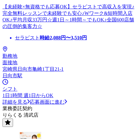
【未経験×無資格でも応募OK】セラピストで高収入を実現♪
完全無料レッスンで未経験でも安心♪Wワーク&短時間入店
OK♪平均月収33万円☆週1日～1時間～でもOK♪全国600店舗
の圧倒的集客力☆
セラピスト
時給
2,088
円〜
3,510
円
勤務地
面接地
宮崎県日向市亀崎1丁目21-1
日向市駅
シフト
1日1時間 週1日からOK
詳細を見る
応募画面に進む
業務委託契約
りらくる 清武店