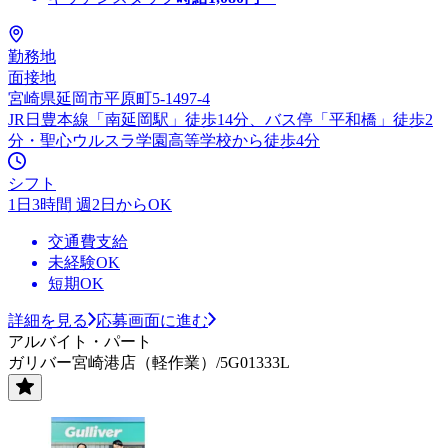
勤務地
面接地
宮崎県延岡市平原町5-1497-4
JR日豊本線「南延岡駅」徒歩14分、バス停「平和橋」徒歩2
分・聖心ウルスラ学園高等学校から徒歩4分
シフト
1日3時間 週2日からOK
交通費支給
未経験OK
短期OK
詳細を見る
応募画面に進む
アルバイト・パート
ガリバー宮崎港店（軽作業）/5G01333L