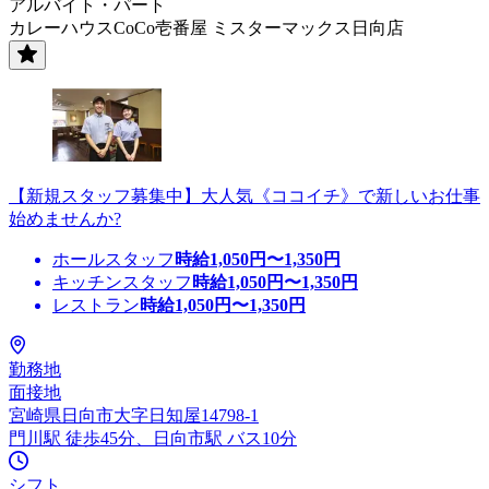
アルバイト・パート
カレーハウスCoCo壱番屋 ミスターマックス日向店
【新規スタッフ募集中】大人気《ココイチ》で新しいお仕事
始めませんか?
ホールスタッフ
時給
1,050
円〜
1,350
円
キッチンスタッフ
時給
1,050
円〜
1,350
円
レストラン
時給
1,050
円〜
1,350
円
勤務地
面接地
宮崎県日向市大字日知屋14798-1
門川駅 徒歩45分、日向市駅 バス10分
シフト