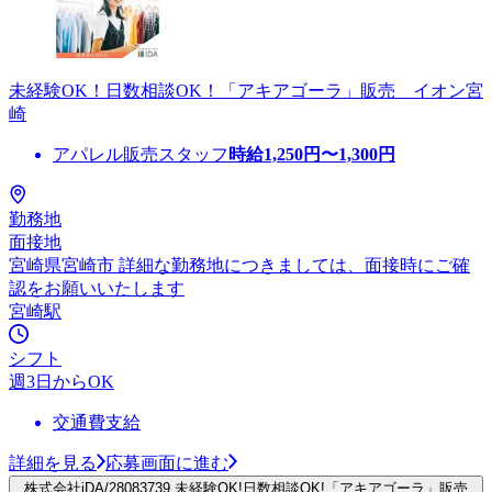
未経験OK！日数相談OK！「アキアゴーラ」販売 イオン宮
崎
アパレル販売スタッフ
時給
1,250
円〜
1,300
円
勤務地
面接地
宮崎県宮崎市 詳細な勤務地につきましては、面接時にご確
認をお願いいたします
宮崎駅
シフト
週3日からOK
交通費支給
詳細を見る
応募画面に進む
株式会社iDA/28083739 未経験OK!日数相談OK!「アキアゴーラ」販売