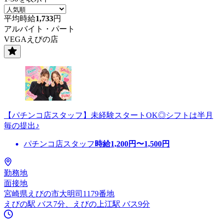
平均時給
1,733
円
アルバイト・パート
VEGAえびの店
【パチンコ店スタッフ】未経験スタートOK◎シフトは半月
毎の提出♪
パチンコ店スタッフ
時給
1,200
円〜
1,500
円
勤務地
面接地
宮崎県えびの市大明司1179番地
えびの駅 バス7分、えびの上江駅 バス9分