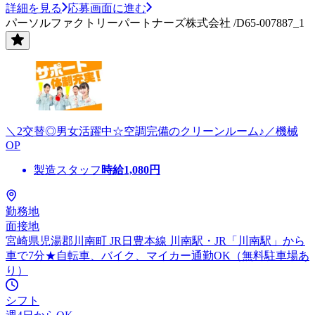
詳細を見る
応募画面に進む
パーソルファクトリーパートナーズ株式会社 /D65-007887_1
＼2交替◎男女活躍中☆空調完備のクリーンルーム♪／機械
OP
製造スタッフ
時給
1,080
円
勤務地
面接地
宮崎県児湯郡川南町 JR日豊本線 川南駅・JR「川南駅」から
車で7分★自転車、バイク、マイカー通勤OK（無料駐車場あ
り）
シフト