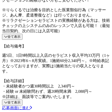
クゼーションの経験がない方もご安心ください！
※りらくるでは治療を目的とした医業類似行為（マッサー
ジ、あん摩、柔道整復など）は行っておりません。
※リラクゼーションセラピストの実務経験がある方は、技術
チェックの上システムのみのレッスンで入店も可能！（最短
当日契約、次の日には入店可能）
全て表示
【給与備考】
週5日、1日9時間以上入店のセラピスト収入平均33万円（1ヶ
月）※2023年6～8月実績。1施術60分2,340円～。※時給表記
となっておりますが、実際は1施術当たりの収入となりま
す。
【給与詳細】
・未経験者かつ週30時間以上 2,340円～
・経験 or 未経験問わず、週20時間未満 2,088円～
※詳細は、面談等でご案内いたします。
全て表示
応募画面に進む