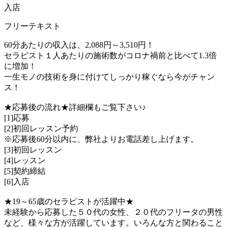
入店
フリーテキスト
60分あたりの収入は、2,088円～3,510円！
セラピスト１人あたりの施術数がコロナ禍前と比べて1.3倍
に増加！
一生モノの技術を身に付けてしっかり稼ぐなら今がチャン
ス！
★応募後の流れ★詳細欄もご覧下さい♪
[1]応募
[2]初回レッスン予約
※応募後60分以内に、弊社よりお電話差し上げます。
[3]初回レッスン
[4]レッスン
[5]契約締結
[6]入店
★19～65歳のセラピストが活躍中★
未経験から応募した５０代の女性、２０代のフリータの男性
など、様々な方が活躍しています。いろんな方と関わること