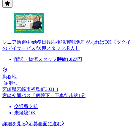
シニア活躍中/勤務日数応相談/運転免許があればOK【ツクイ
のデイサービス/送迎スタッフ求人】
配送・物流スタッフ
時給
1,027
円
勤務地
面接地
宮崎県宮崎市福島町3031-1
宮崎交通バス「病院下」下車徒歩約1分
交通費支給
未経験OK
詳細を見る
応募画面に進む