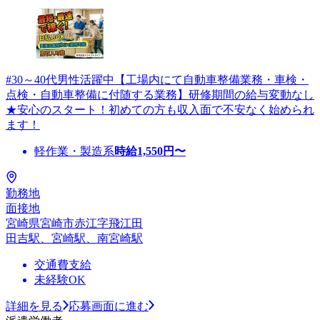
#30～40代男性活躍中【工場内にて自動車整備業務・車検・
点検・自動車整備に付随する業務】研修期間の給与変動なし
★安心のスタート！初めての方も収入面で不安なく始められ
ます！
軽作業・製造系
時給
1,550
円〜
勤務地
面接地
宮崎県宮崎市赤江字飛江田
田吉駅、宮崎駅、南宮崎駅
交通費支給
未経験OK
詳細を見る
応募画面に進む