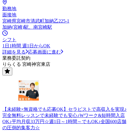
勤務地
面接地
宮崎県宮崎市清武町加納乙225-1
加納(宮崎)駅、南宮崎駅
シフト
1日1時間 週1日からOK
詳細を見る
応募画面に進む
業務委託契約
りらくる 宮崎神宮東店
【未経験×無資格でも応募OK】セラピストで高収入を実現♪
完全無料レッスンで未経験でも安心♪Wワーク&短時間入店
OK♪平均月収33万円☆週1日～1時間～でもOK♪全国600店舗
の圧倒的集客力☆