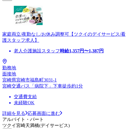
家庭両立/夜勤なし/お休み調整可【ツクイのデイサービス/看
護スタッフ求人】
老人介護施設スタッフ
時給
1,357
円〜
1,387
円
勤務地
面接地
宮崎県宮崎市福島町3031-1
宮崎交通バス「病院下」下車徒歩約1分
交通費支給
未経験OK
詳細を見る
応募画面に進む
アルバイト・パート
ツクイ宮崎天満橋(デイサービス)