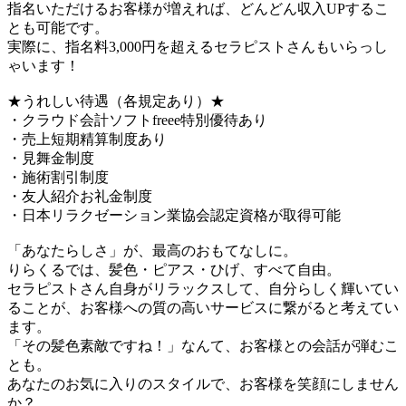
指名いただけるお客様が増えれば、どんどん収入UPするこ
とも可能です。
実際に、指名料3,000円を超えるセラピストさんもいらっし
ゃいます！
★うれしい待遇（各規定あり）★
・クラウド会計ソフトfreee特別優待あり
・売上短期精算制度あり
・見舞金制度
・施術割引制度
・友人紹介お礼金制度
・日本リラクゼーション業協会認定資格が取得可能
「あなたらしさ」が、最高のおもてなしに。
りらくるでは、髪色・ピアス・ひげ、すべて自由。
セラピストさん自身がリラックスして、自分らしく輝いてい
ることが、お客様への質の高いサービスに繋がると考えてい
ます。
「その髪色素敵ですね！」なんて、お客様との会話が弾むこ
とも。
あなたのお気に入りのスタイルで、お客様を笑顔にしません
か？