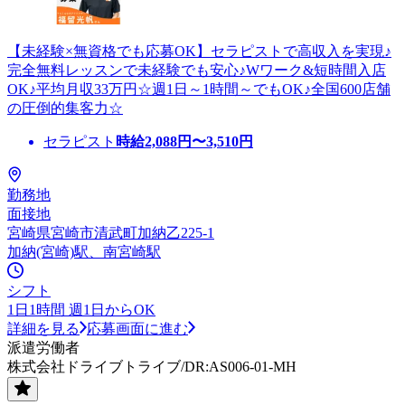
【未経験×無資格でも応募OK】セラピストで高収入を実現♪
完全無料レッスンで未経験でも安心♪Wワーク&短時間入店
OK♪平均月収33万円☆週1日～1時間～でもOK♪全国600店舗
の圧倒的集客力☆
セラピスト
時給
2,088
円〜
3,510
円
勤務地
面接地
宮崎県宮崎市清武町加納乙225-1
加納(宮崎)駅、南宮崎駅
シフト
1日1時間 週1日からOK
詳細を見る
応募画面に進む
派遣労働者
株式会社ドライブトライブ/DR:AS006-01-MH