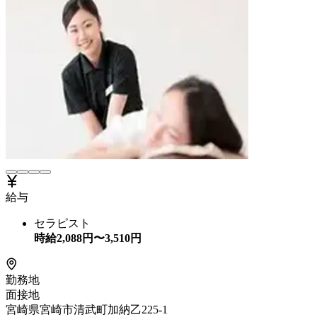
給与
セラピスト
時給
2,088
円〜
3,510
円
勤務地
面接地
宮崎県宮崎市清武町加納乙225-1