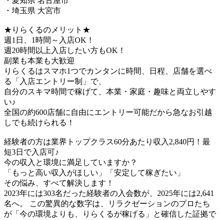
・愛知県 名古屋市
・埼玉県 大宮市
★りらくるのメリット★
週1日、1時間～入店OK！
週20時間以上入店したい方もOK！
副業も本業も大歓迎
りらくるはスマホ1つでカンタンに時間、日程、店舗を選べ
る「入店エントリー制」で、
​自分のスキマ時間で稼げて、本業・家庭・趣味と両立しやす
い♪​
全国の約600店舗に自由にエントリー可能だから急なお引越
しでも続けられる！
経験者の方は業界トップクラス60分あたり収入2,840円！最
短3日で入店可♪
今の収入と環境に満足していますか？
「もっと高い収入がほしい」「安定して稼ぎたい」
その悩み、すべて解決します！
2023年には303名だった経験者の入会数が、2025年には2,641
名へ。 この驚異的な数字は、リラクゼーションのプロたち
が「今の環境よりも、りらくるが稼げる」と確信した証拠で