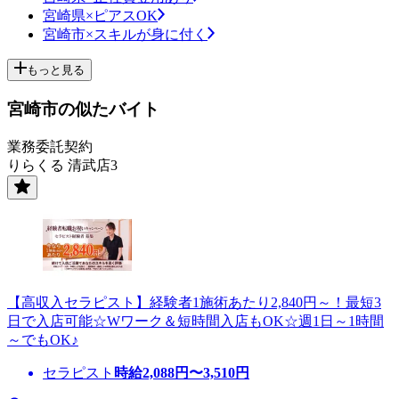
宮崎県×ピアスOK
宮崎市×スキルが身に付く
もっと見る
宮崎市の似たバイト
業務委託契約
りらくる 清武店3
【高収入セラピスト】経験者1施術あたり2,840円～！最短3
日で入店可能☆Wワーク＆短時間入店もOK☆週1日～1時間
～でもOK♪
セラピスト
時給
2,088
円〜
3,510
円