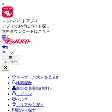
×
マッハバイトアプリ
アプリでお得にバイト探し！
無料ダウンロードはこちら
開く
0
キープ
メニュー
キープした求人を見る
0
検索履歴
新規会員登録(無料)
ログイン
ヘルプ
エリアから探す
駅から探す