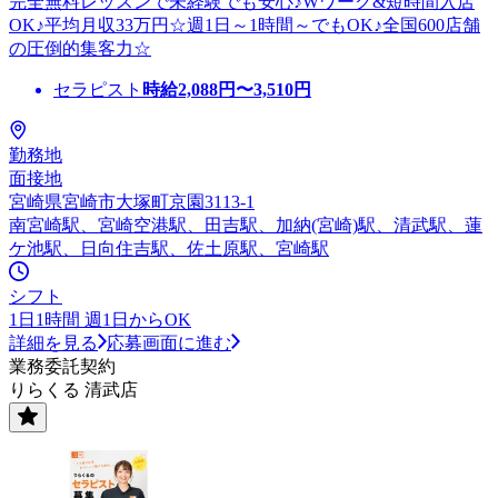
完全無料レッスンで未経験でも安心♪Wワーク&短時間入店
OK♪平均月収33万円☆週1日～1時間～でもOK♪全国600店舗
の圧倒的集客力☆
セラピスト
時給
2,088
円〜
3,510
円
勤務地
面接地
宮崎県宮崎市大塚町京園3113-1
南宮崎駅、宮崎空港駅、田吉駅、加納(宮崎)駅、清武駅、蓮
ケ池駅、日向住吉駅、佐土原駅、宮崎駅
シフト
1日1時間 週1日からOK
詳細を見る
応募画面に進む
業務委託契約
りらくる 清武店