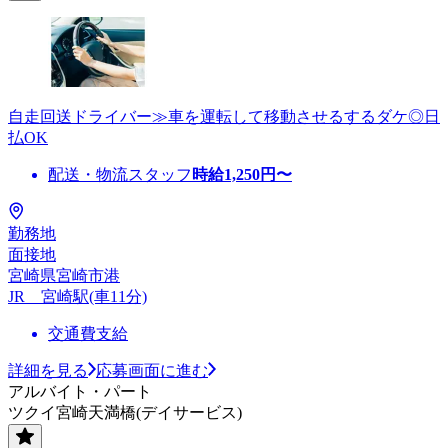
自走回送ドライバー≫車を運転して移動させるするダケ◎日
払OK
配送・物流スタッフ
時給
1,250
円〜
勤務地
面接地
宮崎県宮崎市港
JR 宮崎駅(車11分)
交通費支給
詳細を見る
応募画面に進む
アルバイト・パート
ツクイ宮崎天満橋(デイサービス)