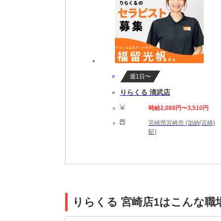
週1日〜
りらくる 清武店
時給2,088円〜3,510円
宮崎県宮崎市 (加納(宮崎)
駅)
りらくる 宮崎店1はこんな職