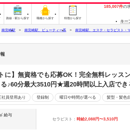
185,007件
の
す
路線・駅から探す
職種から探す
特徴から探す
キー
南宮崎駅
南宮崎駅、ビューティー系
南宮崎駅、エステ・セラピスト・
情報
トに】無資格でも応募OK！完全無料レッスン
♪60分最大3510円★週20時間以上入店でき
正社員登用あり
登録制
曜日や時間が選べる
髪型・髪色
給与
セラピスト：
時給2,088円〜3,510円