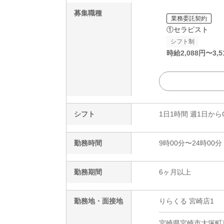
募集職種
業務委託契約
①セラピスト
シフト制
時給
2,088
円〜
3,5
シフト
1日1時間 週1日から
勤務時間
9時00分〜24時00分
勤務期間
6ヶ月以上
勤務地・面接地
りらくる 宮崎店1
宮崎県宮崎市大塚町京園