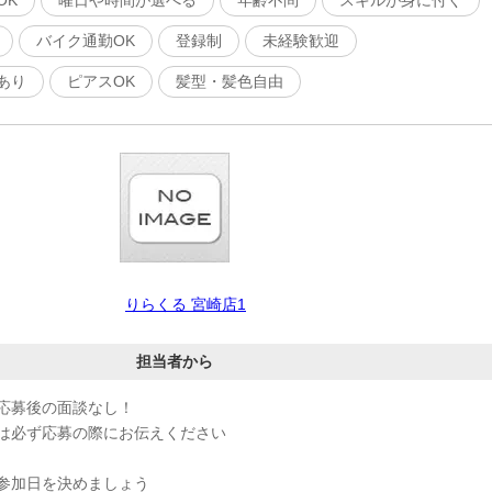
OK
曜日や時間が選べる
年齢不問
スキルが身に付く
バイク通勤OK
登録制
未経験歓迎
あり
ピアスOK
髪型・髪色自由
りらくる 宮崎店1
担当者から
応募後の面談なし！
は必ず応募の際にお伝えください
参加日を決めましょう