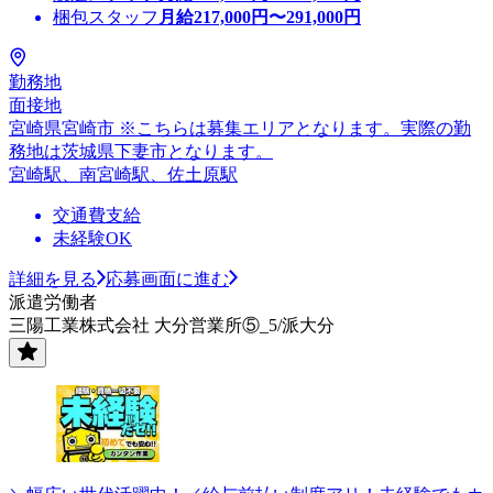
梱包スタッフ
月給
217,000
円〜
291,000
円
勤務地
面接地
宮崎県宮崎市 ※こちらは募集エリアとなります。実際の勤
務地は茨城県下妻市となります。
宮崎駅、南宮崎駅、佐土原駅
交通費支給
未経験OK
詳細を見る
応募画面に進む
派遣労働者
三陽工業株式会社 大分営業所⑤_5/派大分