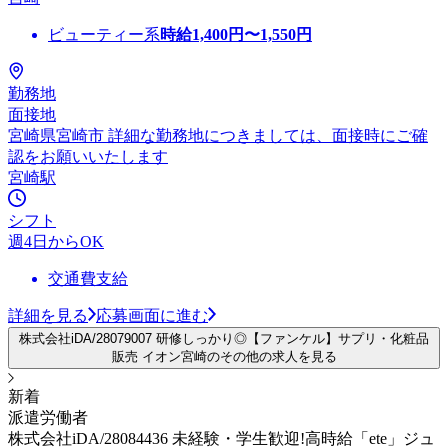
ビューティー系
時給
1,400
円〜
1,550
円
勤務地
面接地
宮崎県宮崎市 詳細な勤務地につきましては、面接時にご確
認をお願いいたします
宮崎駅
シフト
週4日からOK
交通費支給
詳細を見る
応募画面に進む
株式会社iDA/28079007 研修しっかり◎【ファンケル】サプリ・化粧品
販売 イオン宮崎のその他の求人を見る
新着
派遣労働者
株式会社iDA/28084436 未経験・学生歓迎!高時給「ete」ジュ