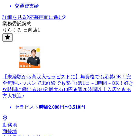
交通費支給
詳細を見る
応募画面に進む
業務委託契約
りらくる 日向店1
【未経験から高収入セラピストに】無資格でも応募OK！完
全無料レッスンで未経験でも安心♪週1日～1時間～OK！好き
な時間に働ける♪60分最大3510円★週20時間以上入店できる
方大歓迎♪
セラピスト
時給
2,088
円〜
3,510
円
勤務地
面接地