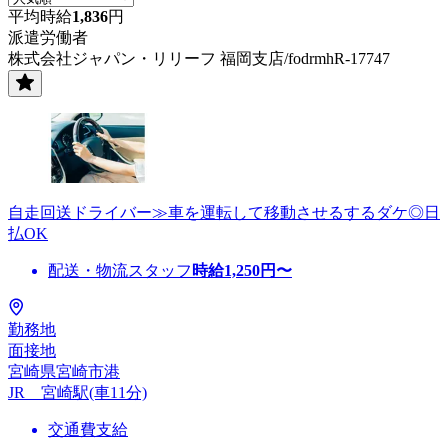
平均時給
1,836
円
派遣労働者
株式会社ジャパン・リリーフ 福岡支店/fodrmhR-17747
自走回送ドライバー≫車を運転して移動させるするダケ◎日
払OK
配送・物流スタッフ
時給
1,250
円〜
勤務地
面接地
宮崎県宮崎市港
JR 宮崎駅(車11分)
交通費支給