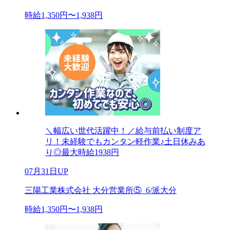
時給1,350円〜1,938円
＼幅広い世代活躍中！／給与前払い制度ア
リ！未経験でもカンタン軽作業♪土日休みあ
り◎最大時給1938円
07月31日UP
三陽工業株式会社 大分営業所⑤_6/派大分
時給1,350円〜1,938円