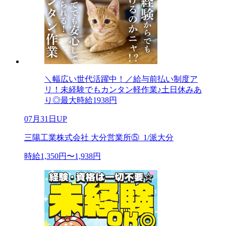
＼幅広い世代活躍中！／給与前払い制度ア
リ！未経験でもカンタン軽作業♪土日休みあ
り◎最大時給1938円
07月31日UP
三陽工業株式会社 大分営業所⑤_1/派大分
時給1,350円〜1,938円