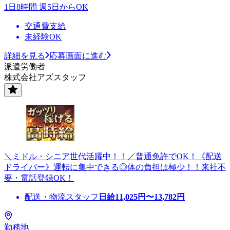
1日8時間 週5日からOK
交通費支給
未経験OK
詳細を見る
応募画面に進む
派遣労働者
株式会社アズスタッフ
＼ミドル・シニア世代活躍中！！／普通免許でOK！《配送
ドライバー》運転に集中できる◎体の負担は極少！！来社不
要・電話登録OK！
配送・物流スタッフ
日給
11,025
円〜
13,782
円
勤務地