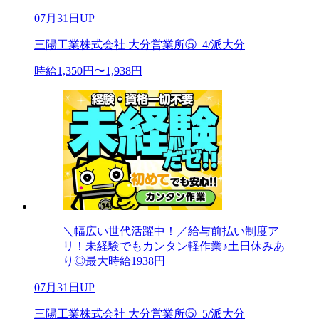
07月31日UP
三陽工業株式会社 大分営業所⑤_4/派大分
時給1,350円〜1,938円
＼幅広い世代活躍中！／給与前払い制度ア
リ！未経験でもカンタン軽作業♪土日休みあ
り◎最大時給1938円
07月31日UP
三陽工業株式会社 大分営業所⑤_5/派大分