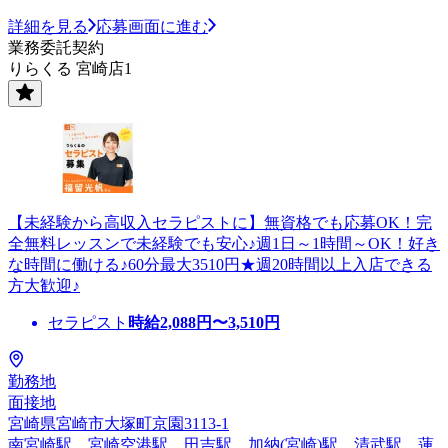
詳細を見る
応募画面に進む
業務委託契約
りらくる 宮崎店1
【未経験から高収入セラピストに】無資格でも応募OK！完
全無料レッスンで未経験でも安心♪週1日～1時間～OK！好き
な時間に働ける♪60分最大3510円★週20時間以上入店できる
方大歓迎♪
セラピスト
時給
2,088
円〜
3,510
円
勤務地
面接地
宮崎県宮崎市大塚町京園3113-1
南宮崎駅、宮崎空港駅、田吉駅、加納(宮崎)駅、清武駅、蓮