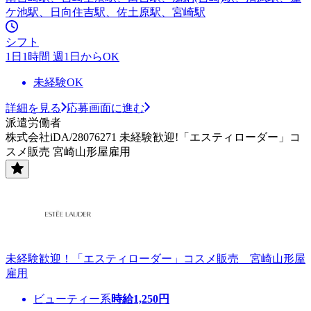
ケ池駅、日向住吉駅、佐土原駅、宮崎駅
シフト
1日1時間 週1日からOK
未経験OK
詳細を見る
応募画面に進む
派遣労働者
株式会社iDA/28076271 未経験歓迎!「エスティローダー」コ
スメ販売 宮崎山形屋雇用
未経験歓迎！「エスティローダー」コスメ販売 宮崎山形屋
雇用
ビューティー系
時給
1,250
円