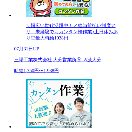
＼幅広い世代活躍中！／給与前払い制度ア
リ！未経験でもカンタン軽作業♪土日休みあ
り◎最大時給1938円
07月31日UP
三陽工業株式会社 大分営業所⑤_2/派大分
時給1,350円〜1,938円