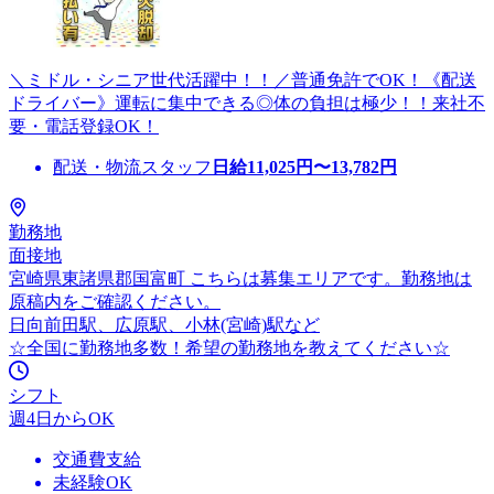
＼ミドル・シニア世代活躍中！！／普通免許でOK！《配送
ドライバー》運転に集中できる◎体の負担は極少！！来社不
要・電話登録OK！
配送・物流スタッフ
日給
11,025
円〜
13,782
円
勤務地
面接地
宮崎県東諸県郡国富町 こちらは募集エリアです。勤務地は
原稿内をご確認ください。
日向前田駅、広原駅、小林(宮崎)駅など
☆全国に勤務地多数！希望の勤務地を教えてください☆
シフト
週4日からOK
交通費支給
未経験OK