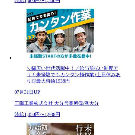
時給1,400円〜1,500円
＼幅広い世代活躍中！／給与前払い制度ア
リ！未経験でもカンタン軽作業♪土日休みあ
り◎最大時給1938円
07月31日UP
三陽工業株式会社 大分営業所⑤/派大分
時給1,350円〜1,938円