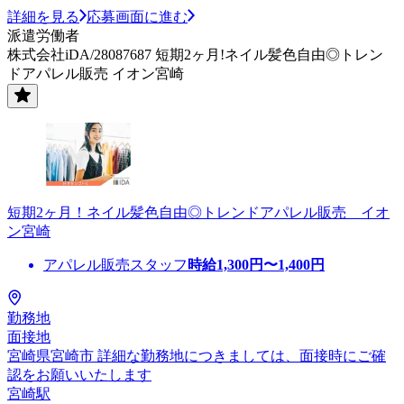
詳細を見る
応募画面に進む
派遣労働者
株式会社iDA/28087687 短期2ヶ月!ネイル髪色自由◎トレン
ドアパレル販売 イオン宮崎
短期2ヶ月！ネイル髪色自由◎トレンドアパレル販売 イオ
ン宮崎
アパレル販売スタッフ
時給
1,300
円〜
1,400
円
勤務地
面接地
宮崎県宮崎市 詳細な勤務地につきましては、面接時にご確
認をお願いいたします
宮崎駅