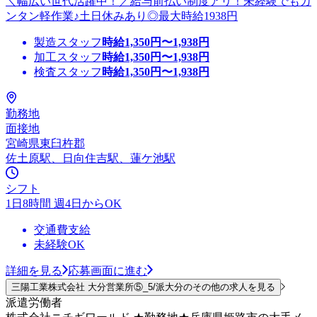
＼幅広い世代活躍中！／給与前払い制度アリ！未経験でもカ
ンタン軽作業♪土日休みあり◎最大時給1938円
製造スタッフ
時給
1,350
円〜
1,938
円
加工スタッフ
時給
1,350
円〜
1,938
円
検査スタッフ
時給
1,350
円〜
1,938
円
勤務地
面接地
宮崎県東臼杵郡
佐土原駅、日向住吉駅、蓮ケ池駅
シフト
1日8時間 週4日からOK
交通費支給
未経験OK
詳細を見る
応募画面に進む
三陽工業株式会社 大分営業所⑤_5/派大分のその他の求人を見る
派遣労働者