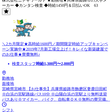
株式会社ニチギワールド ★勤務地★兵庫県姫路市の大手メ
ーカー ◆カンタン検査 ◆時給1450円＆日払いOK 63
＼2カ月限定★高時給1600円／期間限定時給アップキャンペ
ーン実施中★2019年7月新工場立上げ！キレイな新築建屋で
のお仕事★寮費無料♪
検査スタッフ
時給
1,300
円〜
2,000
円
勤務地
面接地
宮崎県宮崎市 【お仕事先】兵庫県姫路市飾磨区妻鹿日田町
※白浜の宮駅路線バス10分 ※山陽白浜の宮駅より無料送迎
バスあり※マイカー、バイク、自転車ＯＫ※無料の寮完備。
シフト