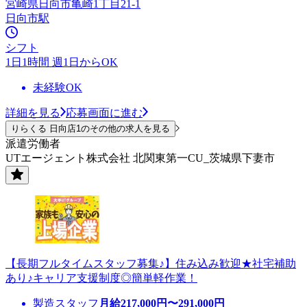
宮崎県日向市亀崎1丁目21-1
日向市駅
シフト
1日1時間 週1日からOK
未経験OK
詳細を見る
応募画面に進む
りらくる 日向店1のその他の求人を見る
派遣労働者
UTエージェント株式会社 北関東第一CU_茨城県下妻市
【長期フルタイムスタッフ募集♪】住み込み歓迎★社宅補助
あり♪キャリア支援制度◎簡単軽作業！
製造スタッフ
月給
217,000
円〜
291,000
円