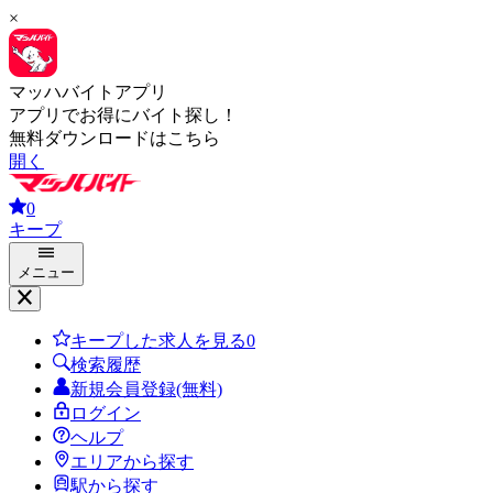
×
マッハバイトアプリ
アプリでお得にバイト探し！
無料ダウンロードはこちら
開く
0
キープ
メニュー
キープした求人を見る
0
検索履歴
新規会員登録(無料)
ログイン
ヘルプ
エリアから探す
駅から探す