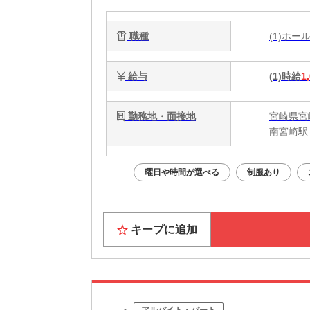
職種
(1)ホ
給与
(1)時給
1
勤務地・面接地
宮崎県宮崎
南宮崎駅
曜日や時間が選べる
制服あり
キープに追加