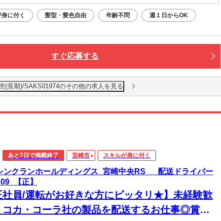
が身に付く
髪型・髪色自由
年齢不問
週１日からOK
すぐ応募する
(長期)/SAKS01974のその他の求人を見る
あと7日で掲載終了
宮崎市
スキルが身に付く
)シンクランホールディングス_宮崎中央RS _配送ドライバー
609_【正】
正社員/運転がお好きな方にピッタリ★】未経験歓
！コカ・コーラ社の製品を配送するお仕事◎賞与