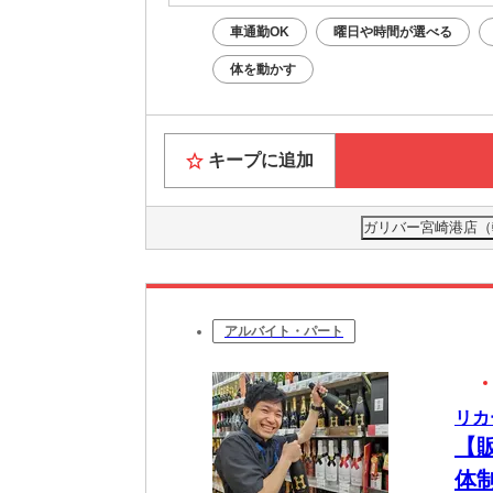
車通勤OK
曜日や時間が選べる
体を動かす
キープに追加
ガリバー宮崎港店（軽
アルバイト・パート
リカ
【
体