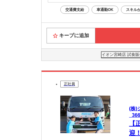
交通費支給
車通勤OK
スキル
キープに追加
イオン宮崎店 試食販売
正社員
(株
_36
【
迎