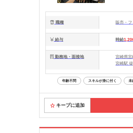
職種
販売・
給与
時給
1,20
勤務地・面接地
宮崎県宮崎
宮崎駅 徒
年齢不問
スキルが身に付く
未
キープに追加