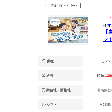
アルバイト・パート
イオ
【
フ
職種
デモン
給与
時給
1,30
勤務地・面接地
宮崎県宮
シフト
1日7時間