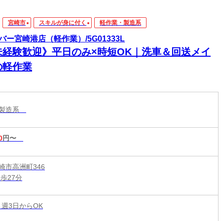
宮崎市
スキルが身に付く
軽作業・製造系
バー宮崎港店（軽作業）/5G01333L
未経験歓迎》平日のみ×時短OK｜洗車＆回送メイ
の軽作業
・製造系
0
円〜
崎市高洲町346
歩27分
 週3日からOK