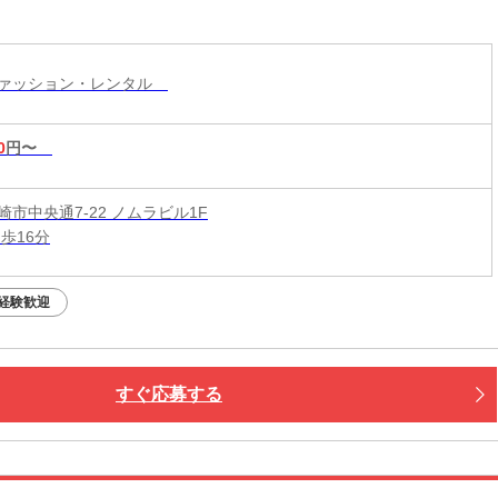
ファッション・レンタル
0
円〜
市中央通7-22 ノムラビル1F
歩16分
経験歓迎
すぐ応募する