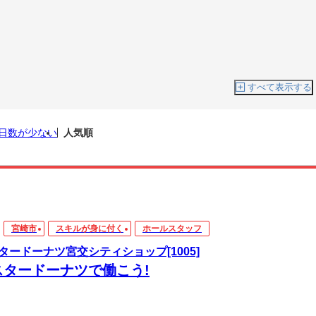
すべて表示する
日数が少ない
人気順
宮崎市
スキルが身に付く
ホールスタッフ
タードーナツ宮交シティショップ[1005]
スタードーナツで働こう!