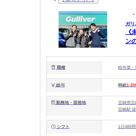
アルバイト・パート
ガリ
《
ン
職種
軽作業
給与
時給
1,20
勤務地・面接地
宮崎県宮
宮崎駅 徒
シフト
1日4時間