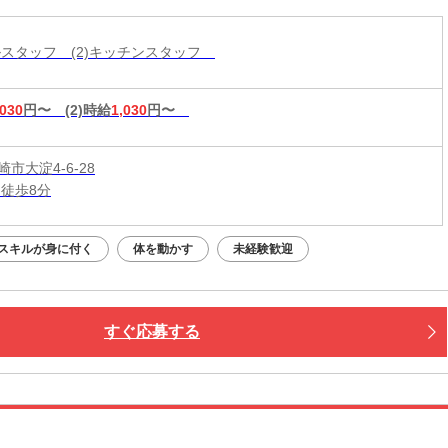
ールスタッフ (2)キッチンスタッフ
,030
円〜
(2)時給
1,030
円〜
市大淀4-6-28
 徒歩8分
スキルが身に付く
体を動かす
未経験歓迎
すぐ応募する