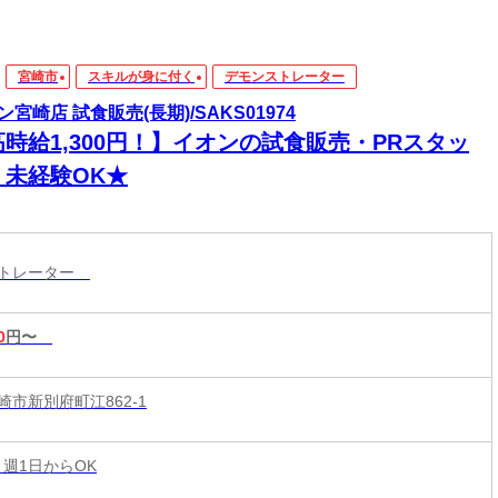
宮崎市
スキルが身に付く
デモンストレーター
ン宮崎店 試食販売(長期)/SAKS01974
高時給1,300円！】イオンの試食販売・PRスタッ
！未経験OK★
ストレーター
0
円〜
崎市新別府町江862-1
 週1日からOK