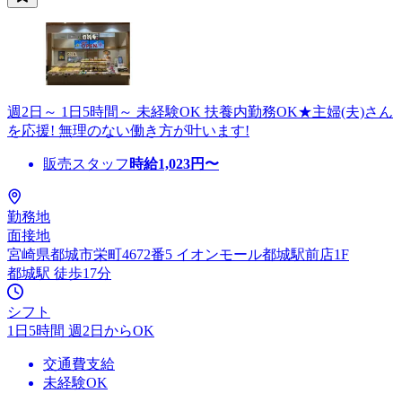
週2日～ 1日5時間～ 未経験OK 扶養内勤務OK★主婦(夫)さん
を応援! 無理のない働き方が叶います!
販売スタッフ
時給
1,023
円〜
勤務地
面接地
宮崎県都城市栄町4672番5 イオンモール都城駅前店1F
都城駅 徒歩17分
シフト
1日5時間 週2日からOK
交通費支給
未経験OK