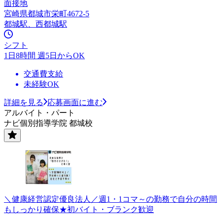
面接地
宮崎県都城市栄町4672-5
都城駅、西都城駅
シフト
1日8時間 週5日からOK
交通費支給
未経験OK
詳細を見る
応募画面に進む
アルバイト・パート
ナビ個別指導学院 都城校
＼健康経営認定優良法人／週1・1コマ～の勤務で自分の時間
もしっかり確保★初バイト・ブランク歓迎