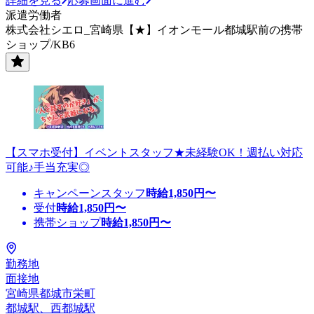
詳細を見る
応募画面に進む
派遣労働者
株式会社シエロ_宮崎県【★】イオンモール都城駅前の携帯
ショップ/KB6
【スマホ受付】イベントスタッフ★未経験OK！週払い対応
可能♪手当充実◎
キャンペーンスタッフ
時給
1,850
円〜
受付
時給
1,850
円〜
携帯ショップ
時給
1,850
円〜
勤務地
面接地
宮崎県都城市栄町
都城駅、西都城駅