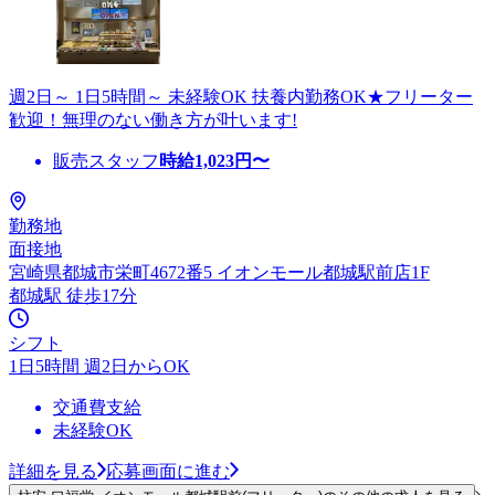
週2日～ 1日5時間～ 未経験OK 扶養内勤務OK★フリーター
歓迎！無理のない働き方が叶います!
販売スタッフ
時給
1,023
円〜
勤務地
面接地
宮崎県都城市栄町4672番5 イオンモール都城駅前店1F
都城駅 徒歩17分
シフト
1日5時間 週2日からOK
交通費支給
未経験OK
詳細を見る
応募画面に進む