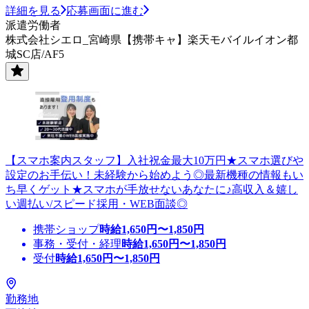
詳細を見る
応募画面に進む
派遣労働者
株式会社シエロ_宮崎県【携帯キャ】楽天モバイルイオン都
城SC店/AF5
【スマホ案内スタッフ】入社祝金最大10万円★スマホ選びや
設定のお手伝い！未経験から始めよう◎最新機種の情報もい
ち早くゲット★スマホが手放せないあなたに♪高収入＆嬉し
い週払い/スピード採用・WEB面談◎
携帯ショップ
時給
1,650
円〜
1,850
円
事務・受付・経理
時給
1,650
円〜
1,850
円
受付
時給
1,650
円〜
1,850
円
勤務地