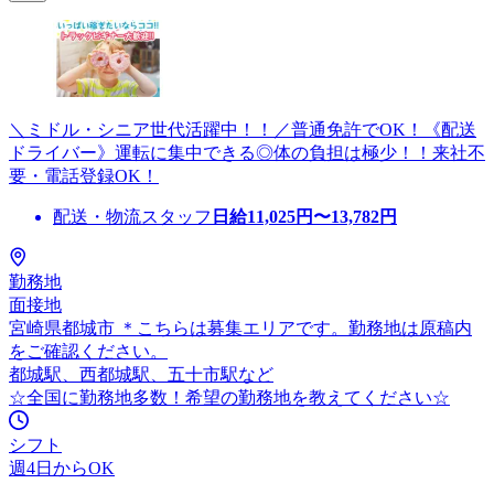
＼ミドル・シニア世代活躍中！！／普通免許でOK！《配送
ドライバー》運転に集中できる◎体の負担は極少！！来社不
要・電話登録OK！
配送・物流スタッフ
日給
11,025
円〜
13,782
円
勤務地
面接地
宮崎県都城市 ＊こちらは募集エリアです。勤務地は原稿内
をご確認ください。
都城駅、西都城駅、五十市駅など
☆全国に勤務地多数！希望の勤務地を教えてください☆
シフト
週4日からOK