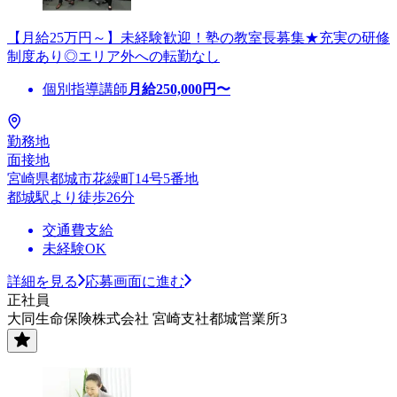
【月給25万円～】未経験歓迎！塾の教室長募集★充実の研修
制度あり◎エリア外への転勤なし
個別指導講師
月給
250,000
円〜
勤務地
面接地
宮崎県都城市花繰町14号5番地
都城駅より徒歩26分
交通費支給
未経験OK
詳細を見る
応募画面に進む
正社員
大同生命保険株式会社 宮崎支社都城営業所3