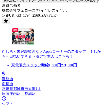
株式会社ドライブトライブ/DR:AS007-01-MHのその他の求人を見る
派遣労働者
株式会社フェローズ(ワイヤレスイヤホ
ン)FUK_G3_1794_2560T(A)(FUK)
むしろ＜未経験歓迎な＞Appleコーナーのスタッフ！！しか
も＜日払いできる＞激アツ求人はこちら！！
家電販売スタッフ
時給
1,300
円〜
1,500
円
勤務地
面接地
宮崎県都城市吉尾町1-1
日向庄内駅、都城駅
シフト