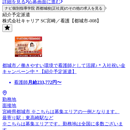
詳細を見る
応募画面に進む
ナビ個別指導学院 西都城校(正社員)のその他の求人を見る
紹介予定派遣
株式会社キャリア SC宮崎／看護【都城市-008】
都城市／働きやすい環境で看護師として活躍♪＊入社祝い金
キャンペーン中＊【紹介予定派遣】
看護師
月給
233,772
円〜
勤務地
面接地
宮崎県都城市 ※こちらは募集エリアの一例となります。
最寄り駅：東高崎駅など
※こちらは募集エリアです。勤務地は全国に多数ございま
す。