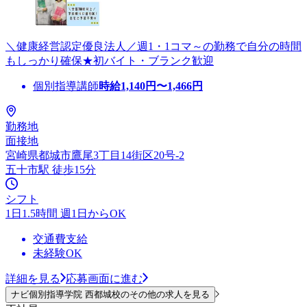
＼健康経営認定優良法人／週1・1コマ～の勤務で自分の時間
もしっかり確保★初バイト・ブランク歓迎
個別指導講師
時給
1,140
円〜
1,466
円
勤務地
面接地
宮崎県都城市鷹尾3丁目14街区20号-2
五十市駅 徒歩15分
シフト
1日1.5時間 週1日からOK
交通費支給
未経験OK
詳細を見る
応募画面に進む
ナビ個別指導学院 西都城校のその他の求人を見る