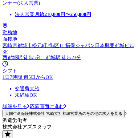
ンナー(法人営業)
法人営業
月給
210,000
円〜
250,000
円
勤務地
面接地
宮崎県都城市松元町7街区11 損保ジャパン日本興亜都城ビル
3F
西都城駅 徒歩5分、都城駅 徒歩23分
シフト
1日7時間 週5日からOK
交通費支給
未経験OK
詳細を見る
応募画面に進む
大同生命保険株式会社 宮崎支社都城営業所のその他の求人を見る
派遣労働者
株式会社アズスタッフ