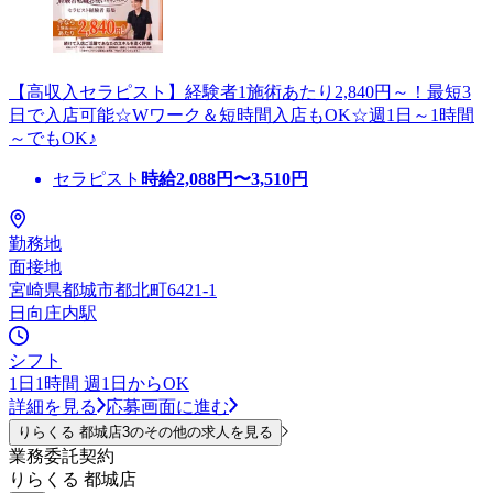
【高収入セラピスト】経験者1施術あたり2,840円～！最短3
日で入店可能☆Wワーク＆短時間入店もOK☆週1日～1時間
～でもOK♪
セラピスト
時給
2,088
円〜
3,510
円
勤務地
面接地
宮崎県都城市都北町6421-1
日向庄内駅
シフト
1日1時間 週1日からOK
詳細を見る
応募画面に進む
りらくる 都城店3のその他の求人を見る
業務委託契約
りらくる 都城店