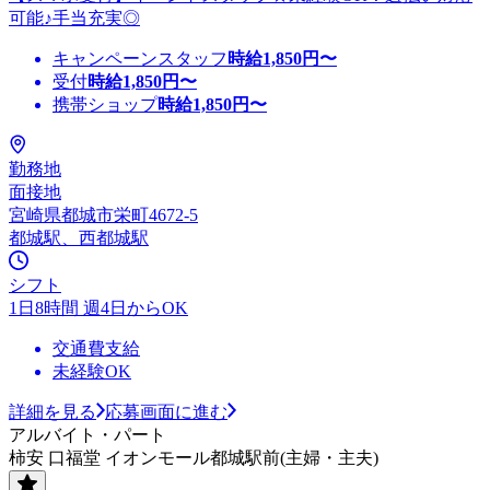
可能♪手当充実◎
キャンペーンスタッフ
時給
1,850
円〜
受付
時給
1,850
円〜
携帯ショップ
時給
1,850
円〜
勤務地
面接地
宮崎県都城市栄町4672-5
都城駅、西都城駅
シフト
1日8時間 週4日からOK
交通費支給
未経験OK
詳細を見る
応募画面に進む
アルバイト・パート
柿安 口福堂 イオンモール都城駅前(主婦・主夫)