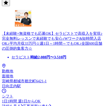
【未経験×無資格でも応募OK】セラピストで高収入を実現♪
完全無料レッスンで未経験でも安心♪Wワーク&短時間入店
OK♪平均月収33万円☆週1日～1時間～でもOK♪全国600店舗
の圧倒的集客力☆
セラピスト
時給
2,088
円〜
3,510
円
勤務地
面接地
宮崎県都城市都北町6421-1
日向庄内駅
シフト
1日1時間 週1日からOK