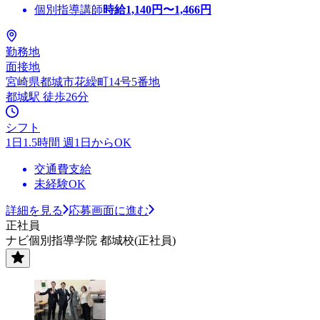
個別指導講師
時給
1,140
円〜
1,466
円
勤務地
面接地
宮崎県都城市花繰町14号5番地
都城駅 徒歩26分
シフト
1日1.5時間 週1日からOK
交通費支給
未経験OK
詳細を見る
応募画面に進む
正社員
ナビ個別指導学院 都城校(正社員)