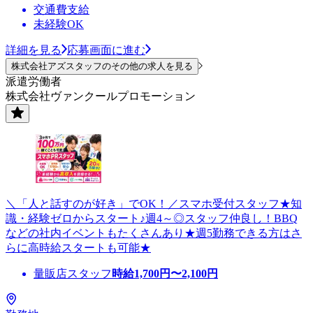
交通費支給
未経験OK
詳細を見る
応募画面に進む
株式会社アズスタッフのその他の求人を見る
派遣労働者
株式会社ヴァンクールプロモーション
＼「人と話すのが好き」でOK！／スマホ受付スタッフ★知
識・経験ゼロからスタート♪週4～◎スタッフ仲良し！BBQ
などの社内イベントもたくさんあり★週5勤務できる方はさ
らに高時給スタートも可能★
量販店スタッフ
時給
1,700
円〜
2,100
円