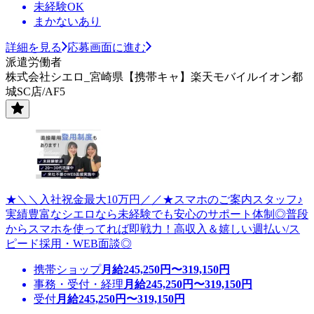
未経験OK
まかないあり
詳細を見る
応募画面に進む
派遣労働者
株式会社シエロ_宮崎県【携帯キャ】楽天モバイルイオン都
城SC店/AF5
★＼＼入社祝金最大10万円／／★スマホのご案内スタッフ♪
実績豊富なシエロなら未経験でも安心のサポート体制◎普段
からスマホを使ってれば即戦力！高収入＆嬉しい週払い/ス
ピード採用・WEB面談◎
携帯ショップ
月給
245,250
円〜
319,150
円
事務・受付・経理
月給
245,250
円〜
319,150
円
受付
月給
245,250
円〜
319,150
円