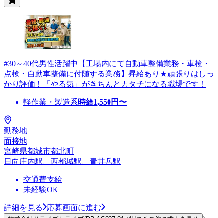
#30～40代男性活躍中【工場内にて自動車整備業務・車検・
点検・自動車整備に付随する業務】昇給あり★頑張りはしっ
かり評価！「やる気」がきちんとカタチになる職場です！
軽作業・製造系
時給
1,550
円〜
勤務地
面接地
宮崎県都城市都北町
日向庄内駅、西都城駅、青井岳駅
交通費支給
未経験OK
詳細を見る
応募画面に進む