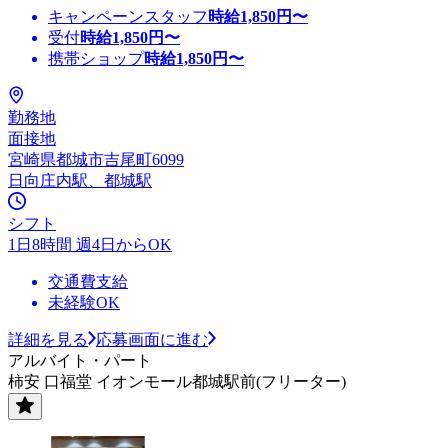
キャンペーンスタッフ
時給
1,850
円〜
受付
時給
1,850
円〜
携帯ショップ
時給
1,850
円〜
勤務地
面接地
宮崎県都城市吉尾町6099
日向庄内駅、都城駅
シフト
1日8時間 週4日からOK
交通費支給
未経験OK
詳細を見る
応募画面に進む
アルバイト・パート
柿安 口福堂 イオンモール都城駅前(フリーター)