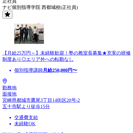
正社員
ナビ個別指導学院 西都城校(正社員)
【月給25万円～】未経験歓迎！塾の教室長募集★充実の研修
制度あり◎エリア外への転勤なし
個別指導講師
月給
250,000
円〜
勤務地
面接地
宮崎県都城市鷹尾3丁目14街区20号-2
五十市駅より徒歩15分
交通費支給
未経験OK