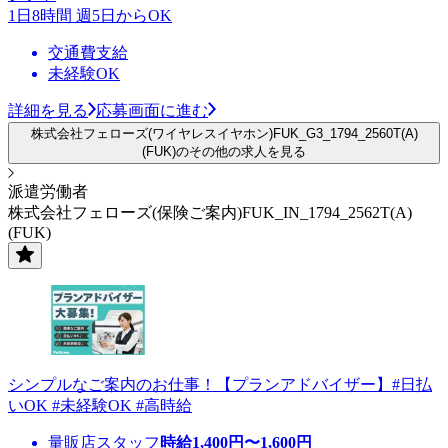
1日8時間 週5日からOK
交通費支給
未経験OK
詳細を見る
応募画面に進む
株式会社フェローズ(ワイヤレスイヤホン)FUK_G3_1794_2560T(A)
(FUK)のその他の求人を見る
派遣労働者
株式会社フェローズ(保険ご案内)FUK_IN_1794_2562T(A)
(FUK)
シンプルなご案内のお仕事！【プランアドバイザー】#日払
いOK #未経験OK #高時給
量販店スタッフ
時給
1,400
円〜
1,600
円