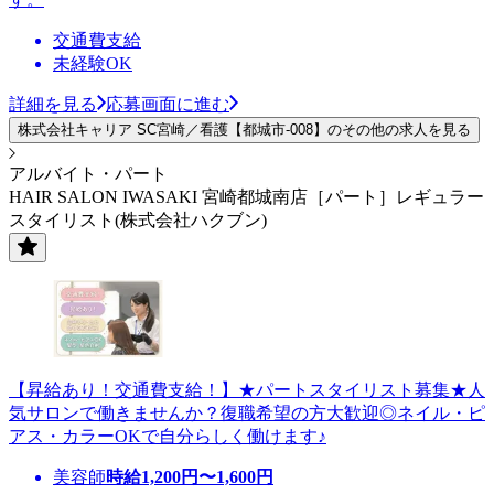
交通費支給
未経験OK
詳細を見る
応募画面に進む
株式会社キャリア SC宮崎／看護【都城市-008】のその他の求人を見る
アルバイト・パート
HAIR SALON IWASAKI 宮崎都城南店［パート］レギュラー
スタイリスト(株式会社ハクブン)
【昇給あり！交通費支給！】★パートスタイリスト募集★人
気サロンで働きませんか？復職希望の方大歓迎◎ネイル・ピ
アス・カラーOKで自分らしく働けます♪
美容師
時給
1,200
円〜
1,600
円