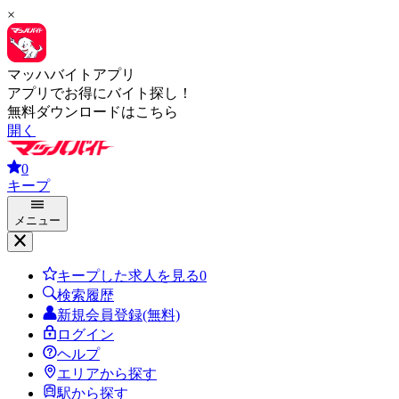
×
マッハバイトアプリ
アプリでお得にバイト探し！
無料ダウンロードはこちら
開く
0
キープ
メニュー
キープした求人を見る
0
検索履歴
新規会員登録(無料)
ログイン
ヘルプ
エリアから探す
駅から探す