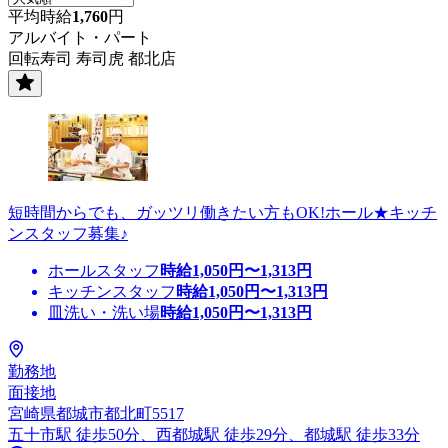
平均時給
1,760
円
アルバイト・パート
回転寿司 寿司虎 都北店
短時間からでも、ガッツリ働きたい方もOK!ホール★キッチ
ンスタッフ募集♪
ホールスタッフ
時給
1,050
円〜
1,313
円
キッチンスタッフ
時給
1,050
円〜
1,313
円
皿洗い・洗い場
時給
1,050
円〜
1,313
円
勤務地
面接地
宮崎県都城市都北町5517
五十市駅 徒歩50分、西都城駅 徒歩29分、都城駅 徒歩33分