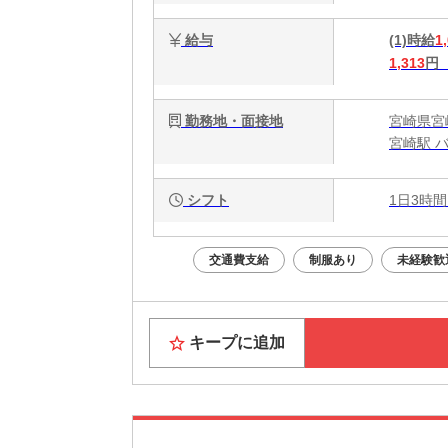
給与
(1)時給
1
1,313
円
勤務地・面接地
宮崎県宮
宮崎駅 
シフト
1日3時間
交通費支給
制服あり
未経験歓
キープに追加