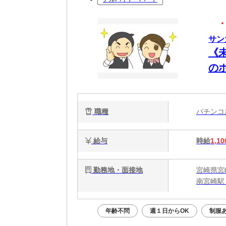
サン
《
の
職種
パチン
給与
時給
1,10
勤務地・面接地
宮崎県宮
南宮崎駅 
年齢不問
週１日からOK
制服