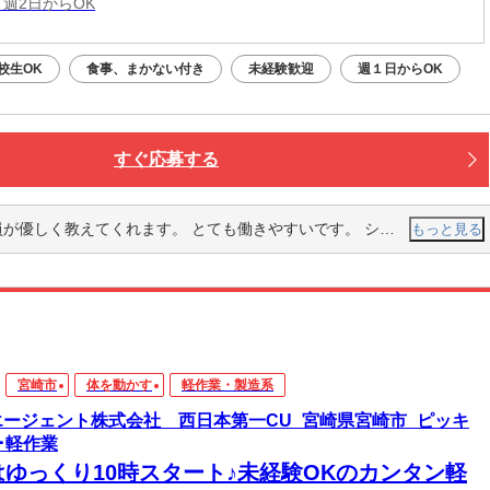
 週2日からOK
校生OK
食事、まかない付き
未経験歓迎
週１日からOK
すぐ応募する
教えてくれます。 とても働きやすいです。 シフトも融通してくれます。
もっと見る
宮崎市
体を動かす
軽作業・製造系
エージェント株式会社 西日本第一CU_宮崎県宮崎市_ピッキ
･軽作業
はゆっくり10時スタート♪未経験OKのカンタン軽