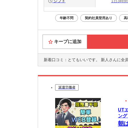
シフト
1日3時間
年齢不問
契約社員登用あり
高
キープに追加
新着口コミ：
とてもいいです。 新人さんに全員が優しく
派遣労働者
UT
ング
朝