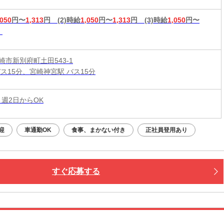
,050
円〜
1,313
円
(2)時給
1,050
円〜
1,313
円
(3)時給
1,050
円〜
崎市新別府町土田543-1
バス15分、宮崎神宮駅 バス15分
 週2日からOK
迎
車通勤OK
食事、まかない付き
正社員登用あり
すぐ応募する