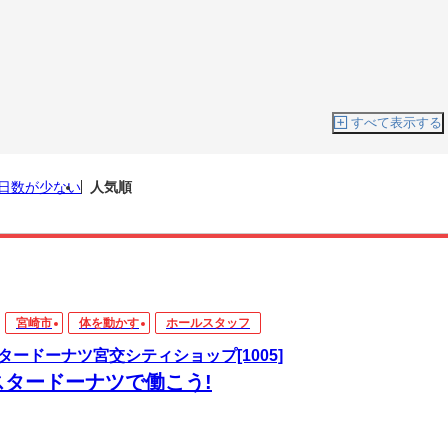
すべて表示する
日数が少ない
人気順
宮崎市
体を動かす
ホールスタッフ
タードーナツ宮交シティショップ[1005]
スタードーナツで働こう!