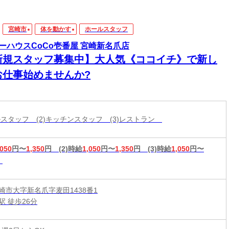
宮崎市
体を動かす
ホールスタッフ
ーハウスCoCo壱番屋 宮崎新名爪店
新規スタッフ募集中】大人気《ココイチ》で新し
お仕事始めませんか?
ールスタッフ (2)キッチンスタッフ (3)レストラン
,050
円〜
1,350
円
(2)時給
1,050
円〜
1,350
円
(3)時給
1,050
円〜
崎市大字新名爪字麦田1438番1
駅 徒歩26分