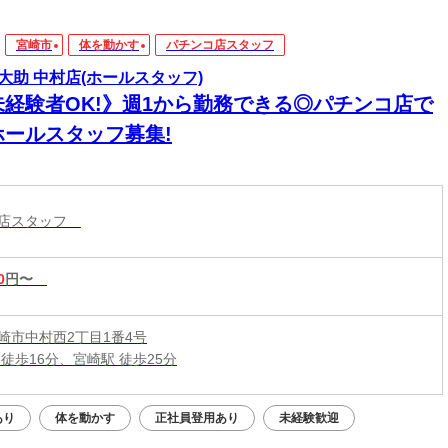
宮崎市
体を動かす
パチンコ店スタッフ
大助 中村店(ホールスタッフ)
未経験者OK!》週1から勤務できる◎パチンコ店で
ホールスタッフ募集!
コ店スタッフ
0
円〜
崎市中村西2丁目1番4号
徒歩16分、宮崎駅 徒歩25分
あり
体を動かす
正社員登用あり
未経験歓迎