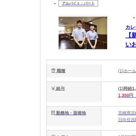
アルバイト・パート
カレ
【
い
職種
(1)ホ
給与
(1)時給
1
1,350
円
勤務地・面接地
宮崎県宮
日向住吉