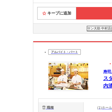
キープに追加
サン大助 中村店
アルバイト・パート
寿司
ス
内
職種
(1)ホ