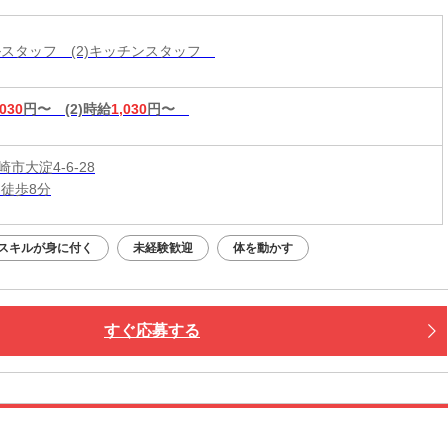
ールスタッフ (2)キッチンスタッフ
,030
円〜
(2)時給
1,030
円〜
市大淀4-6-28
 徒歩8分
スキルが身に付く
未経験歓迎
体を動かす
すぐ応募する