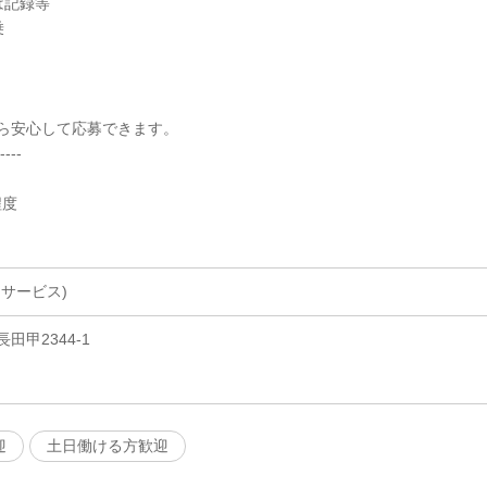
は記録等
乗
ら安心して応募できます。
----
程度
サービス)
田甲2344-1
迎
土日働ける方歓迎