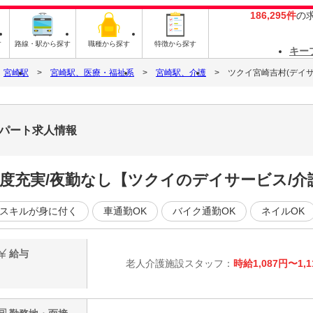
186,295件
の
す
路線・駅から探す
職種から探す
特徴から探す
キー
宮崎駅
宮崎駅、医療・福祉系
宮崎駅、介護
ツクイ宮崎吉村(デイサ
・パート求人情報
制度充実/夜勤なし【ツクイのデイサービス/
スキルが身に付く
車通勤OK
バイク通勤OK
ネイルOK
給与
老人介護施設スタッフ：
時給1,087円〜1,1