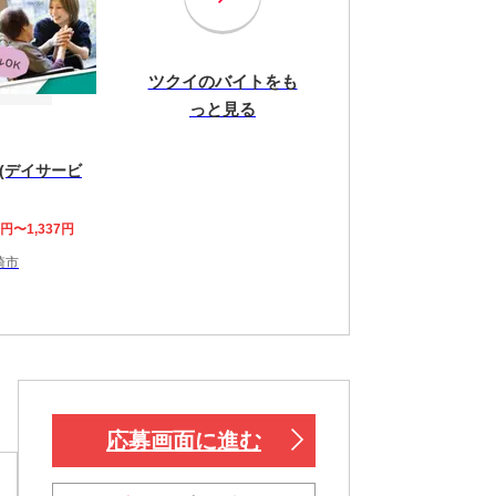
ツクイのバイトをも
っと見る
(デイサービ
7円〜1,337円
崎市
応募画面に進む