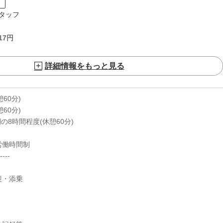
ト
タッフ
17
円
詳細情報をもっと見る
休憩60分)
休憩60分)
0の間の8時間程度(休憩60分)
労働時間制
----
迎・添乗
介助