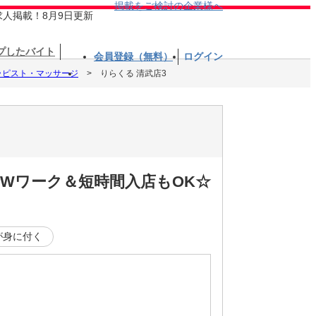
掲載をご検討の企業様へ
求人掲載！8月9日更新
プしたバイト
会員登録（無料）
ログイン
ラピスト・マッサージ
りらくる 清武店3
☆Wワーク＆短時間入店もOK☆
が身に付く