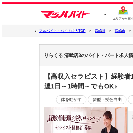
エリアから探
アルバイト・バイト求人TOP
宮崎県
宮崎市
りらくる 清武店3のバイト・パート求人
【高収入セラピスト】経験者1
週1日～1時間～でもOK♪
体を動かす
髪型・髪色自由