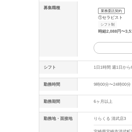
募集職種
業務委託契約
①セラピスト
シフト制
時給
2,088
円〜
3,5
シフト
1日1時間 週1日から
勤務時間
9時00分〜24時00分
勤務期間
6ヶ月以上
勤務地・面接地
りらくる 清武店3
宮崎県宮崎市清武町加