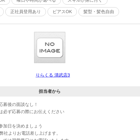
OK
曜日や時間が選べる
スキルが身に付く
正社員登用あり
ピアスOK
髪型・髪色自由
りらくる 清武店3
担当者から
応募後の面談なし！
は必ず応募の際にお伝えください
参加日を決めましょう
、弊社よりお電話差し上げます。