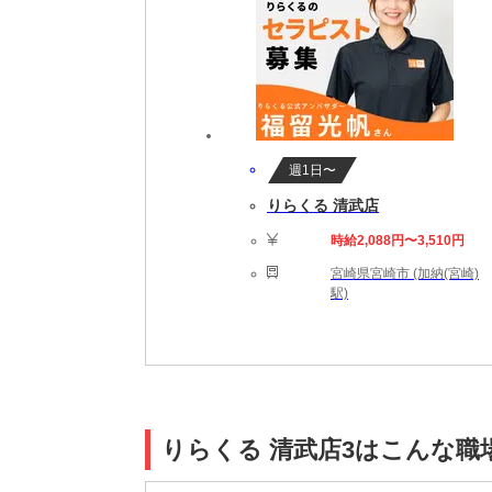
週1日〜
りらくる 清武店
時給2,088円〜3,510円
宮崎県宮崎市 (加納(宮崎)
駅)
りらくる 清武店3はこんな職