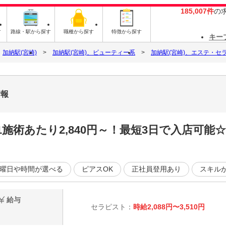
185,007件
の
す
路線・駅から探す
職種から探す
特徴から探す
キー
加納駅(宮崎)
加納駅(宮崎)、ビューティー系
加納駅(宮崎)、エステ・セ
情報
施術あたり2,840円～！最短3日で入店可能
曜日や時間が選べる
ピアスOK
正社員登用あり
スキル
給与
セラピスト：
時給2,088円〜3,510円