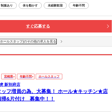
制服あり
体を動かす
未経験歓迎
年齢不問
すぐ応募する
(ホールスタッフ)のその他の求人を見る
宮崎県
年齢不問
ホールスタッフ
虎 新別府店
タッフ増員の為、大募集！ ホール★キッチン★店
清掃&片付け 募集中！！