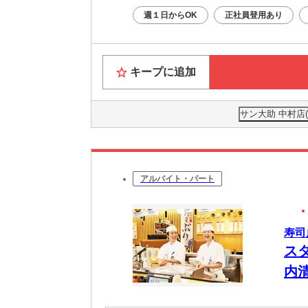
週１日からOK
正社員登用あり
キープに追加
サン大助 中村店
アルバイト・パート
寿司
ス
内