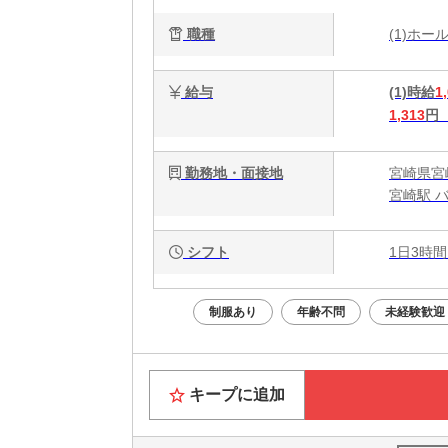
職種
(1)ホ
給与
(1)時給
1
1,313
円
勤務地・面接地
宮崎県宮
宮崎駅 
シフト
1日3時間
制服あり
年齢不問
未経験歓迎
キープに追加