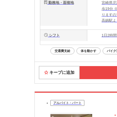
勤務地・面接地
宮崎県児
歩19分
りますの
高鍋駅よ
シフト
1日2時間
交通費支給
体を動かす
バイク
キープに追加
アルバイト・パート