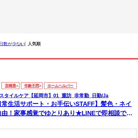
日数が少ない
人気順
宮崎県
年齢不問
ホームヘルパー
スタイルケア【延岡市】01_重訪_非常勤_日勤/Ja
日常生活サポート・お手伝いSTAFF】髪色・ネイ
自由！家事感覚でゆとりあり★LINEで即相談でき
→安心！週1～＆残業なしで私生活両立◎