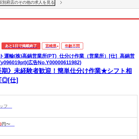
 新別府店のその他の求人を見る
あと1日で掲載終了
宮崎県
年齢不問
ト運輸(株)高鍋営業所(PT)_仕分け作業（営業所）[仕]_高鍋営
y096019pt)(広告No.Y00000611982)
長期》未経験者歓迎！簡単仕分け作業★シフト相
◎[仕]
タッフ
0
円〜