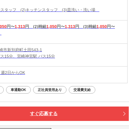
ールスタッフ (2)キッチンスタッフ (3)皿洗い・洗い場
,050
円〜
1,313
円
(2)時給
1,050
円〜
1,313
円
(3)時給
1,050
円〜
崎市新別府町土田543-1
バス15分、宮崎神宮駅 バス15分
 週2日からOK
車通勤OK
正社員登用あり
交通費支給
すぐ応募する