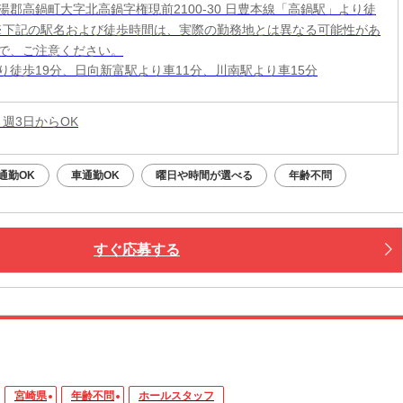
湯郡高鍋町大字北高鍋字権現前2100-30 日豊本線「高鍋駅」より徒
 ※下記の駅名および徒歩時間は、実際の勤務地とは異なる可能性があ
で、ご注意ください。
り徒歩19分、日向新富駅より車11分、川南駅より車15分
 週3日からOK
通勤OK
車通勤OK
曜日や時間が選べる
年齢不問
すぐ応募する
宮崎県
年齢不問
ホールスタッフ