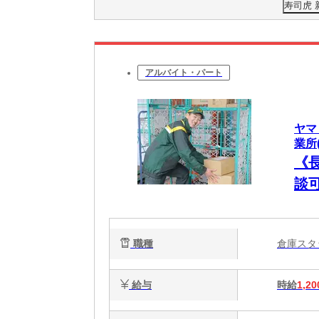
寿司虎
アルバイト・パート
ヤマ
業所(
《
談可
職種
倉庫ス
給与
時給
1,20