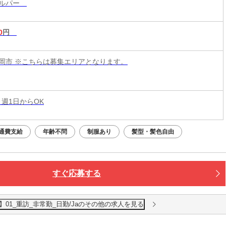
ヘルパー
0
円
岡市 ※こちらは募集エリアとなります。
 週1日からOK
通費支給
年齢不問
制服あり
髪型・髪色自由
すぐ応募する
01_重訪_非常勤_日勤/Jaのその他の求人を見る