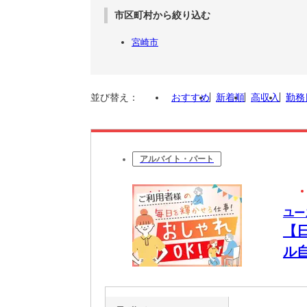
市区町村から絞り込む
宮崎市
並び替え：
おすすめ
新着順
高収入
勤務
アルバイト・パート
ユー
【
ル
る