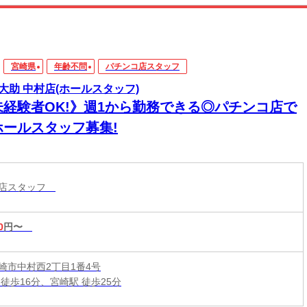
宮崎県
年齢不問
パチンコ店スタッフ
大助 中村店(ホールスタッフ)
未経験者OK!》週1から勤務できる◎パチンコ店で
ホールスタッフ募集!
コ店スタッフ
0
円〜
崎市中村西2丁目1番4号
徒歩16分、宮崎駅 徒歩25分