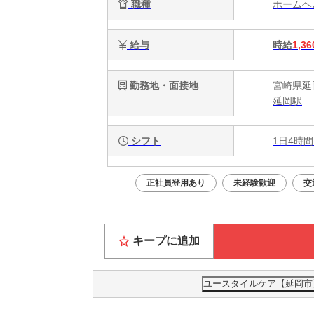
職種
ホーム
給与
時給
1,36
勤務地・面接地
宮崎県延
延岡駅
シフト
1日4時間
正社員登用あり
未経験歓迎
交
キープに追加
ユースタイルケア【延岡市】