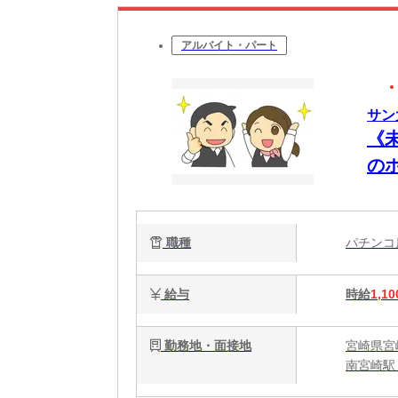
アルバイト・パート
サン
《
の
職種
パチン
給与
時給
1,10
勤務地・面接地
宮崎県宮
南宮崎駅 