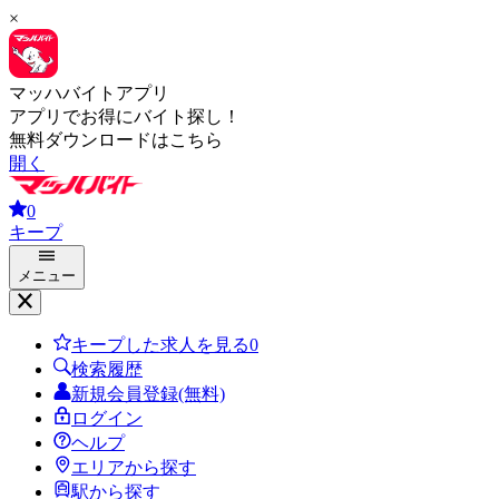
×
マッハバイトアプリ
アプリでお得にバイト探し！
無料ダウンロードはこちら
開く
0
キープ
メニュー
キープした求人を見る
0
検索履歴
新規会員登録(無料)
ログイン
ヘルプ
エリアから探す
駅から探す