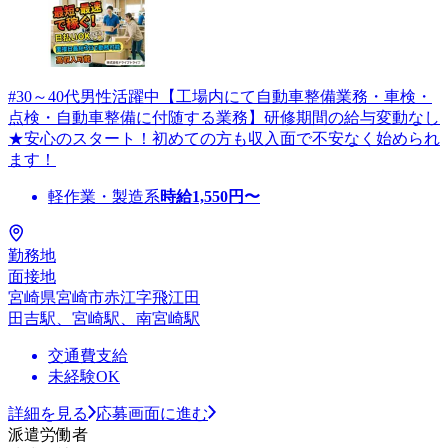
#30～40代男性活躍中【工場内にて自動車整備業務・車検・
点検・自動車整備に付随する業務】研修期間の給与変動なし
★安心のスタート！初めての方も収入面で不安なく始められ
ます！
軽作業・製造系
時給
1,550
円〜
勤務地
面接地
宮崎県宮崎市赤江字飛江田
田吉駅、宮崎駅、南宮崎駅
交通費支給
未経験OK
詳細を見る
応募画面に進む
派遣労働者