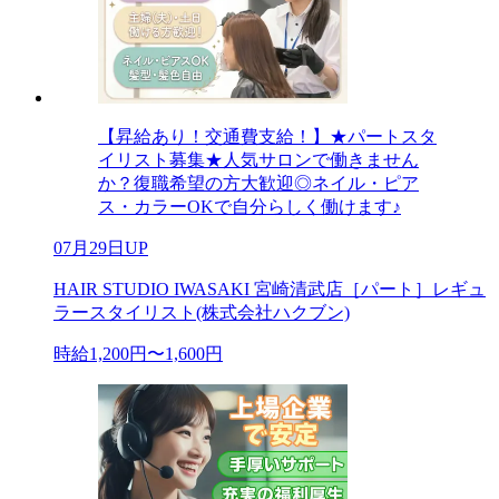
【昇給あり！交通費支給！】★パートスタ
イリスト募集★人気サロンで働きません
か？復職希望の方大歓迎◎ネイル・ピア
ス・カラーOKで自分らしく働けます♪
07月29日UP
HAIR STUDIO IWASAKI 宮崎清武店［パート］レギュ
ラースタイリスト(株式会社ハクブン)
時給1,200円〜1,600円