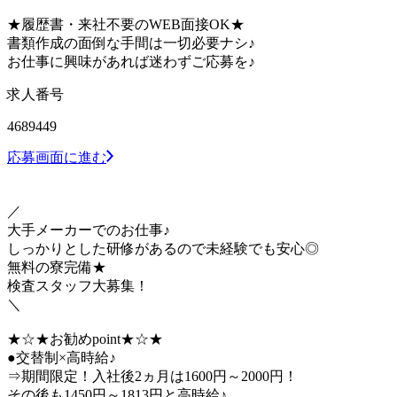
★履歴書・来社不要のWEB面接OK★
書類作成の面倒な手間は一切必要ナシ♪
お仕事に興味があれば迷わずご応募を♪
求人番号
4689449
応募画面に進む
／
大手メーカーでのお仕事♪
しっかりとした研修があるので未経験でも安心◎
無料の寮完備★
検査スタッフ大募集！
＼
★☆★お勧めpoint★☆★
●交替制×高時給♪
⇒期間限定！入社後2ヵ月は1600円～2000円！
その後も1450円～1813円と高時給♪