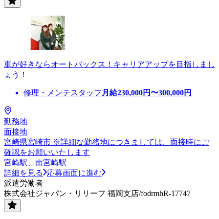
車が好きならオートバックス！キャリアアップを目指しまし
ょう！
修理・メンテスタッフ
月給
230,000
円〜
300,000
円
勤務地
面接地
宮崎県宮崎市 ※詳細な勤務地につきましては、面接時にご
確認をお願いいたします
宮崎駅、南宮崎駅
詳細を見る
応募画面に進む
派遣労働者
株式会社ジャパン・リリーフ 福岡支店/fodrmhR-17747