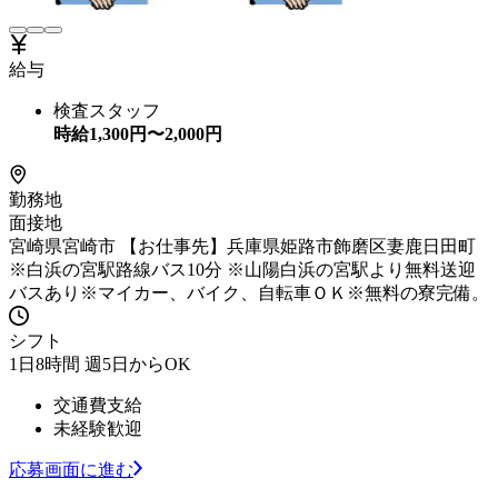
給与
検査スタッフ
時給
1,300
円〜
2,000
円
勤務地
面接地
宮崎県宮崎市 【お仕事先】兵庫県姫路市飾磨区妻鹿日田町
※白浜の宮駅路線バス10分 ※山陽白浜の宮駅より無料送迎
バスあり※マイカー、バイク、自転車ＯＫ※無料の寮完備。
シフト
1日8時間 週5日からOK
交通費支給
未経験歓迎
応募画面に進む