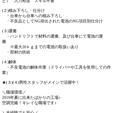
ど） 入力程度 スキル不要
(２)積み下ろし・仕分け
・台車から台車への積み下ろし
・不良品としてNG排出された電池のNG項目別仕分け
(３)運搬
・ハンドリフトで材料の運搬、及び台車にて電池の運
搬
※最大20ｋｇまでの電池の取扱いあり
・部材の供給
(４)解体
・不良電池の解体作業（ドライバーや工具を使用しての作
業）
★(３)(４)男性スタッフがメインで活躍中！
＼職場環境／
2019年夏に出来たばかりの工場♪
空調完備！キレイな職場です♪
＼未経験でも安心／