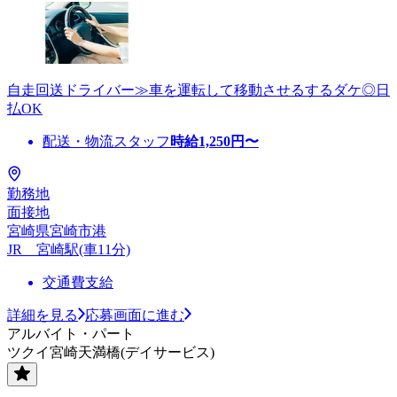
自走回送ドライバー≫車を運転して移動させるするダケ◎日
払OK
配送・物流スタッフ
時給
1,250
円〜
勤務地
面接地
宮崎県宮崎市港
JR 宮崎駅(車11分)
交通費支給
詳細を見る
応募画面に進む
アルバイト・パート
ツクイ宮崎天満橋(デイサービス)