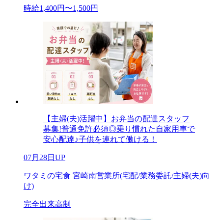
時給1,400円〜1,500円
【主婦(夫)活躍中】お弁当の配達スタッフ
募集!普通免許必須◎乗り慣れた自家用車で
安心配達♪子供を連れて働ける！
07月28日UP
ワタミの宅食 宮崎南営業所(宅配/業務委託/主婦(夫)向
け)
完全出来高制