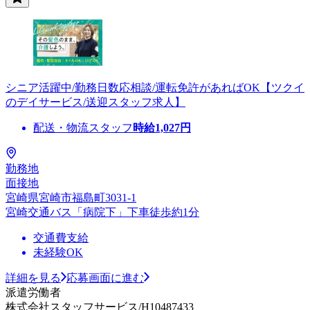
シニア活躍中/勤務日数応相談/運転免許があればOK【ツクイ
のデイサービス/送迎スタッフ求人】
配送・物流スタッフ
時給
1,027
円
勤務地
面接地
宮崎県宮崎市福島町3031-1
宮崎交通バス「病院下」下車徒歩約1分
交通費支給
未経験OK
詳細を見る
応募画面に進む
派遣労働者
株式会社スタッフサービス/H10487433