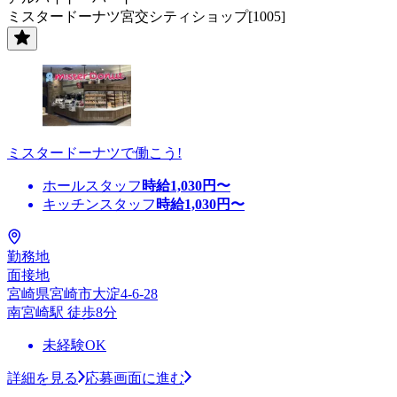
ミスタードーナツ宮交シティショップ[1005]
ミスタードーナツで働こう!
ホールスタッフ
時給
1,030
円〜
キッチンスタッフ
時給
1,030
円〜
勤務地
面接地
宮崎県宮崎市大淀4-6-28
南宮崎駅 徒歩8分
未経験OK
詳細を見る
応募画面に進む