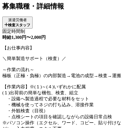
募集職種・詳細情報
派遣労働者
検査スタッフ
固定時間制
時給1,300円〜2,000円
【お仕事内容】
＼簡単製造サポート（検査）／
～作業の流れ～
極板（正極・負極）の内部製造→電池の成型→検査→運搬
【作業内容】※(１)～(４)いずれかに配属
(１)出荷前の簡単な梱包、検査、組立
・設備へ製造過程で必要な材料をセット
・機械を使ってネジの打ち込み、溶接作業
・外観検査（目視）
・点検シートの項目を確認しながらの設備日常点検
※パソコン操作（エクセル、ワード、コピー、貼り付けな