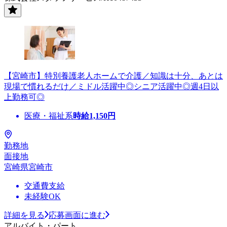
【宮崎市】特別養護老人ホームで介護／知識は十分、あとは
現場で慣れるだけ／ミドル活躍中◎シニア活躍中◎週4日以
上勤務可◎
医療・福祉系
時給
1,150
円
勤務地
面接地
宮崎県宮崎市
交通費支給
未経験OK
詳細を見る
応募画面に進む
アルバイト・パート