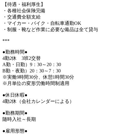
【待遇・福利厚生】
・各種社会保険完備
・交通費全額支給
・マイカー・バイク・自転車通勤OK
・制服・靴など作業に必要な備品は全て貸与
***
●勤務時間●
4勤2休 3班2交替
A勤・日勤）9：30～20：30
B勤・夜勤）20：30～7：30
※実働9時間30分、休憩1時間30分
※月単位の変形労働時間制適用
●休日休暇●
4勤2休（会社カレンダーによる）
●勤務期間●
随時入社～長期
●雇用形態●