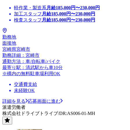
軽作業・製造系
月給
185,000
円〜
230,000
円
加工スタッフ
月給
185,000
円〜
230,000
円
検査スタッフ
月給
185,000
円〜
230,000
円
勤務地
面接地
宮崎県宮崎市
勤務詳細：宮崎市
通勤方法：車/自転車/バイク
最寄り駅：清武駅から車10分
※構内の無料駐車場利用OK
交通費支給
未経験OK
詳細を見る
応募画面に進む
派遣労働者
株式会社ドライブトライブ/DR:AS006-01-MH