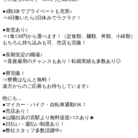
●4勤2休でプライベートも充実♪
⇒4日働いたら2日休みでラクラク！
●食堂あり♪
⇒1食130円から選べます！（定食類、麺類、丼類、小鉢類）
もちろん持ち込みも可、売店も完備！
●長期安定の職場♪
⇒直接雇用のチャンスもあり！転籍実績も多数あり◎
●寮完備！
⇒寮費はなんと無料！
遠方からのご応募もお待ちしています♪
他にも…
●マイカー・バイク・自転車通勤OK！
●売店あり！
●山陽白浜の宮駅より無料送迎バスあり★
●日払い・週払い制度あり！
●弊社スタッフ多数活躍中♪