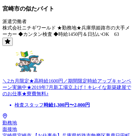
宮崎市の似たバイト
派遣労働者
株式会社ニチギワールド ★勤務地★兵庫県姫路市の大手メ
ーカー ◆カンタン検査 ◆時給1450円＆日払いOK 63
＼2カ月限定★高時給1600円／期間限定時給アップキャンペ
ーン実施中★2019年7月新工場立上げ！キレイな新築建屋で
のお仕事★寮費無料♪
検査スタッフ
時給
1,300
円〜
2,000
円
勤務地
面接地
宮崎県宮崎市 【お仕事先】兵庫県姫路市飾磨区妻鹿日田町