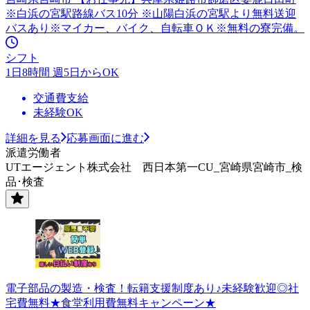
※白浜の宮駅路線バス10分 ※山陽白浜の宮駅より無料送迎
バスあり※マイカー、バイク、自転車ＯＫ※無料の寮完備。
シフト
1日8時間 週5日からOK
交通費支給
未経験OK
詳細を見る
応募画面に進む
派遣労働者
UTエージェント株式会社 西日本第一CU_宮崎県宮崎市_検
品･検査
電子部品の製造・検査！転籍支援制度あり♪未経験歓迎◎社
宅費無料★食堂利用費無料キャンペーン★