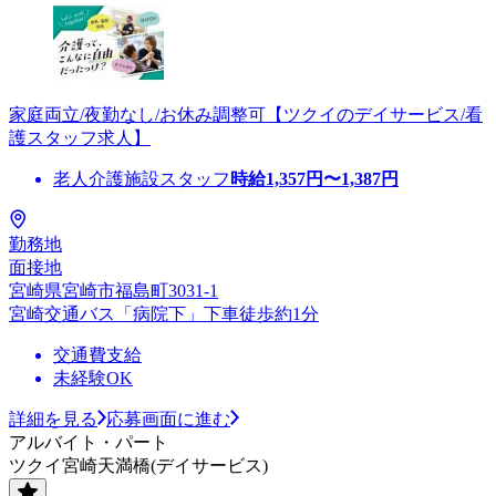
家庭両立/夜勤なし/お休み調整可【ツクイのデイサービス/看
護スタッフ求人】
老人介護施設スタッフ
時給
1,357
円〜
1,387
円
勤務地
面接地
宮崎県宮崎市福島町3031-1
宮崎交通バス「病院下」下車徒歩約1分
交通費支給
未経験OK
詳細を見る
応募画面に進む
アルバイト・パート
ツクイ宮崎天満橋(デイサービス)