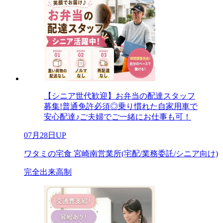
【シニア世代歓迎】お弁当の配達スタッフ
募集!普通免許必須◎乗り慣れた自家用車で
安心配達♪ご夫婦でご一緒にお仕事も可！
07月28日UP
ワタミの宅食 宮崎南営業所(宅配/業務委託/シニア向け)
完全出来高制