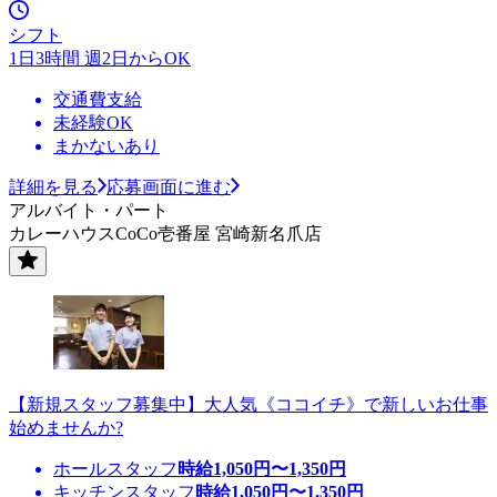
シフト
1日3時間 週2日からOK
交通費支給
未経験OK
まかないあり
詳細を見る
応募画面に進む
アルバイト・パート
カレーハウスCoCo壱番屋 宮崎新名爪店
【新規スタッフ募集中】大人気《ココイチ》で新しいお仕事
始めませんか?
ホールスタッフ
時給
1,050
円〜
1,350
円
キッチンスタッフ
時給
1,050
円〜
1,350
円