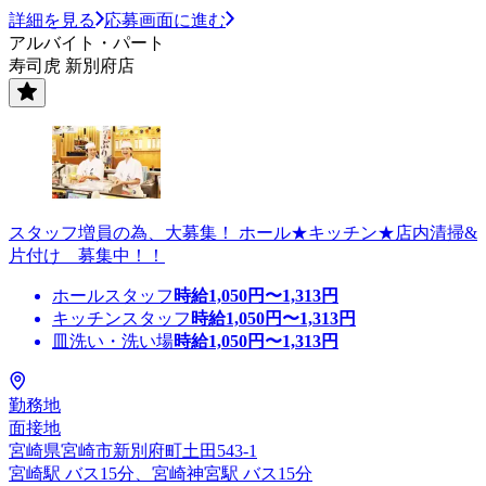
詳細を見る
応募画面に進む
アルバイト・パート
寿司虎 新別府店
スタッフ増員の為、大募集！ ホール★キッチン★店内清掃&
片付け 募集中！！
ホールスタッフ
時給
1,050
円〜
1,313
円
キッチンスタッフ
時給
1,050
円〜
1,313
円
皿洗い・洗い場
時給
1,050
円〜
1,313
円
勤務地
面接地
宮崎県宮崎市新別府町土田543-1
宮崎駅 バス15分、宮崎神宮駅 バス15分