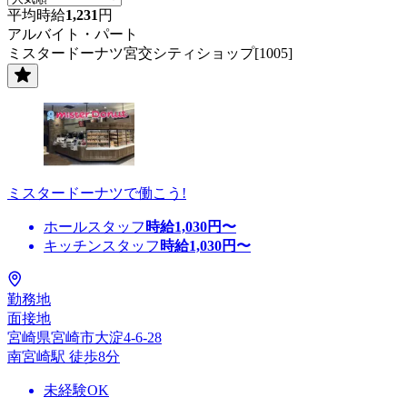
平均時給
1,231
円
アルバイト・パート
ミスタードーナツ宮交シティショップ[1005]
ミスタードーナツで働こう!
ホールスタッフ
時給
1,030
円〜
キッチンスタッフ
時給
1,030
円〜
勤務地
面接地
宮崎県宮崎市大淀4-6-28
南宮崎駅 徒歩8分
未経験OK