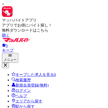
×
マッハバイトアプリ
アプリでお得にバイト探し！
無料ダウンロードはこちら
開く
0
キープ
メニュー
キープした求人を見る
0
検索履歴
新規会員登録(無料)
ログイン
ヘルプ
エリアから探す
駅から探す