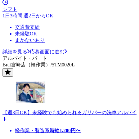
シフト
1日3時間 週2日からOK
交通費支給
未経験OK
まかないあり
詳細を見る
応募画面に進む
アルバイト・パート
Brat宮崎店（軽作業）/5TM0020L
【週3日OK】未経験でも始められるガリバーの洗車アルバイ
ト
軽作業・製造系
時給
1,200
円〜