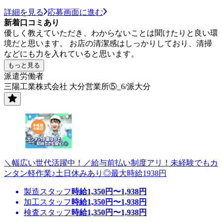
詳細を見る
応募画面に進む
新着口コミあり
優しく教えていただき、わからないことは聞けたりと良い環
境だと思います。 お店の清潔感はしっかりしており、清掃
などにも力を入れていると思います。
もっと見る
派遣労働者
三陽工業株式会社 大分営業所⑤_6/派大分
＼幅広い世代活躍中！／給与前払い制度アリ！未経験でもカ
ンタン軽作業♪土日休みあり◎最大時給1938円
製造スタッフ
時給
1,350
円〜
1,938
円
加工スタッフ
時給
1,350
円〜
1,938
円
検査スタッフ
時給
1,350
円〜
1,938
円