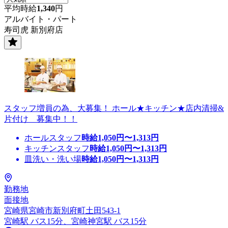
平均時給
1,340
円
アルバイト・パート
寿司虎 新別府店
スタッフ増員の為、大募集！ ホール★キッチン★店内清掃&
片付け 募集中！！
ホールスタッフ
時給
1,050
円〜
1,313
円
キッチンスタッフ
時給
1,050
円〜
1,313
円
皿洗い・洗い場
時給
1,050
円〜
1,313
円
勤務地
面接地
宮崎県宮崎市新別府町土田543-1
宮崎駅 バス15分、宮崎神宮駅 バス15分