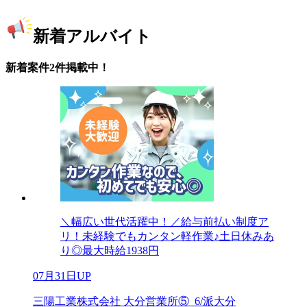
新着アルバイト
新着案件2件掲載中！
＼幅広い世代活躍中！／給与前払い制度ア
リ！未経験でもカンタン軽作業♪土日休みあ
り◎最大時給1938円
07月31日UP
三陽工業株式会社 大分営業所⑤_6/派大分