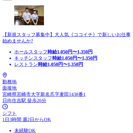
【新規スタッフ募集中】大人気《ココイチ》で新しいお仕事
始めませんか?
ホールスタッフ
時給
1,050
円〜
1,350
円
キッチンスタッフ
時給
1,050
円〜
1,350
円
レストラン
時給
1,050
円〜
1,350
円
勤務地
面接地
宮崎県宮崎市大字新名爪字麦田1438番1
日向住吉駅 徒歩26分
シフト
1日3時間 週2日からOK
未経験OK