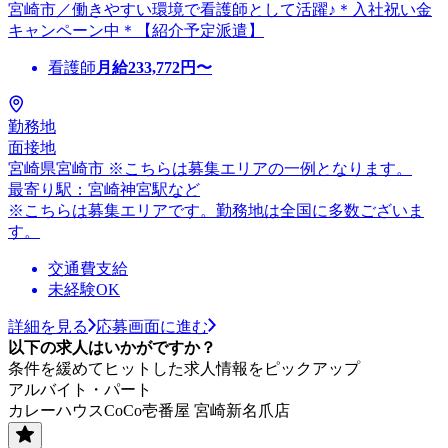
宮崎市／働きやすい環境で看護師として活躍♪＊入社祝い金
キャンペーン中＊【紹介予定派遣】
看護師
月給
233,772
円〜
勤務地
面接地
宮崎県宮崎市 ※こちらは募集エリアの一例となります。
最寄り駅：宮崎神宮駅など
※こちらは募集エリアです。勤務地は全国に多数ございま
す。
交通費支給
未経験OK
詳細を見る
応募画面に進む
以下の求人はいかがですか？
条件を緩めてヒットした求人情報をピックアップ
アルバイト・パート
カレーハウスCoCo壱番屋 宮崎新名爪店