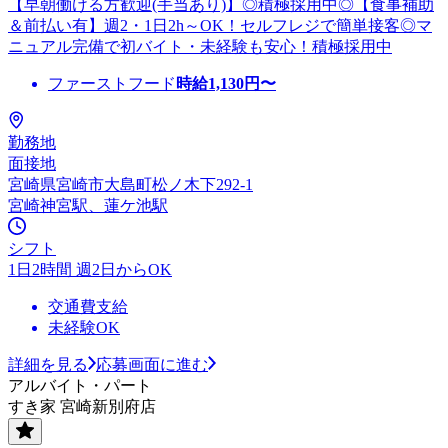
【早朝働ける方歓迎(手当あり)】◎積極採用中◎【食事補助
＆前払い有】週2・1日2h～OK！セルフレジで簡単接客◎マ
ニュアル完備で初バイト・未経験も安心！積極採用中
ファーストフード
時給
1,130
円〜
勤務地
面接地
宮崎県宮崎市大島町松ノ木下292-1
宮崎神宮駅、蓮ケ池駅
シフト
1日2時間 週2日からOK
交通費支給
未経験OK
詳細を見る
応募画面に進む
アルバイト・パート
すき家 宮崎新別府店