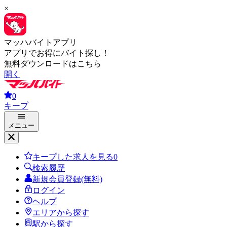
×
マッハバイトアプリ
アプリでお得にバイト探し！
無料ダウンロードはこちら
開く
0
キープ
メニュー
キープした求人を見る
0
検索履歴
新規会員登録(無料)
ログイン
ヘルプ
エリアから探す
駅から探す