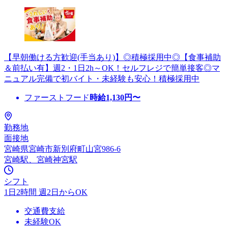
【早朝働ける方歓迎(手当あり)】◎積極採用中◎【食事補助
＆前払い有】週2・1日2h～OK！セルフレジで簡単接客◎マ
ニュアル完備で初バイト・未経験も安心！積極採用中
ファーストフード
時給
1,130
円〜
勤務地
面接地
宮崎県宮崎市新別府町山宮986-6
宮崎駅、宮崎神宮駅
シフト
1日2時間 週2日からOK
交通費支給
未経験OK