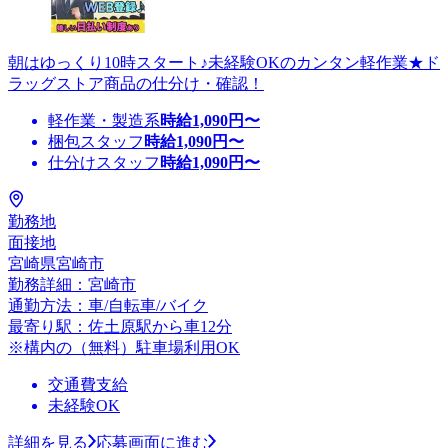
朝はゆっくり10時スタート♪未経験OKのカンタン軽作業★ド
ラッグストア商品の仕分け・確認！
軽作業・製造系
時給
1,090
円〜
梱包スタッフ
時給
1,090
円〜
仕分けスタッフ
時給
1,090
円〜
勤務地
面接地
宮崎県宮崎市
勤務詳細：宮崎市
通勤方法：車/自転車/バイク
最寄り駅：佐土原駅から車12分
※構内の（無料）駐車場利用OK
交通費支給
未経験OK
詳細を見る
応募画面に進む