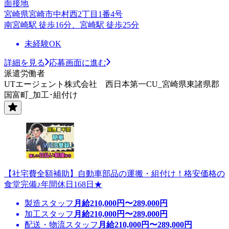
面接地
宮崎県宮崎市中村西2丁目1番4号
南宮崎駅 徒歩16分、宮崎駅 徒歩25分
未経験OK
詳細を見る
応募画面に進む
派遣労働者
UTエージェント株式会社 西日本第一CU_宮崎県東諸県郡
国富町_加工･組付け
【社宅費全額補助】自動車部品の運搬・組付け！格安価格の
食堂完備♪年間休日168日★
製造スタッフ
月給
210,000
円〜
289,000
円
加工スタッフ
月給
210,000
円〜
289,000
円
配送・物流スタッフ
月給
210,000
円〜
289,000
円