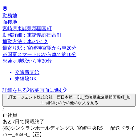
勤務地
面接地
宮崎県東諸県郡国富町
勤務詳細：東諸県郡国富町
通勤方法：車/バイク
最寄り駅：宮崎神宮駅から車20分
※国富スマートICから車で約10分
※蓮ヶ池駅から車20分
交通費支給
未経験OK
詳細を見る
応募画面に進む
UTエージェント株式会社 西日本第一CU_宮崎県東諸県郡国富町_加
工･組付けのその他の求人を見る
正社員
あと7日で掲載終了
(株)シンクランホールディングス_宮崎中央RS _配送ドライ
バー_36609_【正】