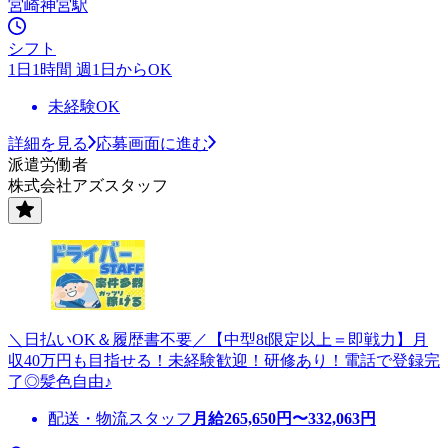
宮崎神宮駅
シフト
1日1時間 週1日からOK
未経験OK
詳細を見る
応募画面に進む
派遣労働者
株式会社アズスタッフ
＼日払いOK＆履歴書不要／【中型8t限定以上＝即戦力】月
収40万円も目指せる！未経験歓迎！研修あり！電話で登録完
了◎髪色自由♪
配送・物流スタッフ
月給
265,650
円〜
332,063
円