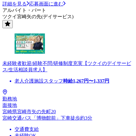
詳細を見る
応募画面に進む
アルバイト・パート
ツクイ宮崎矢の先(デイサービス)
未経験者歓迎/経験不問/研修制度充実【ツクイのデイサービ
ス/生活相談員求人】
老人介護施設スタッフ
時給
1,267
円〜
1,337
円
勤務地
面接地
宮崎県宮崎市矢の先町20
宮崎交通バス「博物館前」下車徒歩約3分
交通費支給
未経験OK