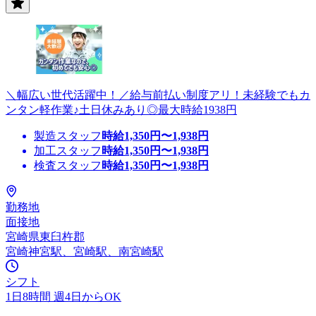
＼幅広い世代活躍中！／給与前払い制度アリ！未経験でもカ
ンタン軽作業♪土日休みあり◎最大時給1938円
製造スタッフ
時給
1,350
円〜
1,938
円
加工スタッフ
時給
1,350
円〜
1,938
円
検査スタッフ
時給
1,350
円〜
1,938
円
勤務地
面接地
宮崎県東臼杵郡
宮崎神宮駅、宮崎駅、南宮崎駅
シフト
1日8時間 週4日からOK