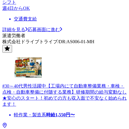
シフト
週4日からOK
交通費支給
詳細を見る
応募画面に進む
派遣労働者
株式会社ドライブトライブ/DR:AS006-01-MH
#30～40代男性活躍中【工場内にて自動車整備業務・車検・
点検・自動車整備に付随する業務】研修期間の給与変動なし
★安心のスタート！初めての方も収入面で不安なく始められ
ます！
軽作業・製造系
時給
1,550
円〜