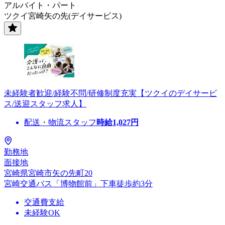
アルバイト・パート
ツクイ宮崎矢の先(デイサービス)
未経験者歓迎/経験不問/研修制度充実【ツクイのデイサービ
ス/送迎スタッフ求人】
配送・物流スタッフ
時給
1,027
円
勤務地
面接地
宮崎県宮崎市矢の先町20
宮崎交通バス「博物館前」下車徒歩約3分
交通費支給
未経験OK