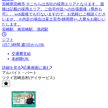
宮崎県宮崎市 ※こちらは当社の採用エリアとなります。 面
接は記載の採用エリア、ご自宅付近への出張面接（県外も
可）、 web面接でも行ないますので、お気軽にご相談くださ
いませ。 ※内定の場合は富士宮市(静岡県)へ入寮をお願いい
たします。
宮崎駅、南宮崎駅、清武駅
シフト
1日7.5時間 週5日からOK
交通費支給
未経験OK
詳細を見る
応募画面に進む
アルバイト・パート
ツクイ宮崎吉村(デイサービス)