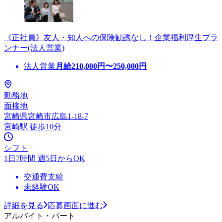
《正社員》友人・知人への保険勧誘なし！企業福利厚生プラ
ンナー(法人営業)
法人営業
月給
210,000
円〜
250,000
円
勤務地
面接地
宮崎県宮崎市広島1-18-7
宮崎駅 徒歩10分
シフト
1日7時間 週5日からOK
交通費支給
未経験OK
詳細を見る
応募画面に進む
アルバイト・パート