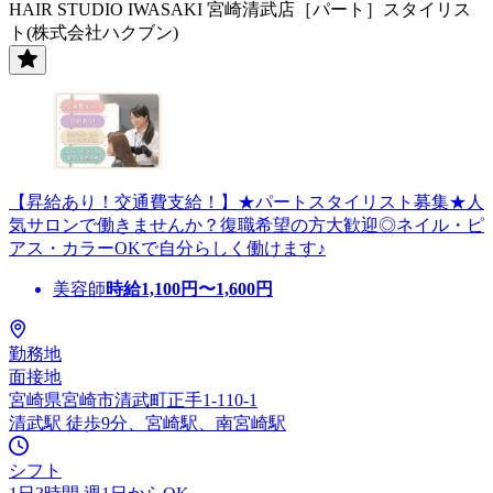
HAIR STUDIO IWASAKI 宮崎清武店［パート］スタイリス
ト(株式会社ハクブン)
【昇給あり！交通費支給！】★パートスタイリスト募集★人
気サロンで働きませんか？復職希望の方大歓迎◎ネイル・ピ
アス・カラーOKで自分らしく働けます♪
美容師
時給
1,100
円〜
1,600
円
勤務地
面接地
宮崎県宮崎市清武町正手1-110-1
清武駅 徒歩9分、宮崎駅、南宮崎駅
シフト