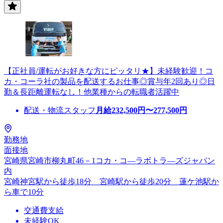
【正社員/運転がお好きな方にピッタリ★】未経験歓迎！コ
カ・コーラ社の製品を配送するお仕事◎賞与年2回あり◎日
勤＆長距離運転なし！他業種からの転職者活躍中
配送・物流スタッフ
月給
232,500
円〜
277,500
円
勤務地
面接地
宮崎県宮崎市柳丸町46－1コカ・コ―ラボトラ―ズジャパン
内
宮崎神宮駅から徒歩18分 宮崎駅から徒歩20分 蓮ケ池駅か
ら車で10分
交通費支給
未経験OK