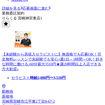
詳細を見る
応募画面に進む
業務委託契約
りらくる 宮崎神宮東店1
【未経験から高収入セラピストに】無資格でも応募OK！完
全無料レッスンで未経験でも安心♪週1日～1時間～OK！好き
な時間に働ける♪60分最大3510円★週20時間以上入店できる
方大歓迎♪
セラピスト
時給
2,088
円〜
3,510
円
勤務地
面接地
宮崎県宮崎市江平東2丁目8-67-2