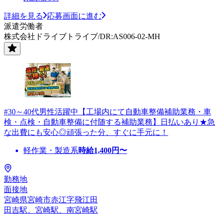
詳細を見る
応募画面に進む
派遣労働者
株式会社ドライブトライブ/DR:AS006-02-MH
#30～40代男性活躍中【工場内にて自動車整備補助業務・車
検・点検・自動車整備に付随する補助業務】日払いあり★急
な出費にも安心◎頑張った分、すぐに手元に！
軽作業・製造系
時給
1,400
円〜
勤務地
面接地
宮崎県宮崎市赤江字飛江田
田吉駅、宮崎駅、南宮崎駅