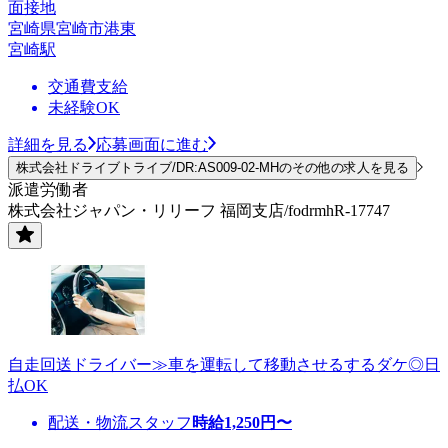
面接地
宮崎県宮崎市港東
宮崎駅
交通費支給
未経験OK
詳細を見る
応募画面に進む
株式会社ドライブトライブ/DR:AS009-02-MHのその他の求人を見る
派遣労働者
株式会社ジャパン・リリーフ 福岡支店/fodrmhR-17747
自走回送ドライバー≫車を運転して移動させるするダケ◎日
払OK
配送・物流スタッフ
時給
1,250
円〜