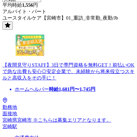
平均時給
1,556
円
アルバイト・パート
ユースタイルケア【宮崎市】01_重訪_非常勤_夜勤/Jb
【夜間見守りSTAFF】3日で専門資格を無料GET！前払いOK
で急な出費も安心◎安定企業で、未経験から将来役立つスキ
ルと高収入をその手に！
ホームヘルパー
時給
1,681
円〜
1,745
円
勤務地
面接地
宮崎県宮崎市 ※こちらは募集エリアとなります。
宮崎駅