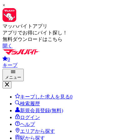
×
マッハバイトアプリ
アプリでお得にバイト探し！
無料ダウンロードはこちら
開く
0
キープ
メニュー
キープした求人を見る
0
検索履歴
新規会員登録(無料)
ログイン
ヘルプ
エリアから探す
駅から探す