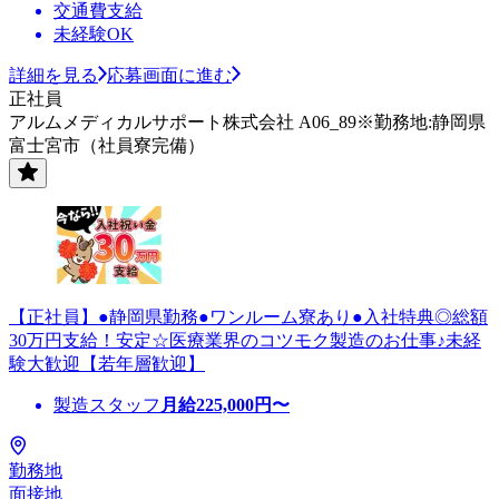
交通費支給
未経験OK
詳細を見る
応募画面に進む
正社員
アルムメディカルサポート株式会社 A06_89※勤務地:静岡県
富士宮市（社員寮完備）
【正社員】●静岡県勤務●ワンルーム寮あり●入社特典◎総額
30万円支給！安定☆医療業界のコツモク製造のお仕事♪未経
験大歓迎【若年層歓迎】
製造スタッフ
月給
225,000
円〜
勤務地
面接地