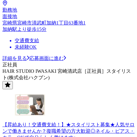
勤務地
面接地
宮崎県宮崎市清武町加納1丁目63番地1
加納駅より徒歩15分
交通費支給
未経験OK
詳細を見る
応募画面に進む
正社員
HAIR STUDIO IWASAKI 宮崎清武店［正社員］スタイリス
ト(株式会社ハクブン)
【昇給あり！交通費支給！】★スタイリスト募集★人気サロ
ンで働きませんか？復職希望の方大歓迎◎ネイル・ピアス・