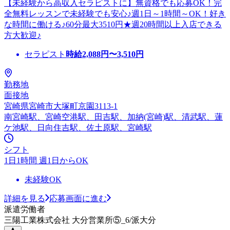
【未経験から高収入セラピストに】無資格でも応募OK！完
全無料レッスンで未経験でも安心♪週1日～1時間～OK！好き
な時間に働ける♪60分最大3510円★週20時間以上入店できる
方大歓迎♪
セラピスト
時給
2,088
円〜
3,510
円
勤務地
面接地
宮崎県宮崎市大塚町京園3113-1
南宮崎駅、宮崎空港駅、田吉駅、加納(宮崎)駅、清武駅、蓮
ケ池駅、日向住吉駅、佐土原駅、宮崎駅
シフト
1日1時間 週1日からOK
未経験OK
詳細を見る
応募画面に進む
派遣労働者
三陽工業株式会社 大分営業所⑤_6/派大分