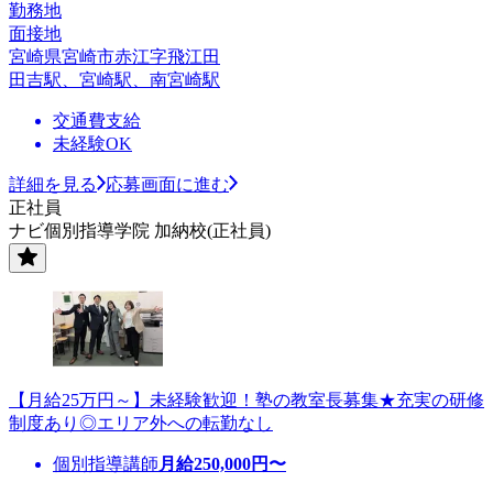
勤務地
面接地
宮崎県宮崎市赤江字飛江田
田吉駅、宮崎駅、南宮崎駅
交通費支給
未経験OK
詳細を見る
応募画面に進む
正社員
ナビ個別指導学院 加納校(正社員)
【月給25万円～】未経験歓迎！塾の教室長募集★充実の研修
制度あり◎エリア外への転勤なし
個別指導講師
月給
250,000
円〜