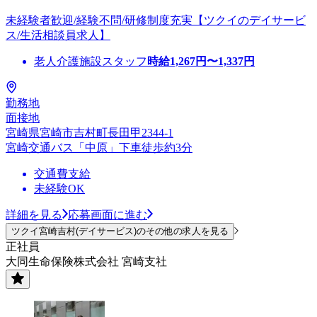
未経験者歓迎/経験不問/研修制度充実【ツクイのデイサービ
ス/生活相談員求人】
老人介護施設スタッフ
時給
1,267
円〜
1,337
円
勤務地
面接地
宮崎県宮崎市吉村町長田甲2344-1
宮崎交通バス「中原」下車徒歩約3分
交通費支給
未経験OK
詳細を見る
応募画面に進む
ツクイ宮崎吉村(デイサービス)のその他の求人を見る
正社員
大同生命保険株式会社 宮崎支社