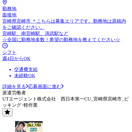
勤務地
面接地
宮崎県宮崎市 ＊こちらは募集エリアです。勤務地は原稿内
をご確認ください。
宮崎駅、南宮崎駅、清武駅など
☆全国に勤務地多数！希望の勤務地を教えてください☆
シフト
週4日からOK
交通費支給
未経験OK
詳細を見る
応募画面に進む
派遣労働者
UTエージェント株式会社 西日本第一CU_宮崎県宮崎市_ピ
ッキング･軽作業