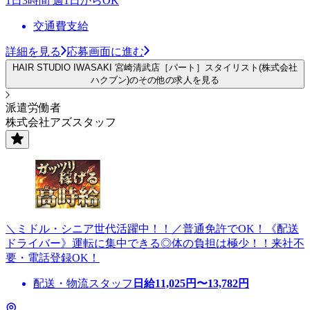
1日3時間 週1日からOK
交通費支給
詳細を見る
応募画面に進む
HAIR STUDIO IWASAKI 宮崎清武店［パート］スタイリスト(株式会社
ハクブン)のその他の求人を見る
派遣労働者
株式会社アズスタッフ
＼ミドル・シニア世代活躍中！！／普通免許でOK！《配送
ドライバー》運転に集中できる◎体の負担は極少！！来社不
要・電話登録OK！
配送・物流スタッフ
日給
11,025
円〜
13,782
円