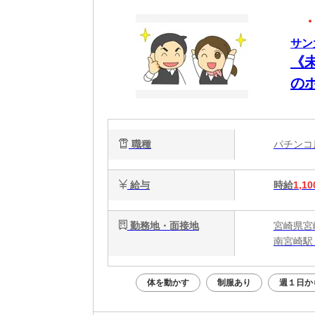
サン
《
の
職種
パチン
給与
時給
1,10
勤務地・面接地
宮崎県宮
南宮崎駅 
体を動かす
制服あり
週１日か