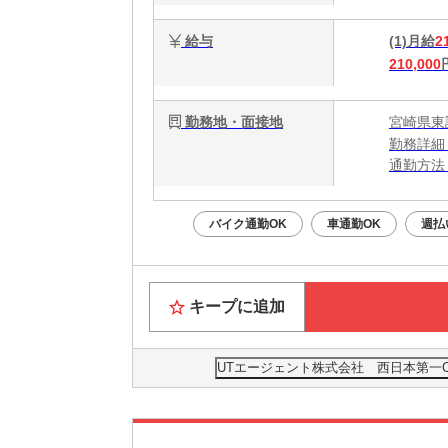
給与
(1)月給
2
210,000
勤務地・面接地
宮崎県東
勤務詳細
通勤方法
最寄り駅
※国富ス
バイク通勤OK
車通勤OK
週払
※蓮ヶ池
キープに追加
UTエージェント株式会社 西日本第一