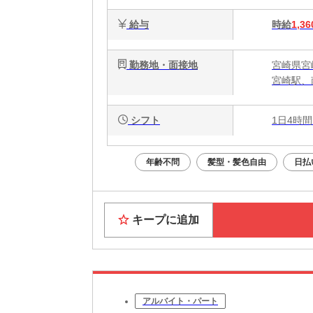
給与
時給
1,36
勤務地・面接地
宮崎県宮
宮崎駅、
シフト
1日4時間
年齢不問
髪型・髪色自由
日払
キープに追加
アルバイト・パート