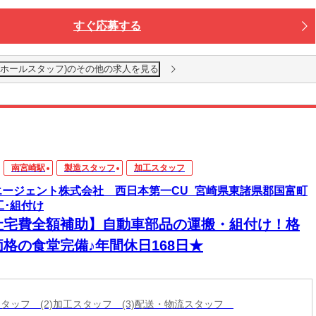
すぐ応募する
(ホールスタッフ)のその他の求人を見る
南宮崎駅
製造スタッフ
加工スタッフ
エージェント株式会社 西日本第一CU_宮崎県東諸県郡国富町
工･組付け
社宅費全額補助】自動車部品の運搬・組付け！格
価格の食堂完備♪年間休日168日★
造スタッフ (2)加工スタッフ (3)配送・物流スタッフ