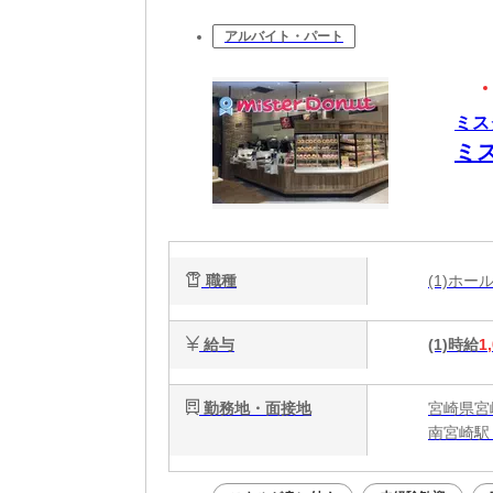
アルバイト・パート
ミス
ミ
職種
(1)ホ
給与
(1)時給
1
勤務地・面接地
宮崎県宮崎
南宮崎駅