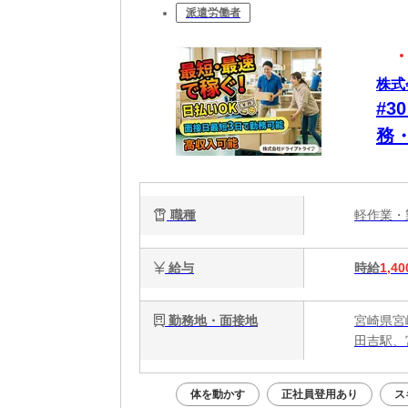
派遣労働者
株式
#
務
日
に
職種
軽作業
給与
時給
1,40
勤務地・面接地
宮崎県宮
田吉駅、
体を動かす
正社員登用あり
ス