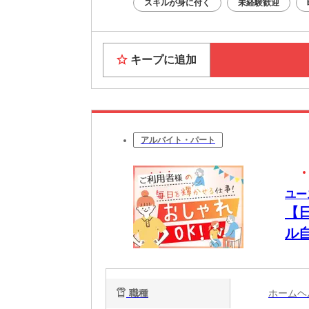
スキルが身に付く
未経験歓迎
キープに追加
アルバイト・パート
ユー
【
ル
る
職種
ホーム