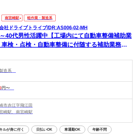
南宮崎駅
軽作業・製造系
会社ドライブトライブ/DR:AS006-02-MH
30～40代男性活躍中【工場内にて自動車整備補助業
・車検・点検・自動車整備に付随する補助業務】
払いあり★急な出費にも安心◎頑張った分、すぐ
手元に！
・製造系
0
円〜
崎市赤江字飛江田
宮崎駅、南宮崎駅
キルが身に付く
日払いOK
車通勤OK
年齢不問