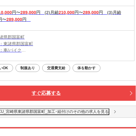
10,000
円〜
289,000
円
(2)月給
210,000
円〜
289,000
円
(3)月給
円〜
289,000
円
諸県郡国富町
：東諸県郡国富町
：車/バイク
：宮崎神宮駅から車20分
マートICから車で約10分
いOK
制服あり
交通費支給
体を動かす
駅から車20分
すぐ応募する
CU_宮崎県東諸県郡国富町_加工･組付けのその他の求人を見る