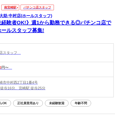
南宮崎駅
パチンコ店スタッフ
大助 中村店(ホールスタッフ)
未経験者OK!》週1から勤務できる◎パチンコ店で
ホールスタッフ募集!
コ店スタッフ
0
円〜
崎市中村西2丁目1番4号
徒歩16分、宮崎駅 徒歩25分
らOK
正社員登用あり
未経験歓迎
年齢不問