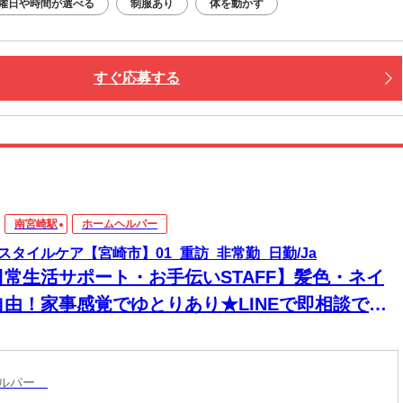
曜日や時間が選べる
制服あり
体を動かす
すぐ応募する
南宮崎駅
ホームヘルパー
スタイルケア【宮崎市】01_重訪_非常勤_日勤/Ja
日常生活サポート・お手伝いSTAFF】髪色・ネイ
自由！家事感覚でゆとりあり★LINEで即相談でき
→安心！週1～＆残業なしで私生活両立◎
ヘルパー