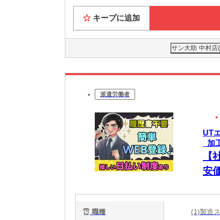
キープに追加
サン大助 中村店
派遣労働者
UT
_加
【
安
職種
(1)製