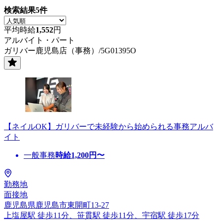
検索結果
5
件
平均時給
1,552
円
アルバイト・パート
ガリバー鹿児島店（事務）/5G01395O
【ネイルOK】ガリバーで未経験から始められる事務アルバ
イト
一般事務
時給
1,200
円〜
勤務地
面接地
鹿児島県鹿児島市東開町13-27
上塩屋駅 徒歩11分、笹貫駅 徒歩11分、宇宿駅 徒歩17分