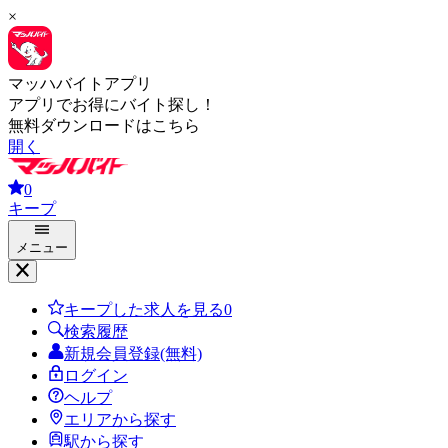
×
マッハバイトアプリ
アプリでお得にバイト探し！
無料ダウンロードはこちら
開く
0
キープ
メニュー
キープした求人を見る
0
検索履歴
新規会員登録(無料)
ログイン
ヘルプ
エリアから探す
駅から探す