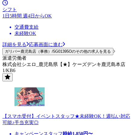
シフト
1日5時間 週4日からOK
交通費支給
未経験OK
詳細を見る
応募画面に進む
ガリバー鹿児島店（事務）/5G01395Oのその他の求人を見る
派遣労働者
株式会社シエロ_鹿児島県【★】ケーズデンキ鹿児島本店
1/KB6
【スマホ受付】イベントスタッフ★未経験OK！週払い対応
可能♪手当充実◎
キャンペーンスタッフ
時給
1,850
円〜