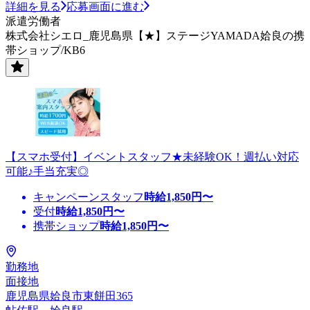
詳細を見る
応募画面に進む
派遣労働者
株式会社シエロ_鹿児島県【★】ステージYAMADA姶良の携
帯ショップ/KB6
【スマホ受付】イベントスタッフ★未経験OK！週払い対応
可能♪手当充実◎
キャンペーンスタッフ
時給
1,850
円〜
受付
時給
1,850
円〜
携帯ショップ
時給
1,850
円〜
勤務地
面接地
鹿児島県姶良市東餅田365