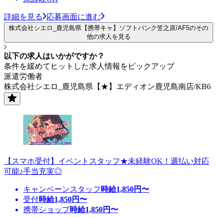
詳細を見る
応募画面に進む
株式会社シエロ_鹿児島県【携帯キャ】ソフトバンク笠之原/AF5のその
他の求人を見る
以下の求人はいかがですか？
条件を緩めてヒットした求人情報をピックアップ
派遣労働者
株式会社シエロ_鹿児島県【★】エディオン鹿児島南店/KB6
【スマホ受付】イベントスタッフ★未経験OK！週払い対応
可能♪手当充実◎
キャンペーンスタッフ
時給
1,850
円〜
受付
時給
1,850
円〜
携帯ショップ
時給
1,850
円〜