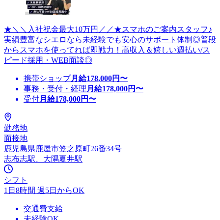
★＼＼入社祝金最大10万円／／★スマホのご案内スタッフ♪
実績豊富なシエロなら未経験でも安心のサポート体制◎普段
からスマホを使ってれば即戦力！高収入＆嬉しい週払い/ス
ピード採用・WEB面談◎
携帯ショップ
月給
178,000
円〜
事務・受付・経理
月給
178,000
円〜
受付
月給
178,000
円〜
勤務地
面接地
鹿児島県鹿屋市笠之原町26番34号
志布志駅、大隅夏井駅
シフト
1日8時間 週5日からOK
交通費支給
未経験OK