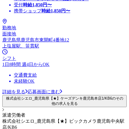
受付
時給
1,850
円〜
携帯ショップ
時給
1,850
円〜
勤務地
面接地
鹿児島県鹿児島市東開町4番地12
上塩屋駅、笹貫駅
シフト
1日8時間 週4日からOK
交通費支給
未経験OK
詳細を見る
応募画面に進む
株式会社シエロ_鹿児島県【★】ケーズデンキ鹿児島本店1/KB6のその
他の求人を見る
派遣労働者
株式会社シエロ_鹿児島県【★】ビックカメラ鹿児島中央駅
店/KB6