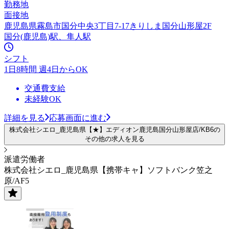
勤務地
面接地
鹿児島県霧島市国分中央3丁目7-17きりしま国分山形屋2F
国分(鹿児島)駅、隼人駅
シフト
1日8時間 週4日からOK
交通費支給
未経験OK
詳細を見る
応募画面に進む
株式会社シエロ_鹿児島県【★】エディオン鹿児島国分山形屋店/KB6の
その他の求人を見る
派遣労働者
株式会社シエロ_鹿児島県【携帯キャ】ソフトバンク笠之
原/AF5