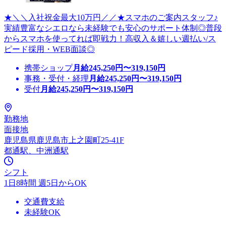
★＼＼入社祝金最大10万円／／★スマホのご案内スタッフ♪
実績豊富なシエロなら未経験でも安心のサポート体制◎普段
からスマホを使ってれば即戦力！高収入＆嬉しい週払い/ス
ピード採用・WEB面談◎
携帯ショップ
月給
245,250
円〜
319,150
円
事務・受付・経理
月給
245,250
円〜
319,150
円
受付
月給
245,250
円〜
319,150
円
勤務地
面接地
鹿児島県鹿児島市上之園町25-41F
都通駅、中洲通駅
シフト
1日8時間 週5日からOK
交通費支給
未経験OK