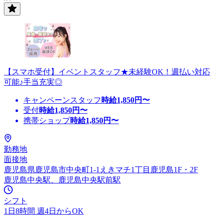
【スマホ受付】イベントスタッフ★未経験OK！週払い対応
可能♪手当充実◎
キャンペーンスタッフ
時給
1,850
円〜
受付
時給
1,850
円〜
携帯ショップ
時給
1,850
円〜
勤務地
面接地
鹿児島県鹿児島市中央町1-1えきマチ1丁目鹿児島1F・2F
鹿児島中央駅、鹿児島中央駅前駅
シフト
1日8時間 週4日からOK