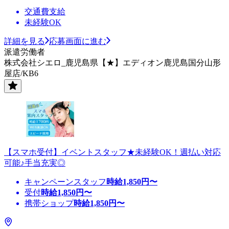
交通費支給
未経験OK
詳細を見る
応募画面に進む
派遣労働者
株式会社シエロ_鹿児島県【★】エディオン鹿児島国分山形
屋店/KB6
【スマホ受付】イベントスタッフ★未経験OK！週払い対応
可能♪手当充実◎
キャンペーンスタッフ
時給
1,850
円〜
受付
時給
1,850
円〜
携帯ショップ
時給
1,850
円〜