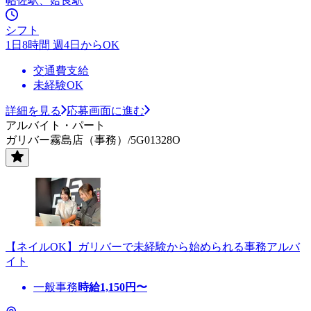
帖佐駅、姶良駅
シフト
1日8時間 週4日からOK
交通費支給
未経験OK
詳細を見る
応募画面に進む
アルバイト・パート
ガリバー霧島店（事務）/5G01328O
【ネイルOK】ガリバーで未経験から始められる事務アルバ
イト
一般事務
時給
1,150
円〜