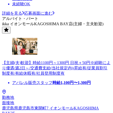
未経験OK
詳細を見る
応募画面に進む
アルバイト・パート
ikka イオンモールKAGOSHIMA BAY店(主婦・主夫歓迎)
【主婦(夫)歓迎】時給1100円～1300円 日祝＋50円※経験によ
り優遇/週2日～/交通費支給(当社規定内)/昇給有/従業員割引
制度有/有給休暇有/社員登用制度有
アパレル販売スタッフ
時給
1,100
円〜
1,300
円
勤務地
面接地
鹿児島県鹿児島市東開町7 イオンモールKAGOSHIMA