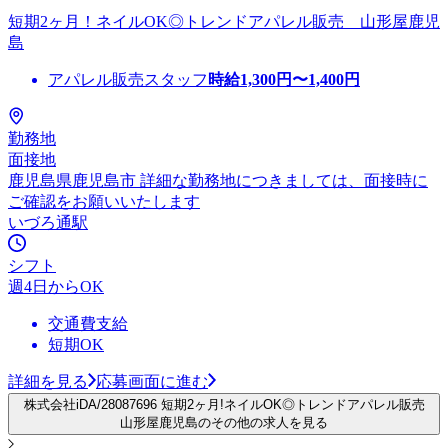
短期2ヶ月！ネイルOK◎トレンドアパレル販売 山形屋鹿児
島
アパレル販売スタッフ
時給
1,300
円〜
1,400
円
勤務地
面接地
鹿児島県鹿児島市 詳細な勤務地につきましては、面接時に
ご確認をお願いいたします
いづろ通駅
シフト
週4日からOK
交通費支給
短期OK
詳細を見る
応募画面に進む
株式会社iDA/28087696 短期2ヶ月!ネイルOK◎トレンドアパレル販売
山形屋鹿児島のその他の求人を見る