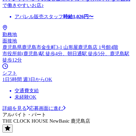
で働きやすいお店♪
アパレル販売スタッフ
時給
1,026
円〜
勤務地
面接地
鹿児島県鹿児島市金生町3-1 山形屋鹿児島店 1号館4階
市役所前(鹿児島)駅 徒歩4分、朝日通駅 徒歩5分、鹿児島駅
徒歩12分
シフト
1日5時間 週3日からOK
交通費支給
未経験OK
詳細を見る
応募画面に進む
アルバイト・パート
THE CLOCK HOUSE NewBasic 鹿児島店