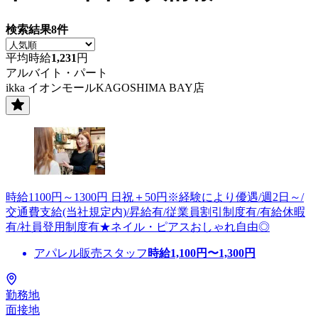
検索結果
8
件
平均時給
1,231
円
アルバイト・パート
ikka イオンモールKAGOSHIMA BAY店
時給1100円～1300円 日祝＋50円※経験により優遇/週2日～/
交通費支給(当社規定内)/昇給有/従業員割引制度有/有給休暇
有/社員登用制度有★ネイル・ピアスおしゃれ自由◎
アパレル販売スタッフ
時給
1,100
円〜
1,300
円
勤務地
面接地