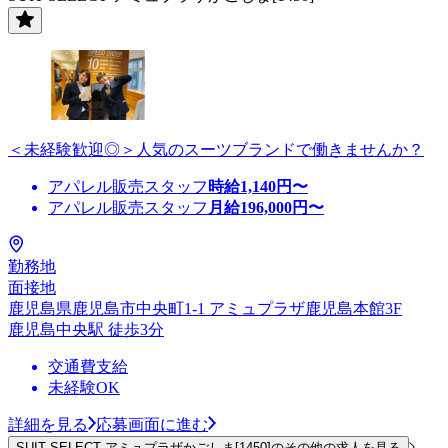
＜未経験歓迎◎＞人気のスーツブランドで働きませんか？
アパレル販売スタッフ
時給
1,140
円〜
アパレル販売スタッフ
月給
196,000
円〜
勤務地
面接地
鹿児島県鹿児島市中央町1-1 アミュプラザ鹿児島本館3F
鹿児島中央駅 徒歩3分
交通費支給
未経験OK
詳細を見る
応募画面に進む
SUIT SELECT アミュプラザかごしま[1450]のその他の求人を見る