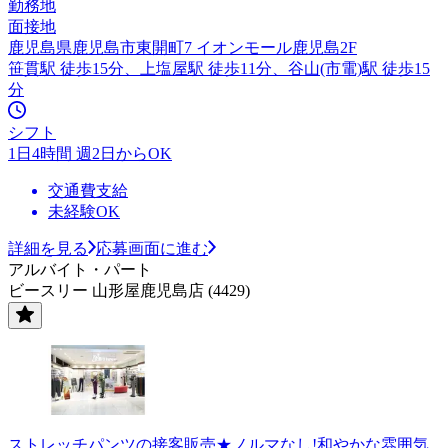
勤務地
面接地
鹿児島県鹿児島市東開町7 イオンモール鹿児島2F
笹貫駅 徒歩15分、上塩屋駅 徒歩11分、谷山(市電)駅 徒歩15
分
シフト
1日4時間 週2日からOK
交通費支給
未経験OK
詳細を見る
応募画面に進む
アルバイト・パート
ビースリー 山形屋鹿児島店 (4429)
ストレッチパンツの接客販売★ノルマなし!和やかな雰囲気