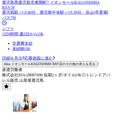
鹿児島県鹿児島市東開町7 イオンモールKAGOSHIMA
BAY3F
鹿児島駅 バス40分、鹿児島中央駅 バス30分、谷山(市電)駅
バス7分
シフト
1日6時間 週2日からOK
交通費支給
未経験OK
詳細を見る
応募画面に進む
ikka イオンモールKAGOSHIMA BAY店のその他の求人を見る
派遣労働者
株式会社iDA/28087696 短期2ヶ月!ネイルOK◎トレンドアパ
レル販売 山形屋鹿児島