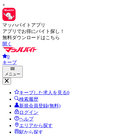
×
マッハバイトアプリ
アプリでお得にバイト探し！
無料ダウンロードはこちら
開く
0
キープ
メニュー
キープした求人を見る
0
検索履歴
新規会員登録(無料)
ログイン
ヘルプ
エリアから探す
駅から探す