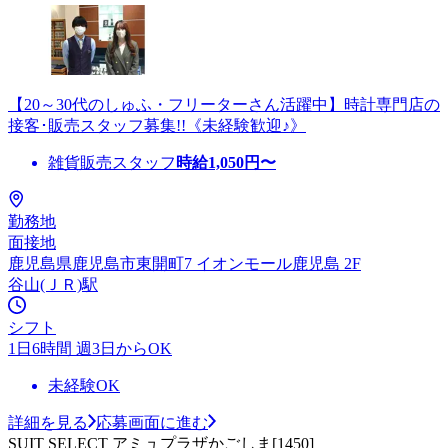
【20～30代のしゅふ・フリーターさん活躍中】時計専門店の
接客･販売スタッフ募集!!《未経験歓迎♪》
雑貨販売スタッフ
時給
1,050
円〜
勤務地
面接地
鹿児島県鹿児島市東開町7 イオンモール鹿児島 2F
谷山(ＪＲ)駅
シフト
1日6時間 週3日からOK
未経験OK
詳細を見る
応募画面に進む
SUIT SELECT アミュプラザかごしま[1450]