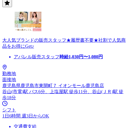
大人気ブランドの販売スタッフ★履歴書不要★社割で人気商
品をお得にGet♪
アパレル販売スタッフ
時給
1,030
円〜
1,080
円
勤務地
面接地
鹿児島県鹿児島市東開町７ イオンモール鹿児島店
谷山(市電)駅 バス6分、上塩屋駅 徒歩11分、谷山(ＪＲ)駅 徒
歩18分
シフト
1日6時間 週3日からOK
交通費支給