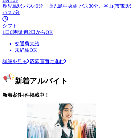
BAY3F
鹿児島駅 バス40分、鹿児島中央駅 バス30分、谷山(市電)駅
バス7分
シフト
1日6時間 週2日からOK
交通費支給
未経験OK
詳細を見る
応募画面に進む
新着アルバイト
新着案件4件掲載中！