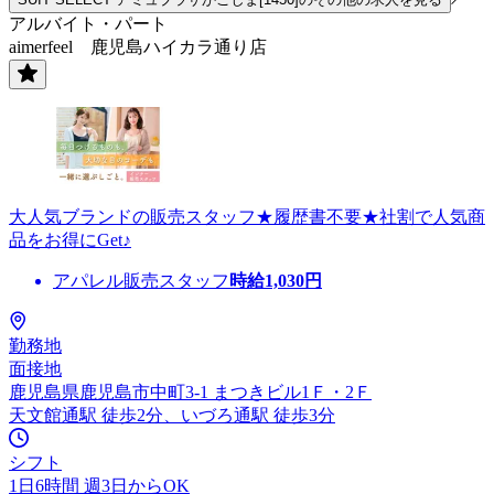
アルバイト・パート
aimerfeel 鹿児島ハイカラ通り店
大人気ブランドの販売スタッフ★履歴書不要★社割で人気商
品をお得にGet♪
アパレル販売スタッフ
時給
1,030
円
勤務地
面接地
鹿児島県鹿児島市中町3-1 まつきビル1Ｆ・2Ｆ
天文館通駅 徒歩2分、いづろ通駅 徒歩3分
シフト
1日6時間 週3日からOK