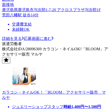
面接地
鹿児島県鹿児島市与次郎1-7-20 アクロスプラザ与次郎1F
荒田八幡駅 徒歩14分
交通費支給
未経験OK
詳細を見る
応募画面に進む
派遣労働者
株式会社iDA/28096369 カラコン・ネイルOK!「BLOOM」ア
クセサリー販売 マルヤ
カラコン・ネイルOK！「BLOOM」アクセサリー販売 マ
ルヤ
ジュエリーショップスタッフ
時給
1,400
円〜
1,500
円