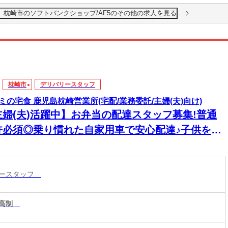
】枕崎市のソフトバンクショップ/AF5のその他の求人を見る
枕崎市
デリバリースタッフ
ミの宅食 鹿児島枕崎営業所(宅配/業務委託/主婦(夫)向け)
主婦(夫)活躍中】お弁当の配達スタッフ募集!普通
許必須◎乗り慣れた自家用車で安心配達♪子供を連
て働ける！
リースタッフ
高制