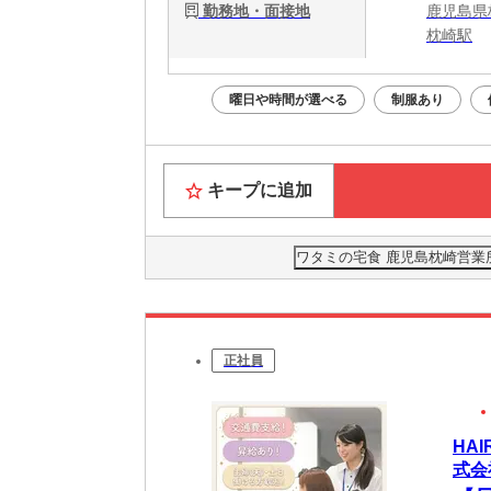
勤務地・面接地
鹿児島県
枕崎駅
曜日や時間が選べる
制服あり
キープに追加
ワタミの宅食 鹿児島枕崎営業所
正社員
HA
式会