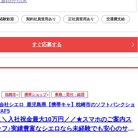
 週4日からOK
経験歓迎
契約社員登用あり
正社員登用あり
交通費支給
すぐ応募する
枕崎市
携帯ショップ
事務・受付・経理
会社シエロ_鹿児島県【携帯キャ】枕崎市のソフトバンクショ
AF5
＼＼入社祝金最大10万円／／★スマホのご案内ス
ッフ♪実績豊富なシエロなら未経験でも安心のサポ
ト体制◎普段からスマホを使ってれば即戦力！高