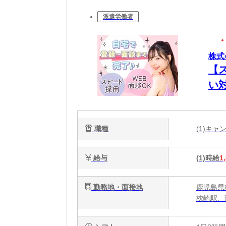
派遣労働者
株式
【
い
職種
(1)キ
給与
(1)時給
1
勤務地・面接地
鹿児島県
枕崎駅、