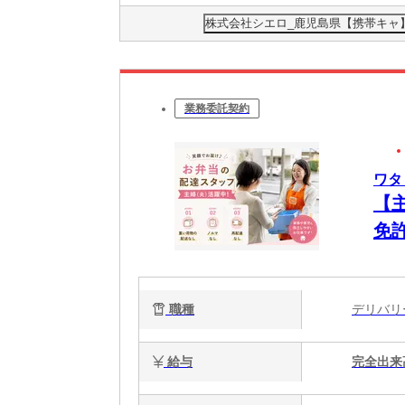
株式会社シエロ_鹿児島県【携帯キャ
業務委託契約
ワタ
【
免
れ
職種
デリバ
給与
完全出来