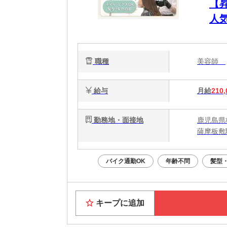
【
人
ネ
職種
美容師
給与
月給
210,
勤務地・面接地
鹿児島県
薩摩板敷
バイク通勤OK
年齢不問
髪型
キープに追加