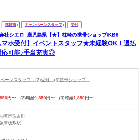
枕崎市
キャンペーンスタッフ
受付
会社シエロ_鹿児島県【★】枕崎の携帯ショップ/KB6
スマホ受付】イベントスタッフ★未経験OK！週払
対応可能♪手当充実◎
ャンペーンスタッフ (2)受付 (3)携帯ショップ
,850
円〜
(2)時給
1,850
円〜
(3)時給
1,850
円〜
枕崎市住吉町
薩摩板敷駅