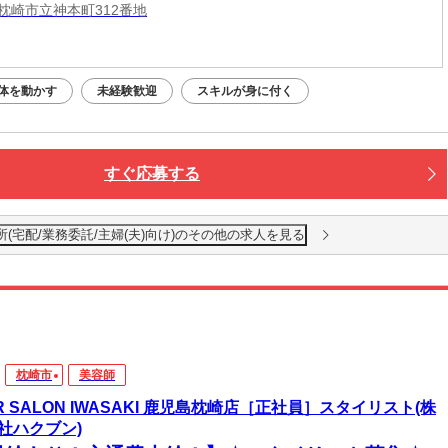
枕崎市立神本町312番地
体を動かす
未経験歓迎
スキルが身に付く
すぐ応募する
(宅配/業務委託/主婦(夫)向け)のその他の求人を見る
枕崎市
美容師
IR SALON IWASAKI 鹿児島枕崎店［正社員］スタイリスト(株
社ハクブン)