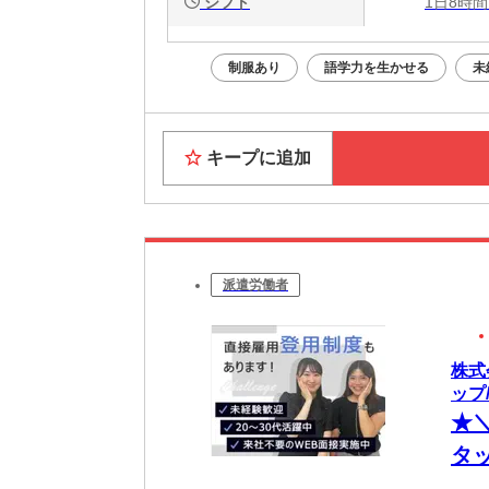
シフト
1日8時間
制服あり
語学力を生かせる
未
キープに追加
派遣労働者
株式
ップ/
★
タ
ー