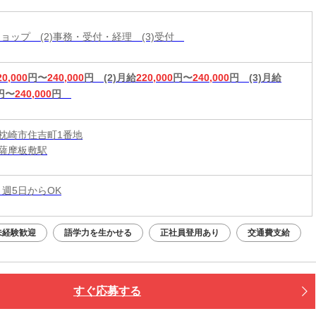
入＆嬉しい週払い/スピード採用・WEB面談◎
帯ショップ (2)事務・受付・経理 (3)受付
20,000
円〜
240,000
円
(2)月給
220,000
円〜
240,000
円
(3)月給
円〜
240,000
円
枕崎市住吉町1番地
薩摩板敷駅
 週5日からOK
未経験歓迎
語学力を生かせる
正社員登用あり
交通費支給
すぐ応募する