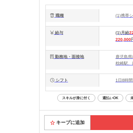
収
職種
(1)携
給与
(1)月給
2
220,000
勤務地・面接地
鹿児島県
枕崎駅、
シフト
1日8時間
スキルが身に付く
週払いOK
キープに追加