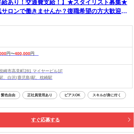
昇給あり！交通費支給！】★スタイリスト募集★
気サロンで働きませんか？復職希望の方大歓迎◎
イル・ピアス・カラーOKで自分らしく働けます♪
000
円〜
400,000
円
枕崎市高見町281 マイヤービル1F
駅、白沢(鹿児島)駅、枕崎駅
・髪色自由
正社員登用あり
ピアスOK
スキルが身に付く
すぐ応募する