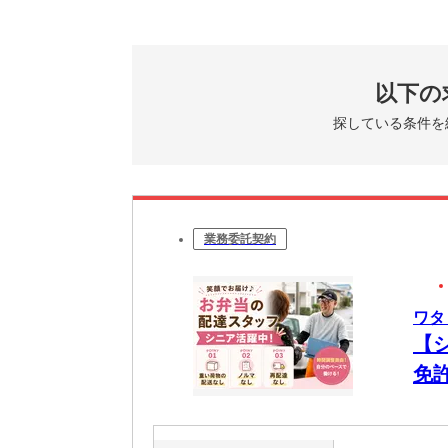
以下の
探している条件を
業務委託契約
ワタ
【
免
ご