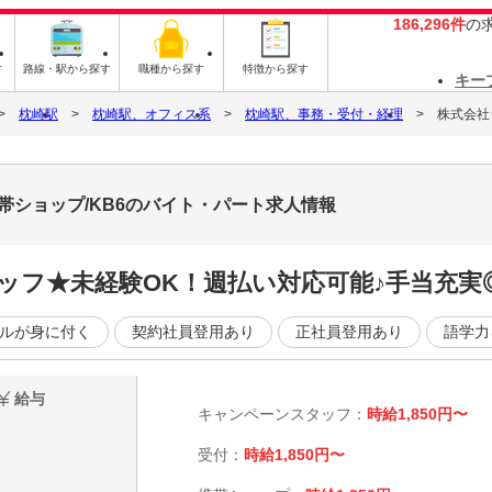
186,296件
の
す
路線・駅から探す
職種から探す
特徴から探す
キー
枕崎駅
枕崎駅、オフィス系
枕崎駅、事務・受付・経理
株式会社
帯ショップ/KB6のバイト・パート求人情報
ッフ★未経験OK！週払い対応可能♪手当充実
ルが身に付く
契約社員登用あり
正社員登用あり
語学力
給与
キャンペーンスタッフ：
時給1,850円〜
受付：
時給1,850円〜