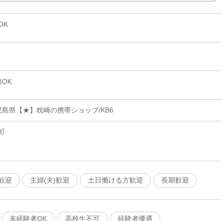
OK
OK
島県【★】枕崎の携帯ショップ/KB6
町
歓迎
主婦(夫)歓迎
土日働ける方歓迎
長期歓迎
未経験者OK
高校生不可
経験者優遇