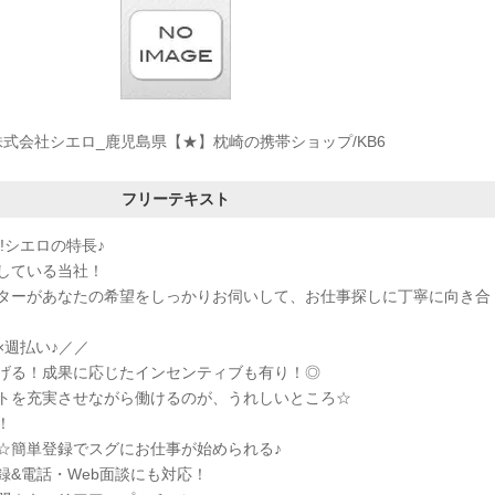
株式会社シエロ_鹿児島県【★】枕崎の携帯ショップ/KB6
フリーテキスト
!シエロの特長♪
している当社！
ターがあなたの希望をしっかりお伺いして、お仕事探しに丁寧に向き合
×週払い♪／／
げる！成果に応じたインセンティブも有り！◎
トを充実させながら働けるのが、うれしいところ☆
！
K☆簡単登録でスグにお仕事が始められる♪
録&電話・Web面談にも対応！