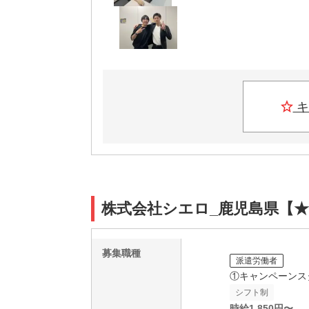
キ
株式会社シエロ_鹿児島県【★
募集職種
派遣労働者
①キャンペーンス
シフト制
時給
1,850
円〜