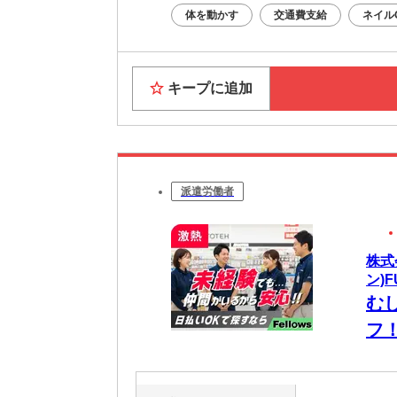
体を動かす
交通費支給
ネイル
キープに追加
派遣労働者
株式
ン)F
む
フ
ら