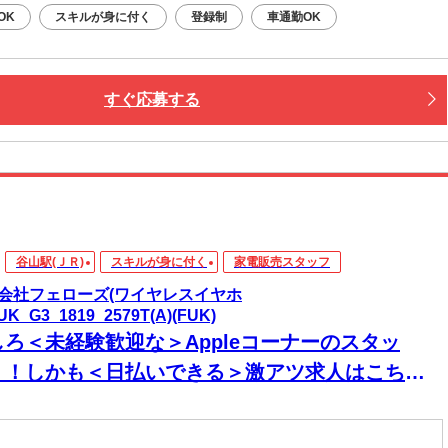
OK
スキルが身に付く
登録制
車通勤OK
すぐ応募する
谷山駅(ＪＲ)
スキルが身に付く
家電販売スタッフ
会社フェローズ(ワイヤレスイヤホ
UK_G3_1819_2579T(A)(FUK)
しろ＜未経験歓迎な＞Appleコーナーのスタッ
！！しかも＜日払いできる＞激アツ求人はこち
！！