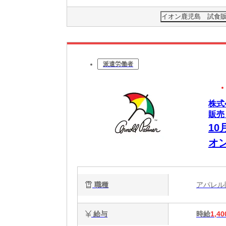
イオン鹿児島 試食販売
派遣労働者
株式
販売
1
オ
職種
アパレ
給与
時給
1,40