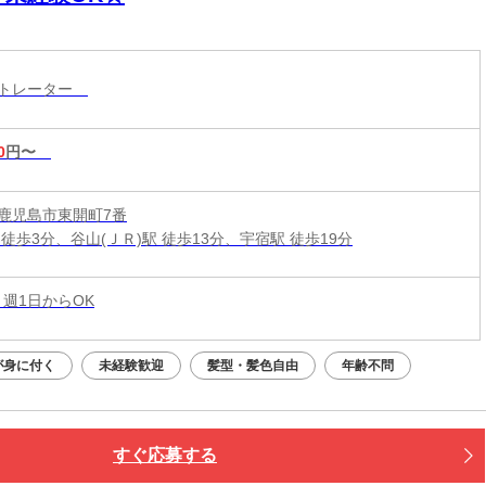
ストレーター
0
円〜
鹿児島市東開町7番
徒歩3分、谷山(ＪＲ)駅 徒歩13分、宇宿駅 徒歩19分
 週1日からOK
が身に付く
未経験歓迎
髪型・髪色自由
年齢不問
すぐ応募する