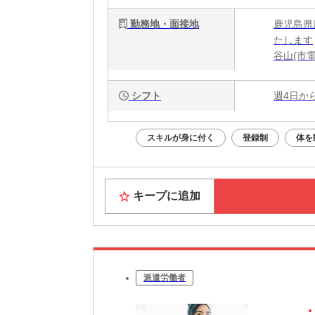
勤務地・面接地
鹿児島県
たします
谷山(市電
シフト
週4日か
スキルが身に付く
登録制
体を
キープに追加
派遣労働者