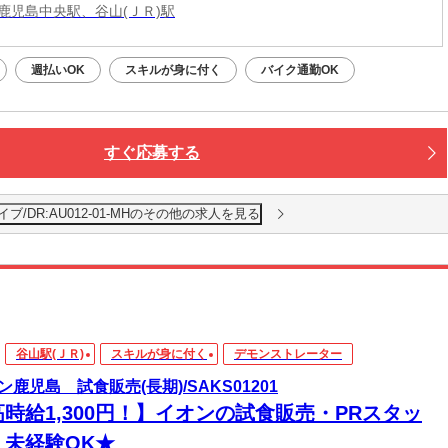
鹿児島中央駅、谷山(ＪＲ)駅
週払いOK
スキルが身に付く
バイク通勤OK
すぐ応募する
/DR:AU012-01-MHのその他の求人を見る
谷山駅(ＪＲ)
スキルが身に付く
デモンストレーター
ン鹿児島 試食販売(長期)/SAKS01201
高時給1,300円！】イオンの試食販売・PRスタッ
！未経験OK★