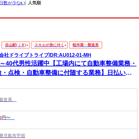
日数が少ない
人気順
谷山駅(ＪＲ)
スキルが身に付く
軽作業・製造系
会社ドライブトライブ/DR:AU012-01-MH
30～40代男性活躍中【工場内にて自動車整備業務・
検・点検・自動車整備に付随する業務】日払いあ
★急な出費にも安心◎頑張った分、すぐに手元
！
・製造系
0
円〜
鹿児島市宇宿