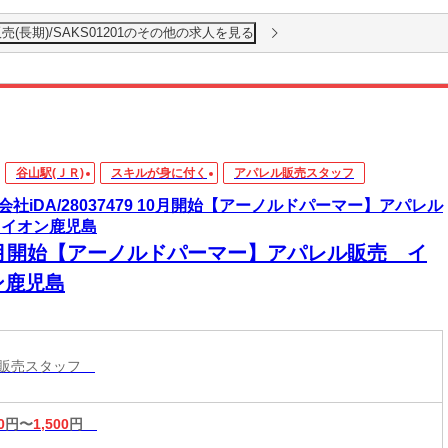
(長期)/SAKS01201のその他の求人を見る
谷山駅(ＪＲ)
スキルが身に付く
アパレル販売スタッフ
会社iDA/28037479 10月開始【アーノルドパーマー】アパレル
 イオン鹿児島
0月開始【アーノルドパーマー】アパレル販売 イ
ン鹿児島
ル販売スタッフ
0
円〜
1,500
円