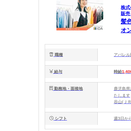
株式
販売
髪
オ
職種
アパレ
給与
時給
1,40
勤務地・面接地
鹿児島県
たします
谷山(ＪＲ
シフト
週3日か