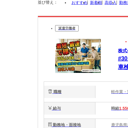
並び替え：
おすすめ
新着順
高収入
勤務
派遣労働者
株式
#
車
り
に
職種
軽作業
給与
時給
1,55
勤務地・面接地
鹿児島県