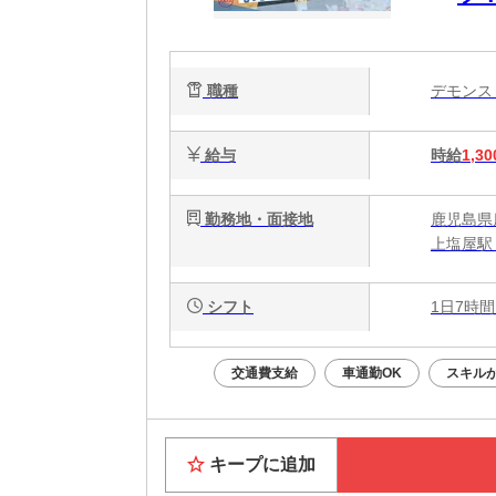
職種
デモン
給与
時給
1,30
勤務地・面接地
鹿児島県
上塩屋駅 
シフト
1日7時間
交通費支給
車通勤OK
スキル
キープに追加