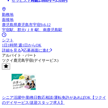
セラピスト
時給
2,088
円〜
3,510
円
勤務地
面接地
鹿児島県鹿児島市宇宿9-6-12
宇宿駅、郡元(ＪＲ)駅、南鹿児島駅
シフト
1日1時間 週1日からOK
詳細を見る
応募画面に進む
アルバイト・パート
ツクイ鹿児島宇宿(デイサービス)
シニア活躍中/勤務日数応相談/運転免許があればOK【ツクイ
のデイサービス/送迎スタッフ求人】