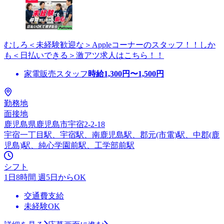
むしろ＜未経験歓迎な＞Appleコーナーのスタッフ！！しか
も＜日払いできる＞激アツ求人はこちら！！
家電販売スタッフ
時給
1,300
円〜
1,500
円
勤務地
面接地
鹿児島県鹿児島市宇宿2-2-18
宇宿一丁目駅、宇宿駅、南鹿児島駅、郡元(市電)駅、中郡(鹿
児島)駅、純心学園前駅、工学部前駅
シフト
1日8時間 週5日からOK
交通費支給
未経験OK