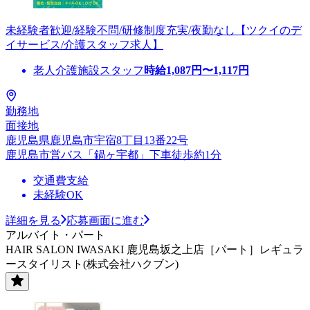
未経験者歓迎/経験不問/研修制度充実/夜勤なし【ツクイのデ
イサービス/介護スタッフ求人】
老人介護施設スタッフ
時給
1,087
円〜
1,117
円
勤務地
面接地
鹿児島県鹿児島市宇宿8丁目13番22号
鹿児島市営バス「鍋ヶ宇都」下車徒歩約1分
交通費支給
未経験OK
詳細を見る
応募画面に進む
アルバイト・パート
HAIR SALON IWASAKI 鹿児島坂之上店［パート］レギュラ
ースタイリスト(株式会社ハクブン)