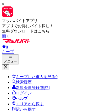
×
マッハバイトアプリ
アプリでお得にバイト探し！
無料ダウンロードはこちら
開く
0
キープ
メニュー
キープした求人を見る
0
検索履歴
新規会員登録(無料)
ログイン
ヘルプ
エリアから探す
駅から探す