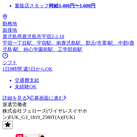
量販店スタッフ
時給
1,400
円〜
1,600
円
勤務地
面接地
鹿児島県鹿児島市宇宿2-2-18
宇宿一丁目駅、宇宿駅、南鹿児島駅、郡元(市電)駅、中郡(鹿
児島)駅、純心学園前駅、工学部前駅
シフト
1日8時間 週5日からOK
交通費支給
未経験OK
詳細を見る
応募画面に進む
派遣労働者
株式会社フェローズ(ワイヤレスイヤホ
ン)FUK_G3_1819_2580T(A)(FUK)