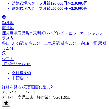
結婚式場スタッフ
月給
190,000
円〜
210,000
円
結婚式場スタッフ
月給
200,000
円〜
220,000
円
勤務地
面接地
鹿児島県鹿児島市東開町12-7 グレイスヒル・オーシャンテ
ラス内
谷山(ＪＲ)駅 徒歩23分、上塩屋駅 徒歩28分、谷山(市電)駅 徒
歩23分
シフト
1日8時間からOK
交通費支給
未経験OK
詳細を見る
応募画面に進む
アルバイト・パート
ガリバー鹿児島店（軽作業）/5G01395L