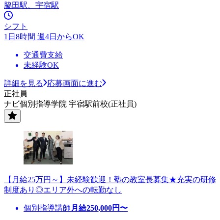
脇田駅、宇宿駅
シフト
1日8時間 週4日からOK
交通費支給
未経験OK
詳細を見る
応募画面に進む
正社員
ナビ個別指導学院 宇宿駅前校(正社員)
【月給25万円～】未経験歓迎！塾の教室長募集★充実の研修
制度あり◎エリア外への転勤なし
個別指導講師
月給
250,000
円〜