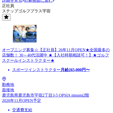
詳細を見る
応募画面に進む
正社員
ステップゴルフプラス宇宿
オープニング募集☆【正社員】26年11月OPEN★全国最多の
店舗数！ 30～40代活躍中 ★【入社時期相談可！】★ゴルフ
スクールインストラクター★
スポーツインストラクター
月給
265,000
円〜
勤務地
面接地
鹿児島県鹿児島市宇宿2丁目3-5 OPSIA misumi2階
2026年11月OPEN予定
交通費支給