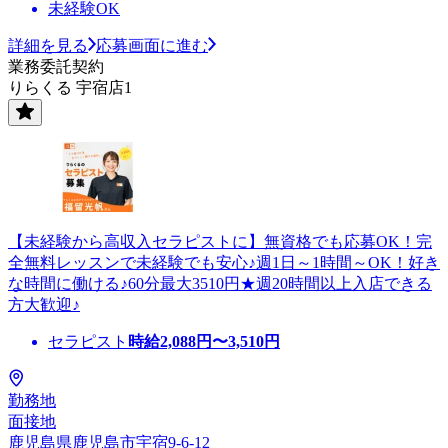
未経験OK
詳細を見る
応募画面に進む
業務委託契約
りらくる 宇宿店1
【未経験から高収入セラピストに】無資格でも応募OK！完
全無料レッスンで未経験でも安心♪週1日～1時間～OK！好き
な時間に働ける♪60分最大3510円★週20時間以上入店できる
方大歓迎♪
セラピスト
時給
2,088
円〜
3,510
円
勤務地
面接地
鹿児島県鹿児島市宇宿9-6-12