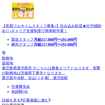
【長期フルタイムスタッフ募集♪】住み込み歓迎★社宅補助
あり♪キャリア支援制度◎簡単軽作業！
製造スタッフ
月給
217,000
円〜
291,000
円
梱包スタッフ
月給
217,000
円〜
291,000
円
勤務地
面接地
鹿児島県鹿児島市 ※こちらは募集エリアとなります。実際
の勤務地は茨城県下妻市となります。
鹿児島中央駅、谷山(ＪＲ)駅、鹿児島駅
交通費支給
未経験OK
詳細を見る
応募画面に進む