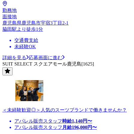
勤務地
面接地
鹿児島県鹿児島市宇宿3丁目2-1
脇田駅より徒歩1分
交通費支給
未経験OK
詳細を見る
応募画面に進む
SUIT SELECT スクエアモール鹿児島[1625]
＜未経験歓迎◎＞人気のスーツブランドで働きませんか？
アパレル販売スタッフ
時給
1,140
円〜
アパレル販売スタッフ
月給
196,000
円〜