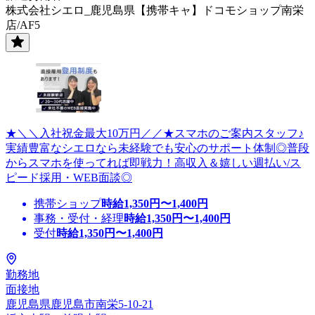
株式会社シエロ_鹿児島県【携帯キャ】ドコモショップ南栄
店/AF5
★＼＼入社祝金最大10万円／／★スマホのご案内スタッフ♪
実績豊富なシエロなら未経験でも安心のサポート体制◎普段
からスマホを使ってれば即戦力！高収入＆嬉しい週払い/ス
ピード採用・WEB面談◎
携帯ショップ
時給
1,350
円〜
1,400
円
事務・受付・経理
時給
1,350
円〜
1,400
円
受付
時給
1,350
円〜
1,400
円
勤務地
面接地
鹿児島県鹿児島市南栄5-10-21