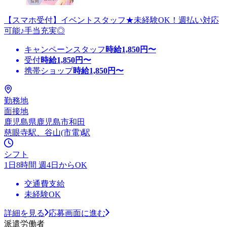
【スマホ受付】イベントスタッフ★未経験OK！週払い対応
可能♪手当充実◎
キャンペーンスタッフ
時給
1,850
円〜
受付
時給
1,850
円〜
携帯ショップ
時給
1,850
円〜
勤務地
面接地
鹿児島県鹿児島市和田
慈眼寺駅、谷山(市電)駅
シフト
1日8時間 週4日からOK
交通費支給
未経験OK
詳細を見る
応募画面に進む
派遣労働者