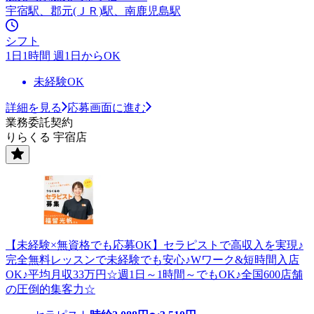
宇宿駅、郡元(ＪＲ)駅、南鹿児島駅
シフト
1日1時間 週1日からOK
未経験OK
詳細を見る
応募画面に進む
業務委託契約
りらくる 宇宿店
【未経験×無資格でも応募OK】セラピストで高収入を実現♪
完全無料レッスンで未経験でも安心♪Wワーク&短時間入店
OK♪平均月収33万円☆週1日～1時間～でもOK♪全国600店舗
の圧倒的集客力☆