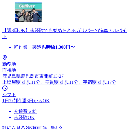
【週3日OK】未経験でも始められるガリバーの洗車アルバイ
ト
軽作業・製造系
時給
1,300
円〜
勤務地
面接地
鹿児島県鹿児島市東開町13-27
上塩屋駅 徒歩11分、笹貫駅 徒歩11分、宇宿駅 徒歩17分
シフト
1日7時間 週3日からOK
交通費支給
未経験OK
詳細を見る
応募画面に進む