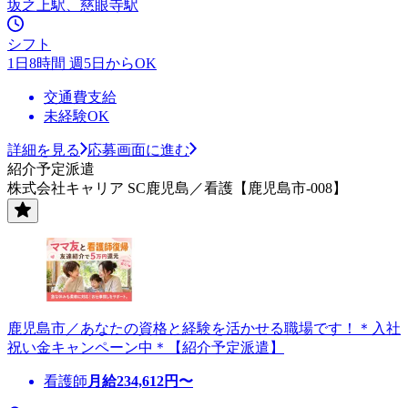
坂之上駅、慈眼寺駅
シフト
1日8時間 週5日からOK
交通費支給
未経験OK
詳細を見る
応募画面に進む
紹介予定派遣
株式会社キャリア SC鹿児島／看護【鹿児島市-008】
鹿児島市／あなたの資格と経験を活かせる職場です！＊入社
祝い金キャンペーン中＊【紹介予定派遣】
看護師
月給
234,612
円〜