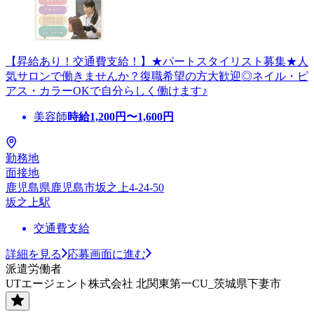
【昇給あり！交通費支給！】★パートスタイリスト募集★人
気サロンで働きませんか？復職希望の方大歓迎◎ネイル・ピ
アス・カラーOKで自分らしく働けます♪
美容師
時給
1,200
円〜
1,600
円
勤務地
面接地
鹿児島県鹿児島市坂之上4-24-50
坂之上駅
交通費支給
詳細を見る
応募画面に進む
派遣労働者
UTエージェント株式会社 北関東第一CU_茨城県下妻市