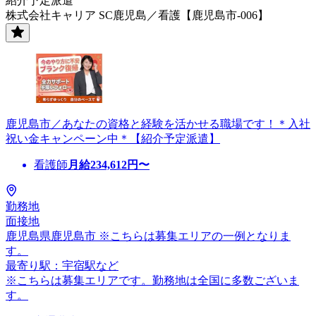
紹介予定派遣
株式会社キャリア SC鹿児島／看護【鹿児島市-006】
鹿児島市／あなたの資格と経験を活かせる職場です！＊入社
祝い金キャンペーン中＊【紹介予定派遣】
看護師
月給
234,612
円〜
勤務地
面接地
鹿児島県鹿児島市 ※こちらは募集エリアの一例となりま
す。
最寄り駅：宇宿駅など
※こちらは募集エリアです。勤務地は全国に多数ございま
す。