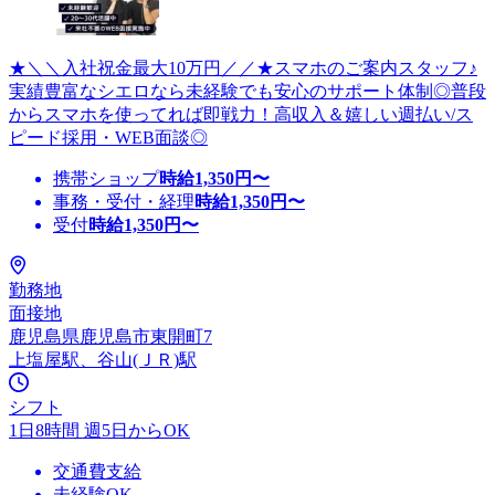
★＼＼入社祝金最大10万円／／★スマホのご案内スタッフ♪
実績豊富なシエロなら未経験でも安心のサポート体制◎普段
からスマホを使ってれば即戦力！高収入＆嬉しい週払い/ス
ピード採用・WEB面談◎
携帯ショップ
時給
1,350
円〜
事務・受付・経理
時給
1,350
円〜
受付
時給
1,350
円〜
勤務地
面接地
鹿児島県鹿児島市東開町7
上塩屋駅、谷山(ＪＲ)駅
シフト
1日8時間 週5日からOK
交通費支給
未経験OK