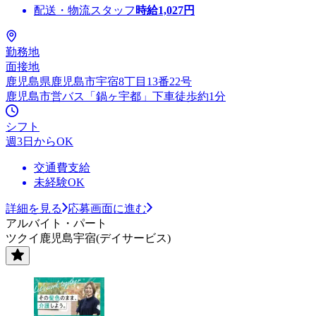
配送・物流スタッフ
時給
1,027
円
勤務地
面接地
鹿児島県鹿児島市宇宿8丁目13番22号
鹿児島市営バス「鍋ヶ宇都」下車徒歩約1分
シフト
週3日からOK
交通費支給
未経験OK
詳細を見る
応募画面に進む
アルバイト・パート
ツクイ鹿児島宇宿(デイサービス)