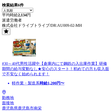
検索結果
6
件
平均時給
2,134
円
派遣労働者
株式会社ドライブトライブ/DR:AU009-02-MH
#30～40代男性活躍中【倉庫内にて鋼鉄の入出庫作業】研修
期間の給与変動なし★安心のスタート！初めての方も収入面
で不安なく始められます！
軽作業・製造系
時給
1,200
円〜
勤務地
面接地
鹿児島県鹿児島市南栄