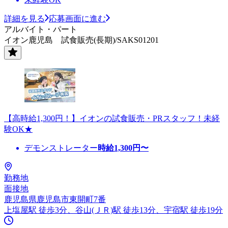
詳細を見る
応募画面に進む
アルバイト・パート
イオン鹿児島 試食販売(長期)/SAKS01201
【高時給1,300円！】イオンの試食販売・PRスタッフ！未経
験OK★
デモンストレーター
時給
1,300
円〜
勤務地
面接地
鹿児島県鹿児島市東開町7番
上塩屋駅 徒歩3分、谷山(ＪＲ)駅 徒歩13分、宇宿駅 徒歩19分