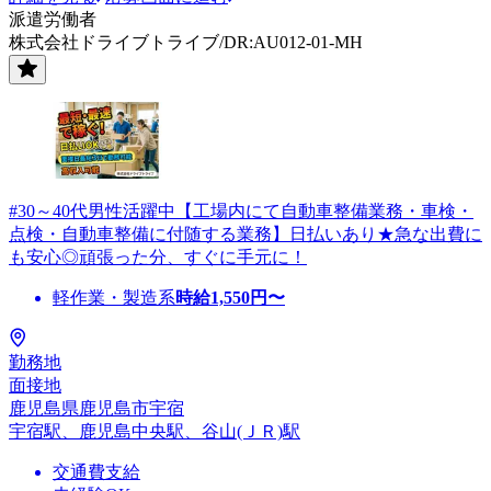
派遣労働者
株式会社ドライブトライブ/DR:AU012-01-MH
#30～40代男性活躍中【工場内にて自動車整備業務・車検・
点検・自動車整備に付随する業務】日払いあり★急な出費に
も安心◎頑張った分、すぐに手元に！
軽作業・製造系
時給
1,550
円〜
勤務地
面接地
鹿児島県鹿児島市宇宿
宇宿駅、鹿児島中央駅、谷山(ＪＲ)駅
交通費支給