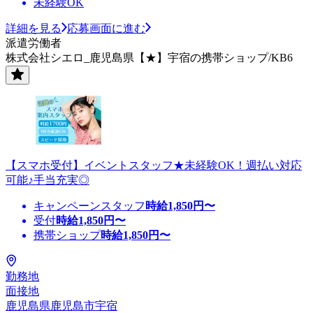
未経験OK
詳細を見る
応募画面に進む
派遣労働者
株式会社シエロ_鹿児島県【★】宇宿の携帯ショップ/KB6
【スマホ受付】イベントスタッフ★未経験OK！週払い対応
可能♪手当充実◎
キャンペーンスタッフ
時給
1,850
円〜
受付
時給
1,850
円〜
携帯ショップ
時給
1,850
円〜
勤務地
面接地
鹿児島県鹿児島市宇宿