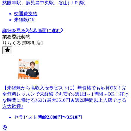
慈眼寺駅、鹿児島中央駅、谷山(ＪＲ)駅
交通費支給
未経験OK
詳細を見る
応募画面に進む
業務委託契約
りらくる 卸本町店1
【未経験から高収入セラピストに】無資格でも応募OK！完
全無料レッスンで未経験でも安心♪週1日～1時間～OK！好き
な時間に働ける♪60分最大3510円★週20時間以上入店できる
方大歓迎♪
セラピスト
時給
2,088
円〜
3,510
円