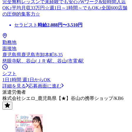
完全無料レッスンで未経験でも安心♪Wワーク&短時間入店
OK♪平均月収33万円☆週1日～1時間～でもOK♪全国600店舗
の圧倒的集客力☆
セラピスト
時給
2,088
円〜
3,510
円
勤務地
面接地
鹿児島県鹿児島市卸本町8-35
慈眼寺駅、谷山(ＪＲ)駅、谷山(市電)駅
シフト
1日1時間 週1日からOK
詳細を見る
応募画面に進む
派遣労働者
株式会社シエロ_鹿児島県【★】谷山の携帯ショップ/KB6