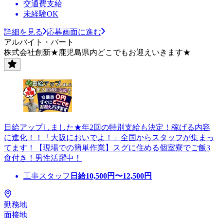
交通費支給
未経験OK
詳細を見る
応募画面に進む
アルバイト・パート
株式会社創新★鹿児島県内どこでもお迎えいきます★
日給アップしました★年2回の特別支給も決定！稼げる内容
に進化！！「大阪においでよ！」全国からスタッフが集まっ
てます！【現場での簡単作業】スグに住める個室寮でご飯3
食付き！男性活躍中！
工事スタッフ
日給
10,500
円〜
12,500
円
勤務地
面接地