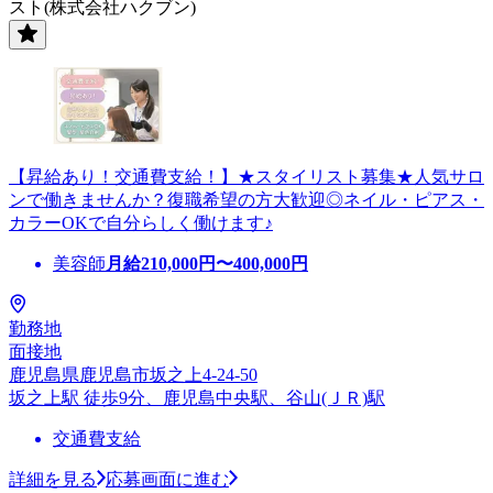
スト(株式会社ハクブン)
【昇給あり！交通費支給！】★スタイリスト募集★人気サロ
ンで働きませんか？復職希望の方大歓迎◎ネイル・ピアス・
カラーOKで自分らしく働けます♪
美容師
月給
210,000
円〜
400,000
円
勤務地
面接地
鹿児島県鹿児島市坂之上4-24-50
坂之上駅 徒歩9分、鹿児島中央駅、谷山(ＪＲ)駅
交通費支給
詳細を見る
応募画面に進む