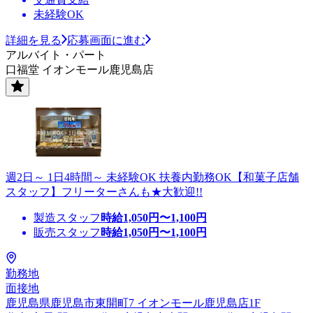
未経験OK
詳細を見る
応募画面に進む
アルバイト・パート
口福堂 イオンモール鹿児島店
週2日～ 1日4時間～ 未経験OK 扶養内勤務OK【和菓子店舗
スタッフ】フリーターさんも★大歓迎!!
製造スタッフ
時給
1,050
円〜
1,100
円
販売スタッフ
時給
1,050
円〜
1,100
円
勤務地
面接地
鹿児島県鹿児島市東開町7 イオンモール鹿児島店1F