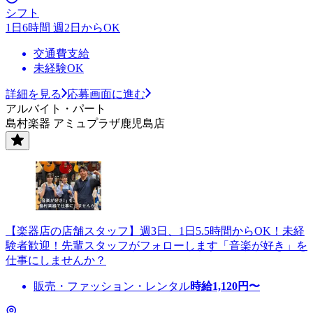
シフト
1日6時間 週2日からOK
交通費支給
未経験OK
詳細を見る
応募画面に進む
アルバイト・パート
島村楽器 アミュプラザ鹿児島店
【楽器店の店舗スタッフ】週3日、1日5.5時間からOK！未経
験者歓迎！先輩スタッフがフォローします「音楽が好き」を
仕事にしませんか？
販売・ファッション・レンタル
時給
1,120
円〜