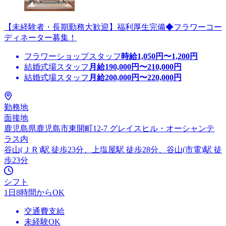
【未経験者・長期勤務大歓迎】福利厚生完備◆フラワーコー
ディネーター募集！
フラワーショップスタッフ
時給
1,050
円〜
1,200
円
結婚式場スタッフ
月給
190,000
円〜
210,000
円
結婚式場スタッフ
月給
200,000
円〜
220,000
円
勤務地
面接地
鹿児島県鹿児島市東開町12-7 グレイスヒル・オーシャンテ
ラス内
谷山(ＪＲ)駅 徒歩23分、上塩屋駅 徒歩28分、谷山(市電)駅 徒
歩23分
シフト
1日8時間からOK
交通費支給
未経験OK