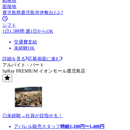
勤務地
面接地
鹿児島県鹿児島市伊敷台2-2-7
シフト
1日1.5時間 週1日からOK
交通費支給
未経験OK
詳細を見る
応募画面に進む
アルバイト・パート
SpRay PREMIUM イオンモール鹿児島店
◎未経験→社員が目指せる！
アパレル販売スタッフ
時給
1,100
円〜
1,400
円