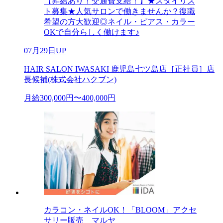
【昇給あり！交通費支給！】★スタイリス
ト募集★人気サロンで働きませんか？復職
希望の方大歓迎◎ネイル・ピアス・カラー
OKで自分らしく働けます♪
07月29日UP
HAIR SALON IWASAKI 鹿児島七ツ島店［正社員］店
長候補(株式会社ハクブン)
月給300,000円〜400,000円
カラコン・ネイルOK！「BLOOM」アクセ
サリー販売 マルヤ