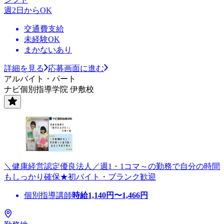
週2日からOK
交通費支給
未経験OK
まかないあり
詳細を見る
応募画面に進む
アルバイト・パート
ナビ個別指導学院 伊敷校
＼健康経営認定優良法人／週1・1コマ～の勤務で自分の時間
もしっかり確保★初バイト・ブランク歓迎
個別指導講師
時給
1,140
円〜
1,466
円