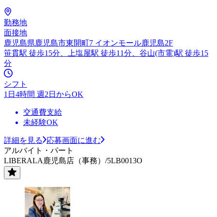
勤務地
面接地
鹿児島県鹿児島市東開町7 イオンモール鹿児島2F
笹貫駅 徒歩15分、上塩屋駅 徒歩11分、谷山(市電)駅 徒歩15
分
シフト
1日4時間 週2日からOK
交通費支給
未経験OK
詳細を見る
応募画面に進む
アルバイト・パート
LIBERALA鹿児島店（事務）/5LB0013O