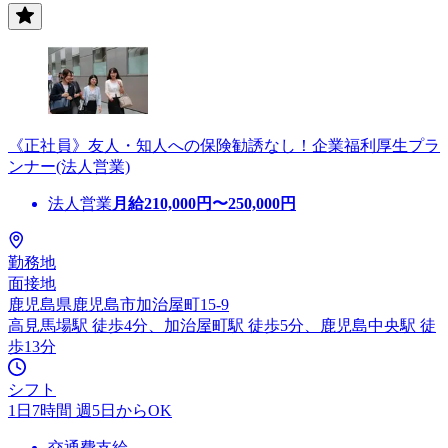
《正社員》友人・知人への保険勧誘なし！企業福利厚生プラ
ンナー(法人営業)
法人営業
月給
210,000
円〜
250,000
円
勤務地
面接地
鹿児島県鹿児島市加治屋町15-9
高見馬場駅 徒歩4分、加治屋町駅 徒歩5分、鹿児島中央駅 徒
歩13分
シフト
1日7時間 週5日からOK
交通費支給