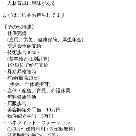
・人材育成に興味がある
まずはご応募お待ちしてます！
【その他待遇】
・社保完備
(雇用、労災、健康保険、厚生年金)
・交通費全額支給
・技術歩合30％～
(基本給とは別計算)
・1分単位で給与支給
・昇給昇格随時
・有給(最高20日)
(半休、全休選択可)
・産休・産後、育児、介護休業
・無料健康診断
・店販歩合
・美容師紹介手当 10万円
・物件紹介手当 5万円
・ベネフィット・ステーション
(140万件優待利用＋Netflix無料)
・法定時間外手当(1.25倍)