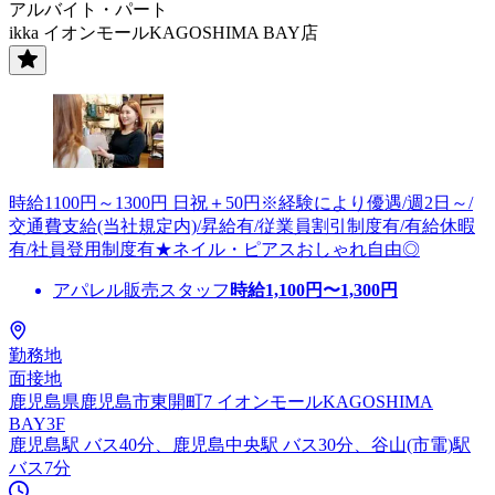
アルバイト・パート
ikka イオンモールKAGOSHIMA BAY店
時給1100円～1300円 日祝＋50円※経験により優遇/週2日～/
交通費支給(当社規定内)/昇給有/従業員割引制度有/有給休暇
有/社員登用制度有★ネイル・ピアスおしゃれ自由◎
アパレル販売スタッフ
時給
1,100
円〜
1,300
円
勤務地
面接地
鹿児島県鹿児島市東開町7 イオンモールKAGOSHIMA
BAY3F
鹿児島駅 バス40分、鹿児島中央駅 バス30分、谷山(市電)駅
バス7分