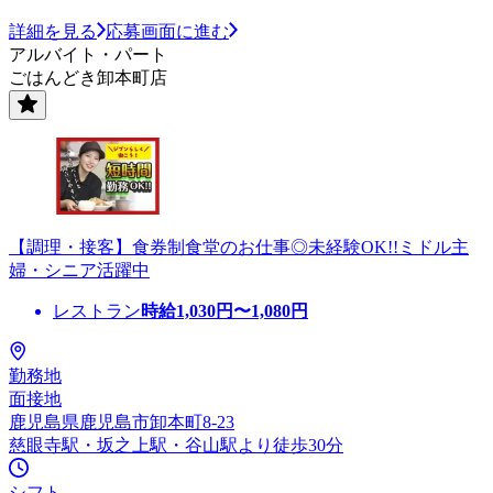
詳細を見る
応募画面に進む
アルバイト・パート
ごはんどき卸本町店
【調理・接客】食券制食堂のお仕事◎未経験OK!!ミドル主
婦・シニア活躍中
レストラン
時給
1,030
円〜
1,080
円
勤務地
面接地
鹿児島県鹿児島市卸本町8-23
慈眼寺駅・坂之上駅・谷山駅より徒歩30分
シフト