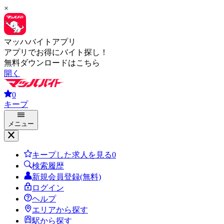
×
マッハバイトアプリ
アプリでお得にバイト探し！
無料ダウンロードはこちら
開く
0
キープ
メニュー
キープした求人を見る
0
検索履歴
新規会員登録(無料)
ログイン
ヘルプ
エリアから探す
駅から探す