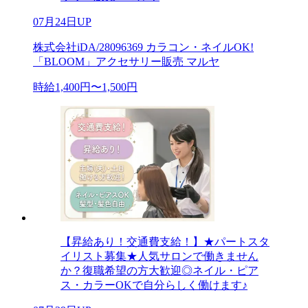
07月24日UP
株式会社iDA/28096369 カラコン・ネイルOK!
「BLOOM」アクセサリー販売 マルヤ
時給1,400円〜1,500円
【昇給あり！交通費支給！】★パートスタ
イリスト募集★人気サロンで働きません
か？復職希望の方大歓迎◎ネイル・ピア
ス・カラーOKで自分らしく働けます♪