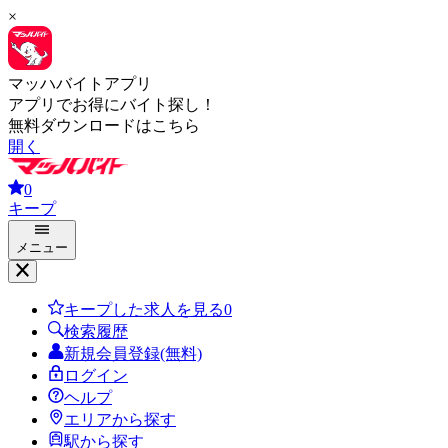
×
マッハバイトアプリ
アプリでお得にバイト探し！
無料ダウンロードはこちら
開く
0
キープ
メニュー
キープした求人を見る
0
検索履歴
新規会員登録(無料)
ログイン
ヘルプ
エリアから探す
駅から探す