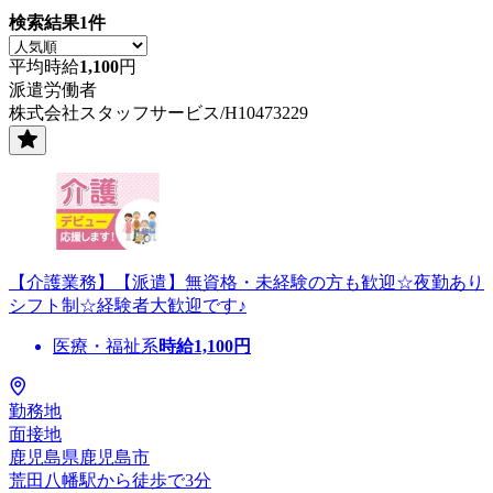
検索結果
1
件
平均時給
1,100
円
派遣労働者
株式会社スタッフサービス/H10473229
【介護業務】【派遣】無資格・未経験の方も歓迎☆夜勤あり
シフト制☆経験者大歓迎です♪
医療・福祉系
時給
1,100
円
勤務地
面接地
鹿児島県鹿児島市
荒田八幡駅から徒歩で3分