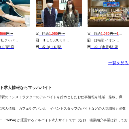
,500
円〜
時給
1,050
円〜
時給
1,050
円〜
1,100
円
岡支店/fodrmhR-17448
THE CLOCK HOUSE NewBasic 鹿児島店
口福堂 イオンモール鹿児島店
児島中央駅 慈眼寺駅
谷山(ＪＲ)駅
谷山(市電)駅 鹿児島中央駅 鹿児島駅
一覧を見
ト求人情報ならマッハバイト
田駅のインストラクターのアルバイトを始めとしたお仕事情報を地域、路線、職
の求人情報、カフェやアパレル、イベントスタッフのバイトなどの人気職種も多数
ド:6054) が運営するアルバイト求人サイトです（なお、職業紹介事業は行ってお