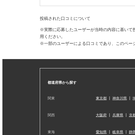
投稿された口コミについて
※実際に応募したユーザーが当時の内容に基いて
用ください。
※一部のユーザーによる口コミであり、このペー
都道府県から探す
関東
東京都
神奈川県
関西
大阪府
兵庫県
京
東海
愛知県
岐阜県
静