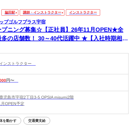
脇田駅
講師・インストラクター
インストラクター
ップゴルフプラス宇宿
ープニング募集☆【正社員】26年11月OPEN★全
最多の店舗数！ 30～40代活躍中 ★【入社時期相談
！】★ゴルフスクールインストラクター★
ツインストラクター
000
円〜
児島市宇宿2丁目3-5 OPSIA misumi2階
11月OPEN予定
体を動かす
交通費支給