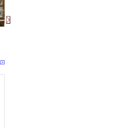
時給
1,300
円〜
2,000
円
日給
10,500
円〜
12,500
円
時給
株式会社ニチギワールド ★勤務地★兵庫県姫路市の大手メーカー ◆カンタン検査 ◆時給1450円＆日払いOK 64
株式会社創新★鹿児島県内どこでもお迎えいきます★
シアー株式会社 オンピーノ
鹿児島中央駅 川内(鹿児島)駅 谷山(ＪＲ)駅
鹿児島中央駅 谷山
る