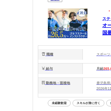
ステ
オ
国
可
職種
スポー
給与
月給
265,
勤務地・面接地
鹿児島県鹿
2026年
未経験歓迎
スキルが身に付く