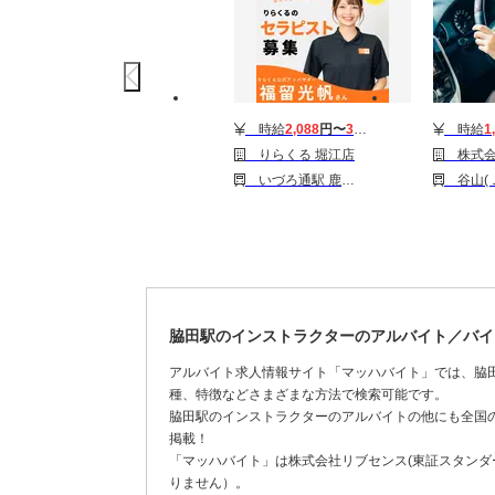
時給
2,088
円〜
3,510
円
時給
1
りらくる 堀江店
株式会社ジャパン・リリーフ 福
いづろ通駅 鹿児島駅 鹿児島中央駅
谷山(ＪＲ)駅 鹿
脇田駅のインストラクターのアルバイト／バイ
アルバイト求人情報サイト「マッハバイト」では、脇
種、特徴などさまざまな方法で検索可能です。
脇田駅のインストラクターのアルバイトの他にも全国
掲載！
「マッハバイト」は株式会社リブセンス(東証スタンダー
りません）。