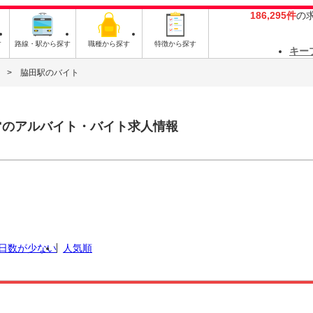
186,295件
の
す
路線・駅から探す
職種から探す
特徴から探す
キー
脇田駅のバイト
ー
のアルバイト・バイト求人情報
日数が少ない
人気順