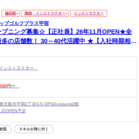
脇田駅
講師・インストラクター
インストラクター
ップゴルフプラス宇宿
ープニング募集☆【正社員】26年11月OPEN★全
最多の店舗数！ 30～40代活躍中 ★【入社時期相談
！】★ゴルフスクールインストラクター★
ツインストラクター
000
円〜
児島市宇宿2丁目3-5 OPSIA misumi2階
11月OPEN予定
歓迎
スキルが身に付く