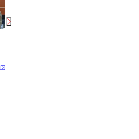
時給
1,800
円〜
時給
1,300
円
時給
シアー株式会社 オンピーノ子供ピアノ教室(鹿児島県鹿児島市)
トランスコスモス株式会社 宮崎エリア(1309840)wk
日研トータルソーシング株式会
鹿児島中央駅 谷山(ＪＲ)駅 鹿児島駅
宇宿駅 宇宿一丁目駅
出水
る