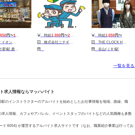
,050
円〜
1,100
円
時給
1,300
円〜
2,000
円
時給
1,050
円〜
モール鹿児島店
株式会社ニチギワールド ★勤務地★兵庫県姫路市の大手メーカー ◆カンタン検査 ◆時給1450円＆日払いOK 64
THE CLOCK HOUSE NewBasic 鹿児島店
児島中央駅 鹿児島駅
谷山(ＪＲ)駅
一覧を見
ト求人情報ならマッハバイト
田駅のインストラクターのアルバイトを始めとしたお仕事情報を地域、路線、職
の求人情報、カフェやアパレル、イベントスタッフのバイトなどの人気職種も多数
ド:6054) が運営するアルバイト求人サイトです（なお、職業紹介事業は行ってお