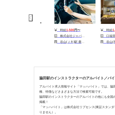
時給
1,500
円〜
時給
1
株式会社ジャパン・リリーフ 福岡支店/fodrmhR-17448
口福堂 イオン
谷山(ＪＲ)駅 鹿児島中央駅 慈眼寺駅
谷山(市電)駅 鹿
脇田駅のインストラクターのアルバイト／バイ
アルバイト求人情報サイト「マッハバイト」では、脇
種、特徴などさまざまな方法で検索可能です。
脇田駅のインストラクターのアルバイトの他にも全国
掲載！
「マッハバイト」は株式会社リブセンス(東証スタンダー
りません）。