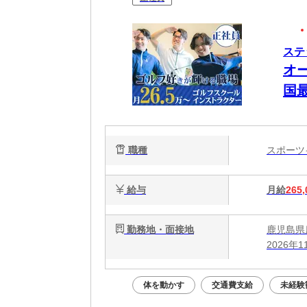
ステ
オ
国
可
職種
スポー
給与
月給
265,
勤務地・面接地
鹿児島県鹿
2026年
体を動かす
交通費支給
未経験