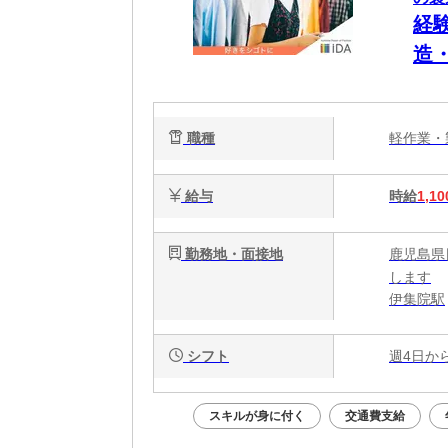
経
造
職種
軽作業
給与
時給
1,10
勤務地・面接地
鹿児島県
します
伊集院駅
シフト
週4日か
スキルが身に付く
交通費支給