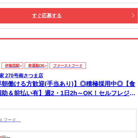
すぐ応募する
伊集院駅
車通勤OK
ファーストフード
家 270号南さつま店
早朝働ける方歓迎(手当あり)】◎積極採用中◎【食
補助＆前払い有】週2・1日2h～OK！セルフレジで
単接客◎マニュアル完備で初バイト・未経験も安
！積極採用中
ストフード
0
円〜