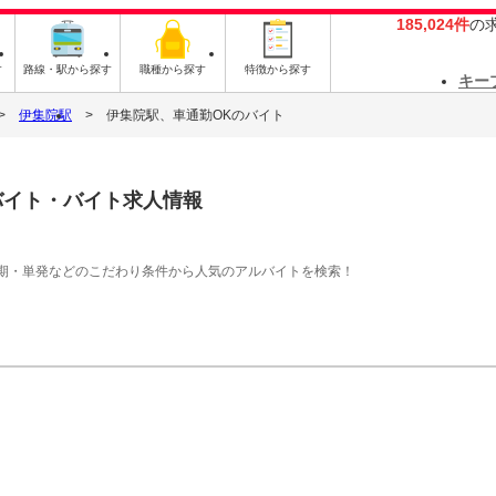
185,024件
の
す
路線・駅から探す
職種から探す
特徴から探す
キー
伊集院駅
伊集院駅、車通勤OKのバイト
バイト・バイト求人情報
期・単発などのこだわり条件から人気のアルバイトを検索！