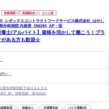
伊集院駅
車通勤OK
フード系
580_シダックスコントラクトフードサービス株式会社_はやし
形外科病院 内厨房_356265_AP・栄
栄養士/アルバイト】資格を活かして働こう！ブラ
クがある方も歓迎☆
系
0
円〜
日置市伊集院町下谷口２４２３
OK】JR 伊集院駅 徒歩20分
未経験歓迎
制服あり
交通費支給
バイク通勤OK