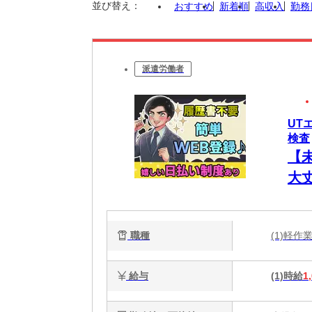
並び替え：
おすすめ
新着順
高収入
勤務
派遣労働者
UT
検査
【
大
ぽ
職種
(1)軽
給与
(1)時給
1