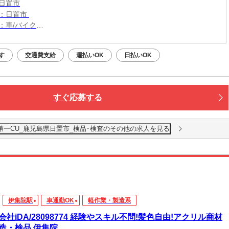
日置市
：日置市
：車/バイク
：伊集院駅から車9分
無料駐車場利用OK
す
交通費支給
週払いOK
日払いOK
インター出口から車10分
すぐ応募する
第一CU_鹿児島県日置市_検品･検査のその他の求人を見る
伊集院駅
車通勤OK
軽作業・製造系
会社iDA/28098774 経験やスキル不問!髪色自由!アクリル商材
造・検品 伊集院