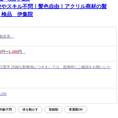
験やスキル不問！髪色自由！アクリル商材の製
・検品 伊集院
・製造系
0
円〜
1,200
円
日置市 詳細な勤務地につきましては、面接時にご確認をお願いいた
らOK
年齢不問
体を動かす
登録制
車通勤OK