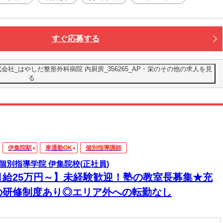
すぐ応募する
会社_はやしだ整形外科病院 内厨房_356265_AP・栄のその他の求人を見
る
伊集院駅
車通勤OK
個別指導講師
個別指導学院 伊集院校(正社員)
月給25万円～】未経験歓迎！塾の教室長募集★充
の研修制度あり◎エリア外への転勤なし