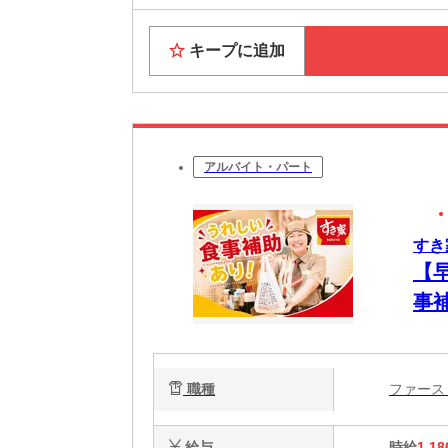
キープに追加
アルバイト・パート
すき
【
事
簡
心
職種
ファー
給与
時給
1,18