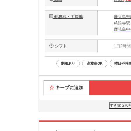
勤務地・面接地
鹿児島県
慈眼寺駅
鹿児島中
シフト
1日2時間
制服あり
高校生OK
曜日や時
キープに追加
すき家 27