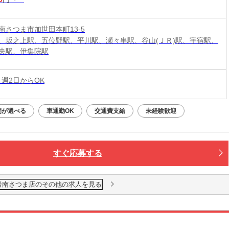
南さつま市加世田本町13-5
、坂之上駅、五位野駅、平川駅、瀬々串駅、谷山(ＪＲ)駅、宇宿駅、
央駅、伊集院駅
 週2日からOK
間が選べる
車通勤OK
交通費支給
未経験歓迎
すぐ応募する
0号南さつま店のその他の求人を見る