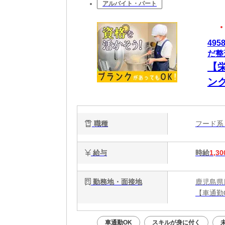
アルバイト・パート
49
だ整
【
ン
職種
フード
給与
時給
1,30
勤務地・面接地
鹿児島県
【車通勤
車通勤OK
スキルが身に付く