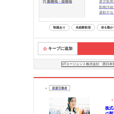
勤務地・面接地
鹿児島県
勤務詳細
通勤方法
最寄り駅
※構内の
制服あり
未経験歓迎
体を動か
※伊集院
キープに追加
UTエージェント株式会社 西日本
派遣労働者
株式
の製