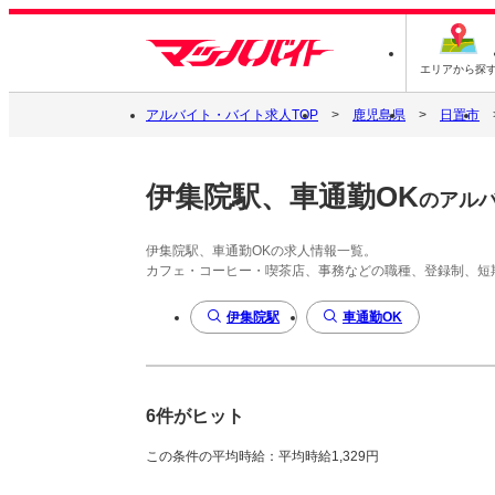
エリアから探
アルバイト・バイト求人TOP
鹿児島県
日置市
伊集院駅、車通勤OK
のアル
伊集院駅、車通勤OKの求人情報一覧。
カフェ・コーヒー・喫茶店、事務などの職種、登録制、短
伊集院駅
車通勤OK
6件がヒット
この条件の平均時給：平均時給1,329円