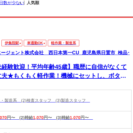
日数が少ない
人気順
伊集院駅
車通勤OK
軽作業・製造系
エージェント株式会社 西日本第一CU_鹿児島県日置市_検品･
未経験歓迎！平均年齢45歳】職歴に自信がなくて
丈夫★もくもく軽作業！機械にセットし、ボタン
ちっと♪今期定着率95％◆車・バイク通勤可
作業・製造系 (2)検査スタッフ (3)製造スタッフ
,070
円〜
(2)時給
1,070
円〜
(3)時給
1,070
円〜