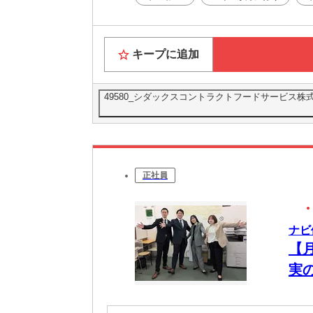
キープに追加
49580_シダックスコントラクトフードサービス株式
正社員
ナビ
【
実