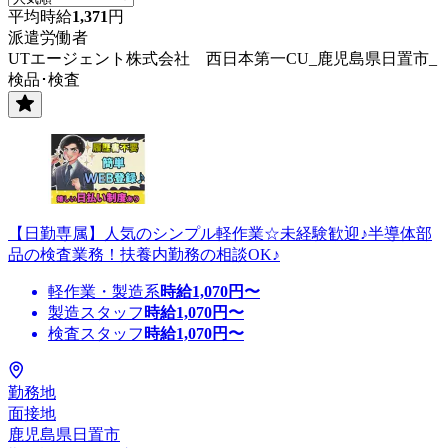
平均時給
1,371
円
派遣労働者
UTエージェント株式会社 西日本第一CU_鹿児島県日置市_
検品･検査
【日勤専属】人気のシンプル軽作業☆未経験歓迎♪半導体部
品の検査業務！扶養内勤務の相談OK♪
軽作業・製造系
時給
1,070
円〜
製造スタッフ
時給
1,070
円〜
検査スタッフ
時給
1,070
円〜
勤務地
面接地
鹿児島県日置市