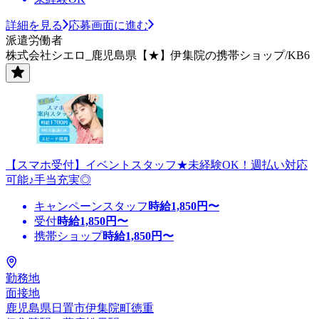
詳細を見る
応募画面に進む
派遣労働者
株式会社シエロ_鹿児島県【★】伊集院の携帯ショップ/KB6
【スマホ受付】イベントスタッフ★未経験OK！週払い対応
可能♪手当充実◎
キャンペーンスタッフ
時給
1,850
円〜
受付
時給
1,850
円〜
携帯ショップ
時給
1,850
円〜
勤務地
面接地
鹿児島県日置市伊集院町徳重