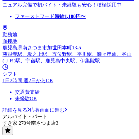
ニュアル完備で初バイト・未経験も安心！積極採用中
ファーストフード
時給
1,180
円〜
勤務地
面接地
鹿児島県南さつま市加世田本町13-5
慈眼寺駅、坂之上駅、五位野駅、平川駅、瀬々串駅、谷山
(ＪＲ)駅、宇宿駅、鹿児島中央駅、伊集院駅
シフト
1日2時間 週2日からOK
交通費支給
未経験OK
詳細を見る
応募画面に進む
アルバイト・パート
すき家 270号南さつま店3