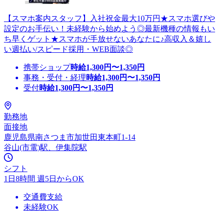
【スマホ案内スタッフ】入社祝金最大10万円★スマホ選びや
設定のお手伝い！未経験から始めよう◎最新機種の情報もい
ち早くゲット★スマホが手放せないあなたに♪高収入＆嬉し
い週払い/スピード採用・WEB面談◎
携帯ショップ
時給
1,300
円〜
1,350
円
事務・受付・経理
時給
1,300
円〜
1,350
円
受付
時給
1,300
円〜
1,350
円
勤務地
面接地
鹿児島県南さつま市加世田東本町1-14
谷山(市電)駅、伊集院駅
シフト
1日8時間 週5日からOK
交通費支給
未経験OK