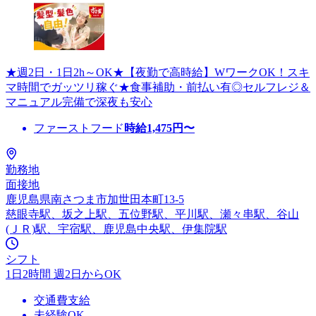
★週2日・1日2h～OK★【夜勤で高時給】WワークOK！スキ
マ時間でガッツリ稼ぐ★食事補助・前払い有◎セルフレジ＆
マニュアル完備で深夜も安心
ファーストフード
時給
1,475
円〜
勤務地
面接地
鹿児島県南さつま市加世田本町13-5
慈眼寺駅、坂之上駅、五位野駅、平川駅、瀬々串駅、谷山
(ＪＲ)駅、宇宿駅、鹿児島中央駅、伊集院駅
シフト
1日2時間 週2日からOK
交通費支給
未経験OK