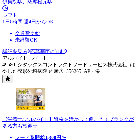
伊集院駅、薩摩松元駅
シフト
1日8時間 週4日からOK
交通費支給
未経験OK
詳細を見る
応募画面に進む
アルバイト・パート
49580_シダックスコントラクトフードサービス株式会社_は
やしだ整形外科病院 内厨房_356265_AP・栄
【栄養士/アルバイト】資格を活かして働こう！ブランクが
ある方も歓迎☆
フード系
時給
1,300
円〜