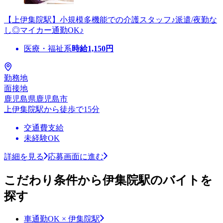
【上伊集院駅】小規模多機能での介護スタッフ♪派遣/夜勤な
し◎マイカー通勤OK♪
医療・福祉系
時給
1,150
円
勤務地
面接地
鹿児島県鹿児島市
上伊集院駅から徒歩で15分
交通費支給
未経験OK
詳細を見る
応募画面に進む
こだわり条件から伊集院駅のバイトを
探す
車通勤OK × 伊集院駅