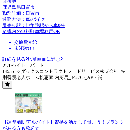
面接地
鹿児島県日置市
勤務詳細：日置市
通勤方法：車/バイク
最寄り駅：伊集院駅から車9分
※構内の無料駐車場利用OK
交通費支給
未経験OK
詳細を見る
応募画面に進む
アルバイト・パート
14535_シダックスコントラクトフードサービス株式会社_特
別養護老人ホーム松恵園 内厨房_342765_AP・補
【調理補助/アルバイト】資格を活かして働こう！ブランク
がある方も歓迎☆