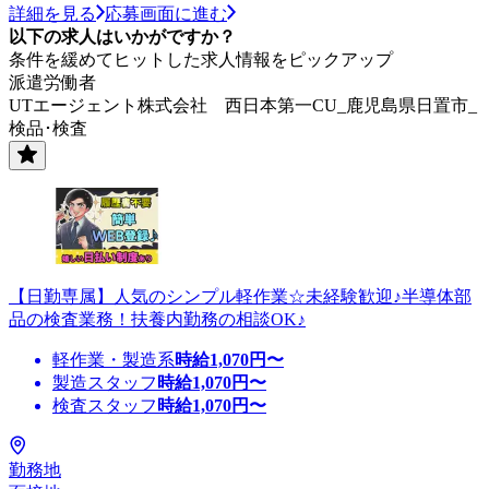
詳細を見る
応募画面に進む
以下の求人はいかがですか？
条件を緩めてヒットした求人情報をピックアップ
派遣労働者
UTエージェント株式会社 西日本第一CU_鹿児島県日置市_
検品･検査
【日勤専属】人気のシンプル軽作業☆未経験歓迎♪半導体部
品の検査業務！扶養内勤務の相談OK♪
軽作業・製造系
時給
1,070
円〜
製造スタッフ
時給
1,070
円〜
検査スタッフ
時給
1,070
円〜
勤務地