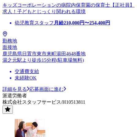
キッズコーポレーションの病院内保育園の保育士【正社員】
求人！子どもとじっくり関われる環境
幼児教育スタッフ
月給
210,000
円〜
254,400
円
勤務地
面接地
鹿児島県日置市東市来町湯田4648番地
湯之元駅より徒歩15分程(駐車場無料)
交通費支給
未経験OK
詳細を見る
応募画面に進む
派遣労働者
株式会社スタッフサービス/H10513811