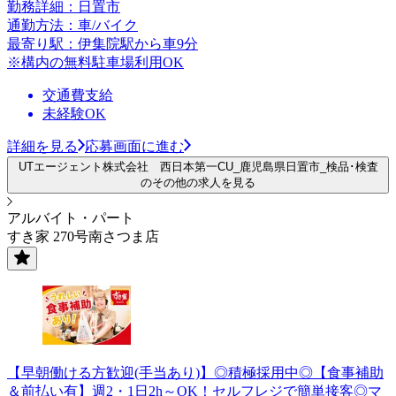
勤務詳細：日置市
通勤方法：車/バイク
最寄り駅：伊集院駅から車9分
※構内の無料駐車場利用OK
交通費支給
未経験OK
詳細を見る
応募画面に進む
UTエージェント株式会社 西日本第一CU_鹿児島県日置市_検品･検査
のその他の求人を見る
アルバイト・パート
すき家 270号南さつま店
【早朝働ける方歓迎(手当あり)】◎積極採用中◎【食事補助
＆前払い有】週2・1日2h～OK！セルフレジで簡単接客◎マ