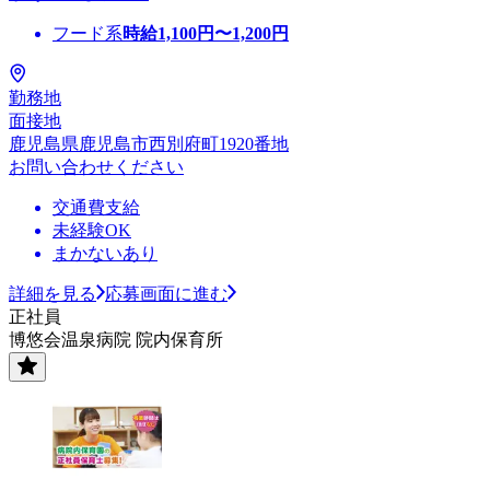
フード系
時給
1,100
円〜
1,200
円
勤務地
面接地
鹿児島県鹿児島市西別府町1920番地
お問い合わせください
交通費支給
未経験OK
まかないあり
詳細を見る
応募画面に進む
正社員
博悠会温泉病院 院内保育所