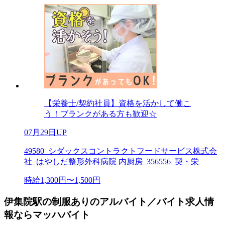
【栄養士/契約社員】資格を活かして働こ
う！ブランクがある方も歓迎☆
07月29日UP
49580_シダックスコントラクトフードサービス株式会
社_はやしだ整形外科病院 内厨房_356556_契・栄
時給1,300円〜1,500円
伊集院駅の制服ありのアルバイト／バイト求人情
報ならマッハバイト