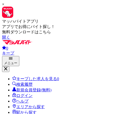
×
マッハバイトアプリ
アプリでお得にバイト探し！
無料ダウンロードはこちら
開く
0
キープ
メニュー
キープした求人を見る
0
検索履歴
新規会員登録(無料)
ログイン
ヘルプ
エリアから探す
駅から探す