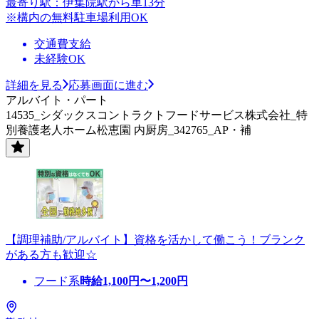
最寄り駅：伊集院駅から車13分
※構内の無料駐車場利用OK
交通費支給
未経験OK
詳細を見る
応募画面に進む
アルバイト・パート
14535_シダックスコントラクトフードサービス株式会社_特
別養護老人ホーム松恵園 内厨房_342765_AP・補
【調理補助/アルバイト】資格を活かして働こう！ブランク
がある方も歓迎☆
フード系
時給
1,100
円〜
1,200
円