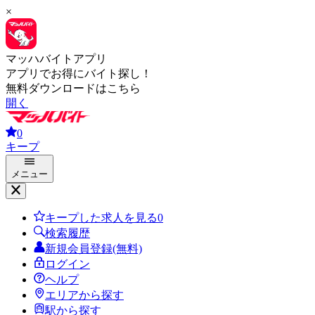
×
マッハバイトアプリ
アプリでお得にバイト探し！
無料ダウンロードはこちら
開く
0
キープ
メニュー
キープした求人を見る
0
検索履歴
新規会員登録(無料)
ログイン
ヘルプ
エリアから探す
駅から探す