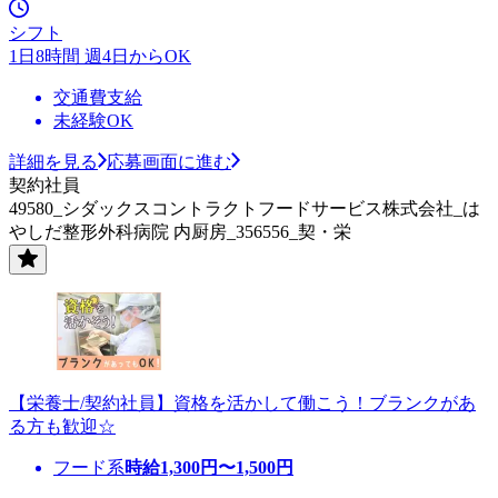
シフト
1日8時間 週4日からOK
交通費支給
未経験OK
詳細を見る
応募画面に進む
契約社員
49580_シダックスコントラクトフードサービス株式会社_は
やしだ整形外科病院 内厨房_356556_契・栄
【栄養士/契約社員】資格を活かして働こう！ブランクがあ
る方も歓迎☆
フード系
時給
1,300
円〜
1,500
円