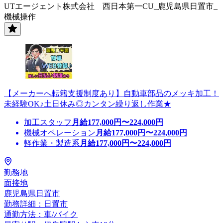
UTエージェント株式会社 西日本第一CU_鹿児島県日置市_
機械操作
【メーカーへ転籍支援制度あり】自動車部品のメッキ加工！
未経験OK♪土日休み◎カンタン繰り返し作業★
加工スタッフ
月給
177,000
円〜
224,000
円
機械オペレーション
月給
177,000
円〜
224,000
円
軽作業・製造系
月給
177,000
円〜
224,000
円
勤務地
面接地
鹿児島県日置市
勤務詳細：日置市
通勤方法：車/バイク