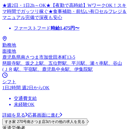
★週2日・1日2h～OK★【夜勤で高時給】WワークOK！スキ
マ時間でガッツリ稼ぐ★食事補助・前払い有◎セルフレジ＆
マニュアル完備で深夜も安心
ファーストフード
時給
1,475
円〜
勤務地
面接地
鹿児島県南さつま市加世田本町13-5
慈眼寺駅、坂之上駅、五位野駅、平川駅、瀬々串駅、谷山
(ＪＲ)駅、宇宿駅、鹿児島中央駅、伊集院駅
シフト
1日2時間 週2日からOK
交通費支給
未経験OK
詳細を見る
応募画面に進む
すき家 270号南さつま店3のその他の求人を見る
派遣労働者