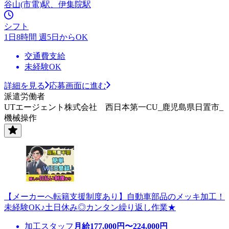
谷山(市電)駅、伊集院駅
シフト
1日8時間 週5日からOK
交通費支給
未経験OK
詳細を見る
応募画面に進む
派遣労働者
UTエージェント株式会社 西日本第一CU_鹿児島県日置市_
機械操作
【メーカーへ転籍支援制度あり】自動車部品のメッキ加工！
未経験OK♪土日休み◎カンタン繰り返し作業★
加工スタッフ
月給
177,000
円〜
224,000
円