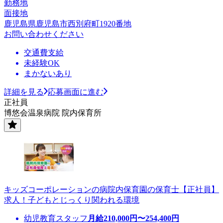
勤務地
面接地
鹿児島県鹿児島市西別府町1920番地
お問い合わせください
交通費支給
未経験OK
まかないあり
詳細を見る
応募画面に進む
正社員
博悠会温泉病院 院内保育所
キッズコーポレーションの病院内保育園の保育士【正社員】
求人！子どもとじっくり関われる環境
幼児教育スタッフ
月給
210,000
円〜
254,400
円