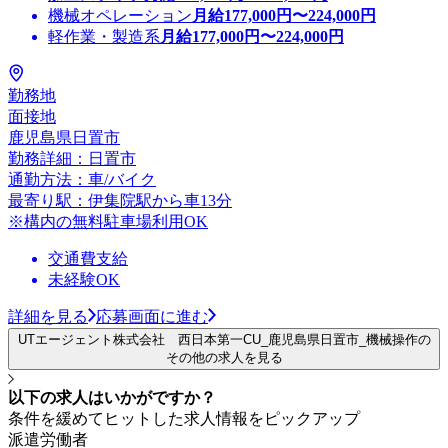
機械オペレーション
月給
177,000
円〜
224,000
円
軽作業・製造系
月給
177,000
円〜
224,000
円
勤務地
面接地
鹿児島県日置市
勤務詳細：日置市
通勤方法：車/バイク
最寄り駅：伊集院駅から車13分
※構内の無料駐車場利用OK
交通費支給
未経験OK
詳細を見る
応募画面に進む
UTエージェント株式会社 西日本第一CU_鹿児島県日置市_機械操作の
その他の求人を見る
以下の求人はいかがですか？
条件を緩めてヒットした求人情報をピックアップ
派遣労働者