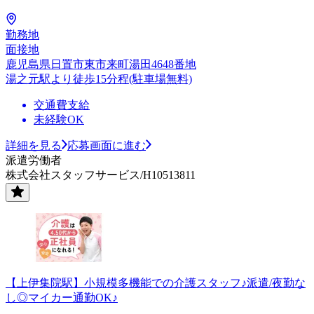
勤務地
面接地
鹿児島県日置市東市来町湯田4648番地
湯之元駅より徒歩15分程(駐車場無料)
交通費支給
未経験OK
詳細を見る
応募画面に進む
派遣労働者
株式会社スタッフサービス/H10513811
【上伊集院駅】小規模多機能での介護スタッフ♪派遣/夜勤な
し◎マイカー通勤OK♪