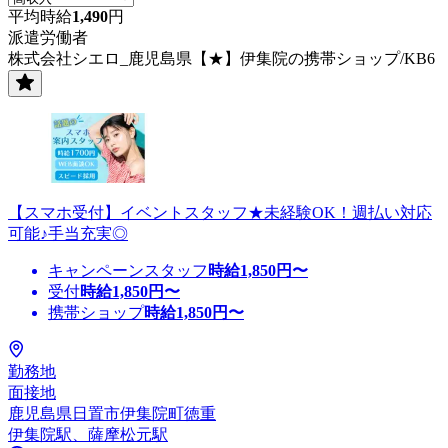
平均時給
1,490
円
派遣労働者
株式会社シエロ_鹿児島県【★】伊集院の携帯ショップ/KB6
【スマホ受付】イベントスタッフ★未経験OK！週払い対応
可能♪手当充実◎
キャンペーンスタッフ
時給
1,850
円〜
受付
時給
1,850
円〜
携帯ショップ
時給
1,850
円〜
勤務地
面接地
鹿児島県日置市伊集院町徳重
伊集院駅、薩摩松元駅