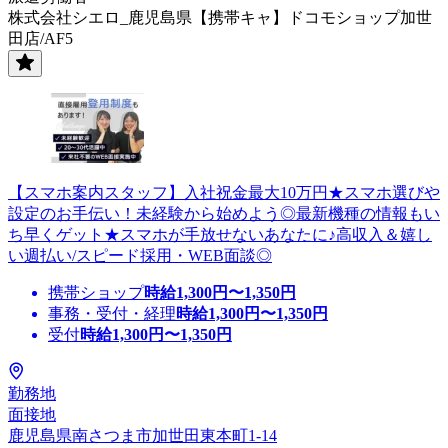
株式会社シエロ_鹿児島県【携帯キャ】ドコモショップ加世
田店/AF5
【スマホ案内スタッフ】入社祝金最大10万円★スマホ選びや
設定のお手伝い！未経験から始めよう◎最新機種の情報もい
ち早くゲット★スマホが手放せないあなたに♪高収入＆嬉し
い週払い/スピード採用・WEB面談◎
携帯ショップ
時給
1,300
円〜
1,350
円
事務・受付・経理
時給
1,300
円〜
1,350
円
受付
時給
1,300
円〜
1,350
円
勤務地
面接地
鹿児島県南さつま市加世田東本町1-14