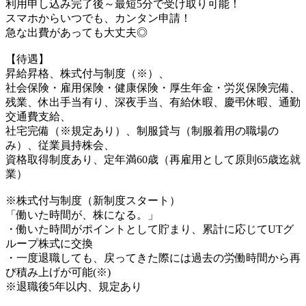
利用申し込み完了後～最短5分で受け取り可能！
スマホからいつでも、カンタン申請！
急な出費があっても大丈夫◎
【待遇】
昇給昇格、株式付与制度（※）、
社会保険・雇用保険・健康保険・厚生年金・労災保険完備、
残業、休出手当有り、深夜手当、有給休暇、慶弔休暇、通勤
交通費支給、
社宅完備（※規定あり）、制服貸与（制服着用の職場の
み）、従業員持株会、
資格取得制度あり、定年満60歳（再雇用として原則65歳迄就
業）
※株式付与制度（新制度スタート）
「働いた時間が、株になる。」
・働いた時間がポイントとして貯まり、累計に応じてUTグ
ループ株式に交換
・一度退職しても、戻ってきた際には過去の労働時間から再
び積み上げが可能(※)
※退職後5年以内、規定あり