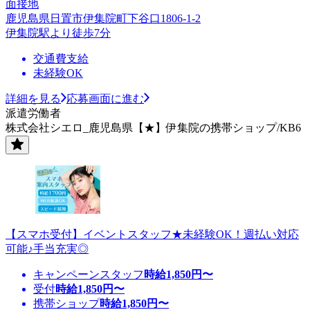
面接地
鹿児島県日置市伊集院町下谷口1806-1-2
伊集院駅より徒歩7分
交通費支給
未経験OK
詳細を見る
応募画面に進む
派遣労働者
株式会社シエロ_鹿児島県【★】伊集院の携帯ショップ/KB6
【スマホ受付】イベントスタッフ★未経験OK！週払い対応
可能♪手当充実◎
キャンペーンスタッフ
時給
1,850
円〜
受付
時給
1,850
円〜
携帯ショップ
時給
1,850
円〜