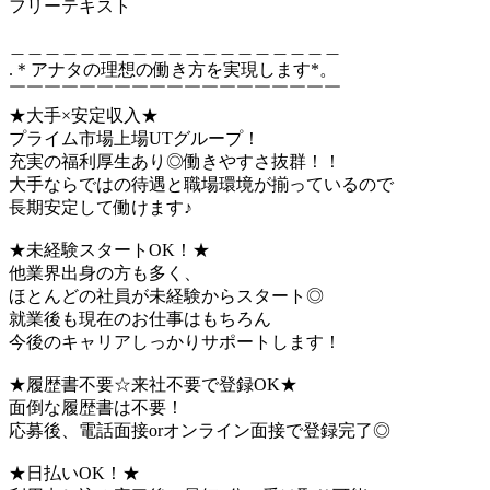
フリーテキスト
＿＿＿＿＿＿＿＿＿＿＿＿＿＿＿＿＿＿＿
.＊アナタの理想の働き方を実現します*。
￣￣￣￣￣￣￣￣￣￣￣￣￣￣￣￣￣￣￣
★大手×安定収入★
プライム市場上場UTグループ！
充実の福利厚生あり◎働きやすさ抜群！！
大手ならではの待遇と職場環境が揃っているので
長期安定して働けます♪
★未経験スタートOK！★
他業界出身の方も多く、
ほとんどの社員が未経験からスタート◎
就業後も現在のお仕事はもちろん
今後のキャリアしっかりサポートします！
★履歴書不要☆来社不要で登録OK★
面倒な履歴書は不要！
応募後、電話面接orオンライン面接で登録完了◎
★日払いOK！★