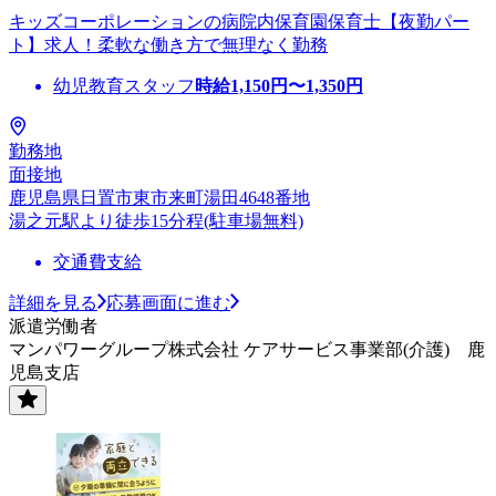
キッズコーポレーションの病院内保育園保育士【夜勤パー
ト】求人！柔軟な働き方で無理なく勤務
幼児教育スタッフ
時給
1,150
円〜
1,350
円
勤務地
面接地
鹿児島県日置市東市来町湯田4648番地
湯之元駅より徒歩15分程(駐車場無料)
交通費支給
詳細を見る
応募画面に進む
派遣労働者
マンパワーグループ株式会社 ケアサービス事業部(介護) 鹿
児島支店