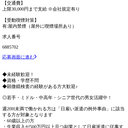
【交通費】
上限30,000円まで支給 ※会社規定有り
【受動喫煙対策】
有:屋内禁煙（屋外に喫煙場所あり）
求人番号
6885702
応募画面に進む
◆未経験歓迎！
◆資格・学歴不問
◆顕微鏡検査の経験がある方大歓迎♪
◎若手・ミドル・中高年・シニア世代の男女活躍中！
週20H未満で働かれる方は「日雇い派遣の例外事由」に該当
する方が対象となります
・60歳以上の方
・生業収入が500万円以上且つ副業として日雇派遣に従事す