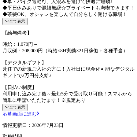
◆車・バイク通勤可、人混みを避けて快適に通勤♪
◆平日休みありで混雑無縁☆プライベートも満喫できます！
◆茶髪OK、オシャレを楽しんで自分らしく働ける職場！
全て表示
【給与備考】
時給：1,070円～
月収例：208,000円（時給×8H実働×21日稼働＋各種手当）
【デジタルギフト】
赴任での新規ご入社の方に！入社日に現金化可能なデジタル
ギフトで2万円分支給♪
【日払い制度】
利用申し込み完了後～最短5分で受け取り可能！スマホから
簡単に申請いただけます！※規定あり
全て表示
応募画面に進む
情報更新日：2026年7月23日
勤務時間