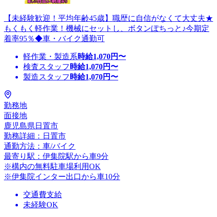
【未経験歓迎！平均年齢45歳】職歴に自信がなくて大丈夫★
もくもく軽作業！機械にセットし、ボタンぽちっと♪今期定
着率95％◆車・バイク通勤可
軽作業・製造系
時給
1,070
円〜
検査スタッフ
時給
1,070
円〜
製造スタッフ
時給
1,070
円〜
勤務地
面接地
鹿児島県日置市
勤務詳細：日置市
通勤方法：車/バイク
最寄り駅：伊集院駅から車9分
※構内の無料駐車場利用OK
※伊集院インター出口から車10分
交通費支給
未経験OK