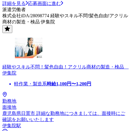
詳細を見る
応募画面に進む
派遣労働者
株式会社iDA/28098774 経験やスキル不問!髪色自由!アクリル
商材の製造・検品 伊集院
経験やスキル不問！髪色自由！アクリル商材の製造・検品
伊集院
軽作業・製造系
時給
1,100
円〜
1,200
円
勤務地
面接地
鹿児島県日置市 詳細な勤務地につきましては、面接時にご
確認をお願いいたします
伊集院駅