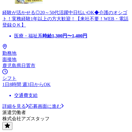
経験が活かせる◎20～50代活躍中日払いOK◆介護のオシゴ
ト！実務経験1年以上の方大歓迎！【来社不要！WEB・電話
登録ＯＫ】
医療・福祉系
時給
1,300
円〜
1,400
円
勤務地
面接地
鹿児島県日置市
シフト
1日8時間 週3日からOK
交通費支給
詳細を見る
応募画面に進む
派遣労働者
株式会社アズスタッフ