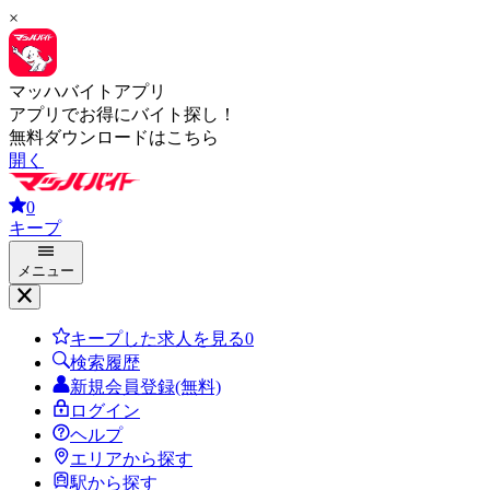
×
マッハバイトアプリ
アプリでお得にバイト探し！
無料ダウンロードはこちら
開く
0
キープ
メニュー
キープした求人を見る
0
検索履歴
新規会員登録(無料)
ログイン
ヘルプ
エリアから探す
駅から探す