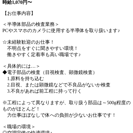
時給1,070円〜
【お仕事内容】
＜半導体部品の検査業務＞
PCやスマホのカメラに使用する半導体を取り扱います♪
☆未経験歓迎のお仕事！
不明点をすぐに聞きやすい環境！
働きやすく定着率も高い職場です♪
＜具体的には…＞
◆電子部品の検査（目視検査、顕微鏡検査）
1.原料を持ち込む
2.目視、または顕微鏡などで不良品がないか検査
3.不良があれば前工程に持って行く
※工程によって異なりますが、取り扱う部品は～500g程度の
ものがほとんど！
力仕事ほぼなしで体への負担が少ないお仕事です！
＜職場の環境＞
◎空調完備の快適環境♪