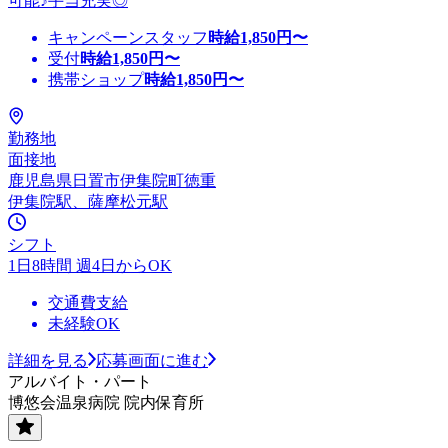
可能♪手当充実◎
キャンペーンスタッフ
時給
1,850
円〜
受付
時給
1,850
円〜
携帯ショップ
時給
1,850
円〜
勤務地
面接地
鹿児島県日置市伊集院町徳重
伊集院駅、薩摩松元駅
シフト
1日8時間 週4日からOK
交通費支給
未経験OK
詳細を見る
応募画面に進む
アルバイト・パート
博悠会温泉病院 院内保育所