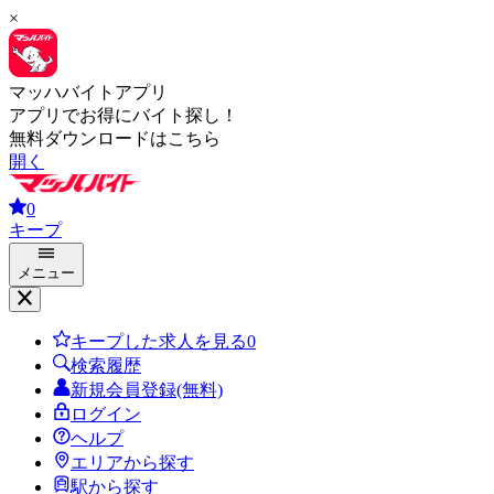
×
マッハバイトアプリ
アプリでお得にバイト探し！
無料ダウンロードはこちら
開く
0
キープ
メニュー
キープした求人を見る
0
検索履歴
新規会員登録(無料)
ログイン
ヘルプ
エリアから探す
駅から探す