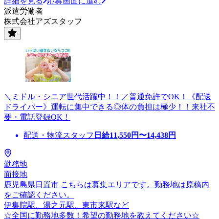
詳細を見る
応募画面に進む
派遣労働者
株式会社アズスタッフ
＼ミドル・シニア世代活躍中！！／普通免許でOK！《配送
ドライバー》運転に集中できる◎体の負担は極少！！来社不
要・電話登録OK！
配送・物流スタッフ
日給
11,550
円〜
14,438
円
勤務地
面接地
鹿児島県日置市 こちらは募集エリアです。勤務地は原稿内
をご確認ください。
伊集院駅、湯之元駅、東市来駅など
☆全国に勤務地多数！希望の勤務地を教えてください☆