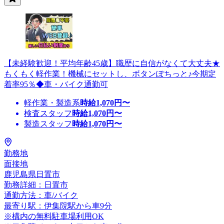
【未経験歓迎！平均年齢45歳】職歴に自信がなくて大丈夫★
もくもく軽作業！機械にセットし、ボタンぽちっと♪今期定
着率95％◆車・バイク通勤可
軽作業・製造系
時給
1,070
円〜
検査スタッフ
時給
1,070
円〜
製造スタッフ
時給
1,070
円〜
勤務地
面接地
鹿児島県日置市
勤務詳細：日置市
通勤方法：車/バイク
最寄り駅：伊集院駅から車9分
※構内の無料駐車場利用OK