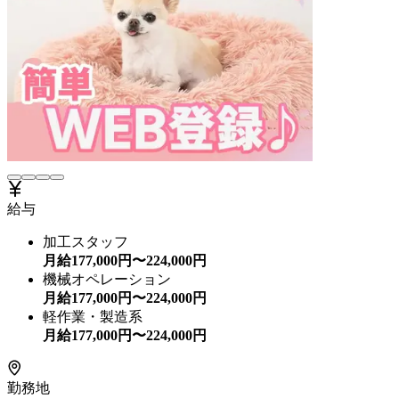
給与
加工スタッフ
月給
177,000
円〜
224,000
円
機械オペレーション
月給
177,000
円〜
224,000
円
軽作業・製造系
月給
177,000
円〜
224,000
円
勤務地