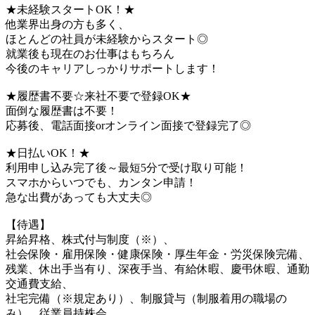
★未経験スタートOK！★
他業界出身の方も多く、
ほとんどの社員が未経験からスタート◎
就業後も現在のお仕事はもちろん
今後のキャリアしっかりサポートします！
★履歴書不要☆来社不要で登録OK★
面倒な履歴書は不要！
応募後、電話面接orオンライン面接で登録完了◎
★日払いOK！★
利用申し込み完了後～最短5分で受け取り可能！
スマホからいつでも、カンタン申請！
急な出費があっても大丈夫◎
【待遇】
昇給昇格、株式付与制度（※）、
社会保険・雇用保険・健康保険・厚生年金・労災保険完備、
残業、休出手当有り、深夜手当、有給休暇、慶弔休暇、通勤
交通費支給、
社宅完備（※規定あり）、制服貸与（制服着用の職場の
み）、従業員持株会、