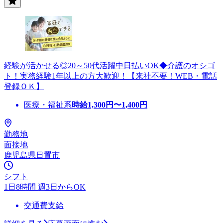
経験が活かせる◎20～50代活躍中日払いOK◆介護のオシゴ
ト！実務経験1年以上の方大歓迎！【来社不要！WEB・電話
登録ＯＫ】
医療・福祉系
時給
1,300
円〜
1,400
円
勤務地
面接地
鹿児島県日置市
シフト
1日8時間 週3日からOK
交通費支給