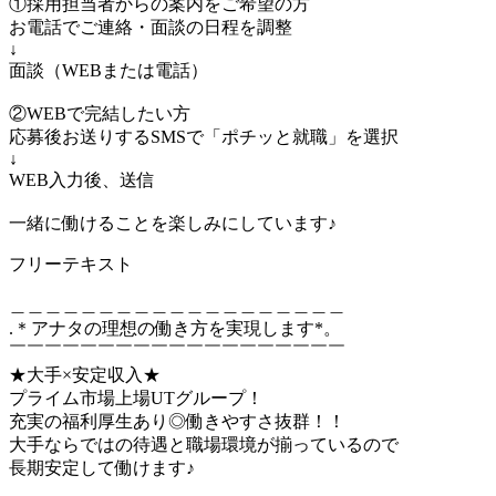
①採用担当者からの案内をご希望の方
お電話でご連絡・面談の日程を調整
↓
面談（WEBまたは電話）
②WEBで完結したい方
応募後お送りするSMSで「ポチッと就職」を選択
↓
WEB入力後、送信
一緒に働けることを楽しみにしています♪
フリーテキスト
＿＿＿＿＿＿＿＿＿＿＿＿＿＿＿＿＿＿＿
.＊アナタの理想の働き方を実現します*。
￣￣￣￣￣￣￣￣￣￣￣￣￣￣￣￣￣￣￣
★大手×安定収入★
プライム市場上場UTグループ！
充実の福利厚生あり◎働きやすさ抜群！！
大手ならではの待遇と職場環境が揃っているので
長期安定して働けます♪