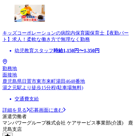
キッズコーポレーションの病院内保育園保育士【夜勤パー
ト】求人！柔軟な働き方で無理なく勤務
幼児教育スタッフ
時給
1,150
円〜
1,350
円
勤務地
面接地
鹿児島県日置市東市来町湯田4648番地
湯之元駅より徒歩15分程(駐車場無料)
交通費支給
詳細を見る
応募画面に進む
派遣労働者
マンパワーグループ株式会社 ケアサービス事業部(介護) 鹿
児島支店