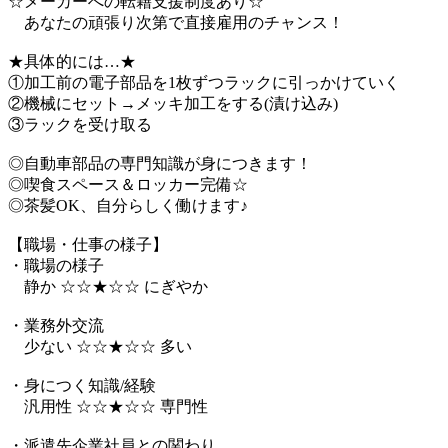
☆メーカーへの転籍支援制度あり☆
あなたの頑張り次第で直接雇用のチャンス！
★具体的には…★
①加工前の電子部品を1枚ずつラックに引っかけていく
②機械にセット→メッキ加工をする(漬け込み)
③ラックを受け取る
◎自動車部品の専門知識が身につきます！
◎喫食スペース＆ロッカー完備☆
◎茶髪OK、自分らしく働けます♪
【職場・仕事の様子】
・職場の様子
静か ☆☆★☆☆ にぎやか
・業務外交流
少ない ☆☆★☆☆ 多い
・身につく知識/経験
汎用性 ☆☆★☆☆ 専門性
・派遣先企業社員との関わり