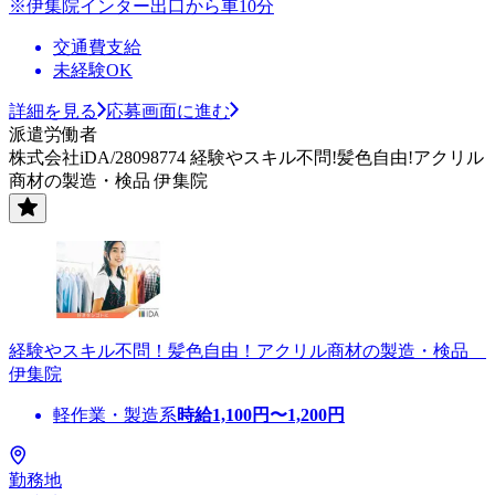
※伊集院インター出口から車10分
交通費支給
未経験OK
詳細を見る
応募画面に進む
派遣労働者
株式会社iDA/28098774 経験やスキル不問!髪色自由!アクリル
商材の製造・検品 伊集院
経験やスキル不問！髪色自由！アクリル商材の製造・検品
伊集院
軽作業・製造系
時給
1,100
円〜
1,200
円
勤務地