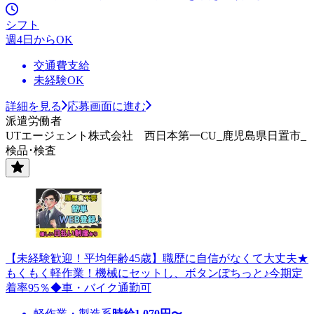
シフト
週4日からOK
交通費支給
未経験OK
詳細を見る
応募画面に進む
派遣労働者
UTエージェント株式会社 西日本第一CU_鹿児島県日置市_
検品･検査
【未経験歓迎！平均年齢45歳】職歴に自信がなくて大丈夫★
もくもく軽作業！機械にセットし、ボタンぽちっと♪今期定
着率95％◆車・バイク通勤可
軽作業・製造系
時給
1,070
円〜