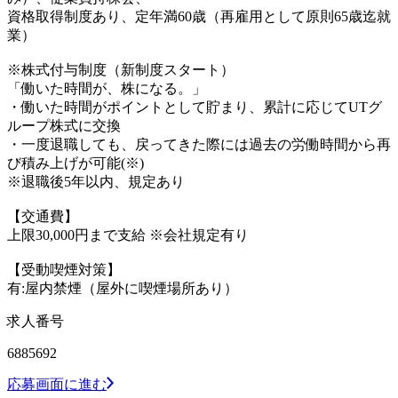
資格取得制度あり、定年満60歳（再雇用として原則65歳迄就
業）
※株式付与制度（新制度スタート）
「働いた時間が、株になる。」
・働いた時間がポイントとして貯まり、累計に応じてUTグ
ループ株式に交換
・一度退職しても、戻ってきた際には過去の労働時間から再
び積み上げが可能(※)
※退職後5年以内、規定あり
【交通費】
上限30,000円まで支給 ※会社規定有り
【受動喫煙対策】
有:屋内禁煙（屋外に喫煙場所あり）
求人番号
6885692
応募画面に進む