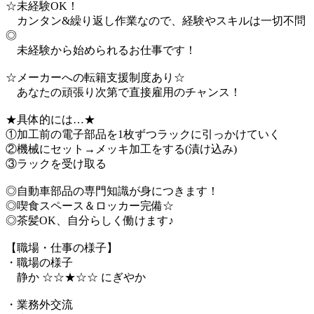
☆未経験OK！
カンタン&繰り返し作業なので、経験やスキルは一切不問
◎
未経験から始められるお仕事です！
☆メーカーへの転籍支援制度あり☆
あなたの頑張り次第で直接雇用のチャンス！
★具体的には…★
①加工前の電子部品を1枚ずつラックに引っかけていく
②機械にセット→メッキ加工をする(漬け込み)
③ラックを受け取る
◎自動車部品の専門知識が身につきます！
◎喫食スペース＆ロッカー完備☆
◎茶髪OK、自分らしく働けます♪
【職場・仕事の様子】
・職場の様子
静か ☆☆★☆☆ にぎやか
・業務外交流