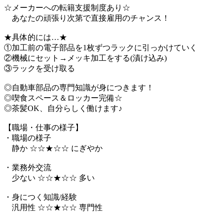
☆メーカーへの転籍支援制度あり☆
あなたの頑張り次第で直接雇用のチャンス！
★具体的には…★
①加工前の電子部品を1枚ずつラックに引っかけていく
②機械にセット→メッキ加工をする(漬け込み)
③ラックを受け取る
◎自動車部品の専門知識が身につきます！
◎喫食スペース＆ロッカー完備☆
◎茶髪OK、自分らしく働けます♪
【職場・仕事の様子】
・職場の様子
静か ☆☆★☆☆ にぎやか
・業務外交流
少ない ☆☆★☆☆ 多い
・身につく知識/経験
汎用性 ☆☆★☆☆ 専門性