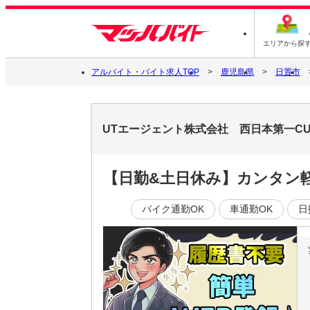
エリアから探
アルバイト・バイト求人TOP
鹿児島県
日置市
UTエージェント株式会社 西日本第一C
【日勤&土日休み】カンタン
バイク通勤OK
車通勤OK
日