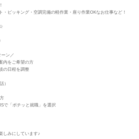
！
ト・ピッキング・空調完備の軽作業・座り作業OKなお仕事など！
☆
◎
ターン／
案内をご希望の方
談の日程を調整
電話）
方
MSで「ポチッと就職」を選択
楽しみにしています♪