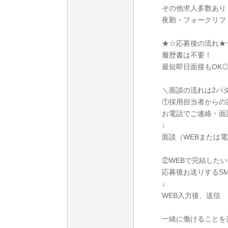
その他求人多数あり
夜勤・フォークリフ
★☆応募後の流れ★
履歴書は不要！
最短即日面接もOK
＼面談の流れは2パ
①採用担当者からの
お電話でご連絡・面
↓
面談（WEBまたは
②WEBで完結したい
応募後お送りするS
↓
WEB入力後、送信
一緒に働けることを