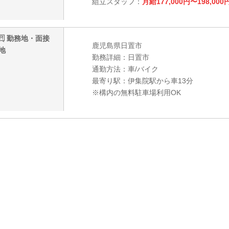
組立スタッフ：
月給177,000円〜198,000
勤務地・面接
鹿児島県日置市
地
勤務詳細：日置市
通勤方法：車/バイク
最寄り駅：伊集院駅から車13分
※構内の無料駐車場利用OK