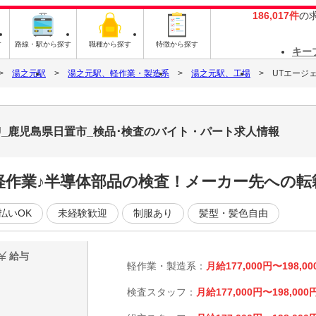
186,017件
の
す
路線・駅から探す
職種から探す
特徴から探す
キー
湯之元駅
湯之元駅、軽作業・製造系
湯之元駅、工場
UTエージ
U_鹿児島県日置市_検品･検査のバイト・パート求人情報
軽作業♪半導体部品の検査！メーカー先への転
払いOK
未経験歓迎
制服あり
髪型・髪色自由
給与
軽作業・製造系：
月給177,000円〜198,00
検査スタッフ：
月給177,000円〜198,000