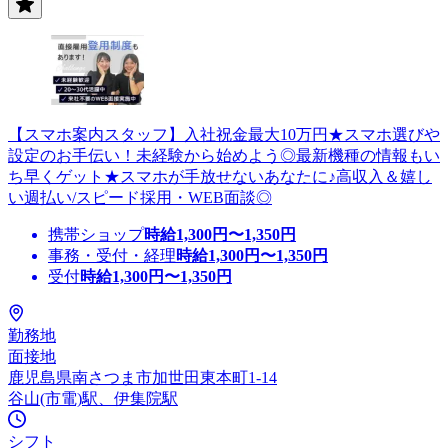
【スマホ案内スタッフ】入社祝金最大10万円★スマホ選びや
設定のお手伝い！未経験から始めよう◎最新機種の情報もい
ち早くゲット★スマホが手放せないあなたに♪高収入＆嬉し
い週払い/スピード採用・WEB面談◎
携帯ショップ
時給
1,300
円〜
1,350
円
事務・受付・経理
時給
1,300
円〜
1,350
円
受付
時給
1,300
円〜
1,350
円
勤務地
面接地
鹿児島県南さつま市加世田東本町1-14
谷山(市電)駅、伊集院駅
シフト