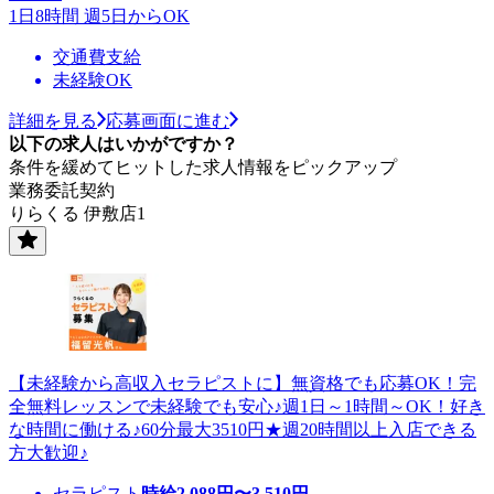
1日8時間 週5日からOK
交通費支給
未経験OK
詳細を見る
応募画面に進む
以下の求人はいかがですか？
条件を緩めてヒットした求人情報をピックアップ
業務委託契約
りらくる 伊敷店1
【未経験から高収入セラピストに】無資格でも応募OK！完
全無料レッスンで未経験でも安心♪週1日～1時間～OK！好き
な時間に働ける♪60分最大3510円★週20時間以上入店できる
方大歓迎♪
セラピスト
時給
2,088
円〜
3,510
円