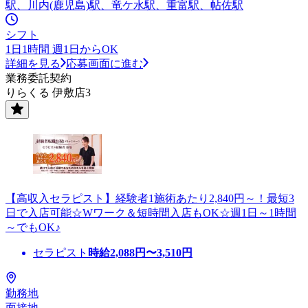
駅、川内(鹿児島)駅、竜ケ水駅、重富駅、帖佐駅
シフト
1日1時間 週1日からOK
詳細を見る
応募画面に進む
業務委託契約
りらくる 伊敷店3
【高収入セラピスト】経験者1施術あたり2,840円～！最短3
日で入店可能☆Wワーク＆短時間入店もOK☆週1日～1時間
～でもOK♪
セラピスト
時給
2,088
円〜
3,510
円
勤務地
面接地