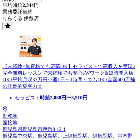
平均時給
2,344
円
業務委託契約
りらくる 伊敷店
【未経験×無資格でも応募OK】セラピストで高収入を実現♪
完全無料レッスンで未経験でも安心♪Wワーク&短時間入店
OK♪平均月収33万円☆週1日～1時間～でもOK♪全国600店舗
の圧倒的集客力☆
セラピスト
時給
2,088
円〜
3,510
円
勤務地
面接地
鹿児島県鹿児島市伊敷8-12-1
鹿児島中央駅、鹿児島駅、上伊集院駅、伊集院駅、串木野