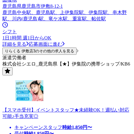
鹿児島県鹿児島市伊敷8-12-1
鹿児島中央駅、鹿児島駅、上伊集院駅、伊集院駅、串木野
駅、川内(鹿児島)駅、竜ケ水駅、重富駅、帖佐駅
シフト
1日1時間 週1日からOK
詳細を見る
応募画面に進む
りらくる 伊敷店3のその他の求人を見る
派遣労働者
株式会社シエロ_鹿児島県【★】伊集院の携帯ショップ/KB6
【スマホ受付】イベントスタッフ★未経験OK！週払い対応
可能♪手当充実◎
キャンペーンスタッフ
時給
1,850
円〜
受付
時給
1,850
円〜