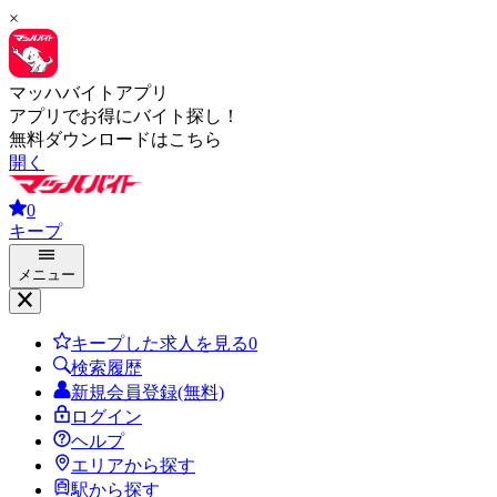
×
マッハバイトアプリ
アプリでお得にバイト探し！
無料ダウンロードはこちら
開く
0
キープ
メニュー
キープした求人を見る
0
検索履歴
新規会員登録(無料)
ログイン
ヘルプ
エリアから探す
駅から探す