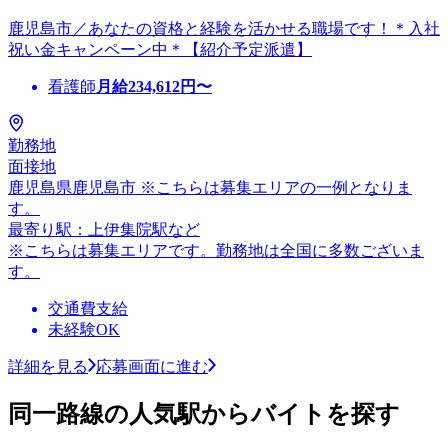
鹿児島市／あなたの資格と経験を活かせる職場です！＊入社
祝い金キャンペーン中＊【紹介予定派遣】
看護師
月給
234,612
円〜
勤務地
面接地
鹿児島県鹿児島市 ※こちらは募集エリアの一例となりま
す。
最寄り駅：上伊集院駅など
※こちらは募集エリアです。勤務地は全国に多数ございま
す。
交通費支給
未経験OK
詳細を見る
応募画面に進む
同一路線の人気駅からバイトを探す