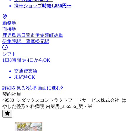
携帯ショップ
時給
1,850
円〜
勤務地
面接地
鹿児島県日置市伊集院町徳重
伊集院駅、薩摩松元駅
シフト
1日8時間 週4日からOK
交通費支給
未経験OK
詳細を見る
応募画面に進む
契約社員
49580_シダックスコントラクトフードサービス株式会社_は
やしだ整形外科病院 内厨房_356556_契・栄