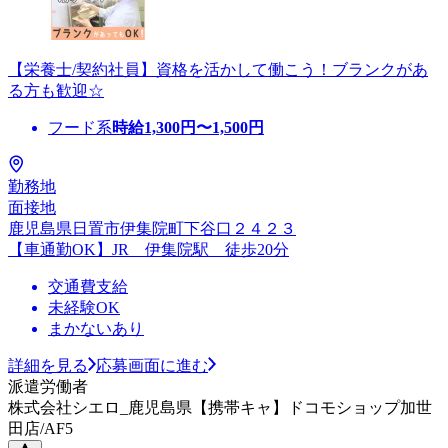
【栄養士/契約社員】資格を活かして働こう！ブランクがあ
る方も歓迎☆
フード系
時給
1,300
円〜
1,500
円
勤務地
面接地
鹿児島県日置市伊集院町下谷口２４２３
【車通勤OK】JR 伊集院駅 徒歩20分
交通費支給
未経験OK
まかないあり
詳細を見る
応募画面に進む
派遣労働者
株式会社シエロ_鹿児島県【携帯キャ】ドコモショップ加世
田店/AF5