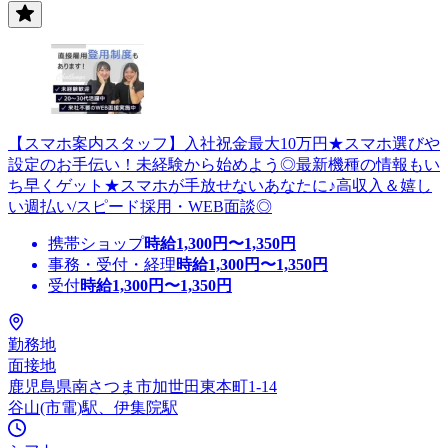
【スマホ案内スタッフ】入社祝金最大10万円★スマホ選びや
設定のお手伝い！未経験から始めよう◎最新機種の情報もい
ち早くゲット★スマホが手放せないあなたに♪高収入＆嬉し
い週払い/スピード採用・WEB面談◎
携帯ショップ
時給
1,300
円〜
1,350
円
事務・受付・経理
時給
1,300
円〜
1,350
円
受付
時給
1,300
円〜
1,350
円
勤務地
面接地
鹿児島県南さつま市加世田東本町1-14
谷山(市電)駅、伊集院駅