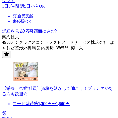
シフト
1日8時間 週5日からOK
交通費支給
未経験OK
詳細を見る
応募画面に進む
契約社員
49580_シダックスコントラクトフードサービス株式会社_は
やしだ整形外科病院 内厨房_356556_契・栄
【栄養士/契約社員】資格を活かして働こう！ブランクがあ
る方も歓迎☆
フード系
時給
1,300
円〜
1,500
円