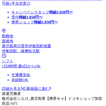
可能♪手当充実◎
キャンペーンスタッフ
時給
1,850
円〜
受付
時給
1,850
円〜
携帯ショップ
時給
1,850
円〜
勤務地
面接地
鹿児島県日置市伊集院町徳重
伊集院駅、薩摩松元駅
シフト
1日8時間 週4日からOK
交通費支給
未経験OK
詳細を見る
応募画面に進む
派遣労働者
株式会社シエロ_鹿児島県【携帯キャ】ドコモショップ加世
田店/AF5