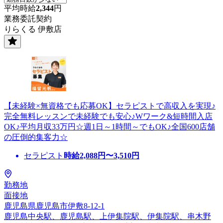
平均時給
2,344
円
業務委託契約
りらくる 伊敷店
【未経験×無資格でも応募OK】セラピストで高収入を実現♪
完全無料レッスンで未経験でも安心♪Wワーク&短時間入店
OK♪平均月収33万円☆週1日～1時間～でもOK♪全国600店舗
の圧倒的集客力☆
セラピスト
時給
2,088
円〜
3,510
円
勤務地
面接地
鹿児島県鹿児島市伊敷8-12-1
鹿児島中央駅、鹿児島駅、上伊集院駅、伊集院駅、串木野