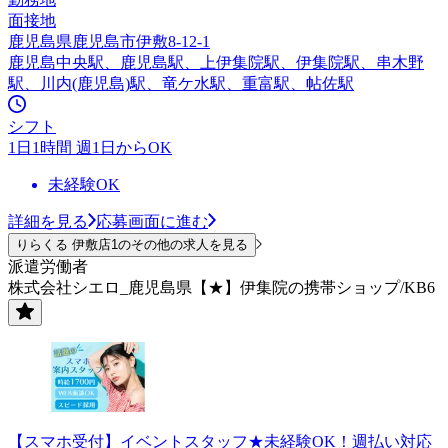
面接地
鹿児島県鹿児島市伊敷8-12-1
鹿児島中央駅、鹿児島駅、上伊集院駅、伊集院駅、串木野
駅、川内(鹿児島)駅、竜ケ水駅、重富駅、帖佐駅
シフト
1日1時間 週1日からOK
未経験OK
詳細を見る
応募画面に進む
りらくる 伊敷店1のその他の求人を見る
派遣労働者
株式会社シエロ_鹿児島県【★】伊集院の携帯ショップ/KB6
【スマホ受付】イベントスタッフ★未経験OK！週払い対応