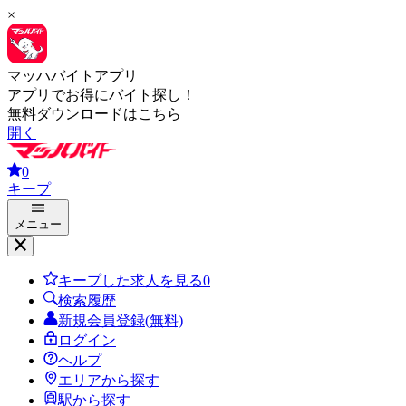
×
マッハバイトアプリ
アプリでお得にバイト探し！
無料ダウンロードはこちら
開く
0
キープ
メニュー
キープした求人を見る
0
検索履歴
新規会員登録(無料)
ログイン
ヘルプ
エリアから探す
駅から探す