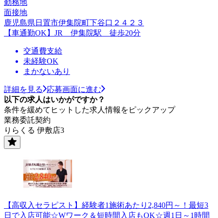
勤務地
面接地
鹿児島県日置市伊集院町下谷口２４２３
【車通勤OK】JR 伊集院駅 徒歩20分
交通費支給
未経験OK
まかないあり
詳細を見る
応募画面に進む
以下の求人はいかがですか？
条件を緩めてヒットした求人情報をピックアップ
業務委託契約
りらくる 伊敷店3
【高収入セラピスト】経験者1施術あたり2,840円～！最短3
日で入店可能☆Wワーク＆短時間入店もOK☆週1日～1時間