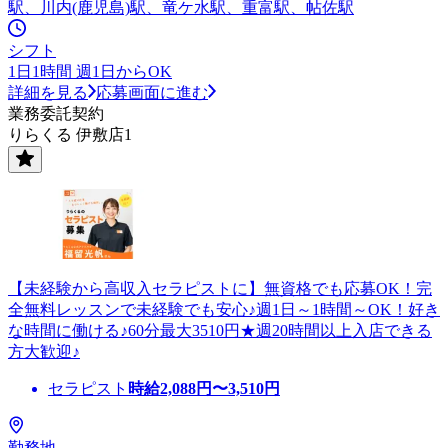
駅、川内(鹿児島)駅、竜ケ水駅、重富駅、帖佐駅
シフト
1日1時間 週1日からOK
詳細を見る
応募画面に進む
業務委託契約
りらくる 伊敷店1
【未経験から高収入セラピストに】無資格でも応募OK！完
全無料レッスンで未経験でも安心♪週1日～1時間～OK！好き
な時間に働ける♪60分最大3510円★週20時間以上入店できる
方大歓迎♪
セラピスト
時給
2,088
円〜
3,510
円
勤務地