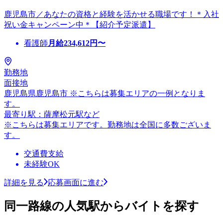
鹿児島市／あなたの資格と経験を活かせる職場です！＊入社
祝い金キャンペーン中＊【紹介予定派遣】
看護師
月給
234,612
円〜
勤務地
面接地
鹿児島県鹿児島市 ※こちらは募集エリアの一例となりま
す。
最寄り駅：薩摩松元駅など
※こちらは募集エリアです。勤務地は全国に多数ございま
す。
交通費支給
未経験OK
詳細を見る
応募画面に進む
同一路線の人気駅からバイトを探す