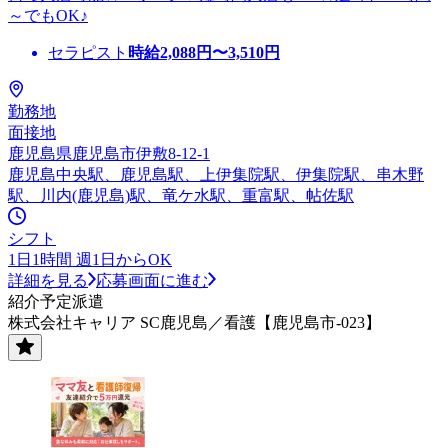
～でもOK♪
セラピスト
時給
2,088
円〜
3,510
円
勤務地
面接地
鹿児島県鹿児島市伊敷8-12-1
鹿児島中央駅、鹿児島駅、上伊集院駅、伊集院駅、串木野
駅、川内(鹿児島)駅、竜ケ水駅、重富駅、帖佐駅
シフト
1日1時間 週1日からOK
詳細を見る
応募画面に進む
紹介予定派遣
株式会社キャリア SC鹿児島／看護【鹿児島市-023】