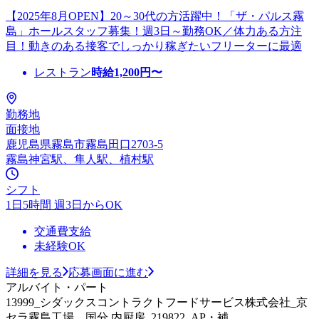
【2025年8月OPEN】20～30代の方活躍中！「ザ・パルス霧
島」ホールスタッフ募集！週3日～勤務OK／体力ある方注
目！動きのある接客でしっかり稼ぎたいフリーターに最適
レストラン
時給
1,200
円〜
勤務地
面接地
鹿児島県霧島市霧島田口2703-5
霧島神宮駅、隼人駅、植村駅
シフト
1日5時間 週3日からOK
交通費支給
未経験OK
詳細を見る
応募画面に進む
アルバイト・パート
13999_シダックスコントラクトフードサービス株式会社_京
セラ霧島工場 国分 内厨房_219822_AP・補