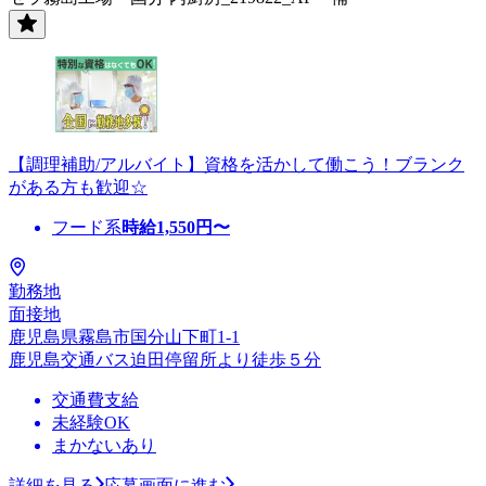
【調理補助/アルバイト】資格を活かして働こう！ブランク
がある方も歓迎☆
フード系
時給
1,550
円〜
勤務地
面接地
鹿児島県霧島市国分山下町1-1
鹿児島交通バス迫田停留所より徒歩５分
交通費支給
未経験OK
まかないあり
詳細を見る
応募画面に進む