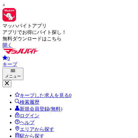
×
マッハバイトアプリ
アプリでお得にバイト探し！
無料ダウンロードはこちら
開く
0
キープ
メニュー
キープした求人を見る
0
検索履歴
新規会員登録(無料)
ログイン
ヘルプ
エリアから探す
駅から探す