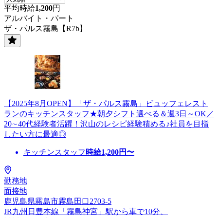
平均時給
1,200
円
アルバイト・パート
ザ・パルス霧島【R7b】
【2025年8月OPEN】「ザ・パルス霧島」ビュッフェレスト
ランのキッチンスタッフ★朝夕シフト選べる＆週3日～OK／
20∼40代経験者活躍！沢山のレシピ経験積める♪社員を目指
したい方に最適◎
キッチンスタッフ
時給
1,200
円〜
勤務地
面接地
鹿児島県霧島市霧島田口2703-5
JR九州日豊本線「霧島神宮」駅から車で10分、