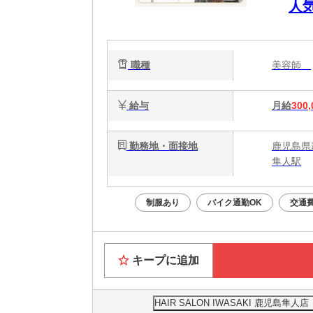
人
ネ
職種
美容師
給与
月給
300,
勤務地・面接地
鹿児島県
隼人駅
制服あり
バイク通勤OK
交通
キープに追加
HAIR SALON IWASAKI 鹿児