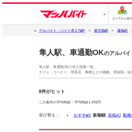
エリアから探
アルバイト・バイト求人TOP
鹿児島県
霧島市
隼人駅、車通勤OK
のアルバイ
隼人駅、車通勤OKの求人情報一覧。
カフェ・コーヒー・喫茶店、事務などの職種、登録制、短
8件がヒット
この条件の平均時給：平均時給1,456円
並び替え：
おすすめ
新着順
高収入
勤務