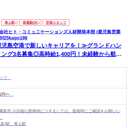
隼人駅
車通勤OK
空港スタッフ
会社ヒト・コミュニケーションズ人材開発本部 (鹿児島営業
0f25kago186
鹿児島空港で新しいキャリアを！≫グランドハン
リング3名募集◎高時給1,400円！未経験から航空
界デビュー♪
タッフ
0
円〜
霧島市 ※詳細な勤務地につきましては、面接時にご確認をお願いい
。
児島)駅、隼人駅