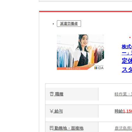
派遣労働者
株式
ー」
定
ス
職種
軽作業
給与
時給
1,15
勤務地・面接地
鹿児島県