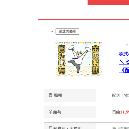
派遣労働者
株式
＼
《
極
職種
配送・
給与
日給
11,5
勤務地・面接地
鹿児島県