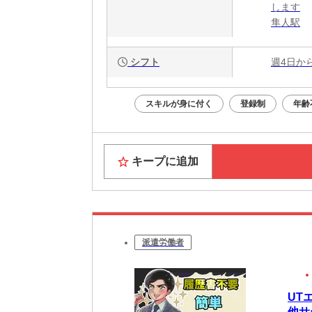
します
隼人駅
シフト
週4日か
スキルが身に付く
登録制
年齢
キープに追加
派遣労働者
UT
他サ