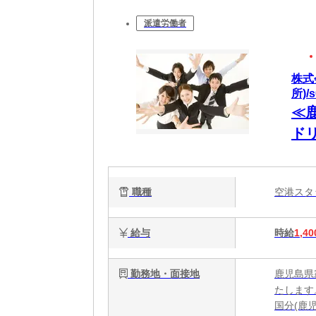
派遣労働者
株式
所)/s
≪
ド
業
職種
空港ス
給与
時給
1,40
勤務地・面接地
鹿児島県
たします
国分(鹿