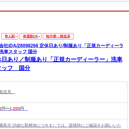
隼人駅
車通勤OK
軽作業・製造系
会社iDA/28098266 定休日あり/制服あり「正規カーディーラ
洗車スタッフ 国分
休日あり／制服あり「正規カーディーラー」洗車
タッフ 国分
・製造系
0
円〜
1,200
円
霧島市 詳細な勤務地につきましては、面接時にご確認をお願いいた