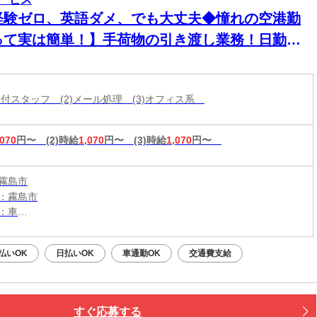
経験ゼロ、英語ダメ、でも大丈夫◆憧れの空港勤
って実は簡単！】手荷物の引き渡し業務！日勤で
業少なめ◎未経験歓迎！明るい髪色×ネイルOK♪
話受付スタッフ (2)メール処理 (3)オフィス系
,070
円〜
(2)時給
1,070
円〜
(3)時給
1,070
円〜
霧島市
：霧島市
：車
：国分駅から車17分
無料駐車場利用OK
払いOK
日払いOK
車通勤OK
交通費支給
すぐ応募する