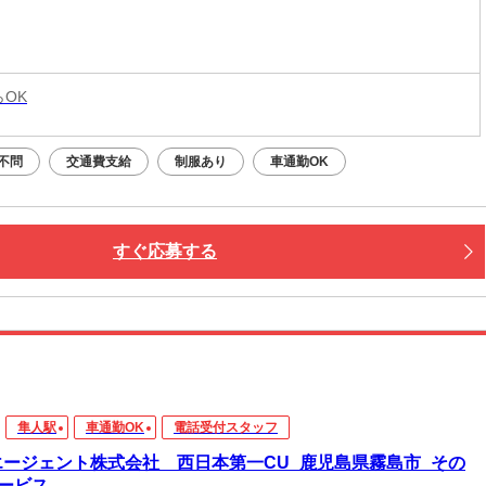
らOK
不問
交通費支給
制服あり
車通勤OK
すぐ応募する
隼人駅
車通勤OK
電話受付スタッフ
エージェント株式会社 西日本第一CU_鹿児島県霧島市_その
ービス