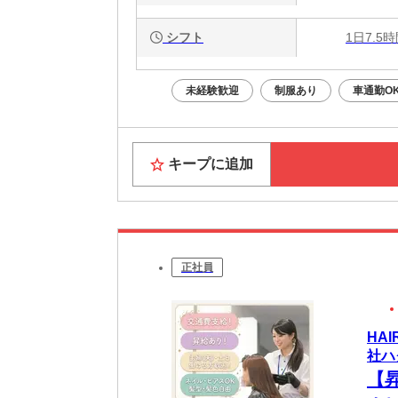
シフト
1日7.5
未経験歓迎
制服あり
車通勤O
キープに追加
正社員
HA
社ハ
【