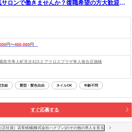
気サロンで働きませんか？復職希望の方大歓迎◎
イル・ピアス・カラーOKで自分らしく働けます♪
000
円〜
400,000
円
霧島市隼人町見次423-2 アクロスプラザ隼人複合店舗棟
費支給
髪型・髪色自由
ネイルOK
年齢不問
すぐ応募する
島隼人店［正社員］店長候補(株式会社ハクブン)のその他の求人を見る