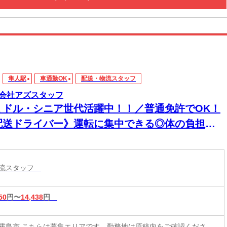
隼人駅
車通勤OK
配送・物流スタッフ
会社アズスタッフ
ミドル・シニア世代活躍中！！／普通免許でOK！
配送ドライバー》運転に集中できる◎体の負担は
少！！来社不要・電話登録OK！
物流スタッフ
50
円〜
14,438
円
霧島市 こちらは募集エリアです。勤務地は原稿内をご確認くださ