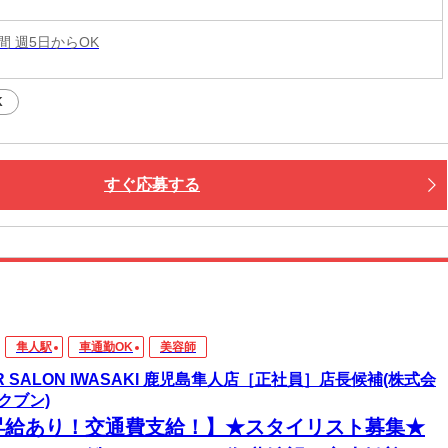
時間 週5日からOK
K
すぐ応募する
隼人駅
車通勤OK
美容師
IR SALON IWASAKI 鹿児島隼人店［正社員］店長候補(株式会
クブン)
昇給あり！交通費支給！】★スタイリスト募集★