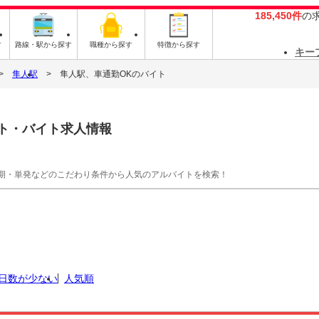
185,450件
の
す
路線・駅から探す
職種から探す
特徴から探す
キー
隼人駅
隼人駅、車通勤OKのバイト
ト・バイト求人情報
期・単発などのこだわり条件から人気のアルバイトを検索！
日数が少ない
人気順