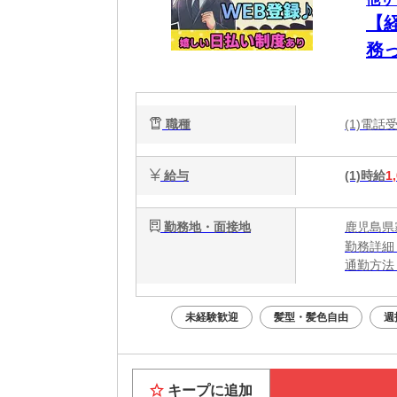
【
務
残
職種
(1)電
給与
(1)時給
1
勤務地・面接地
鹿児島県
勤務詳細
通勤方法
最寄り駅
※構内の
未経験歓迎
髪型・髪色自由
週
キープに追加