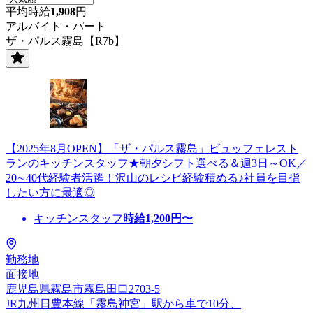
平均時給
1,908
円
アルバイト・パート
ザ・パルス霧島【R7b】
【2025年8月OPEN】「ザ・パルス霧島」ビュッフェレスト
ランのキッチンスタッフ★朝夕シフト選べる＆週3日～OK／
20∼40代経験者活躍！沢山のレシピ経験積める♪社員を目指
したい方に最適◎
キッチンスタッフ
時給
1,200
円〜
勤務地
面接地
鹿児島県霧島市霧島田口2703-5
JR九州日豊本線「霧島神宮」駅から車で10分、