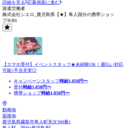
詳細を見る
応募画面に進む
派遣労働者
株式会社シエロ_鹿児島県【★】隼人国分の携帯ショッ
プ/KB6
【スマホ受付】イベントスタッフ★未経験OK！週払い対応
可能♪手当充実◎
キャンペーンスタッフ
時給
1,850
円〜
受付
時給
1,850
円〜
携帯ショップ
時給
1,850
円〜
勤務地
面接地
鹿児島県霧島市隼人町見次300番1
隼人駅、国分(鹿児島)駅