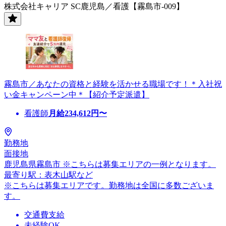
株式会社キャリア SC鹿児島／看護【霧島市-009】
霧島市／あなたの資格と経験を活かせる職場です！＊入社祝
い金キャンペーン中＊【紹介予定派遣】
看護師
月給
234,612
円〜
勤務地
面接地
鹿児島県霧島市 ※こちらは募集エリアの一例となります。
最寄り駅：表木山駅など
※こちらは募集エリアです。勤務地は全国に多数ございま
す。
交通費支給
未経験OK