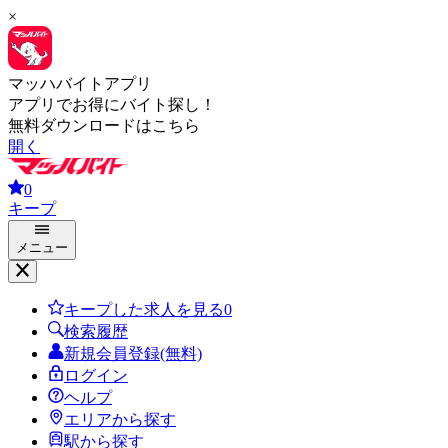
×
マッハバイトアプリ
アプリでお得にバイト探し！
無料ダウンロードはこちら
開く
0
キープ
メニュー
キープした求人を見る
0
検索履歴
新規会員登録(無料)
ログイン
ヘルプ
エリアから探す
駅から探す