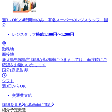
週3～OK／4時間半のみ！有名スーパーのレジスタッフ 国
分
レジスタッフ
時給
1,100
円〜
1,200
円
勤務地
面接地
鹿児島県霧島市 詳細な勤務地につきましては、面接時にご
確認をお願いいたします
国分(鹿児島)駅
シフト
週3日からOK
交通費支給
詳細を見る
応募画面に進む
紹介予定派遣