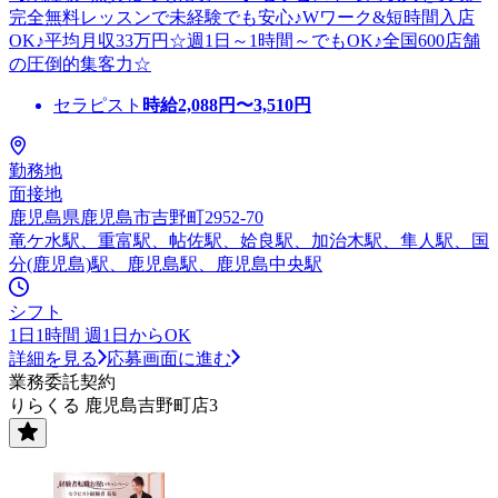
完全無料レッスンで未経験でも安心♪Wワーク&短時間入店
OK♪平均月収33万円☆週1日～1時間～でもOK♪全国600店舗
の圧倒的集客力☆
セラピスト
時給
2,088
円〜
3,510
円
勤務地
面接地
鹿児島県鹿児島市吉野町2952-70
竜ケ水駅、重富駅、帖佐駅、姶良駅、加治木駅、隼人駅、国
分(鹿児島)駅、鹿児島駅、鹿児島中央駅
シフト
1日1時間 週1日からOK
詳細を見る
応募画面に進む
業務委託契約
りらくる 鹿児島吉野町店3