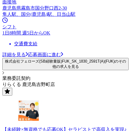
面接地
鹿児島県霧島市国分野口西2-30
隼人駅、国分(鹿児島)駅、日当山駅
シフト
1日8時間 週5日からOK
交通費支給
詳細を見る
応募画面に進む
株式会社フェローズ(SB経験量販)FUK_SK_1830_2591T(A)(FUK)のその
他の求人を見る
業務委託契約
りらくる 鹿児島吉野町店
【未経験×無資格でも応募OK】セラピストで高収入を実現♪