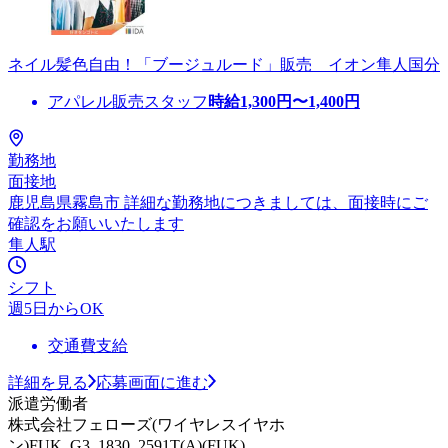
ネイル髪色自由！「ブージュルード」販売 イオン隼人国分
アパレル販売スタッフ
時給
1,300
円〜
1,400
円
勤務地
面接地
鹿児島県霧島市 詳細な勤務地につきましては、面接時にご
確認をお願いいたします
隼人駅
シフト
週5日からOK
交通費支給
詳細を見る
応募画面に進む
派遣労働者
株式会社フェローズ(ワイヤレスイヤホ
ン)FUK_G3_1830_2591T(A)(FUK)