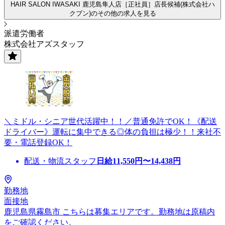
HAIR SALON IWASAKI 鹿児島隼人店［正社員］店長候補(株式会社ハ
クブン)のその他の求人を見る
派遣労働者
株式会社アズスタッフ
＼ミドル・シニア世代活躍中！！／普通免許でOK！《配送
ドライバー》運転に集中できる◎体の負担は極少！！来社不
要・電話登録OK！
配送・物流スタッフ
日給
11,550
円〜
14,438
円
勤務地
面接地
鹿児島県霧島市 こちらは募集エリアです。勤務地は原稿内
をご確認ください。