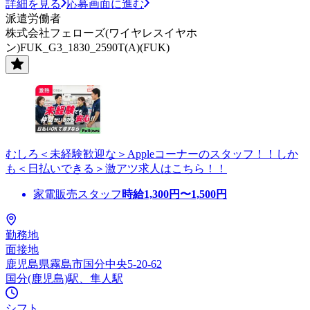
詳細を見る
応募画面に進む
派遣労働者
株式会社フェローズ(ワイヤレスイヤホ
ン)FUK_G3_1830_2590T(A)(FUK)
むしろ＜未経験歓迎な＞Appleコーナーのスタッフ！！しか
も＜日払いできる＞激アツ求人はこちら！！
家電販売スタッフ
時給
1,300
円〜
1,500
円
勤務地
面接地
鹿児島県霧島市国分中央5-20-62
国分(鹿児島)駅、隼人駅
シフト