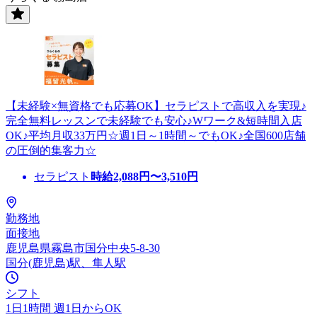
【未経験×無資格でも応募OK】セラピストで高収入を実現♪
完全無料レッスンで未経験でも安心♪Wワーク&短時間入店
OK♪平均月収33万円☆週1日～1時間～でもOK♪全国600店舗
の圧倒的集客力☆
セラピスト
時給
2,088
円〜
3,510
円
勤務地
面接地
鹿児島県霧島市国分中央5-8-30
国分(鹿児島)駅、隼人駅
シフト
1日1時間 週1日からOK