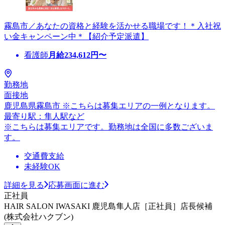
霧島市／あなたの資格と経験を活かせる職場です！＊入社祝
い金キャンペーン中＊【紹介予定派遣】
看護師
月給
234,612
円〜
勤務地
面接地
鹿児島県霧島市 ※こちらは募集エリアの一例となります。
最寄り駅：隼人駅など
※こちらは募集エリアです。勤務地は全国に多数ございま
す。
交通費支給
未経験OK
詳細を見る
応募画面に進む
正社員
HAIR SALON IWASAKI 鹿児島隼人店［正社員］店長候補
(株式会社ハクブン)