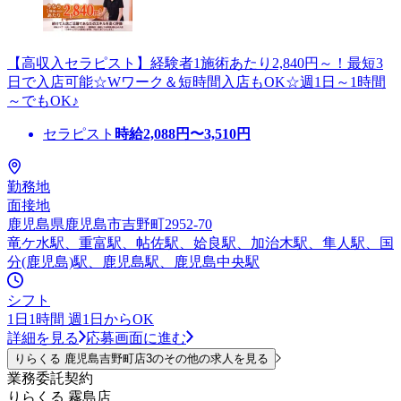
【高収入セラピスト】経験者1施術あたり2,840円～！最短3
日で入店可能☆Wワーク＆短時間入店もOK☆週1日～1時間
～でもOK♪
セラピスト
時給
2,088
円〜
3,510
円
勤務地
面接地
鹿児島県鹿児島市吉野町2952-70
竜ケ水駅、重富駅、帖佐駅、姶良駅、加治木駅、隼人駅、国
分(鹿児島)駅、鹿児島駅、鹿児島中央駅
シフト
1日1時間 週1日からOK
詳細を見る
応募画面に進む
りらくる 鹿児島吉野町店3のその他の求人を見る
業務委託契約
りらくる 霧島店