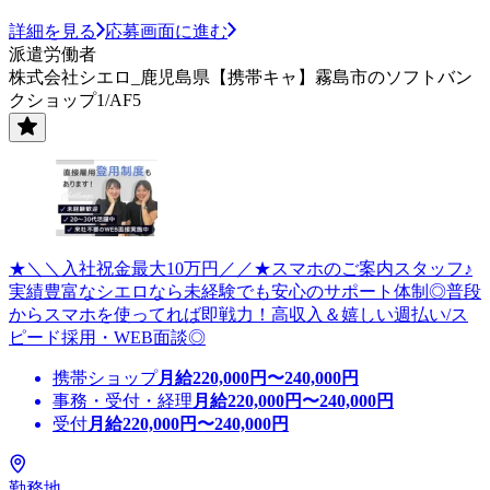
詳細を見る
応募画面に進む
派遣労働者
株式会社シエロ_鹿児島県【携帯キャ】霧島市のソフトバン
クショップ1/AF5
★＼＼入社祝金最大10万円／／★スマホのご案内スタッフ♪
実績豊富なシエロなら未経験でも安心のサポート体制◎普段
からスマホを使ってれば即戦力！高収入＆嬉しい週払い/ス
ピード採用・WEB面談◎
携帯ショップ
月給
220,000
円〜
240,000
円
事務・受付・経理
月給
220,000
円〜
240,000
円
受付
月給
220,000
円〜
240,000
円
勤務地