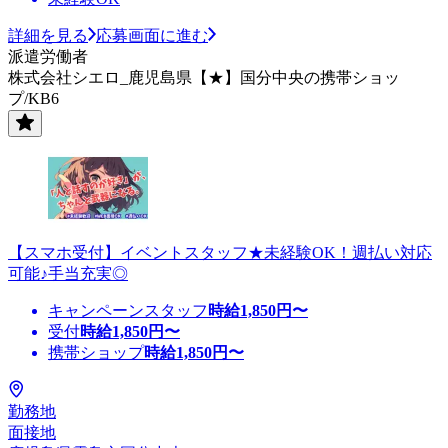
詳細を見る
応募画面に進む
派遣労働者
株式会社シエロ_鹿児島県【★】国分中央の携帯ショッ
プ/KB6
【スマホ受付】イベントスタッフ★未経験OK！週払い対応
可能♪手当充実◎
キャンペーンスタッフ
時給
1,850
円〜
受付
時給
1,850
円〜
携帯ショップ
時給
1,850
円〜
勤務地
面接地