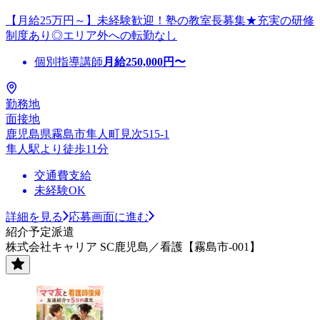
【月給25万円～】未経験歓迎！塾の教室長募集★充実の研修
制度あり◎エリア外への転勤なし
個別指導講師
月給
250,000
円〜
勤務地
面接地
鹿児島県霧島市隼人町見次515-1
隼人駅より徒歩11分
交通費支給
未経験OK
詳細を見る
応募画面に進む
紹介予定派遣
株式会社キャリア SC鹿児島／看護【霧島市-001】