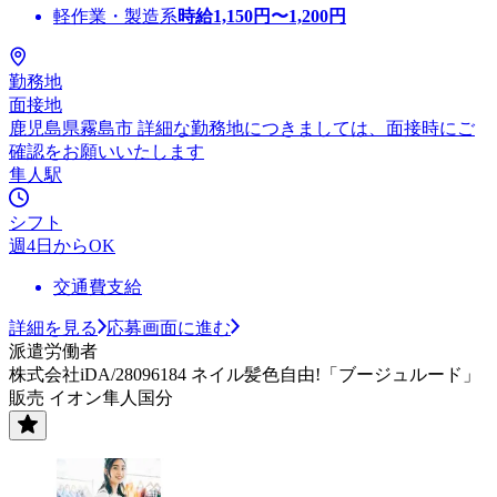
軽作業・製造系
時給
1,150
円〜
1,200
円
勤務地
面接地
鹿児島県霧島市 詳細な勤務地につきましては、面接時にご
確認をお願いいたします
隼人駅
シフト
週4日からOK
交通費支給
詳細を見る
応募画面に進む
派遣労働者
株式会社iDA/28096184 ネイル髪色自由!「ブージュルード」
販売 イオン隼人国分