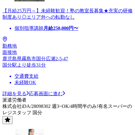
【月給25万円～】未経験歓迎！塾の教室長募集★充実の研修
制度あり◎エリア外への転勤なし
個別指導講師
月給
250,000
円〜
勤務地
面接地
鹿児島県霧島市国分広瀬2-5-47
国分駅より徒歩31分
交通費支給
未経験OK
詳細を見る
応募画面に進む
派遣労働者
株式会社iDA/28098302 週3~OK/4時間半のみ!有名スーパーの
レジスタッフ 国分