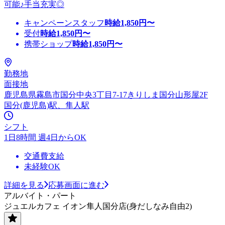
可能♪手当充実◎
キャンペーンスタッフ
時給
1,850
円〜
受付
時給
1,850
円〜
携帯ショップ
時給
1,850
円〜
勤務地
面接地
鹿児島県霧島市国分中央3丁目7-17きりしま国分山形屋2F
国分(鹿児島)駅、隼人駅
シフト
1日8時間 週4日からOK
交通費支給
未経験OK
詳細を見る
応募画面に進む
アルバイト・パート
ジュエルカフェ イオン隼人国分店(身だしなみ自由2)