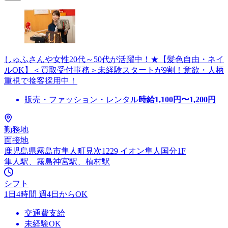
しゅふさんや女性20代～50代が活躍中！★【髪色自由・ネイ
ルOK】＜買取受付事務＞未経験スタートが9割！意欲・人柄
重視で接客採用中！
販売・ファッション・レンタル
時給
1,100
円〜
1,200
円
勤務地
面接地
鹿児島県霧島市隼人町見次1229 イオン隼人国分1F
隼人駅、霧島神宮駅、植村駅
シフト
1日4時間 週4日からOK
交通費支給
未経験OK