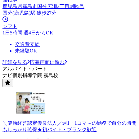
鹿児島県霧島市国分広瀬2丁目4番5号
国分(鹿児島)駅 徒歩27分
シフト
1日5時間 週4日からOK
交通費支給
未経験OK
詳細を見る
応募画面に進む
アルバイト・パート
ナビ個別指導学院 霧島校
＼健康経営認定優良法人／週1・1コマ～の勤務で自分の時間
もしっかり確保★初バイト・ブランク歓迎