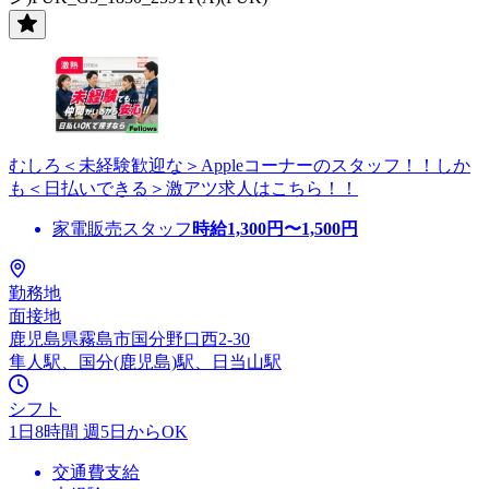
むしろ＜未経験歓迎な＞Appleコーナーのスタッフ！！しか
も＜日払いできる＞激アツ求人はこちら！！
家電販売スタッフ
時給
1,300
円〜
1,500
円
勤務地
面接地
鹿児島県霧島市国分野口西2-30
隼人駅、国分(鹿児島)駅、日当山駅
シフト
1日8時間 週5日からOK
交通費支給