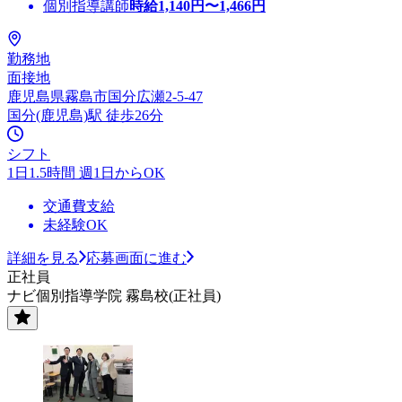
個別指導講師
時給
1,140
円〜
1,466
円
勤務地
面接地
鹿児島県霧島市国分広瀬2-5-47
国分(鹿児島)駅 徒歩26分
シフト
1日1.5時間 週1日からOK
交通費支給
未経験OK
詳細を見る
応募画面に進む
正社員
ナビ個別指導学院 霧島校(正社員)