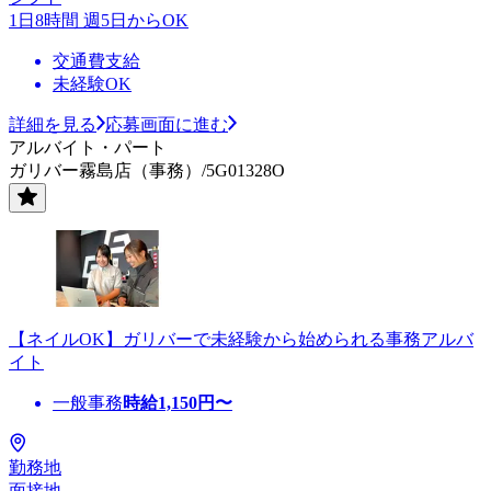
1日8時間 週5日からOK
交通費支給
未経験OK
詳細を見る
応募画面に進む
アルバイト・パート
ガリバー霧島店（事務）/5G01328O
【ネイルOK】ガリバーで未経験から始められる事務アルバ
イト
一般事務
時給
1,150
円〜
勤務地
面接地