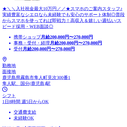
★＼＼入社祝金最大10万円／／★スマホのご案内スタッフ♪
実績豊富なシエロなら未経験でも安心のサポート体制◎普段
からスマホを使ってれば即戦力！高収入＆嬉しい週払い/ス
ピード採用・WEB面談◎
携帯ショップ
月給
200,000
円〜
270,000
円
事務・受付・経理
月給
200,000
円〜
270,000
円
受付
月給
200,000
円〜
270,000
円
勤務地
面接地
鹿児島県霧島市隼人町見次300番1
隼人駅、国分(鹿児島)駅
シフト
1日8時間 週5日からOK
交通費支給
未経験OK