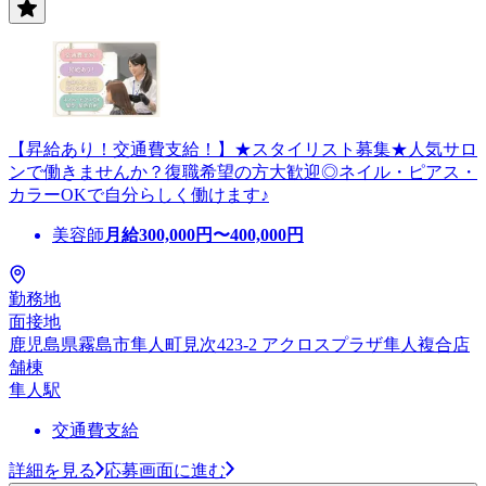
【昇給あり！交通費支給！】★スタイリスト募集★人気サロ
ンで働きませんか？復職希望の方大歓迎◎ネイル・ピアス・
カラーOKで自分らしく働けます♪
美容師
月給
300,000
円〜
400,000
円
勤務地
面接地
鹿児島県霧島市隼人町見次423-2 アクロスプラザ隼人複合店
舗棟
隼人駅
交通費支給
詳細を見る
応募画面に進む