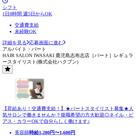
シフト
1日8時間 週5日からOK
交通費支給
未経験OK
詳細を見る
応募画面に進む
アルバイト・パート
HAIR SALON IWASAKI 鹿児島志布志店［パート］レギュラ
ースタイリスト(株式会社ハクブン)
【昇給あり！交通費支給！】★パートスタイリスト募集★人
気サロンで働きませんか？復職希望の方大歓迎◎ネイル・ピ
アス・カラーOKで自分らしく働けます♪
美容師
時給
1,200
円〜
1,600
円