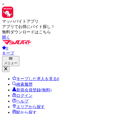
×
マッハバイトアプリ
アプリでお得にバイト探し！
無料ダウンロードはこちら
開く
0
キープ
メニュー
キープした求人を見る
0
検索履歴
新規会員登録(無料)
ログイン
ヘルプ
エリアから探す
駅から探す