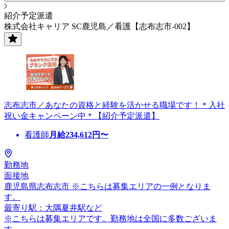
紹介予定派遣
株式会社キャリア SC鹿児島／看護【志布志市-002】
志布志市／あなたの資格と経験を活かせる職場です！＊入社
祝い金キャンペーン中＊【紹介予定派遣】
看護師
月給
234,612
円〜
勤務地
面接地
鹿児島県志布志市 ※こちらは募集エリアの一例となりま
す。
最寄り駅：大隅夏井駅など
※こちらは募集エリアです。勤務地は全国に多数ございま