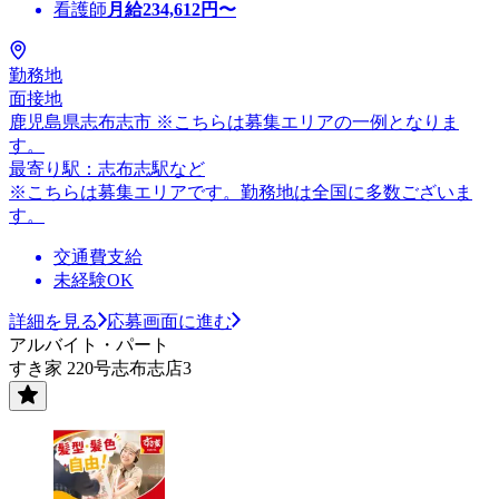
看護師
月給
234,612
円〜
勤務地
面接地
鹿児島県志布志市 ※こちらは募集エリアの一例となりま
す。
最寄り駅：志布志駅など
※こちらは募集エリアです。勤務地は全国に多数ございま
す。
交通費支給
未経験OK
詳細を見る
応募画面に進む
アルバイト・パート
すき家 220号志布志店3