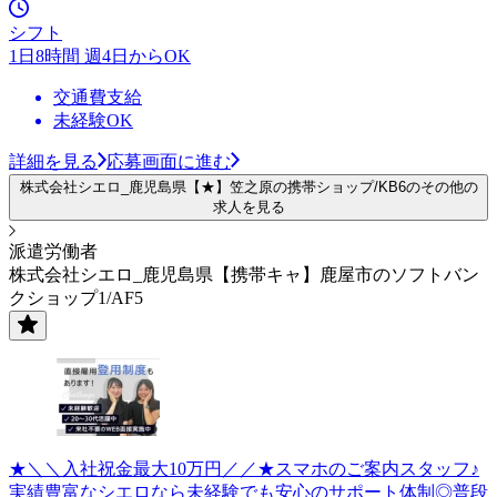
シフト
1日8時間 週4日からOK
交通費支給
未経験OK
詳細を見る
応募画面に進む
株式会社シエロ_鹿児島県【★】笠之原の携帯ショップ/KB6のその他の
求人を見る
派遣労働者
株式会社シエロ_鹿児島県【携帯キャ】鹿屋市のソフトバン
クショップ1/AF5
★＼＼入社祝金最大10万円／／★スマホのご案内スタッフ♪
実績豊富なシエロなら未経験でも安心のサポート体制◎普段