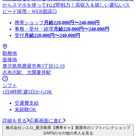
からスマホを使ってれば即戦力！高収入＆嬉しい週払い/ス
ピード採用・WEB面談◎
携帯ショップ
月給
220,000
円〜
240,000
円
事務・受付・経理
月給
220,000
円〜
240,000
円
受付
月給
220,000
円〜
240,000
円
勤務地
面接地
鹿児島県鹿屋市寿3丁目12-19
志布志駅、大隅夏井駅
シフト
1日8時間 週5日からOK
交通費支給
未経験OK
詳細を見る
応募画面に進む
株式会社シエロ_鹿児島県【携帯キャ】鹿屋市のソフトバンクショップ
1/AF5のその他の求人を見る