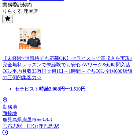
業務委託契約
りらくる 鹿屋店
【未経験×無資格でも応募OK】セラピストで高収入を実現♪
完全無料レッスンで未経験でも安心♪Wワーク&短時間入店
OK♪平均月収33万円☆週1日～1時間～でもOK♪全国600店舗
の圧倒的集客力☆
セラピスト
時給
2,088
円〜
3,510
円
勤務地
面接地
鹿児島県鹿屋市寿3-8-3
志布志駅、国分(鹿児島)駅