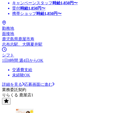
キャンペーンスタッフ
時給
1,850
円〜
受付
時給
1,850
円〜
携帯ショップ
時給
1,850
円〜
勤務地
面接地
鹿児島県鹿屋市寿
志布志駅、大隅夏井駅
シフト
1日8時間 週4日からOK
交通費支給
未経験OK
詳細を見る
応募画面に進む
業務委託契約
りらくる 鹿屋店1