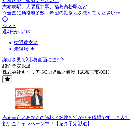
原稿内をご確認ください。
志布志駅、大隅夏井駅、福島高松駅など
☆全国に勤務地多数！希望の勤務地を教えてください☆
シフト
週4日からOK
交通費支給
未経験OK
詳細を見る
応募画面に進む
紹介予定派遣
株式会社キャリア SC鹿児島／看護【志布志市-001】
志布志市／あなたの資格と経験を活かせる職場です！＊入社
祝い金キャンペーン中＊【紹介予定派遣】