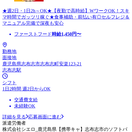
★週2日・1日2h～OK★【夜勤で高時給】WワークOK！スキ
マ時間でガッツリ稼ぐ★食事補助・前払い有◎セルフレジ＆
マニュアル完備で深夜も安心
ファーストフード
時給
1,450
円〜
勤務地
面接地
鹿児島県志布志市志布志町安楽123-21
志布志駅
シフト
1日2時間 週2日からOK
交通費支給
未経験OK
詳細を見る
応募画面に進む
派遣労働者
株式会社シエロ_鹿児島県【携帯キャ】志布志市のソフトバ