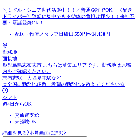
＼ミドル・シニア世代活躍中！！／普通免許でOK！《配送
ドライバー》運転に集中できる◎体の負担は極少！！来社不
要・電話登録OK！
配送・物流スタッフ
日給
11,550
円〜
14,438
円
勤務地
面接地
鹿児島県志布志市 こちらは募集エリアです。勤務地は原稿
内をご確認ください。
志布志駅、大隅夏井駅など
☆全国に勤務地多数！希望の勤務地を教えてください☆
シフト
週4日からOK
交通費支給
未経験OK
詳細を見る
応募画面に進む