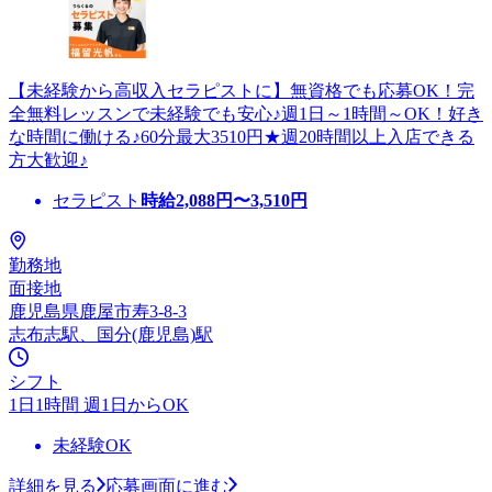
【未経験から高収入セラピストに】無資格でも応募OK！完
全無料レッスンで未経験でも安心♪週1日～1時間～OK！好き
な時間に働ける♪60分最大3510円★週20時間以上入店できる
方大歓迎♪
セラピスト
時給
2,088
円〜
3,510
円
勤務地
面接地
鹿児島県鹿屋市寿3-8-3
志布志駅、国分(鹿児島)駅
シフト
1日1時間 週1日からOK
未経験OK
詳細を見る
応募画面に進む