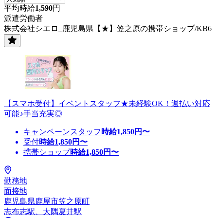
平均時給
1,590
円
派遣労働者
株式会社シエロ_鹿児島県【★】笠之原の携帯ショップ/KB6
【スマホ受付】イベントスタッフ★未経験OK！週払い対応
可能♪手当充実◎
キャンペーンスタッフ
時給
1,850
円〜
受付
時給
1,850
円〜
携帯ショップ
時給
1,850
円〜
勤務地
面接地
鹿児島県鹿屋市笠之原町
志布志駅、大隅夏井駅