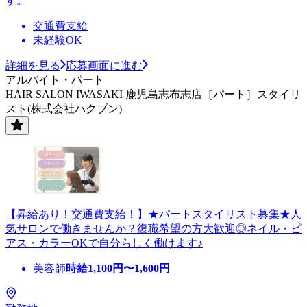
す。
交通費支給
未経験OK
詳細を見る
応募画面に進む
アルバイト・パート
HAIR SALON IWASAKI 鹿児島志布志店［パート］スタイリ
スト(株式会社ハクブン)
【昇給あり！交通費支給！】★パートスタイリスト募集★人
気サロンで働きませんか？復職希望の方大歓迎◎ネイル・ピ
アス・カラーOKで自分らしく働けます♪
美容師
時給
1,100
円〜
1,600
円