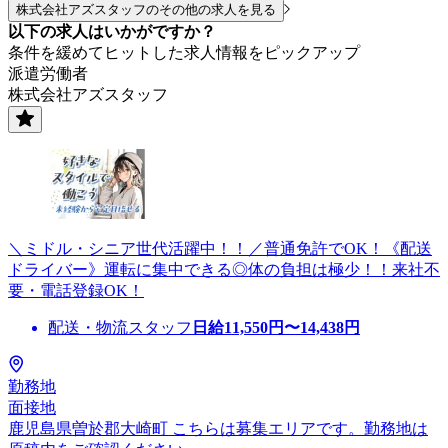
株式会社アズスタッフのその他の求人を見る
以下の求人はいかがですか？
条件を緩めてヒットした求人情報をピックアップ
派遣労働者
株式会社アズスタッフ
＼ミドル・シニア世代活躍中！！／普通免許でOK！《配送
ドライバー》運転に集中できる◎体の負担は極少！！来社不
要・電話登録OK！
配送・物流スタッフ
日給
11,550
円〜
14,438
円
勤務地
面接地
鹿児島県曽於郡大崎町 こちらは募集エリアです。勤務地は