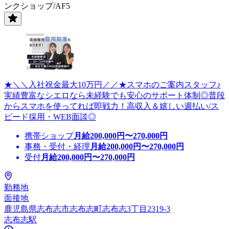
ンクショップ/AF5
★＼＼入社祝金最大10万円／／★スマホのご案内スタッフ♪
実績豊富なシエロなら未経験でも安心のサポート体制◎普段
からスマホを使ってれば即戦力！高収入＆嬉しい週払い/ス
ピード採用・WEB面談◎
携帯ショップ
月給
200,000
円〜
270,000
円
事務・受付・経理
月給
200,000
円〜
270,000
円
受付
月給
200,000
円〜
270,000
円
勤務地
面接地
鹿児島県志布志市志布志町志布志3丁目2319-3
志布志駅