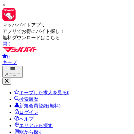
×
マッハバイトアプリ
アプリでお得にバイト探し！
無料ダウンロードはこちら
開く
0
キープ
メニュー
キープした求人を見る
0
検索履歴
新規会員登録(無料)
ログイン
ヘルプ
エリアから探す
駅から探す