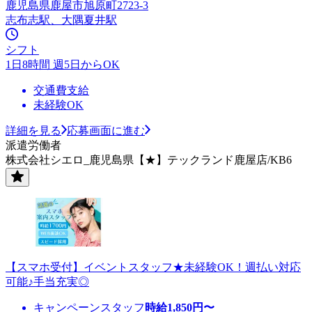
鹿児島県鹿屋市旭原町2723-3
志布志駅、大隅夏井駅
シフト
1日8時間 週5日からOK
交通費支給
未経験OK
詳細を見る
応募画面に進む
派遣労働者
株式会社シエロ_鹿児島県【★】テックランド鹿屋店/KB6
【スマホ受付】イベントスタッフ★未経験OK！週払い対応
可能♪手当充実◎
キャンペーンスタッフ
時給
1,850
円〜