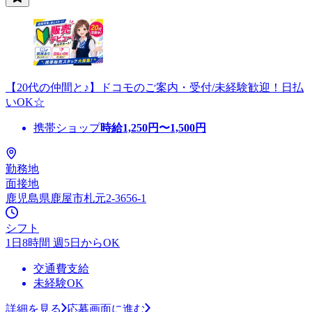
【20代の仲間と♪】ドコモのご案内・受付/未経験歓迎！日払
いOK☆
携帯ショップ
時給
1,250
円〜
1,500
円
勤務地
面接地
鹿児島県鹿屋市札元2-3656-1
シフト
1日8時間 週5日からOK
交通費支給
未経験OK
詳細を見る
応募画面に進む