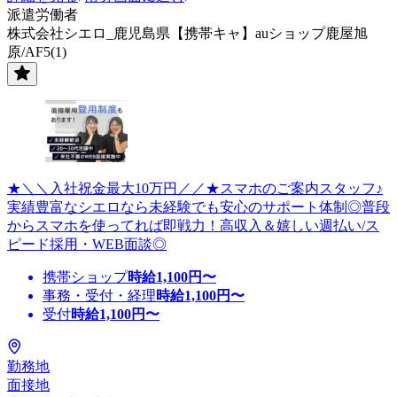
派遣労働者
株式会社シエロ_鹿児島県【携帯キャ】auショップ鹿屋旭
原/AF5(1)
★＼＼入社祝金最大10万円／／★スマホのご案内スタッフ♪
実績豊富なシエロなら未経験でも安心のサポート体制◎普段
からスマホを使ってれば即戦力！高収入＆嬉しい週払い/ス
ピード採用・WEB面談◎
携帯ショップ
時給
1,100
円〜
事務・受付・経理
時給
1,100
円〜
受付
時給
1,100
円〜
勤務地
面接地