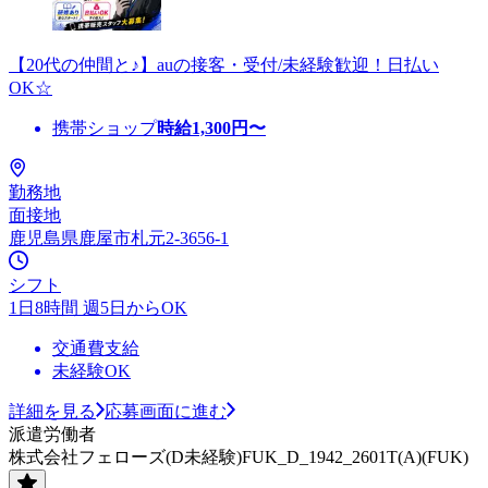
【20代の仲間と♪】auの接客・受付/未経験歓迎！日払い
OK☆
携帯ショップ
時給
1,300
円〜
勤務地
面接地
鹿児島県鹿屋市札元2-3656-1
シフト
1日8時間 週5日からOK
交通費支給
未経験OK
詳細を見る
応募画面に進む
派遣労働者
株式会社フェローズ(D未経験)FUK_D_1942_2601T(A)(FUK)