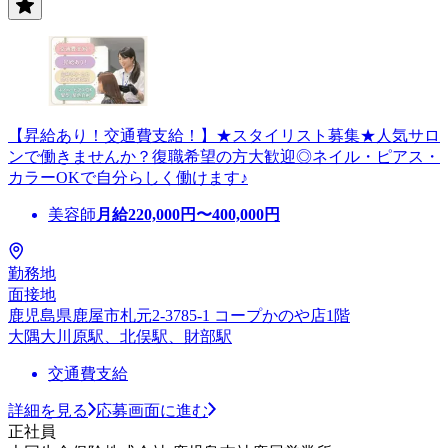
【昇給あり！交通費支給！】★スタイリスト募集★人気サロ
ンで働きませんか？復職希望の方大歓迎◎ネイル・ピアス・
カラーOKで自分らしく働けます♪
美容師
月給
220,000
円〜
400,000
円
勤務地
面接地
鹿児島県鹿屋市札元2-3785-1 コープかのや店1階
大隅大川原駅、北俣駅、財部駅
交通費支給
詳細を見る
応募画面に進む
正社員