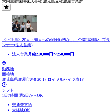
大同生命保険株式会社 鹿児島支社鹿屋営業所
《正社員》友人・知人への保険勧誘なし！企業福利厚生プラ
ンナー(法人営業)
法人営業
月給
210,000
円〜
250,000
円
勤務地
面接地
鹿児島県鹿屋市寿8-20-17 ロイヤルハイツ寿1F
シフト
1日7時間 週5日からOK
交通費支給
未経験OK