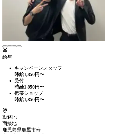
給与
キャンペーンスタッフ
時給
1,850
円〜
受付
時給
1,850
円〜
携帯ショップ
時給
1,850
円〜
勤務地
面接地
鹿児島県鹿屋市寿