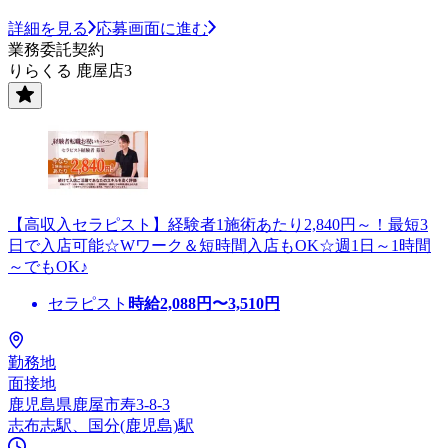
詳細を見る
応募画面に進む
業務委託契約
りらくる 鹿屋店3
【高収入セラピスト】経験者1施術あたり2,840円～！最短3
日で入店可能☆Wワーク＆短時間入店もOK☆週1日～1時間
～でもOK♪
セラピスト
時給
2,088
円〜
3,510
円
勤務地
面接地
鹿児島県鹿屋市寿3-8-3
志布志駅、国分(鹿児島)駅