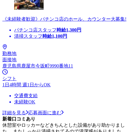
《未経験者歓迎》パチンコ店のホール、カウンター大募集!
パチンコ店スタッフ
時給
1,300
円
清掃スタッフ
時給
1,100
円
勤務地
面接地
鹿児島県鹿屋市今坂町9990番地11
シフト
1日4時間 週1日からOK
交通費支給
未経験OK
詳細を見る
応募画面に進む
新着口コミあり
休憩室やロッカーなどきちんとした設備があり助かりまし
た。 またしっかり清掃されてるので清潔感がありました。