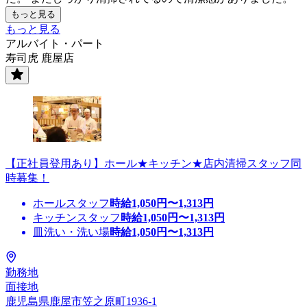
もっと見る
もっと見る
アルバイト・パート
寿司虎 鹿屋店
【正社員登用あり】ホール★キッチン★店内清掃スタッフ同
時募集！
ホールスタッフ
時給
1,050
円〜
1,313
円
キッチンスタッフ
時給
1,050
円〜
1,313
円
皿洗い・洗い場
時給
1,050
円〜
1,313
円
勤務地
面接地
鹿児島県鹿屋市笠之原町1936-1