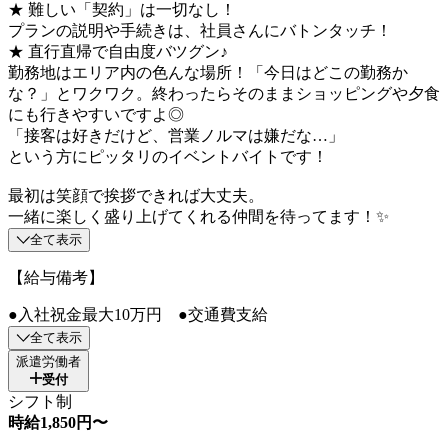
★ 難しい「契約」は一切なし！
プランの説明や手続きは、社員さんにバトンタッチ！
★ 直行直帰で自由度バツグン♪
勤務地はエリア内の色んな場所！「今日はどこの勤務か
な？」とワクワク。終わったらそのままショッピングや夕食
にも行きやすいですよ◎
「接客は好きだけど、営業ノルマは嫌だな…」
という方にピッタリのイベントバイトです！
最初は笑顔で挨拶できれば大丈夫。
一緒に楽しく盛り上げてくれる仲間を待ってます！✨
全て表示
【給与備考】
●入社祝金最大10万円 ●交通費支給
全て表示
派遣労働者
受付
シフト制
時給1,850円〜