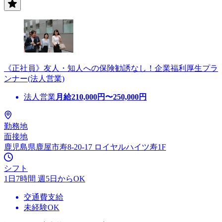
《正社員》友人・知人への保険勧誘なし！企業福利厚生プラ
ンナー(法人営業)
法人営業
月給
210,000
円〜
250,000
円
勤務地
面接地
鹿児島県鹿屋市寿8-20-17 ロイヤルハイツ寿1F
シフト
1日7時間 週5日からOK
交通費支給
未経験OK