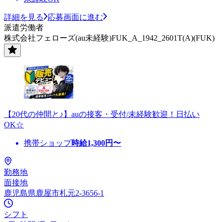
詳細を見る
応募画面に進む
派遣労働者
株式会社フェローズ(au未経験)FUK_A_1942_2601T(A)(FUK)
【20代の仲間と♪】auの接客・受付/未経験歓迎！日払い
OK☆
携帯ショップ
時給
1,300
円〜
勤務地
面接地
鹿児島県鹿屋市札元2-3656-1
シフト