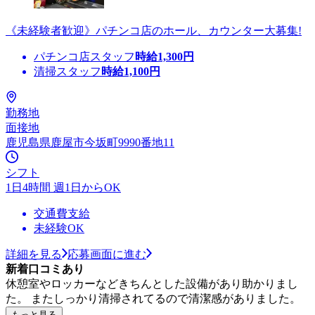
《未経験者歓迎》パチンコ店のホール、カウンター大募集!
パチンコ店スタッフ
時給
1,300
円
清掃スタッフ
時給
1,100
円
勤務地
面接地
鹿児島県鹿屋市今坂町9990番地11
シフト
1日4時間 週1日からOK
交通費支給
未経験OK
詳細を見る
応募画面に進む
新着口コミあり
休憩室やロッカーなどきちんとした設備があり助かりまし
た。 またしっかり清掃されてるので清潔感がありました。
もっと見る