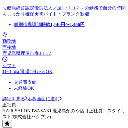
＼健康経営認定優良法人／週1・1コマ～の勤務で自分の時間
もしっかり確保★初バイト・ブランク歓迎
個別指導講師
時給
1,140
円〜
1,466
円
勤務地
面接地
鹿児島県鹿屋市寿3-1-32
シフト
1日1.5時間 週1日からOK
交通費支給
未経験OK
詳細を見る
応募画面に進む
正社員
HAIR SALON IWASAKI 鹿児島かのや店［正社員］スタイリ
スト(株式会社ハクブン)