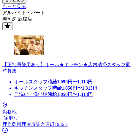
もっと見る
アルバイト・パート
寿司虎 鹿屋店
【正社員登用あり】ホール★キッチン★店内清掃スタッフ同
時募集！
ホールスタッフ
時給
1,050
円〜
1,313
円
キッチンスタッフ
時給
1,050
円〜
1,313
円
皿洗い・洗い場
時給
1,050
円〜
1,313
円
勤務地
面接地
鹿児島県鹿屋市笠之原町1936-1