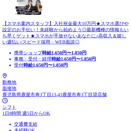
【スマホ案内スタッフ】入社祝金最大10万円★スマホ選びや
設定のお手伝い！未経験から始めよう◎最新機種の情報もい
ち早くゲット★スマホが手放せないあなたに♪高収入＆嬉し
い週払い/スピード採用・WEB面談◎
携帯ショップ
時給
1,650
円〜
1,850
円
事務・受付・経理
時給
1,650
円〜
1,850
円
受付
時給
1,650
円〜
1,850
円
勤務地
面接地
鹿児島県鹿屋市寿3丁目13-43鹿屋市寿3丁目貸店舗
シフト
1日8時間 週5日からOK
交通費支給
未経験OK