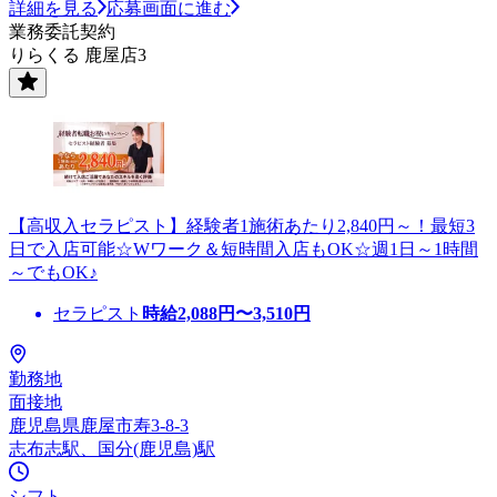
詳細を見る
応募画面に進む
業務委託契約
りらくる 鹿屋店3
【高収入セラピスト】経験者1施術あたり2,840円～！最短3
日で入店可能☆Wワーク＆短時間入店もOK☆週1日～1時間
～でもOK♪
セラピスト
時給
2,088
円〜
3,510
円
勤務地
面接地
鹿児島県鹿屋市寿3-8-3
志布志駅、国分(鹿児島)駅
シフト