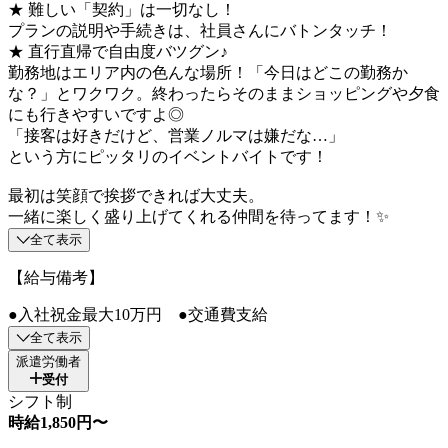
★ 難しい「契約」は一切なし！
プランの説明や手続きは、社員さんにバトンタッチ！
★ 直行直帰で自由度バツグン♪
勤務地はエリア内の色んな場所！「今日はどこの勤務か
な？」とワクワク。終わったらそのままショッピングや夕食
にも行きやすいですよ◎
「接客は好きだけど、営業ノルマは嫌だな…」
という方にピッタリのイベントバイトです！
最初は笑顔で挨拶できれば大丈夫。
一緒に楽しく盛り上げてくれる仲間を待ってます！✨
全て表示
【給与備考】
●入社祝金最大10万円 ●交通費支給
全て表示
派遣労働者
受付
シフト制
時給1,850円〜