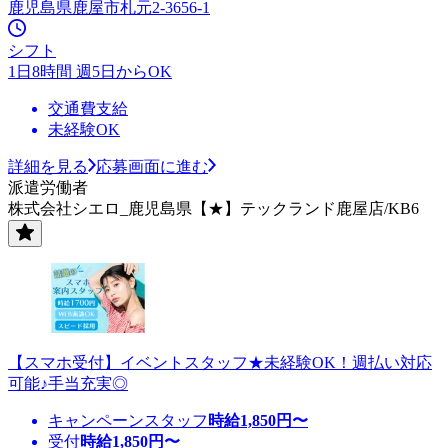
鹿児島県鹿屋市札元2-3656-1
シフト
1日8時間 週5日からOK
交通費支給
未経験OK
詳細を見る
応募画面に進む
派遣労働者
株式会社シエロ_鹿児島県【★】テックランド鹿屋店/KB6
【スマホ受付】イベントスタッフ★未経験OK！週払い対応
可能♪手当充実◎
キャンペーンスタッフ
時給
1,850
円〜
受付
時給
1,850
円〜