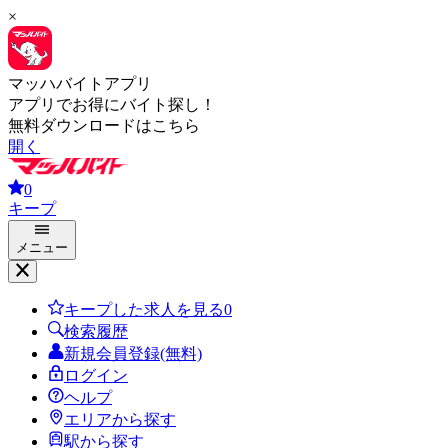
×
マッハバイトアプリ
アプリでお得にバイト探し！
無料ダウンロードはこちら
開く
0
キープ
メニュー
キープした求人を見る
0
検索履歴
新規会員登録(無料)
ログイン
ヘルプ
エリアから探す
駅から探す