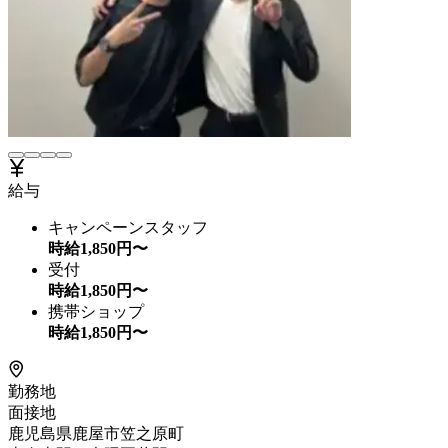
給与
キャンペーンスタッフ
時給
1,850
円〜
受付
時給
1,850
円〜
携帯ショップ
時給
1,850
円〜
勤務地
面接地
鹿児島県鹿屋市笠之原町