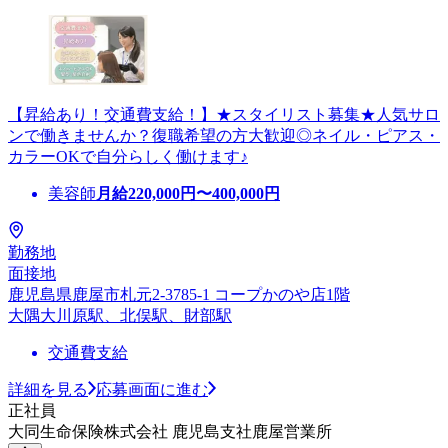
【昇給あり！交通費支給！】★スタイリスト募集★人気サロ
ンで働きませんか？復職希望の方大歓迎◎ネイル・ピアス・
カラーOKで自分らしく働けます♪
美容師
月給
220,000
円〜
400,000
円
勤務地
面接地
鹿児島県鹿屋市札元2-3785-1 コープかのや店1階
大隅大川原駅、北俣駅、財部駅
交通費支給
詳細を見る
応募画面に進む
正社員
大同生命保険株式会社 鹿児島支社鹿屋営業所