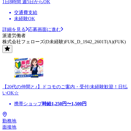
1日8時間 週5日からOK
交通費支給
未経験OK
詳細を見る
応募画面に進む
派遣労働者
株式会社フェローズ(D未経験)FUK_D_1942_2601T(A)(FUK)
【20代の仲間と♪】ドコモのご案内・受付/未経験歓迎！日払
いOK☆
携帯ショップ
時給
1,250
円〜
1,500
円
勤務地
面接地