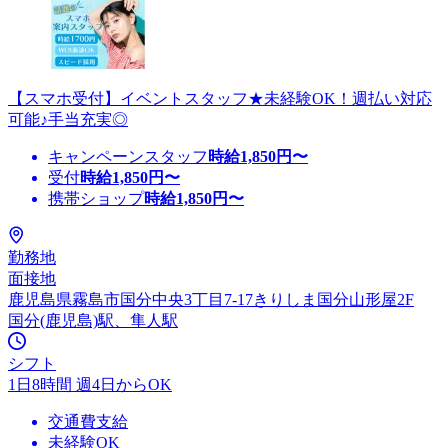
【スマホ受付】イベントスタッフ★未経験OK！週払い対応
可能♪手当充実◎
キャンペーンスタッフ
時給
1,850
円〜
受付
時給
1,850
円〜
携帯ショップ
時給
1,850
円〜
勤務地
面接地
鹿児島県霧島市国分中央3丁目7-17きりしま国分山形屋2F
国分(鹿児島)駅、隼人駅
シフト
1日8時間 週4日からOK
交通費支給
未経験OK