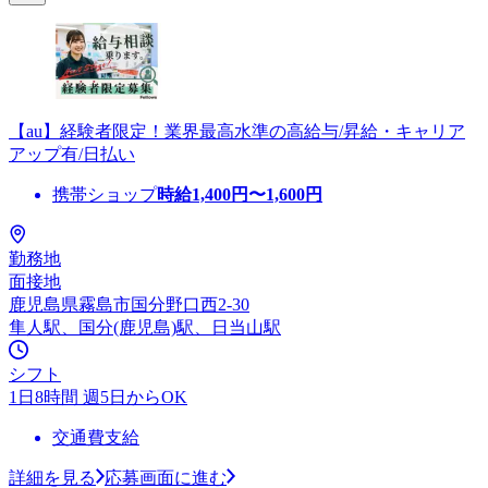
【au】経験者限定！業界最高水準の高給与/昇給・キャリア
アップ有/日払い
携帯ショップ
時給
1,400
円〜
1,600
円
勤務地
面接地
鹿児島県霧島市国分野口西2-30
隼人駅、国分(鹿児島)駅、日当山駅
シフト
1日8時間 週5日からOK
交通費支給
詳細を見る
応募画面に進む