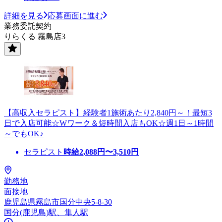
詳細を見る
応募画面に進む
業務委託契約
りらくる 霧島店3
【高収入セラピスト】経験者1施術あたり2,840円～！最短3
日で入店可能☆Wワーク＆短時間入店もOK☆週1日～1時間
～でもOK♪
セラピスト
時給
2,088
円〜
3,510
円
勤務地
面接地
鹿児島県霧島市国分中央5-8-30
国分(鹿児島)駅、隼人駅