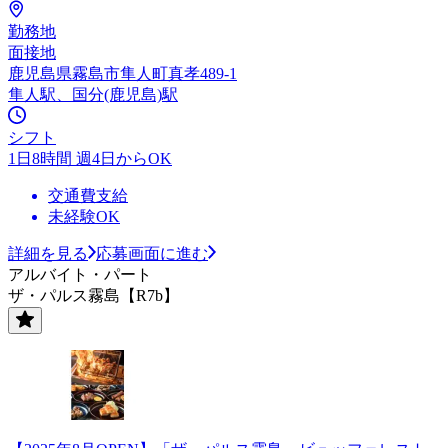
勤務地
面接地
鹿児島県霧島市隼人町真孝489-1
隼人駅、国分(鹿児島)駅
シフト
1日8時間 週4日からOK
交通費支給
未経験OK
詳細を見る
応募画面に進む
アルバイト・パート
ザ・パルス霧島【R7b】