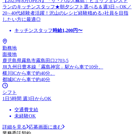
【2025年8月OPEN】「ザ・パルス霧島」ビュッフェレスト
ランのキッチンスタッフ★朝夕シフト選べる＆週3日～OK／
20∼40代経験者活躍！沢山のレシピ経験積める♪社員を目指
したい方に最適◎
キッチンスタッフ
時給
1,200
円〜
勤務地
面接地
鹿児島県霧島市霧島田口2703-5
JR九州日豊本線「霧島神宮」駅から車で10分、
横川ICから車で約40分、
都城ICから車で約40分
シフト
1日5時間 週3日からOK
交通費支給
未経験OK
詳細を見る
応募画面に進む
業務委託契約