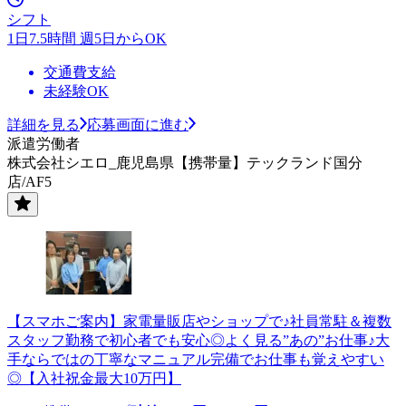
シフト
1日7.5時間 週5日からOK
交通費支給
未経験OK
詳細を見る
応募画面に進む
派遣労働者
株式会社シエロ_鹿児島県【携帯量】テックランド国分
店/AF5
【スマホご案内】家電量販店やショップで♪社員常駐＆複数
スタッフ勤務で初心者でも安心◎よく見る”あの”お仕事♪大
手ならではの丁寧なマニュアル完備でお仕事も覚えやすい
◎【入社祝金最大10万円】