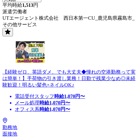
平均時給
1,513
円
派遣労働者
UTエージェント株式会社 西日本第一CU_鹿児島県霧島市_
その他サービス
【経験ゼロ、英語ダメ、でも大丈夫◆憧れの空港勤務って実
は簡単！】手荷物の引き渡し業務！日勤で残業少なめ◎未経
験歓迎！明るい髪色×ネイルOK♪
電話受付スタッフ
時給
1,070
円〜
メール処理
時給
1,070
円〜
オフィス系
時給
1,070
円〜
勤務地
面接地