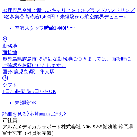
≪鹿児島空港で新しいキャリアを！≫グランドハンドリング
3名募集◎高時給1,400円！未経験から航空業界デビュー♪
空港スタッフ
時給
1,400
円〜
勤務地
面接地
鹿児島県霧島市 ※詳細な勤務地につきましては、面接時に
ご確認をお願いいたします。
国分(鹿児島)駅、隼人駅
シフト
1日7.5時間 週5日からOK
未経験OK
詳細を見る
応募画面に進む
正社員
アルムメディカルサポート株式会社 A06_92※勤務地:静岡県
富士宮市（社員寮完備）