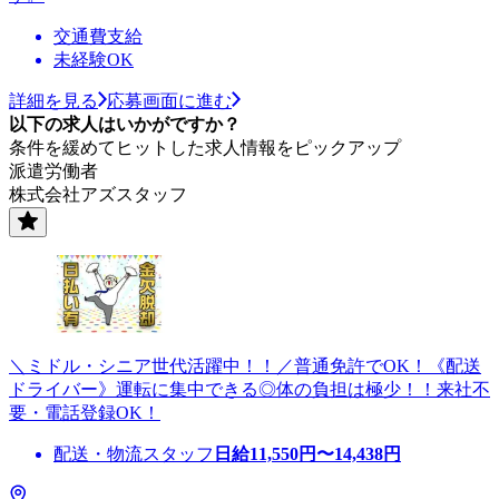
交通費支給
未経験OK
詳細を見る
応募画面に進む
以下の求人はいかがですか？
条件を緩めてヒットした求人情報をピックアップ
派遣労働者
株式会社アズスタッフ
＼ミドル・シニア世代活躍中！！／普通免許でOK！《配送
ドライバー》運転に集中できる◎体の負担は極少！！来社不
要・電話登録OK！
配送・物流スタッフ
日給
11,550
円〜
14,438
円