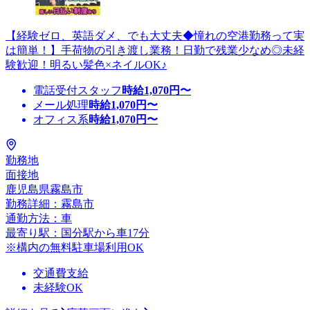
【経験ゼロ、英語ダメ、でも大丈夫◆憧れの空港勤務って実
は簡単！】手荷物の引き渡し業務！日勤で残業少なめ◎未経
験歓迎！明るい髪色×ネイルOK♪
電話受付スタッフ
時給
1,070
円〜
メール処理
時給
1,070
円〜
オフィス系
時給
1,070
円〜
勤務地
面接地
鹿児島県霧島市
勤務詳細：霧島市
通勤方法：車
最寄り駅：国分駅から車17分
※構内の無料駐車場利用OK
交通費支給
未経験OK