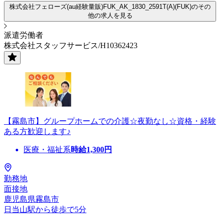
株式会社フェローズ(au経験量販)FUK_AK_1830_2591T(A)(FUK)のその
他の求人を見る
派遣労働者
株式会社スタッフサービス/H10362423
【霧島市】グループホームでの介護☆夜勤なし☆資格・経験
ある方歓迎します♪
医療・福祉系
時給
1,300
円
勤務地
面接地
鹿児島県霧島市
日当山駅から徒歩で5分