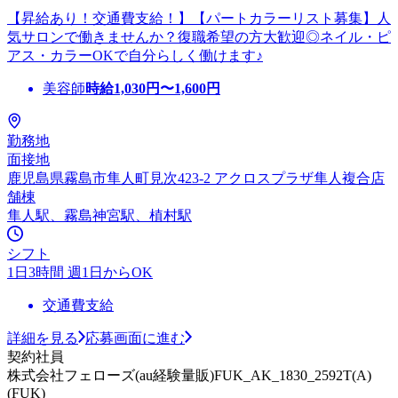
【昇給あり！交通費支給！】【パートカラーリスト募集】人
気サロンで働きませんか？復職希望の方大歓迎◎ネイル・ピ
アス・カラーOKで自分らしく働けます♪
美容師
時給
1,030
円〜
1,600
円
勤務地
面接地
鹿児島県霧島市隼人町見次423-2 アクロスプラザ隼人複合店
舗棟
隼人駅、霧島神宮駅、植村駅
シフト
1日3時間 週1日からOK
交通費支給
詳細を見る
応募画面に進む
契約社員
株式会社フェローズ(au経験量販)FUK_AK_1830_2592T(A)
(FUK)