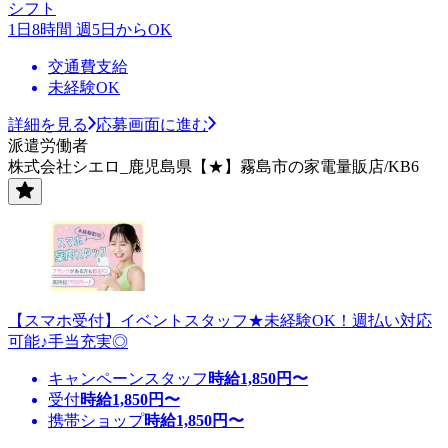
シフト
1日8時間 週5日からOK
交通費支給
未経験OK
詳細を見る
応募画面に進む
派遣労働者
株式会社シエロ_鹿児島県【★】霧島市の家電量販店/KB6
【スマホ受付】イベントスタッフ★未経験OK！週払い対応
可能♪手当充実◎
キャンペーンスタッフ
時給
1,850
円〜
受付
時給
1,850
円〜
携帯ショップ
時給
1,850
円〜