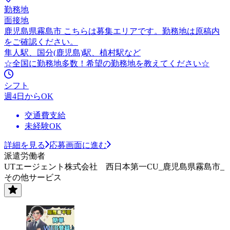
勤務地
面接地
鹿児島県霧島市 こちらは募集エリアです。勤務地は原稿内
をご確認ください。
隼人駅、国分(鹿児島)駅、植村駅など
☆全国に勤務地多数！希望の勤務地を教えてください☆
シフト
週4日からOK
交通費支給
未経験OK
詳細を見る
応募画面に進む
派遣労働者
UTエージェント株式会社 西日本第一CU_鹿児島県霧島市_
その他サービス