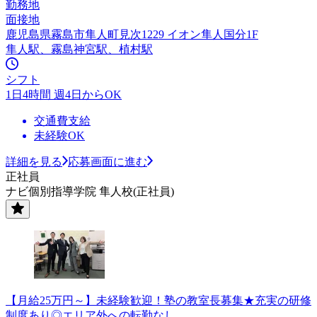
勤務地
面接地
鹿児島県霧島市隼人町見次1229 イオン隼人国分1F
隼人駅、霧島神宮駅、植村駅
シフト
1日4時間 週4日からOK
交通費支給
未経験OK
詳細を見る
応募画面に進む
正社員
ナビ個別指導学院 隼人校(正社員)
【月給25万円～】未経験歓迎！塾の教室長募集★充実の研修
制度あり◎エリア外への転勤なし