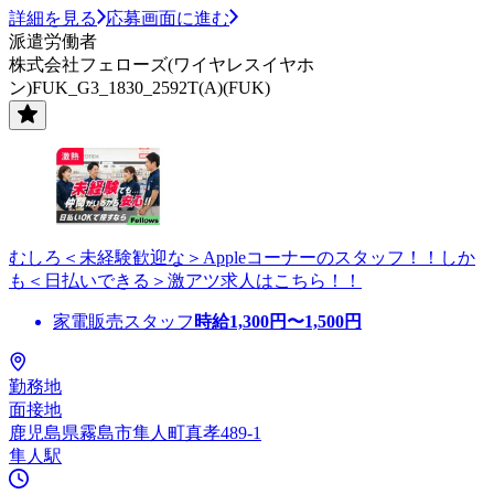
詳細を見る
応募画面に進む
派遣労働者
株式会社フェローズ(ワイヤレスイヤホ
ン)FUK_G3_1830_2592T(A)(FUK)
むしろ＜未経験歓迎な＞Appleコーナーのスタッフ！！しか
も＜日払いできる＞激アツ求人はこちら！！
家電販売スタッフ
時給
1,300
円〜
1,500
円
勤務地
面接地
鹿児島県霧島市隼人町真孝489-1
隼人駅