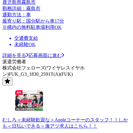
鹿児島県霧島市
勤務詳細：霧島市
通勤方法：車
最寄り駅：国分駅から車17分
※構内の無料駐車場利用OK
交通費支給
未経験OK
詳細を見る
応募画面に進む
派遣労働者
株式会社フェローズ(ワイヤレスイヤホ
ン)FUK_G3_1830_2591T(A)(FUK)
むしろ＜未経験歓迎な＞Appleコーナーのスタッフ！！しか
も＜日払いできる＞激アツ求人はこちら！！