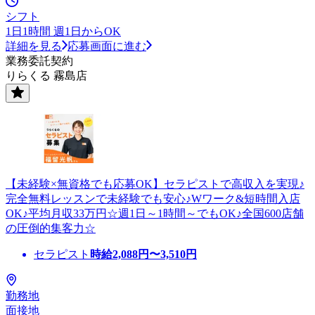
シフト
1日1時間 週1日からOK
詳細を見る
応募画面に進む
業務委託契約
りらくる 霧島店
【未経験×無資格でも応募OK】セラピストで高収入を実現♪
完全無料レッスンで未経験でも安心♪Wワーク&短時間入店
OK♪平均月収33万円☆週1日～1時間～でもOK♪全国600店舗
の圧倒的集客力☆
セラピスト
時給
2,088
円〜
3,510
円
勤務地
面接地