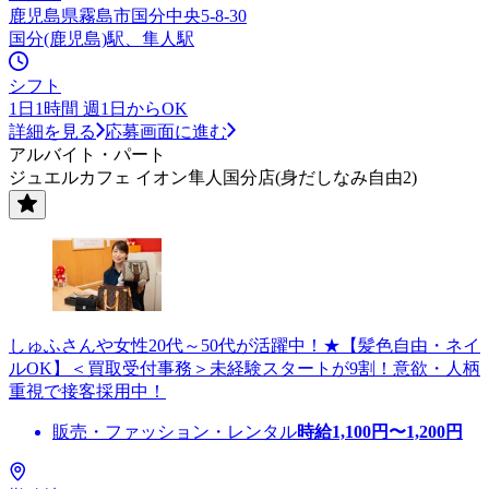
鹿児島県霧島市国分中央5-8-30
国分(鹿児島)駅、隼人駅
シフト
1日1時間 週1日からOK
詳細を見る
応募画面に進む
アルバイト・パート
ジュエルカフェ イオン隼人国分店(身だしなみ自由2)
しゅふさんや女性20代～50代が活躍中！★【髪色自由・ネイ
ルOK】＜買取受付事務＞未経験スタートが9割！意欲・人柄
重視で接客採用中！
販売・ファッション・レンタル
時給
1,100
円〜
1,200
円