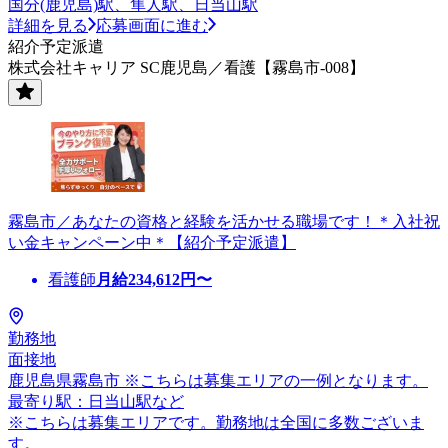
国分(鹿児島)駅、隼人駅、日当山駅
詳細を見る
応募画面に進む
紹介予定派遣
株式会社キャリア SC鹿児島／看護【霧島市-008】
霧島市／あなたの資格と経験を活かせる職場です！＊入社祝
い金キャンペーン中＊【紹介予定派遣】
看護師
月給
234,612
円〜
勤務地
面接地
鹿児島県霧島市 ※こちらは募集エリアの一例となります。
最寄り駅：日当山駅など
※こちらは募集エリアです。勤務地は全国に多数ございま
す。