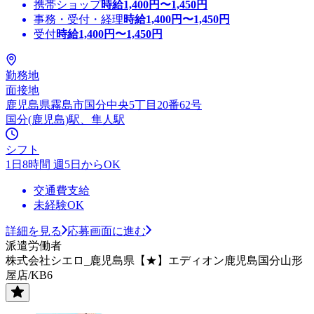
携帯ショップ
時給
1,400
円〜
1,450
円
事務・受付・経理
時給
1,400
円〜
1,450
円
受付
時給
1,400
円〜
1,450
円
勤務地
面接地
鹿児島県霧島市国分中央5丁目20番62号
国分(鹿児島)駅、隼人駅
シフト
1日8時間 週5日からOK
交通費支給
未経験OK
詳細を見る
応募画面に進む
派遣労働者
株式会社シエロ_鹿児島県【★】エディオン鹿児島国分山形
屋店/KB6