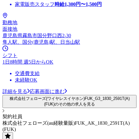
家電販売スタッフ
時給
1,300
円〜
1,500
円
勤務地
面接地
鹿児島県霧島市国分野口西2-30
隼人駅、国分(鹿児島)駅、日当山駅
シフト
1日8時間 週5日からOK
交通費支給
未経験OK
詳細を見る
応募画面に進む
株式会社フェローズ(ワイヤレスイヤホン)FUK_G3_1830_2591T(A)
(FUK)のその他の求人を見る
契約社員
株式会社フェローズ(au経験量販)FUK_AK_1830_2591T(A)
(FUK)