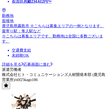
看護師
月給
234,612
円〜
勤務地
面接地
鹿児島県霧島市 ※こちらは募集エリアの一例となります。
最寄り駅：隼人駅など
※こちらは募集エリアです。勤務地は全国に多数ございま
す。
交通費支給
未経験OK
詳細を見る
応募画面に進む
派遣労働者
株式会社ヒト・コミュニケーションズ人材開発本部 (鹿児島
営業所)/s0f25kago186