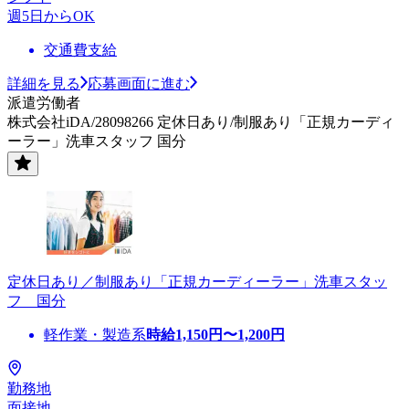
週5日からOK
交通費支給
詳細を見る
応募画面に進む
派遣労働者
株式会社iDA/28098266 定休日あり/制服あり「正規カーディ
ーラー」洗車スタッフ 国分
定休日あり／制服あり「正規カーディーラー」洗車スタッ
フ 国分
軽作業・製造系
時給
1,150
円〜
1,200
円
勤務地
面接地