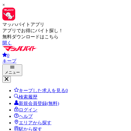
×
マッハバイトアプリ
アプリでお得にバイト探し！
無料ダウンロードはこちら
開く
0
キープ
メニュー
キープした求人を見る
0
検索履歴
新規会員登録(無料)
ログイン
ヘルプ
エリアから探す
駅から探す