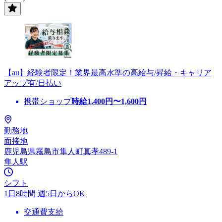
【au】経験者限定！業界最高水準の高給与/昇給・キャリア
アップ有/日払い
携帯ショップ
時給
1,400
円〜
1,600
円
勤務地
面接地
鹿児島県霧島市隼人町真孝489-1
隼人駅
シフト
1日8時間 週5日からOK
交通費支給