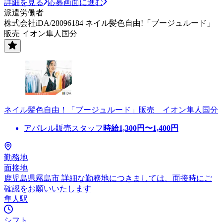
詳細を見る
応募画面に進む
派遣労働者
株式会社iDA/28096184 ネイル髪色自由!「ブージュルード」
販売 イオン隼人国分
ネイル髪色自由！「ブージュルード」販売 イオン隼人国分
アパレル販売スタッフ
時給
1,300
円〜
1,400
円
勤務地
面接地
鹿児島県霧島市 詳細な勤務地につきましては、面接時にご
確認をお願いいたします
隼人駅
シフト