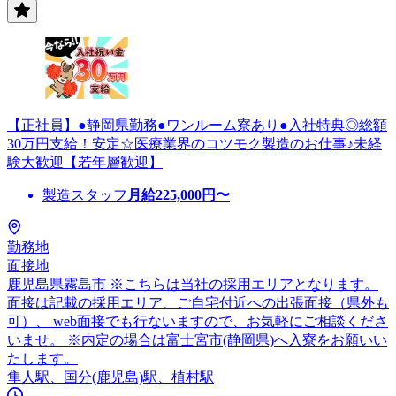
【正社員】●静岡県勤務●ワンルーム寮あり●入社特典◎総額
30万円支給！安定☆医療業界のコツモク製造のお仕事♪未経
験大歓迎【若年層歓迎】
製造スタッフ
月給
225,000
円〜
勤務地
面接地
鹿児島県霧島市 ※こちらは当社の採用エリアとなります。
面接は記載の採用エリア、ご自宅付近への出張面接（県外も
可）、 web面接でも行ないますので、お気軽にご相談くださ
いませ。 ※内定の場合は富士宮市(静岡県)へ入寮をお願いい
たします。
隼人駅、国分(鹿児島)駅、植村駅