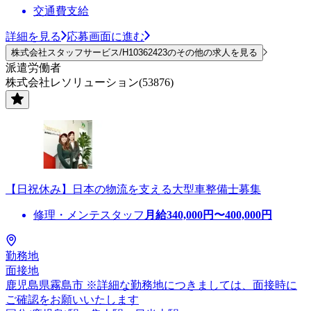
交通費支給
詳細を見る
応募画面に進む
株式会社スタッフサービス/H10362423のその他の求人を見る
派遣労働者
株式会社レソリューション(53876)
【日祝休み】日本の物流を支える大型車整備士募集
修理・メンテスタッフ
月給
340,000
円〜
400,000
円
勤務地
面接地
鹿児島県霧島市 ※詳細な勤務地につきましては、面接時に
ご確認をお願いいたします