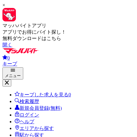
×
マッハバイトアプリ
アプリでお得にバイト探し！
無料ダウンロードはこちら
開く
0
キープ
メニュー
キープした求人を見る
0
検索履歴
新規会員登録(無料)
ログイン
ヘルプ
エリアから探す
駅から探す