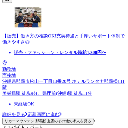
【販売】働き方の相談OK!充実待遇と手厚いサポート体制で
働きやすさ◎
販売・ファッション・レンタル
時給
1,300
円〜
勤務地
面接地
沖縄県那覇市松山一丁目13番20号 ホテルランタナ那覇松山1
階
美栄橋駅 徒歩9分、県庁前(沖縄)駅 徒歩11分
未経験OK
詳細を見る
応募画面に進む
リカーマウンテン 那覇松山店のその他の求人を見る
アルバイト・パート