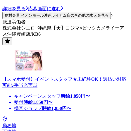
詳細を見る
応募画面に進む
島村楽器 イオンモール沖縄ライカム店のその他の求人を見る
派遣労働者
株式会社シエロ_沖縄県【★】コジマ×ビックカメライーア
ス沖縄豊崎店/KB6
【スマホ受付】イベントスタッフ★未経験OK！週払い対応
可能♪手当充実◎
キャンペーンスタッフ
時給
1,850
円〜
受付
時給
1,850
円〜
携帯ショップ
時給
1,850
円〜
勤務地