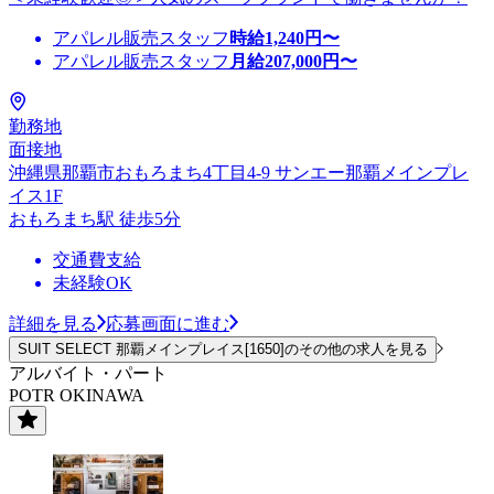
アパレル販売スタッフ
時給
1,240
円〜
アパレル販売スタッフ
月給
207,000
円〜
勤務地
面接地
沖縄県那覇市おもろまち4丁目4-9 サンエー那覇メインプレ
イス1F
おもろまち駅 徒歩5分
交通費支給
未経験OK
詳細を見る
応募画面に進む
SUIT SELECT 那覇メインプレイス[1650]のその他の求人を見る
アルバイト・パート
POTR OKINAWA