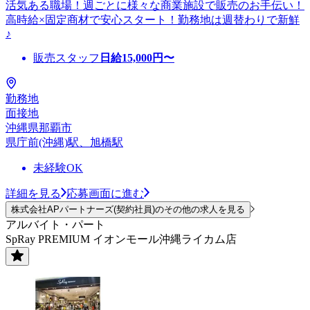
活気ある職場！週ごとに様々な商業施設で販売のお手伝い！
高時給×固定商材で安心スタート！勤務地は週替わりで新鮮
♪
販売スタッフ
日給
15,000
円〜
勤務地
面接地
沖縄県那覇市
県庁前(沖縄)駅、旭橋駅
未経験OK
詳細を見る
応募画面に進む
株式会社APパートナーズ(契約社員)のその他の求人を見る
アルバイト・パート
SpRay PREMIUM イオンモール沖縄ライカム店