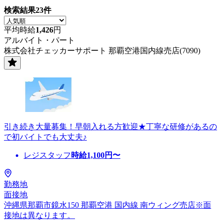
検索結果
23
件
平均時給
1,426
円
アルバイト・パート
株式会社チェッカーサポート 那覇空港国内線売店(7090)
引き続き大量募集！早朝入れる方歓迎★丁寧な研修があるの
で初バイトでも大丈夫♪
レジスタッフ
時給
1,100
円〜
勤務地
面接地
沖縄県那覇市鏡水150 那覇空港 国内線 南ウィング売店※面
接地は異なります。