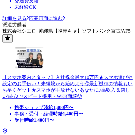
交通費支給
未経験OK
詳細を見る
応募画面に進む
派遣労働者
株式会社シエロ_沖縄県【携帯キャ】ソフトバンク宮古/AF5
【スマホ案内スタッフ】入社祝金最大10万円★スマホ選びや
設定のお手伝い！未経験から始めよう◎最新機種の情報もい
ち早くゲット★スマホが手放せないあなたに♪高収入＆嬉し
い週払い/スピード採用・WEB面談◎
携帯ショップ
時給
1,400
円〜
事務・受付・経理
時給
1,400
円〜
受付
時給
1,400
円〜