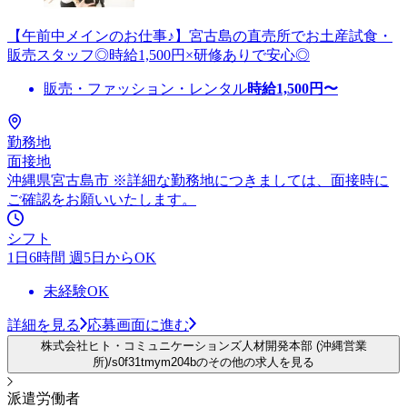
【午前中メインのお仕事♪】宮古島の直売所でお土産試食・
販売スタッフ◎時給1,500円×研修ありで安心◎
販売・ファッション・レンタル
時給
1,500
円〜
勤務地
面接地
沖縄県宮古島市 ※詳細な勤務地につきましては、面接時に
ご確認をお願いいたします。
シフト
1日6時間 週5日からOK
未経験OK
詳細を見る
応募画面に進む
株式会社ヒト・コミュニケーションズ人材開発本部 (沖縄営業
所)/s0f31tmym204bのその他の求人を見る
派遣労働者