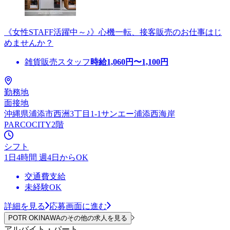
《女性STAFF活躍中～♪》心機一転、接客販売のお仕事はじ
めませんか？
雑貨販売スタッフ
時給
1,060
円〜
1,100
円
勤務地
面接地
沖縄県浦添市西洲3丁目1-1サンエー浦添西海岸
PARCOCITY2階
シフト
1日4時間 週4日からOK
交通費支給
未経験OK
詳細を見る
応募画面に進む
POTR OKINAWAのその他の求人を見る
アルバイト・パート