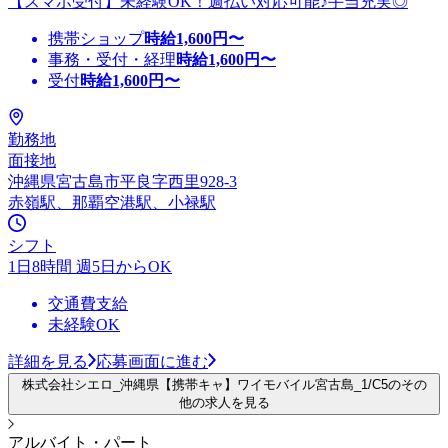
【スマホ受付】未経験OK！週払い対応可能♪手当充実◎
携帯ショップ
時給
1,600
円〜
事務・受付・経理
時給
1,600
円〜
受付
時給
1,600
円〜
勤務地
面接地
沖縄県宮古島市平良字西里928-3
赤嶺駅、那覇空港駅、小禄駅
シフト
1日8時間 週5日からOK
交通費支給
未経験OK
詳細を見る
応募画面に進む
株式会社シエロ_沖縄県【携帯キャ】ワイモバイル宮古島_1/C5のその
他の求人を見る
アルバイト・パート