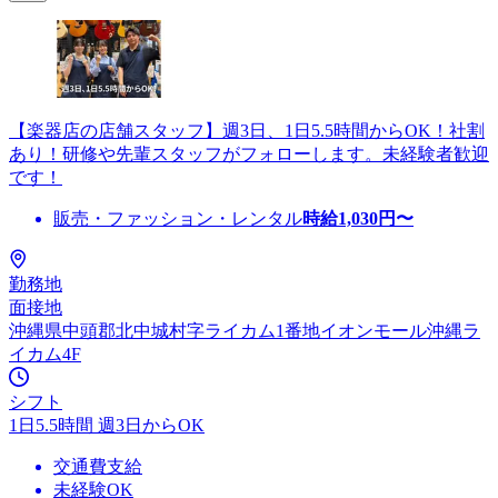
【楽器店の店舗スタッフ】週3日、1日5.5時間からOK！社割
あり！研修や先輩スタッフがフォローします。未経験者歓迎
です！
販売・ファッション・レンタル
時給
1,030
円〜
勤務地
面接地
沖縄県中頭郡北中城村字ライカム1番地イオンモール沖縄ラ
イカム4F
シフト
1日5.5時間 週3日からOK
交通費支給
未経験OK