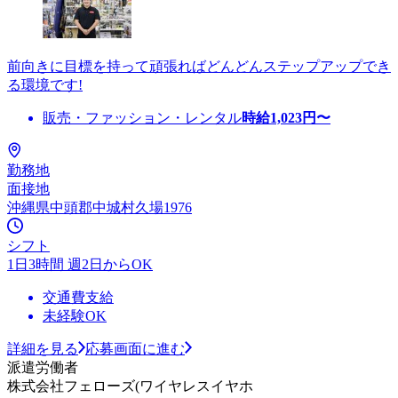
前向きに目標を持って頑張ればどんどんステップアップでき
る環境です!
販売・ファッション・レンタル
時給
1,023
円〜
勤務地
面接地
沖縄県中頭郡中城村久場1976
シフト
1日3時間 週2日からOK
交通費支給
未経験OK
詳細を見る
応募画面に進む
派遣労働者
株式会社フェローズ(ワイヤレスイヤホ