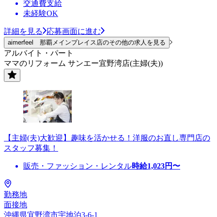
交通費支給
未経験OK
詳細を見る
応募画面に進む
aimerfeel 那覇メインプレイス店のその他の求人を見る
アルバイト・パート
ママのリフォーム サンエー宜野湾店(主婦(夫))
【主婦(夫)大歓迎】趣味を活かせる！洋服のお直し専門店の
スタッフ募集！
販売・ファッション・レンタル
時給
1,023
円〜
勤務地
面接地
沖縄県宜野湾市宇地泊3-6-1