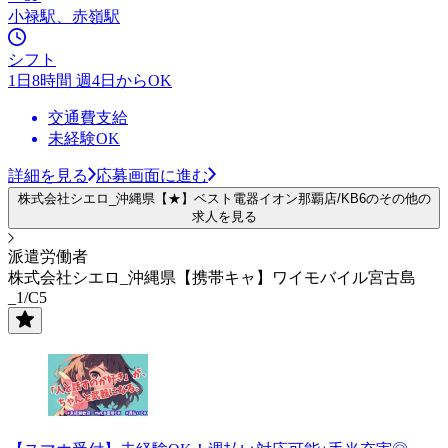
小禄駅、赤嶺駅
シフト
1日8時間 週4日からOK
交通費支給
未経験OK
詳細を見る
応募画面に進む
株式会社シエロ_沖縄県【★】ベスト電器イオン那覇店/KB6のその他の
求人を見る
派遣労働者
株式会社シエロ_沖縄県【携帯キャ】ワイモバイル宮古島
_1/C5