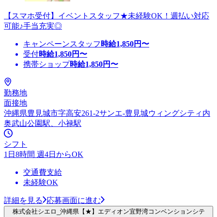
【スマホ受付】イベントスタッフ★未経験OK！週払い対応
可能♪手当充実◎
キャンペーンスタッフ
時給
1,850
円〜
受付
時給
1,850
円〜
携帯ショップ
時給
1,850
円〜
勤務地
面接地
沖縄県豊見城市字高安261-2サンエ-豊見城ウィングシティ内
奥武山公園駅、小禄駅
シフト
1日8時間 週4日からOK
交通費支給
未経験OK
詳細を見る
応募画面に進む
株式会社シエロ_沖縄県【★】エディオン宜野湾コンベンションシテ