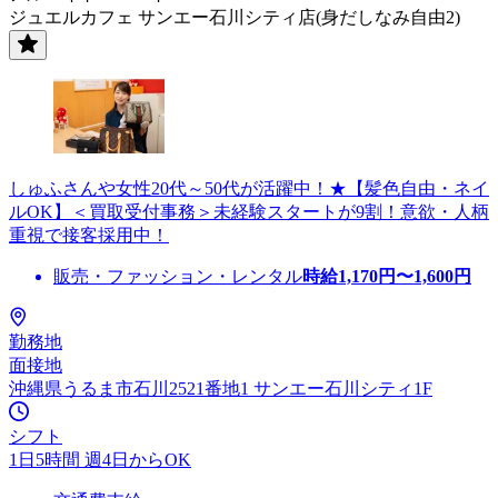
ジュエルカフェ サンエー石川シティ店(身だしなみ自由2)
しゅふさんや女性20代～50代が活躍中！★【髪色自由・ネイ
ルOK】＜買取受付事務＞未経験スタートが9割！意欲・人柄
重視で接客採用中！
販売・ファッション・レンタル
時給
1,170
円〜
1,600
円
勤務地
面接地
沖縄県うるま市石川2521番地1 サンエー石川シティ1F
シフト
1日5時間 週4日からOK