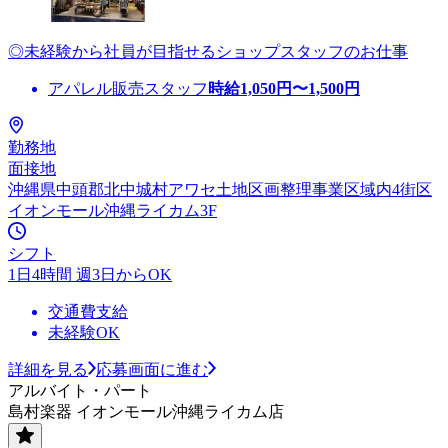
◎未経験から社員が目指せるショップスタッフのお仕事
アパレル販売スタッフ
時給
1,050
円〜
1,500
円
勤務地
面接地
沖縄県中頭郡北中城村アワセ土地区画整理事業区域内4街区
イオンモール沖縄ライカム3F
シフト
1日4時間 週3日からOK
交通費支給
未経験OK
詳細を見る
応募画面に進む
アルバイト・パート
島村楽器 イオンモール沖縄ライカム店