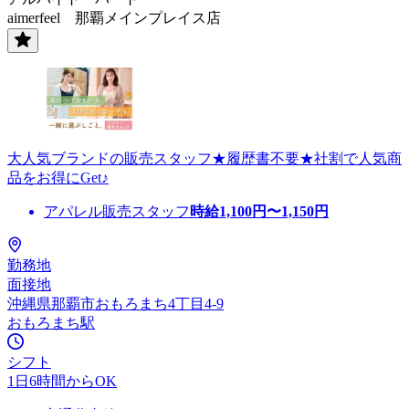
aimerfeel 那覇メインプレイス店
大人気ブランドの販売スタッフ★履歴書不要★社割で人気商
品をお得にGet♪
アパレル販売スタッフ
時給
1,100
円〜
1,150
円
勤務地
面接地
沖縄県那覇市おもろまち4丁目4-9
おもろまち駅
シフト
1日6時間からOK