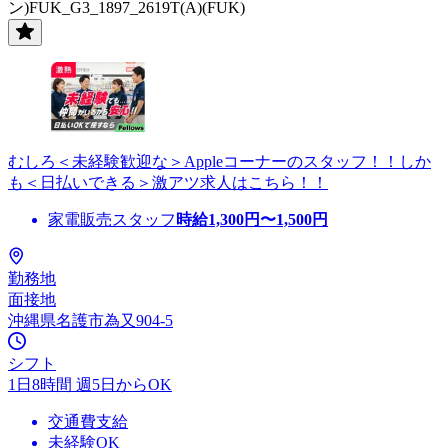
ン)FUK_G3_1897_2619T(A)(FUK)
むしろ＜未経験歓迎な＞Appleコーナーのスタッフ！！しか
も＜日払いできる＞激アツ求人はこちら！！
家電販売スタッフ
時給
1,300
円〜
1,500
円
勤務地
面接地
沖縄県名護市為又904-5
シフト
1日8時間 週5日からOK
交通費支給
未経験OK