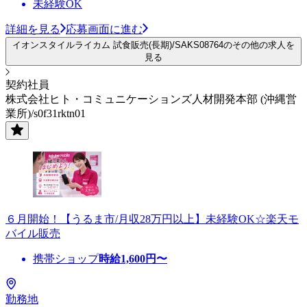
未経験OK
詳細を見る
応募画面に進む
イオンスタイルライカム 試食販売(長期)/SAKS08764のその他の求人を
見る
契約社員
株式会社ヒト・コミュニケーションズ人材開発本部 (沖縄営
業所)/s0f31rktn01
６月開始！【うるま市/月収28万円以上】未経験OK☆楽天モ
バイル販売
携帯ショップ
時給
1,600
円〜
勤務地