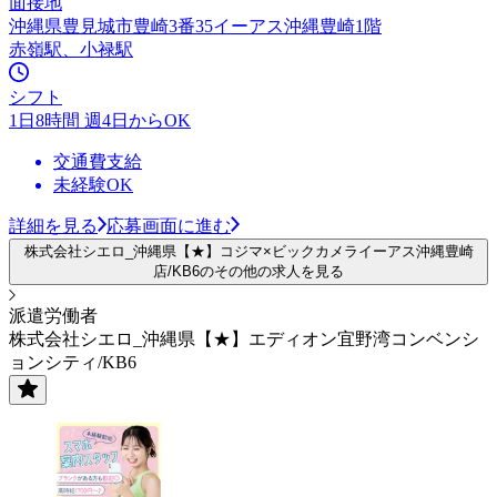
面接地
沖縄県豊見城市豊崎3番35イーアス沖縄豊崎1階
赤嶺駅、小禄駅
シフト
1日8時間 週4日からOK
交通費支給
未経験OK
詳細を見る
応募画面に進む
株式会社シエロ_沖縄県【★】コジマ×ビックカメライーアス沖縄豊崎
店/KB6のその他の求人を見る
派遣労働者
株式会社シエロ_沖縄県【★】エディオン宜野湾コンベンシ
ョンシティ/KB6