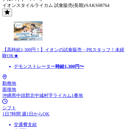
イオンスタイルライカム 試食販売(長期)/SAKS08764
【高時給1,300円！】イオンの試食販売・PRスタッフ！未経
験OK★
デモンストレーター
時給
1,300
円〜
勤務地
面接地
沖縄県中頭郡北中城村字ライカム1番地
シフト
1日7時間 週1日からOK
交通費支給