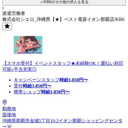
ィ/KB6のその他の求人を見る
派遣労働者
株式会社シエロ_沖縄県【★】ベスト電器イオン那覇店/KB6
【スマホ受付】イベントスタッフ★未経験OK！週払い対応
可能♪手当充実◎
キャンペーンスタッフ
時給
1,850
円〜
受付
時給
1,850
円〜
携帯ショップ
時給
1,850
円〜
勤務地
面接地
沖縄県那覇市金城5丁目10-2イオン那覇ショッピングセンタ
ー3F