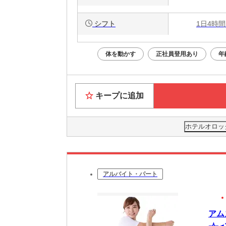
シフト
1日4時間
体を動かす
正社員登用あり
年
キープに追加
ホテルオロッ
アルバイト・パート
アム