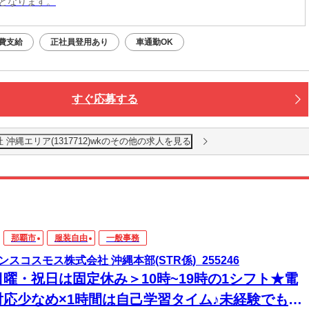
となります。
費支給
正社員登用あり
車通勤OK
すぐ応募する
沖縄エリア(1317712)wkのその他の求人を見る
那覇市
服装自由
一般事務
ンスコスモス株式会社 沖縄本部(STR係)_255246
日曜・祝日は固定休み＞10時~19時の1シフト★電
対応少なめ×1時間は自己学習タイム♪未経験でも月