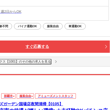
 週2日からOK
齢不問
バイク通勤OK
服装自由
車通勤OK
すぐ応募する
クス【1001】のその他の求人を見る
那覇市
服装自由
アミューズメントスタッフ
ズガーデン国場店夜間清掃【0105】