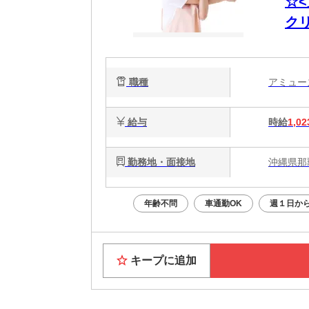
☆
ク
職種
アミュ
給与
時給
1,02
勤務地・面接地
沖縄県那
年齢不問
車通勤OK
週１日から
キープに追加