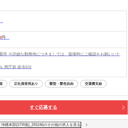
2万円~_那覇市【STR係】/10時以降出社/8月入社
求人/髪型･髪色自由
務
0
円
覇市 ※詳細な勤務地につきましては、面接時にご確認をお願いいた
ル 県庁前 徒歩5分
迎
正社員登用あり
髪型・髪色自由
交通費支給
すぐ応募する
縄本部(STR係)_255246のその他の求人を見る