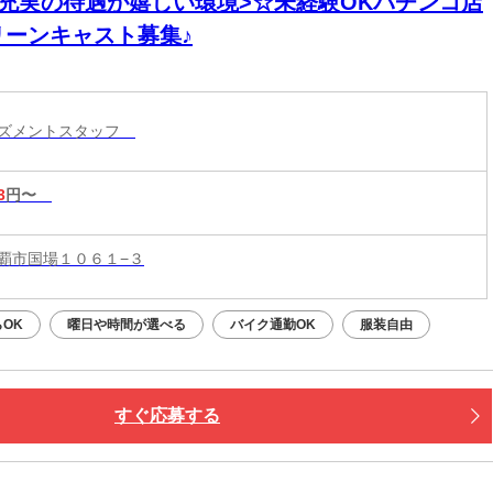
<充実の待遇が嬉しい環境>☆未経験OKパチンコ店
リーンキャスト募集♪
ーズメントスタッフ
3
円〜
覇市国場１０６１−３
OK
曜日や時間が選べる
バイク通勤OK
服装自由
すぐ応募する