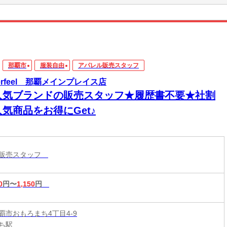
那覇市
服装自由
アパレル販売スタッフ
merfeel 那覇メインプレイス店
人気ブランドの販売スタッフ★履歴書不要★社割
気商品をお得にGet♪
ル販売スタッフ
0
円〜
1,150
円
覇市おもろまち4丁目4-9
ち駅