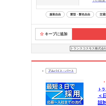
での就業
服装自由
髪型・髪色自由
交通
キープに追加
トランスコスモス株式会社 
アルバイト・パート
トラ
＜
話