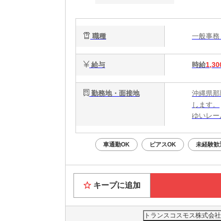
収2
の
職種
一般事
給与
時給
1,30
勤務地・面接地
沖縄県那
します。
ゆいレー
車通勤OK
ピアスOK
未経験歓
キープに追加
トランスコスモス株式会社 沖