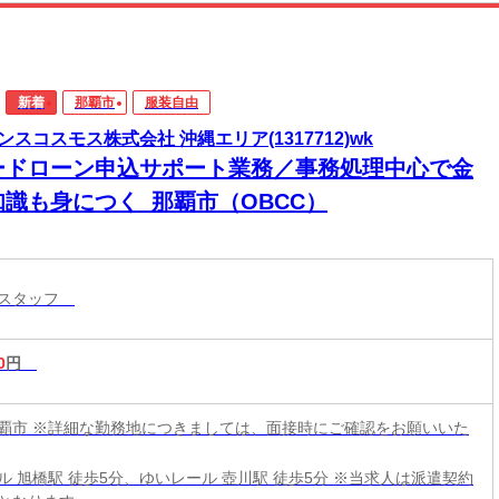
新着
那覇市
服装自由
ンスコスモス株式会社 沖縄エリア(1317712)wk
ードローン申込サポート業務／事務処理中心で金
知識も身につく_那覇市（OBCC）
付スタッフ
0
円
覇市 ※詳細な勤務地につきましては、面接時にご確認をお願いいた
旭橋駅 徒歩5分、ゆいレール 壺川駅 徒歩5分 ※当求人は派遣契約