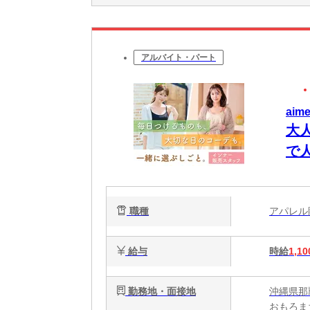
アルバイト・パート
ai
大
で人
職種
アパレ
給与
時給
1,10
勤務地・面接地
沖縄県那
おもろま