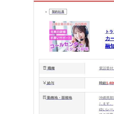
契約社員
トラ
カ
融
職種
電話受
給与
時給
1,40
勤務地・面接地
沖縄県那
します。
ゆいレール 