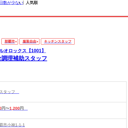
日数が少ない
人気順
那覇市
服装自由
キッチンスタッフ
ルオロックス【1001】
食調理補助スタッフ
ンスタッフ
0
円〜
1,200
円
市小禄1-1-1