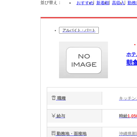
並び替え：
おすすめ
新着順
高収入
勤務
アルバイト・パート
ホテ
朝
職種
キッチ
給与
時給
1,05
勤務地・面接地
沖縄県那覇