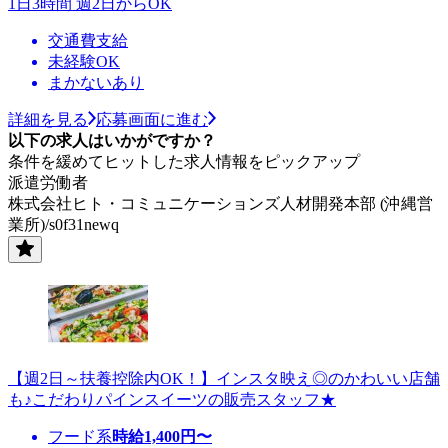
1日3時間 週2日からOK
交通費支給
未経験OK
まかないあり
詳細を見る
応募画面に進む
以下の求人はいかがですか？
条件を緩めてヒットした求人情報をピックアップ
派遣労働者
株式会社ヒト・コミュニケーションズ人材開発本部 (沖縄営
業所)/s0f31newq
【週2日～扶養控除内OK！】インスタ映え◎のかわいい店舗
も♪こだわりパインスイーツの販売スタッフ★
フード系
時給
1,400
円〜