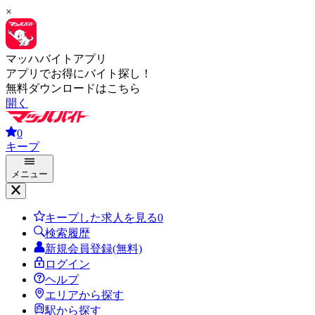
×
マッハバイトアプリ
アプリでお得にバイト探し！
無料ダウンロードはこちら
開く
0
キープ
メニュー
キープした求人を見る
0
検索履歴
新規会員登録(無料)
ログイン
ヘルプ
エリアから探す
駅から探す