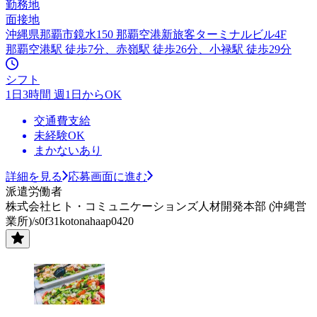
勤務地
面接地
沖縄県那覇市鏡水150 那覇空港新旅客ターミナルビル4F
那覇空港駅 徒歩7分、赤嶺駅 徒歩26分、小禄駅 徒歩29分
シフト
1日3時間 週1日からOK
交通費支給
未経験OK
まかないあり
詳細を見る
応募画面に進む
派遣労働者
株式会社ヒト・コミュニケーションズ人材開発本部 (沖縄営
業所)/s0f31kotonahaap0420