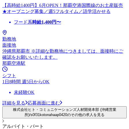
【高時給1400円】6月OPEN！那覇空港国際線のお土産販売
★オープニング募集／週5フルタイム／語学活かせる
フード系
時給
1,400
円〜
勤務地
面接地
沖縄県那覇市 ※詳細な勤務地につきましては、面接時にご
確認をお願いいたします。
那覇空港駅
シフト
1日8時間 週5日からOK
未経験OK
詳細を見る
応募画面に進む
株式会社ヒト・コミュニケーションズ人材開発本部 (沖縄営業
所)/s0f31kotonahaap0420のその他の求人を見る
アルバイト・パート