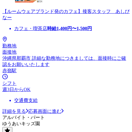
【ルームウェアブランド発のカフェ】接客スタッフ あしび
なー
カフェ・喫茶店
時給
1,400
円〜
1,500
円
勤務地
面接地
沖縄県那覇市 詳細な勤務地につきましては、面接時にご確
認をお願いいたします
赤嶺駅
シフト
週3日からOK
交通費支給
詳細を見る
応募画面に進む
アルバイト・パート
ゆうあいキッズ園