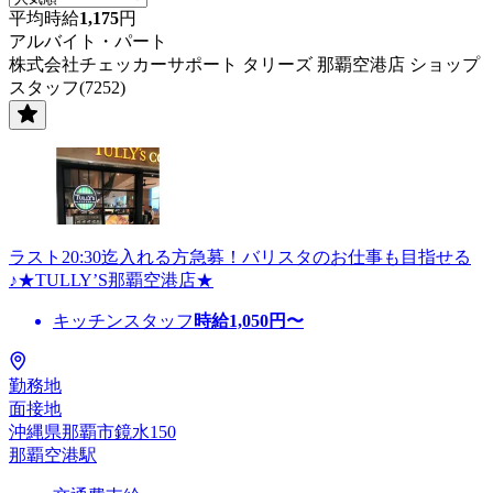
平均時給
1,175
円
アルバイト・パート
株式会社チェッカーサポート タリーズ 那覇空港店 ショップ
スタッフ(7252)
ラスト20:30迄入れる方急募！バリスタのお仕事も目指せる
♪★TULLY’S那覇空港店★
キッチンスタッフ
時給
1,050
円〜
勤務地
面接地
沖縄県那覇市鏡水150
那覇空港駅