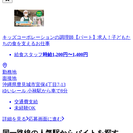
キッズコーポレーションの調理師【パート】求人！子どもた
ちの食を支えるお仕事
給食スタッフ
時給
1,200
円〜
1,400
円
勤務地
面接地
沖縄県豊見城市宜保4丁目7-13
ゆいレール 小禄駅から車で8分
交通費支給
未経験OK
詳細を見る
応募画面に進む
同一路線の人気駅からバイトを探す