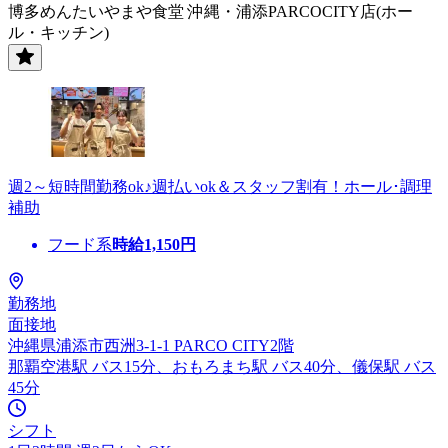
博多めんたいやまや食堂 沖縄・浦添PARCOCITY店(ホー
ル・キッチン)
週2～短時間勤務ok♪週払いok＆スタッフ割有！ホール･調理
補助
フード系
時給
1,150
円
勤務地
面接地
沖縄県浦添市西洲3-1-1 PARCO CITY2階
那覇空港駅 バス15分、おもろまち駅 バス40分、儀保駅 バス
45分
シフト