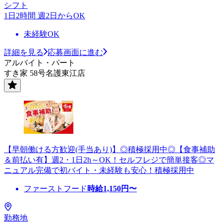
シフト
1日2時間 週2日からOK
未経験OK
詳細を見る
応募画面に進む
アルバイト・パート
すき家 58号名護東江店
【早朝働ける方歓迎(手当あり)】◎積極採用中◎【食事補助
＆前払い有】週2・1日2h～OK！セルフレジで簡単接客◎マ
ニュアル完備で初バイト・未経験も安心！積極採用中
ファーストフード
時給
1,150
円〜
勤務地