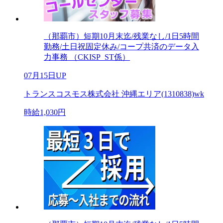
（那覇市）短期10月末迄/残業なし/1日5時間
勤務/土日祝固定休み/コープ共済のデータ入
力事務 （CKISP_ST係）
07月15日UP
トランスコスモス株式会社 沖縄エリア(1310838)wk
時給1,030円