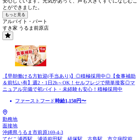
安心しています。元気があって、声も大きくすぐになじむこ
とができました。
もっと見る
アルバイト・パート
すき家 うるま前原店
【早朝働ける方歓迎(手当あり)】◎積極採用中◎【食事補助
＆前払い有】週2・1日2h～OK！セルフレジで簡単接客◎マ
ニュアル完備で初バイト・未経験も安心！積極採用中
ファーストフード
時給
1,150
円〜
勤務地
面接地
沖縄県うるま市前原169-4-3
てだこ浦西駅、浦添前田駅、経塚駅、古島駅、市立病院前