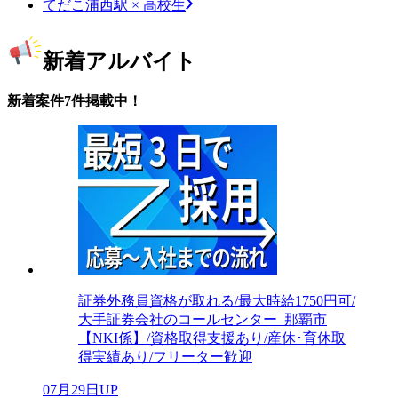
てだこ浦西駅 × 高校生
新着アルバイト
新着案件7件掲載中！
証券外務員資格が取れる/最大時給1750円可/
大手証券会社のコールセンター_那覇市
【NKI係】/資格取得支援あり/産休･育休取
得実績あり/フリーター歓迎
07月29日UP