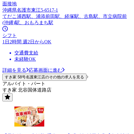
面接地
沖縄県名護市東江5-6517-1
てだこ浦西駅、浦添前田駅、経塚駅、古島駅、市立病院前
(沖縄)駅、おもろまち駅
シフト
1日2時間 週2日からOK
交通費支給
未経験OK
詳細を見る
応募画面に進む
すき家 58号名護東江店のその他の求人を見る
アルバイト・パート
すき家 北谷国体道路店