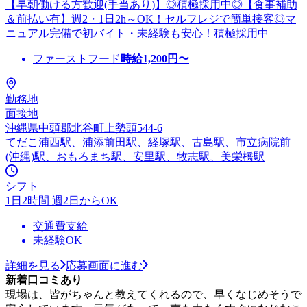
【早朝働ける方歓迎(手当あり)】◎積極採用中◎【食事補助
＆前払い有】週2・1日2h～OK！セルフレジで簡単接客◎マ
ニュアル完備で初バイト・未経験も安心！積極採用中
ファーストフード
時給
1,200
円〜
勤務地
面接地
沖縄県中頭郡北谷町上勢頭544-6
てだこ浦西駅、浦添前田駅、経塚駅、古島駅、市立病院前
(沖縄)駅、おもろまち駅、安里駅、牧志駅、美栄橋駅
シフト
1日2時間 週2日からOK
交通費支給
未経験OK
詳細を見る
応募画面に進む
新着口コミあり
現場は、皆がちゃんと教えてくれるので、早くなじめそうで