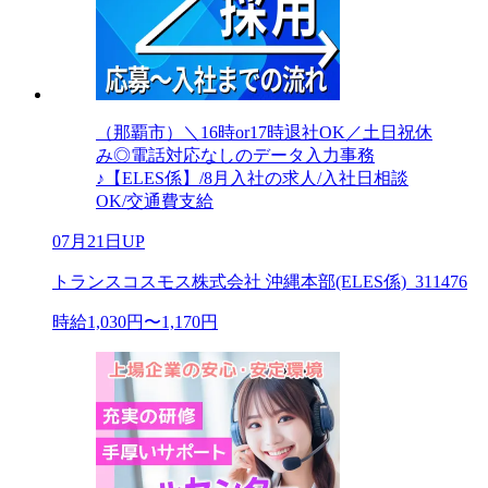
（那覇市）＼16時or17時退社OK／土日祝休
み◎電話対応なしのデータ入力事務
♪【ELES係】/8月入社の求人/入社日相談
OK/交通費支給
07月21日UP
トランスコスモス株式会社 沖縄本部(ELES係)_311476
時給1,030円〜1,170円