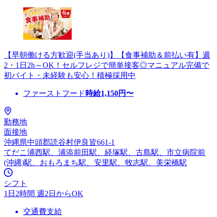
【早朝働ける方歓迎(手当あり)】【食事補助＆前払い有】週
2・1日2h～OK！セルフレジで簡単接客◎マニュアル完備で
初バイト・未経験も安心！積極採用中
ファーストフード
時給
1,150
円〜
勤務地
面接地
沖縄県中頭郡読谷村伊良皆661-1
てだこ浦西駅、浦添前田駅、経塚駅、古島駅、市立病院前
(沖縄)駅、おもろまち駅、安里駅、牧志駅、美栄橋駅
シフト
1日2時間 週2日からOK
交通費支給