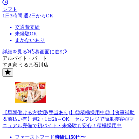
シフト
1日3時間 週2日からOK
交通費支給
未経験OK
まかないあり
詳細を見る
応募画面に進む
アルバイト・パート
すき家 うるま石川店
【早朝働ける方歓迎(手当あり)】◎積極採用中◎【食事補助
＆前払い有】週2・1日2h～OK！セルフレジで簡単接客◎マ
ニュアル完備で初バイト・未経験も安心！積極採用中
ファーストフード
時給
1,150
円〜