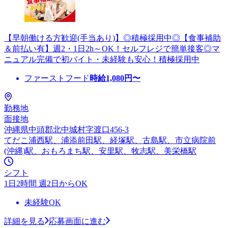
【早朝働ける方歓迎(手当あり)】◎積極採用中◎【食事補助
＆前払い有】週2・1日2h～OK！セルフレジで簡単接客◎マ
ニュアル完備で初バイト・未経験も安心！積極採用中
ファーストフード
時給
1,080
円〜
勤務地
面接地
沖縄県中頭郡北中城村字渡口456-3
てだこ浦西駅、浦添前田駅、経塚駅、古島駅、市立病院前
(沖縄)駅、おもろまち駅、安里駅、牧志駅、美栄橋駅
シフト
1日2時間 週2日からOK
未経験OK
詳細を見る
応募画面に進む