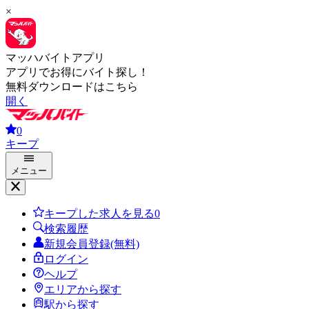
×
マッハバイトアプリ
アプリでお得にバイト探し！
無料ダウンロードはこちら
開く
0
キープ
メニュー
キープした求人を見る
0
検索履歴
新規会員登録(無料)
ログイン
ヘルプ
エリアから探す
駅から探す