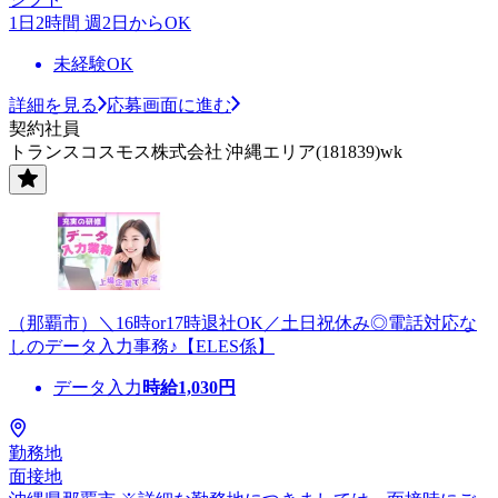
1日2時間 週2日からOK
未経験OK
詳細を見る
応募画面に進む
契約社員
トランスコスモス株式会社 沖縄エリア(181839)wk
（那覇市）＼16時or17時退社OK／土日祝休み◎電話対応な
しのデータ入力事務♪【ELES係】
データ入力
時給
1,030
円
勤務地
面接地