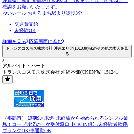
沖縄県那覇市 ※詳細な勤務地につきましては、面接時にご
確認をお願いいたします。
ゆいレール おもろまち駅より徒歩3分
交通費支給
未経験OK
詳細を見る
応募画面に進む
トランスコスモス株式会社 沖縄エリア(181839)wkのその他の求人を見
る
アルバイト・パート
トランスコスモス株式会社 沖縄本部(CKIIN係)_151241
（那覇市） 短期9月末迄_未経験から始められるシンプル業
務！コープ共済の一次受付窓口【CKIIN係】/未経験者歓迎/
ブランクOK/車通勤OK