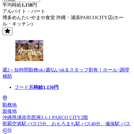
平均時給
1,158
円
アルバイト・パート
博多めんたいやまや食堂 沖縄・浦添PARCOCITY店(ホー
ル・キッチン)
週2～短時間勤務ok♪週払いok＆スタッフ割有！ホール･調理
補助
フード系
時給
1,150
円
勤務地
面接地
沖縄県浦添市西洲3-1-1 PARCO CITY2階
那覇空港駅 バス15分、おもろまち駅 バス40分、儀保駅 バス
45分