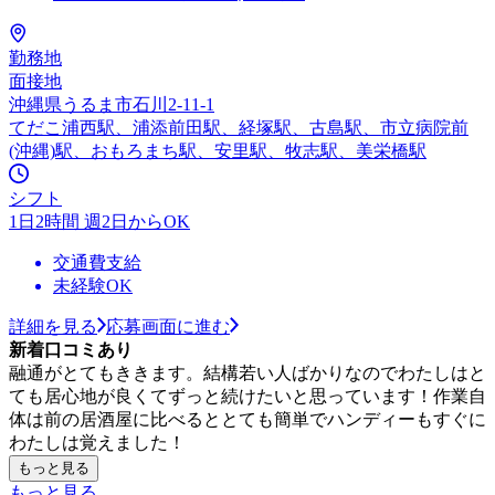
勤務地
面接地
沖縄県うるま市石川2-11-1
てだこ浦西駅、浦添前田駅、経塚駅、古島駅、市立病院前
(沖縄)駅、おもろまち駅、安里駅、牧志駅、美栄橋駅
シフト
1日2時間 週2日からOK
交通費支給
未経験OK
詳細を見る
応募画面に進む
新着口コミあり
融通がとてもききます。結構若い人ばかりなのでわたしはと
ても居心地が良くてずっと続けたいと思っています！作業自
体は前の居酒屋に比べるととても簡単でハンディーもすぐに
わたしは覚えました！
もっと見る
もっと見る