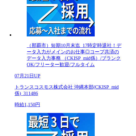
（那覇市）短期10月末迄_17時定時退社！デ
ータ入力がメインのお仕事◎コープ共済の
データ入力事務 （CKISP_mid係）/ブランク
OK/フリーター歓迎/フルタイム
07月21日UP
トランスコスモス株式会社 沖縄本部(CKISP_mid
係)_311486
時給1,150円