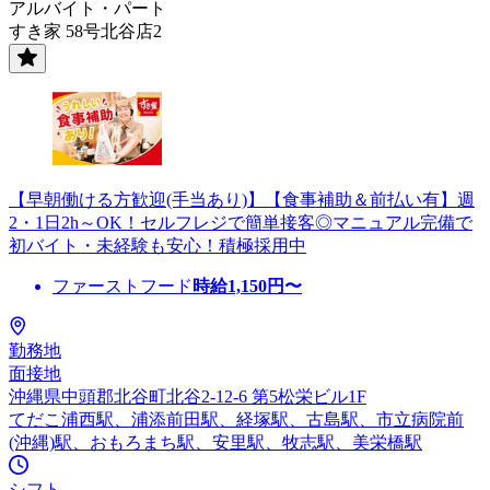
アルバイト・パート
すき家 58号北谷店2
【早朝働ける方歓迎(手当あり)】【食事補助＆前払い有】週
2・1日2h～OK！セルフレジで簡単接客◎マニュアル完備で
初バイト・未経験も安心！積極採用中
ファーストフード
時給
1,150
円〜
勤務地
面接地
沖縄県中頭郡北谷町北谷2-12-6 第5松栄ビル1F
てだこ浦西駅、浦添前田駅、経塚駅、古島駅、市立病院前
(沖縄)駅、おもろまち駅、安里駅、牧志駅、美栄橋駅
シフト