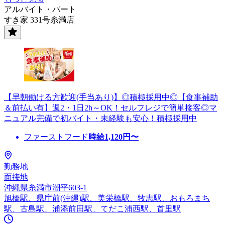
アルバイト・パート
すき家 331号糸満店
【早朝働ける方歓迎(手当あり)】◎積極採用中◎【食事補助
＆前払い有】週2・1日2h～OK！セルフレジで簡単接客◎マ
ニュアル完備で初バイト・未経験も安心！積極採用中
ファーストフード
時給
1,120
円〜
勤務地
面接地
沖縄県糸満市潮平603-1
旭橋駅、県庁前(沖縄)駅、美栄橋駅、牧志駅、おもろまち
駅、古島駅、浦添前田駅、てだこ浦西駅、首里駅