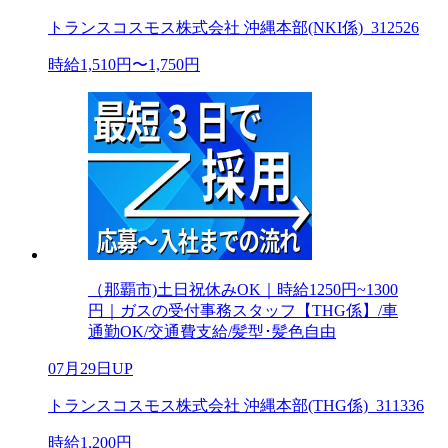
トランスコスモス株式会社 沖縄本部(NKI係)_312526
時給1,510円〜1,750円
（那覇市)土日祝休みOK｜時給1250円~1300
円｜ガスの受付事務スタッフ【THG係】/車
通勤OK/交通費支給/髪型･髪色自由
07月29日UP
トランスコスモス株式会社 沖縄本部(THG係)_311336
時給1,200円