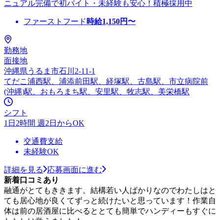
ニュアル完備で初バイト・未経験も安心！積極採用中
ファーストフード
時給
1,150
円〜
勤務地
面接地
沖縄県うるま市石川2-11-1
てだこ浦西駅、浦添前田駅、経塚駅、古島駅、市立病院前
(沖縄)駅、おもろまち駅、安里駅、牧志駅、美栄橋駅
シフト
1日2時間 週2日からOK
交通費支給
未経験OK
詳細を見る
応募画面に進む
新着口コミあり
融通がとてもききます。結構若い人ばかりなのでわたしはと
ても居心地が良くてずっと続けたいと思っています！作業自
体は前の居酒屋に比べるととても簡単でハンディーもすぐに