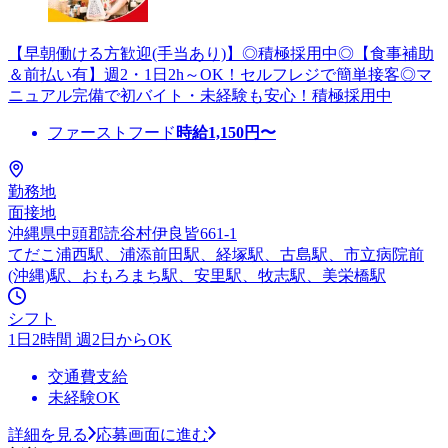
【早朝働ける方歓迎(手当あり)】◎積極採用中◎【食事補助
＆前払い有】週2・1日2h～OK！セルフレジで簡単接客◎マ
ニュアル完備で初バイト・未経験も安心！積極採用中
ファーストフード
時給
1,150
円〜
勤務地
面接地
沖縄県中頭郡読谷村伊良皆661-1
てだこ浦西駅、浦添前田駅、経塚駅、古島駅、市立病院前
(沖縄)駅、おもろまち駅、安里駅、牧志駅、美栄橋駅
シフト
1日2時間 週2日からOK
交通費支給
未経験OK
詳細を見る
応募画面に進む