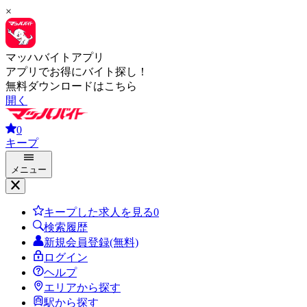
×
マッハバイトアプリ
アプリでお得にバイト探し！
無料ダウンロードはこちら
開く
0
キープ
メニュー
キープした求人を見る
0
検索履歴
新規会員登録(無料)
ログイン
ヘルプ
エリアから探す
駅から探す