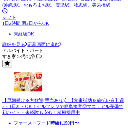
(沖縄)駅、おもろまち駅、安里駅、牧志駅、美栄橋駅
シフト
1日2時間 週2日からOK
未経験OK
詳細を見る
応募画面に進む
アルバイト・パート
すき家 58号北谷店2
【早朝働ける方歓迎(手当あり)】【食事補助＆前払い有】週
2・1日2h～OK！セルフレジで簡単接客◎マニュアル完備で
初バイト・未経験も安心！積極採用中
ファーストフード
時給
1,150
円〜