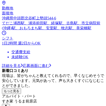
勤務地
面接地
沖縄県中頭郡北谷町上勢頭544-6
てだこ浦西駅、浦添前田駅、経塚駅、古島駅、市立病院前
(沖縄)駅、おもろまち駅、安里駅、牧志駅、美栄橋駅
シフト
1日2時間 週2日からOK
交通費支給
未経験OK
詳細を見る
応募画面に進む
新着口コミあり
現場は、皆がちゃんと教えてくれるので、早くなじめそうで
安心しています。元気があって、声も大きくすぐになじむこ
とができました。
もっと見る
アルバイト・パート
すき家 うるま前原店