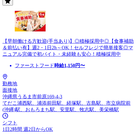
【早朝働ける方歓迎(手当あり)】◎積極採用中◎【食事補助
＆前払い有】週2・1日2h～OK！セルフレジで簡単接客◎マ
ニュアル完備で初バイト・未経験も安心！積極採用中
ファーストフード
時給
1,150
円〜
勤務地
面接地
沖縄県うるま市前原169-4-3
てだこ浦西駅、浦添前田駅、経塚駅、古島駅、市立病院前
(沖縄)駅、おもろまち駅、安里駅、牧志駅、美栄橋駅
シフト
1日2時間 週2日からOK