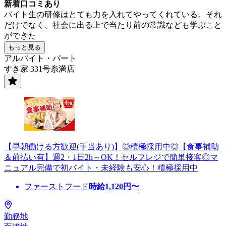
新着口コミあり
バイト生の研修はとても力を入れてやってくれている。それ
だけでなく、社会に出る上で当たり前の常識なども学ぶこと
ができた
もっと見る
アルバイト・パート
すき家 331号糸満店
【早朝働ける方歓迎(手当あり)】◎積極採用中◎【食事補助
＆前払い有】週2・1日2h～OK！セルフレジで簡単接客◎マ
ニュアル完備で初バイト・未経験も安心！積極採用中
ファーストフード
時給
1,120
円〜
勤務地