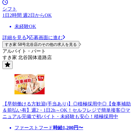
シフト
1日2時間 週2日からOK
未経験OK
詳細を見る
応募画面に進む
すき家 58号北谷店のその他の求人を見る
アルバイト・パート
すき家 北谷国体道路店
【早朝働ける方歓迎(手当あり)】◎積極採用中◎【食事補助
＆前払い有】週2・1日2h～OK！セルフレジで簡単接客◎マ
ニュアル完備で初バイト・未経験も安心！積極採用中
ファーストフード
時給
1,200
円〜