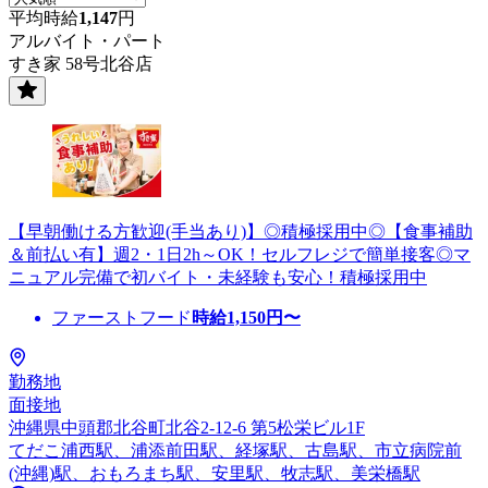
平均時給
1,147
円
アルバイト・パート
すき家 58号北谷店
【早朝働ける方歓迎(手当あり)】◎積極採用中◎【食事補助
＆前払い有】週2・1日2h～OK！セルフレジで簡単接客◎マ
ニュアル完備で初バイト・未経験も安心！積極採用中
ファーストフード
時給
1,150
円〜
勤務地
面接地
沖縄県中頭郡北谷町北谷2-12-6 第5松栄ビル1F
てだこ浦西駅、浦添前田駅、経塚駅、古島駅、市立病院前
(沖縄)駅、おもろまち駅、安里駅、牧志駅、美栄橋駅