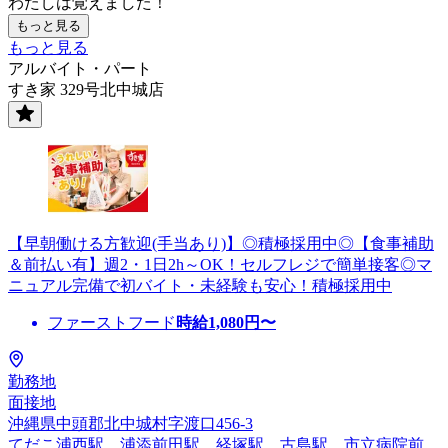
わたしは覚えました！
もっと見る
もっと見る
アルバイト・パート
すき家 329号北中城店
【早朝働ける方歓迎(手当あり)】◎積極採用中◎【食事補助
＆前払い有】週2・1日2h～OK！セルフレジで簡単接客◎マ
ニュアル完備で初バイト・未経験も安心！積極採用中
ファーストフード
時給
1,080
円〜
勤務地
面接地
沖縄県中頭郡北中城村字渡口456-3
てだこ浦西駅、浦添前田駅、経塚駅、古島駅、市立病院前