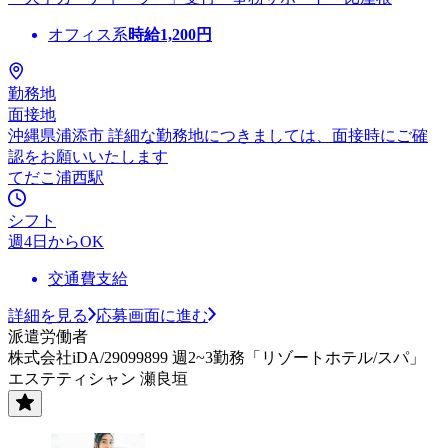
オフィス系
時給
1,200
円
勤務地
面接地
沖縄県浦添市 詳細な勤務地につきましては、面接時にご確
認をお願いいたします
てだこ浦西駅
シフト
週4日からOK
交通費支給
詳細を見る
応募画面に進む
派遣労働者
株式会社iDA/29099899 週2~3勤務「リゾートホテル/スパ」
エステティシャン 瀬良垣