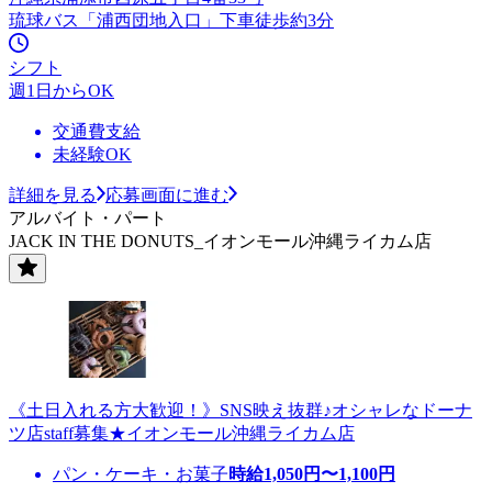
琉球バス「浦西団地入口」下車徒歩約3分
シフト
週1日からOK
交通費支給
未経験OK
詳細を見る
応募画面に進む
アルバイト・パート
JACK IN THE DONUTS_イオンモール沖縄ライカム店
《土日入れる方大歓迎！》SNS映え抜群♪オシャレなドーナ
ツ店staff募集★イオンモール沖縄ライカム店
パン・ケーキ・お菓子
時給
1,050
円〜
1,100
円