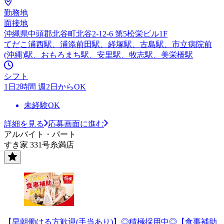
勤務地
面接地
沖縄県中頭郡北谷町北谷2-12-6 第5松栄ビル1F
てだこ浦西駅、浦添前田駅、経塚駅、古島駅、市立病院前
(沖縄)駅、おもろまち駅、安里駅、牧志駅、美栄橋駅
シフト
1日2時間 週2日からOK
未経験OK
詳細を見る
応募画面に進む
アルバイト・パート
すき家 331号糸満店
【早朝働ける方歓迎(手当あり)】◎積極採用中◎【食事補助