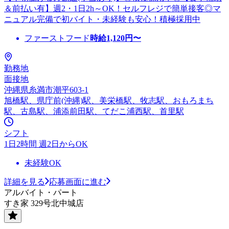
＆前払い有】週2・1日2h～OK！セルフレジで簡単接客◎マ
ニュアル完備で初バイト・未経験も安心！積極採用中
ファーストフード
時給
1,120
円〜
勤務地
面接地
沖縄県糸満市潮平603-1
旭橋駅、県庁前(沖縄)駅、美栄橋駅、牧志駅、おもろまち
駅、古島駅、浦添前田駅、てだこ浦西駅、首里駅
シフト
1日2時間 週2日からOK
未経験OK
詳細を見る
応募画面に進む
アルバイト・パート
すき家 329号北中城店