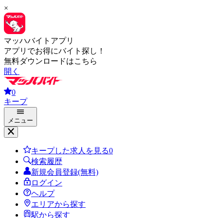
×
マッハバイトアプリ
アプリでお得にバイト探し！
無料ダウンロードはこちら
開く
0
キープ
メニュー
キープした求人を見る
0
検索履歴
新規会員登録(無料)
ログイン
ヘルプ
エリアから探す
駅から探す