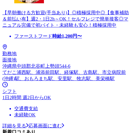
【早朝働ける方歓迎(手当あり)】◎積極採用中◎【食事補助
＆前払い有】週2・1日2h～OK！セルフレジで簡単接客◎マ
ニュアル完備で初バイト・未経験も安心！積極採用中
ファーストフード
時給
1,200
円〜
勤務地
面接地
沖縄県中頭郡北谷町上勢頭544-6
てだこ浦西駅、浦添前田駅、経塚駅、古島駅、市立病院前
(沖縄)駅、おもろまち駅、安里駅、牧志駅、美栄橋駅
シフト
1日2時間 週2日からOK
交通費支給
未経験OK
詳細を見る
応募画面に進む
新着口コミあり