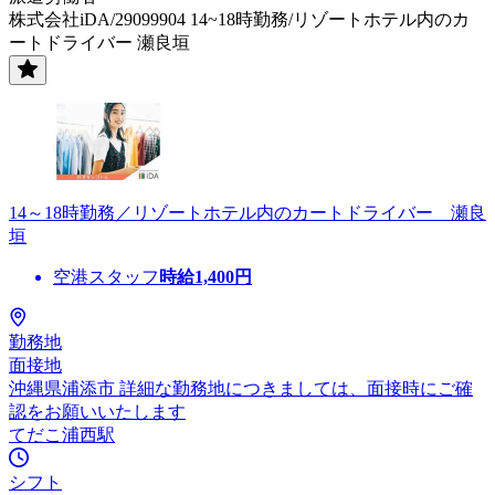
株式会社iDA/29099904 14~18時勤務/リゾートホテル内のカ
ートドライバー 瀬良垣
14～18時勤務／リゾートホテル内のカートドライバー 瀬良
垣
空港スタッフ
時給
1,400
円
勤務地
面接地
沖縄県浦添市 詳細な勤務地につきましては、面接時にご確
認をお願いいたします
てだこ浦西駅
シフト