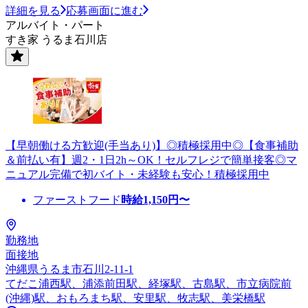
詳細を見る
応募画面に進む
アルバイト・パート
すき家 うるま石川店
【早朝働ける方歓迎(手当あり)】◎積極採用中◎【食事補助
＆前払い有】週2・1日2h～OK！セルフレジで簡単接客◎マ
ニュアル完備で初バイト・未経験も安心！積極採用中
ファーストフード
時給
1,150
円〜
勤務地
面接地
沖縄県うるま市石川2-11-1
てだこ浦西駅、浦添前田駅、経塚駅、古島駅、市立病院前
(沖縄)駅、おもろまち駅、安里駅、牧志駅、美栄橋駅