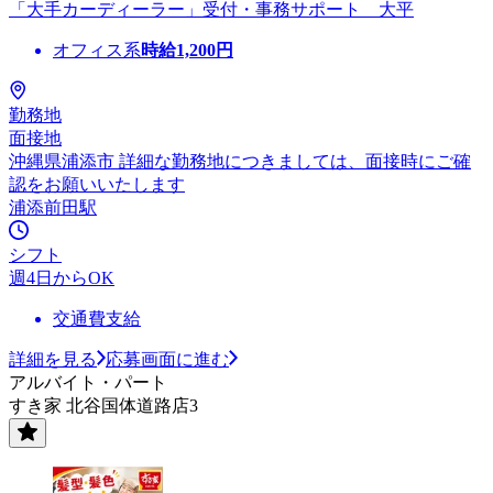
「大手カーディーラー」受付・事務サポート 大平
オフィス系
時給
1,200
円
勤務地
面接地
沖縄県浦添市 詳細な勤務地につきましては、面接時にご確
認をお願いいたします
浦添前田駅
シフト
週4日からOK
交通費支給
詳細を見る
応募画面に進む
アルバイト・パート
すき家 北谷国体道路店3