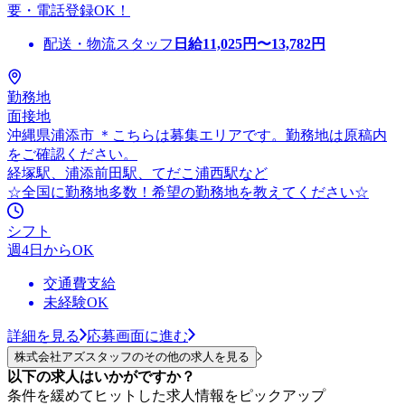
要・電話登録OK！
配送・物流スタッフ
日給
11,025
円〜
13,782
円
勤務地
面接地
沖縄県浦添市 ＊こちらは募集エリアです。勤務地は原稿内
をご確認ください。
経塚駅、浦添前田駅、てだこ浦西駅など
☆全国に勤務地多数！希望の勤務地を教えてください☆
シフト
週4日からOK
交通費支給
未経験OK
詳細を見る
応募画面に進む
株式会社アズスタッフのその他の求人を見る
以下の求人はいかがですか？
条件を緩めてヒットした求人情報をピックアップ