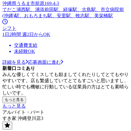
沖縄県うるま市前原169-4-3
てだこ浦西駅、浦添前田駅、経塚駅、古島駅、市立病院前
(沖縄)駅、おもろまち駅、安里駅、牧志駅、美栄橋駅
シフト
1日2時間 週2日からOK
交通費支給
未経験OK
詳細を見る
応募画面に進む
新着口コミあり
みんな優しくてミスしても励ましてくれたりしてとてもやり
やすいです。店も繁盛していてとてもすごいと思いますし、
忙しい時でも機敏に行動している従業員の方はとても素晴ら
しいです。
もっと見る
もっと見る
アルバイト・パート
すき家 沖縄登川店3