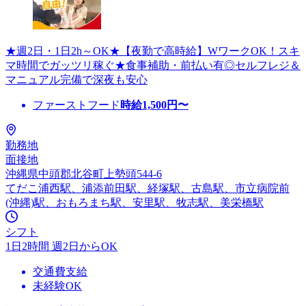
★週2日・1日2h～OK★【夜勤で高時給】WワークOK！スキ
マ時間でガッツリ稼ぐ★食事補助・前払い有◎セルフレジ＆
マニュアル完備で深夜も安心
ファーストフード
時給
1,500
円〜
勤務地
面接地
沖縄県中頭郡北谷町上勢頭544-6
てだこ浦西駅、浦添前田駅、経塚駅、古島駅、市立病院前
(沖縄)駅、おもろまち駅、安里駅、牧志駅、美栄橋駅
シフト
1日2時間 週2日からOK
交通費支給
未経験OK