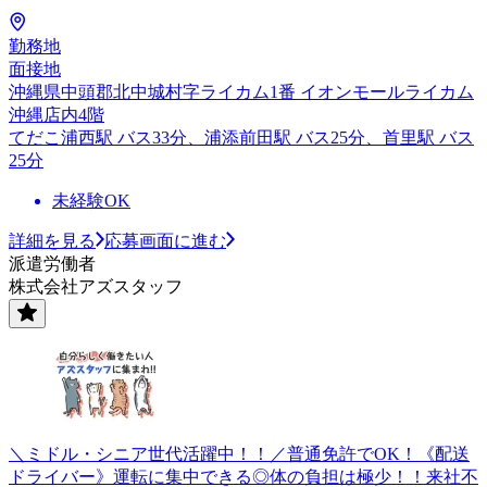
勤務地
面接地
沖縄県中頭郡北中城村字ライカム1番 イオンモールライカム
沖縄店内4階
てだこ浦西駅 バス33分、浦添前田駅 バス25分、首里駅 バス
25分
未経験OK
詳細を見る
応募画面に進む
派遣労働者
株式会社アズスタッフ
＼ミドル・シニア世代活躍中！！／普通免許でOK！《配送
ドライバー》運転に集中できる◎体の負担は極少！！来社不