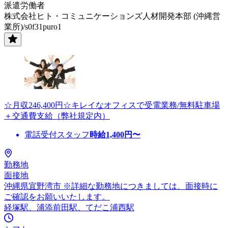
派遣労働者
株式会社ヒト・コミュニケーションズ人材開発本部 (沖縄営
業所)/s0f31puro1
☆月収246,400円☆キレイなオフィスで受電業務/無料駐車場
＋交通費支給（弊社規定内）
電話受付スタッフ
時給
1,400
円〜
勤務地
面接地
沖縄県宜野湾市 ※詳細な勤務地につきましては、面接時に
ご確認をお願いいたします。
経塚駅、浦添前田駅、てだこ浦西駅