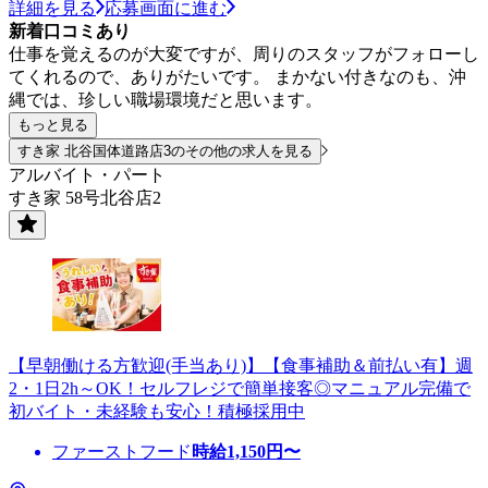
詳細を見る
応募画面に進む
新着口コミあり
仕事を覚えるのが大変ですが、周りのスタッフがフォローし
てくれるので、ありがたいです。 まかない付きなのも、沖
縄では、珍しい職場環境だと思います。
もっと見る
すき家 北谷国体道路店3のその他の求人を見る
アルバイト・パート
すき家 58号北谷店2
【早朝働ける方歓迎(手当あり)】【食事補助＆前払い有】週
2・1日2h～OK！セルフレジで簡単接客◎マニュアル完備で
初バイト・未経験も安心！積極採用中
ファーストフード
時給
1,150
円〜