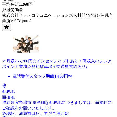
平均時給
1,268
円
派遣労働者
株式会社ヒト・コミュニケーションズ人材開発本部 (沖縄営
業所)/s0f31puro2
☆月収255,200円☆インセンティブもあり！高収入のテレア
ポイント業務☆無料駐車場＋交通費支給あり♪
電話受付スタッフ
時給
1,450
円〜
勤務地
面接地
沖縄県宜野湾市 ※詳細な勤務地につきましては、面接時に
ご確認をお願いいたします。
経塚駅、浦添前田駅、てだこ浦西駅