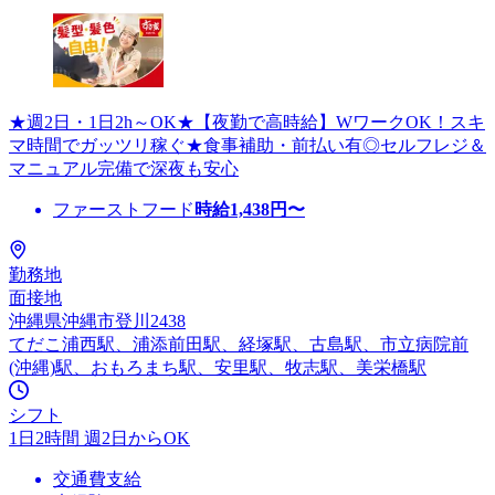
★週2日・1日2h～OK★【夜勤で高時給】WワークOK！スキ
マ時間でガッツリ稼ぐ★食事補助・前払い有◎セルフレジ＆
マニュアル完備で深夜も安心
ファーストフード
時給
1,438
円〜
勤務地
面接地
沖縄県沖縄市登川2438
てだこ浦西駅、浦添前田駅、経塚駅、古島駅、市立病院前
(沖縄)駅、おもろまち駅、安里駅、牧志駅、美栄橋駅
シフト
1日2時間 週2日からOK
交通費支給