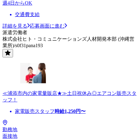
週4日からOK
交通費支給
詳細を見る
応募画面に進む
派遣労働者
株式会社ヒト・コミュニケーションズ人材開発本部 (沖縄営
業所)/s0f31pana193
≪浦添市内の家電量販店★≫土日祝休み◎エアコン販売スタ
ッフ！
家電販売スタッフ
時給
1,250
円〜
勤務地
面接地