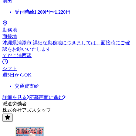
前田
受付
時給
1,200
円〜
1,220
円
勤務地
面接地
沖縄県浦添市 詳細な勤務地につきましては、面接時にご確
認をお願いいたします
てだこ浦西駅
シフト
週5日からOK
交通費支給
詳細を見る
応募画面に進む
派遣労働者
株式会社アズスタッフ