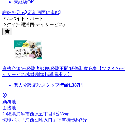
未経験OK
詳細を見る
応募画面に進む
アルバイト・パート
ツクイ沖縄浦西(デイサービス)
資格必須/未経験者歓迎/経験不問/研修制度充実【ツクイのデ
イサービス/機能訓練指導員求人】
老人介護施設スタッフ
時給
1,387
円
勤務地
面接地
沖縄県浦添市西原五丁目4番33号
琉球バス「浦西団地入口」下車徒歩約3分