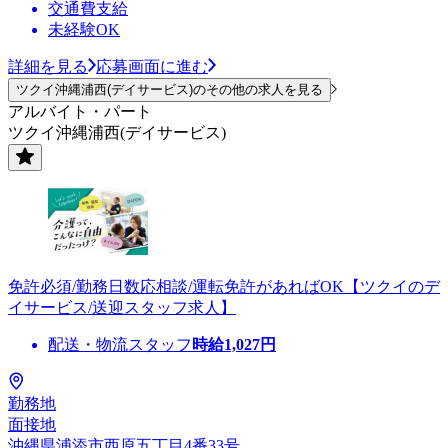
交通費支給
未経験OK
詳細を見る
応募画面に進む
ツクイ沖縄浦西(デイサービス)のその他の求人を見る
アルバイト・パート
ツクイ沖縄浦西(デイサービス)
免許必須/勤務日数応相談/運転免許があればOK【ツクイのデ
イサービス/送迎スタッフ求人】
配送・物流スタッフ
時給
1,027
円
勤務地
面接地
沖縄県浦添市西原五丁目4番33号