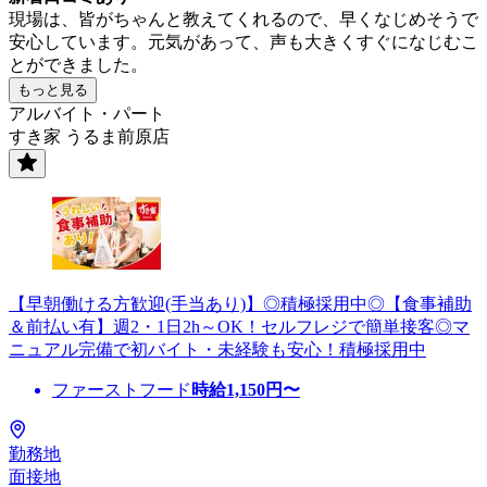
現場は、皆がちゃんと教えてくれるので、早くなじめそうで
安心しています。元気があって、声も大きくすぐになじむこ
とができました。
もっと見る
アルバイト・パート
すき家 うるま前原店
【早朝働ける方歓迎(手当あり)】◎積極採用中◎【食事補助
＆前払い有】週2・1日2h～OK！セルフレジで簡単接客◎マ
ニュアル完備で初バイト・未経験も安心！積極採用中
ファーストフード
時給
1,150
円〜
勤務地
面接地