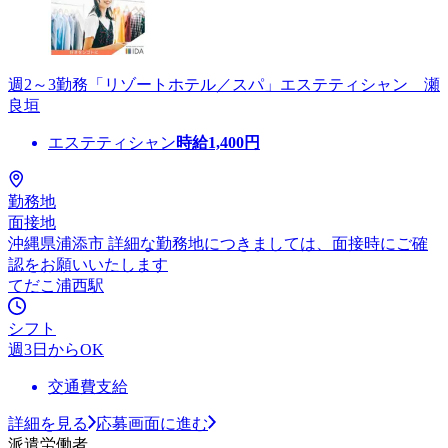
週2～3勤務「リゾートホテル／スパ」エステティシャン 瀬
良垣
エステティシャン
時給
1,400
円
勤務地
面接地
沖縄県浦添市 詳細な勤務地につきましては、面接時にご確
認をお願いいたします
てだこ浦西駅
シフト
週3日からOK
交通費支給
詳細を見る
応募画面に進む
派遣労働者