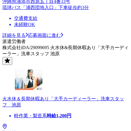
沖縄県浦添市西原五丁目4番33号
琉球バス「浦西団地入口」下車徒歩約3分
交通費支給
未経験OK
詳細を見る
応募画面に進む
派遣労働者
株式会社iDA/29099695 火水休&長期休暇あり「大手カーディ
ーラー」洗車スタッフ 池原
火水休＆長期休暇あり「大手カーディーラー」洗車スタッ
フ 池原
軽作業・製造系
時給
1,200
円