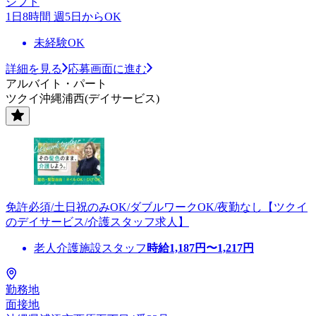
シフト
1日8時間 週5日からOK
未経験OK
詳細を見る
応募画面に進む
アルバイト・パート
ツクイ沖縄浦西(デイサービス)
免許必須/土日祝のみOK/ダブルワークOK/夜勤なし【ツクイ
のデイサービス/介護スタッフ求人】
老人介護施設スタッフ
時給
1,187
円〜
1,217
円
勤務地
面接地