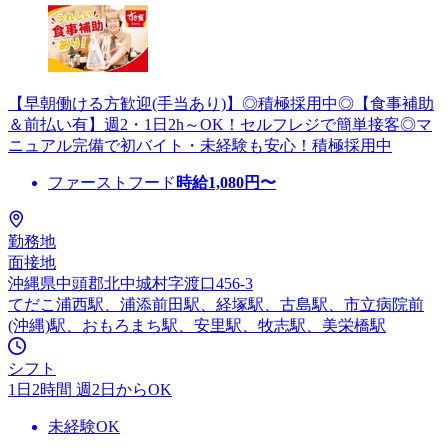
【早朝働ける方歓迎(手当あり)】◎積極採用中◎【食事補助
＆前払い有】週2・1日2h～OK！セルフレジで簡単接客◎マ
ニュアル完備で初バイト・未経験も安心！積極採用中
ファーストフード
時給
1,080
円〜
勤務地
面接地
沖縄県中頭郡北中城村字渡口456-3
てだこ浦西駅、浦添前田駅、経塚駅、古島駅、市立病院前
(沖縄)駅、おもろまち駅、安里駅、牧志駅、美栄橋駅
シフト
1日2時間 週2日からOK
未経験OK