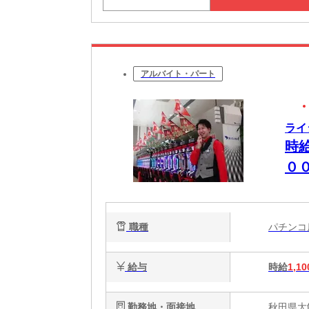
アルバイト・パート
ライ
時
０
職種
パチン
給与
時給
1,10
勤務地・面接地
秋田県大