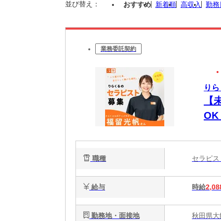
並び替え：
おすすめ
新着順
高収入
勤務
業務委託契約
りら
【
O
時間
週
職種
セラピ
給与
時給
2,08
勤務地・面接地
秋田県大館