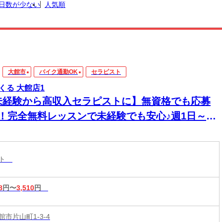
日数が少ない
人気順
大館市
バイク通勤OK
セラピスト
くる 大館店1
未経験から高収入セラピストに】無資格でも応募
K！完全無料レッスンで未経験でも安心♪週1日～1
～OK！好きな時間に働ける♪60分最大3510円★
20時間以上入店できる方大歓迎♪
スト
8
円〜
3,510
円
市片山町1-3-4