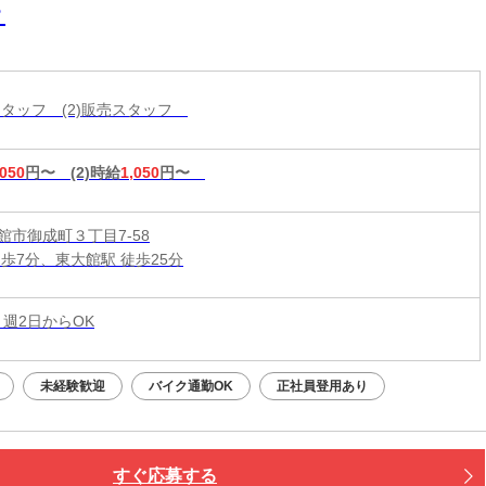
？
造スタッフ (2)販売スタッフ
,050
円〜
(2)時給
1,050
円〜
館市御成町３丁目7-58
徒歩7分、東大館駅 徒歩25分
 週2日からOK
未経験歓迎
バイク通勤OK
正社員登用あり
すぐ応募する