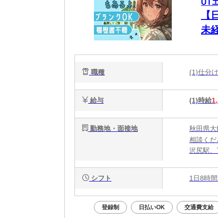
UT
【
未
職種
(1)仕
給与
(1)時給
1
勤務地・面接地
秋田県大
相談くだ
沢尻駅、
シフト
1日8時間
登録制
日払いOK
交通費支給