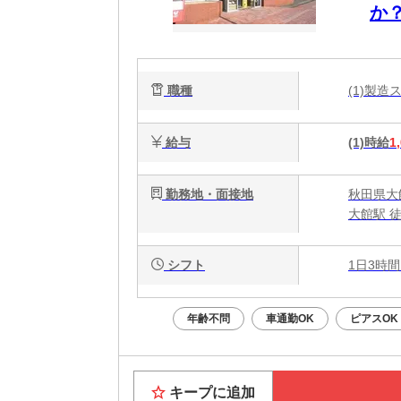
か
職種
(1)製
給与
(1)時給
1
勤務地・面接地
秋田県大
大館駅 
シフト
1日3時間
年齢不問
車通勤OK
ピアスOK
キープに追加