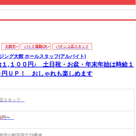
大館市
バイク通勤OK
パチンコ店スタッフ
ジング大館 ホールスタッフ(アルバイト)
給１,１００円♪ 土日祝・お盆・年末年始は時給１
０円ＵＰ！ おしゃれも楽しめます
コ店スタッフ
0
円〜
館市山館字羽立79番地