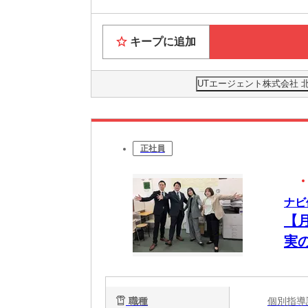
キープに追加
UTエージェント株式会社 
正社員
ナビ
【
実
職種
個別指