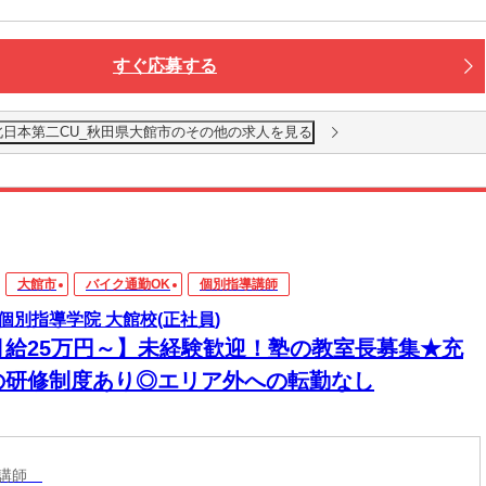
すぐ応募する
北日本第二CU_秋田県大館市のその他の求人を見る
大館市
バイク通勤OK
個別指導講師
個別指導学院 大館校(正社員)
月給25万円～】未経験歓迎！塾の教室長募集★充
の研修制度あり◎エリア外への転勤なし
導講師