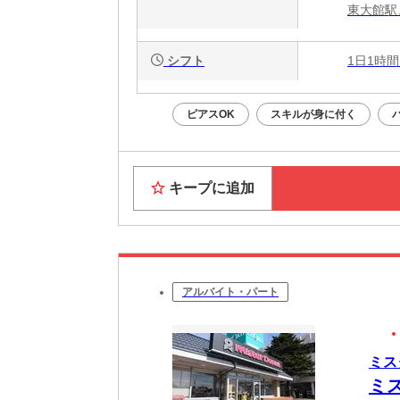
東大館駅
シフト
1日1時間
ピアスOK
スキルが身に付く
キープに追加
アルバイト・パート
ミス
ミ