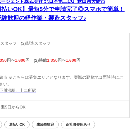
エージェント株式会社 北日本第二CU_秋田県大館市
日払いOK】最短5分で申請完了◎スマホで簡単！
経験歓迎の軽作業・製造スタッフ♪
分けスタッフ (2)製造スタッフ
,350
円〜
1,600
円
(2)時給
1,350
円〜
1,600
円
館市 ※こちらは募集エリアとなります。実際の勤務地は面談時にご
さい。
下川沿駅、十二所駅
 週5日からOK
週払いOK
未経験歓迎
正社員登用あり