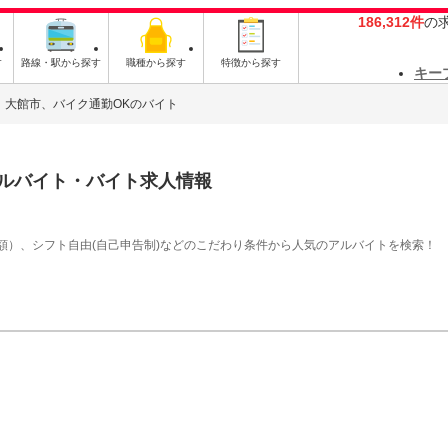
186,312件
の
す
路線・駅から探す
職種から探す
特徴から探す
キー
大館市、バイク通勤OKのバイト
ルバイト・バイト求人情報
額）、シフト自由(自己申告制)などのこだわり条件から人気のアルバイトを検索！