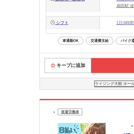
扇田駅 徒
シフト
1日3時間
車通勤OK
交通費支給
バイク通
キープに追加
ライジング大館 ホー
派遣労働者